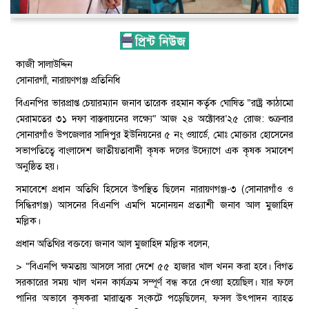
কাজী সালাউদ্দিন
সোনারগাঁ, নারায়ণগঞ্জ প্রতিনিধি
বিএনপির ভারপ্রাপ্ত চেয়ারম্যান জনাব তারেক রহমান কর্তৃক ঘোষিত “রাষ্ট্র কাঠামো
মেরামতের ৩১ দফা বাস্তবায়নের লক্ষ্যে” আজ ২৪ অক্টোবর’২৫ রোজ: শুক্রবার
সোনারগাঁও উপজেলার সাদিপুর ইউনিয়নের ৫ নং ওয়ার্ডে, মোঃ মোক্তার হোসেনের
সভাপতিত্বে বাংলাদেশ জাতীয়তাবাদী কৃষক দলের উদ্যোগে এক কৃষক সমাবেশ
অনুষ্ঠিত হয়।
সমাবেশে প্রধান অতিথি হিসেবে উপস্থিত ছিলেন নারায়ণগঞ্জ-৩ (সোনারগাঁও ও
সিদ্ধিরগঞ্জ) আসনের বিএনপি এমপি মনোনয়ন প্রত্যাশী জনাব আল মুজাহিদ
মল্লিক।
প্রধান অতিথির বক্তব্যে জনাব আল মুজাহিদ মল্লিক বলেন,
> “বিএনপি ক্ষমতায় আসলে সারা দেশে ৫৫ হাজার খাল খনন করা হবে। বিগত
সরকারের সময় খাল খনন কার্যক্রম সম্পূর্ণ বন্ধ করে দেওয়া হয়েছিল। যার ফলে
পানির অভাবে কৃষকরা মারাত্মক সংকটে পড়েছিলেন, ফসল উৎপাদন ব্যাহত