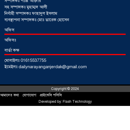
সম্পাদকঃ পাপ্পি আক্তার
সহ সম্পাদকঃ মুহাম্মদ আলী
নির্বাহী সম্পাদকঃ ফাহাদুল ইসলাম
ব্যবস্থাপনা সম্পাদকঃ মোঃ তারেক হোসেন
আড়াইহাজারে জেলেদের জালে উঠে এলো
অফিস
শর্টগান
০৩ আগস্ট ২০২৬
অফিসঃ
বার্তা কক্ষ
মোবাইলঃ 01615537755
ইমেইলঃ dailynarayanganjerdak@gmail.com
Copyright © 2024
আমাদের কথা
!
যোগাযোগ
!
প্রাইভেসি পলিসি
Developed by:
Flash Technology