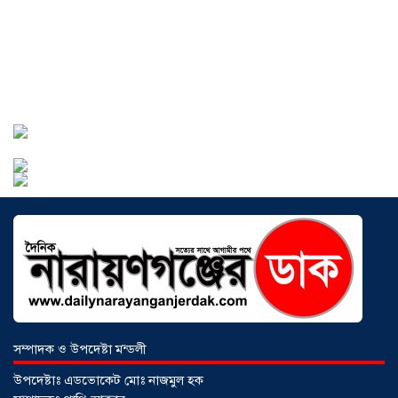
সোনারগাঁওয়ে ভয়াবহ লোডশেডিংয়ে
জনজীবন চরমভাবে বিপর্যস্ত
০৩ আগস্ট
২০২৬
আড়াইহাজারে বান্টি বাজারে ৫ গ্রাম
হেরোইনসহ যুবক গ্রেপ্তার
০৩ আগস্ট ২০২৬
সম্পাদক ও উপদেষ্টা মন্ডলী
উপদেষ্টাঃ এডভোকেট মোঃ নাজমুল হক