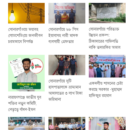
সোনারগাঁয়ে পরিত্যক্ত
সোনারগাঁওয়ে ভয়াবহ
সোনারগাঁয়ে ৬৮ পিস
উন্নয়ন প্রকল্প:
লোডশেডিংয়ে জনজীবন
ইয়াবাসহ নারী মাদক
ঠিকাদারের গাফিলতি
চরমভাবে বিপর্যস্ত
ব্যবসায়ী গ্রেফতার
নাকি তদারকির অভাব
সোনারগাঁয়ে দুটি
একদলীয় শাসনের চেষ্টা
হাসপাতালকে ভ্রাম্যমান
করছে সরকার -মুহাম্মদ
আদালতের ৩ লাখ টাকা
হাফিজুর রহমান
নারায়ণগঞ্জে জাতীয় যুব
জরিমানা
শক্তির নতুন কমিটি,
নেতৃত্বে বাঁধন-ইমন