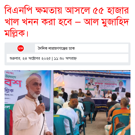
বিএনপি ক্ষমতায় আসলে ৫৫ হাজার
খাল খনন করা হবে — আল মুজাহিদ
মল্লিক।
দৈনিক নারায়ণগঞ্জের ডাক
শুক্রবার, ২৪ অক্টোবর ২০২৫ | ১১:৩০ অপরাহ্ণ