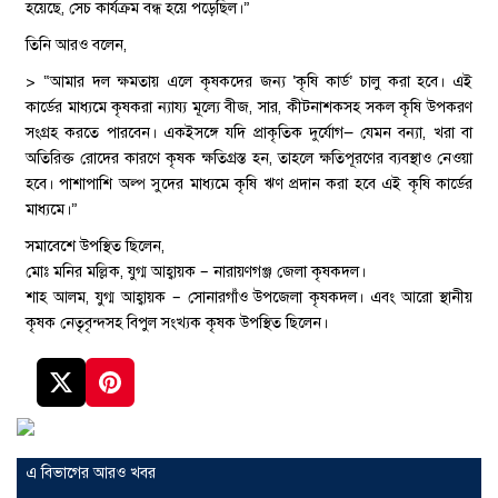
হয়েছে, সেচ কার্যক্রম বন্ধ হয়ে পড়েছিল।”
তিনি আরও বলেন,
> “আমার দল ক্ষমতায় এলে কৃষকদের জন্য ‘কৃষি কার্ড’ চালু করা হবে। এই
কার্ডের মাধ্যমে কৃষকরা ন্যায্য মূল্যে বীজ, সার, কীটনাশকসহ সকল কৃষি উপকরণ
সংগ্রহ করতে পারবেন। একইসঙ্গে যদি প্রাকৃতিক দুর্যোগ— যেমন বন্যা, খরা বা
অতিরিক্ত রোদের কারণে কৃষক ক্ষতিগ্রস্ত হন, তাহলে ক্ষতিপূরণের ব্যবস্থাও নেওয়া
হবে। পাশাপাশি অল্প সুদের মাধ্যমে কৃষি ঋণ প্রদান করা হবে এই কৃষি কার্ডের
মাধ্যমে।”
সমাবেশে উপস্থিত ছিলেন,
মোঃ মনির মল্লিক, যুগ্ম আহ্বায়ক – নারায়ণগঞ্জ জেলা কৃষকদল।
শাহ আলম, যুগ্ম আহ্বায়ক – সোনারগাঁও উপজেলা কৃষকদল। এবং আরো স্থানীয়
কৃষক নেতৃবৃন্দসহ বিপুল সংখ্যক কৃষক উপস্থিত ছিলেন।
এ বিভাগের আরও খবর