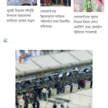
জুলাই বিপ্লবের বর্ষপূর্তি
সোনারগাঁওয়ে
উপলক্ষে সারাদেশের
উন্নয়নমূলক কার্যক্রম
সোনারগাঁওয়ে স্কুলের
মসজিদে দোয়ার আহ্বান
পরিদর্শনে ঢাকা বিভাগীয়
ভিতরে ইয়াবা সেবন,
কমিশনার
এনসিপি নেতা হোসাইন
ভূঁইয়াকে গণধোলাই