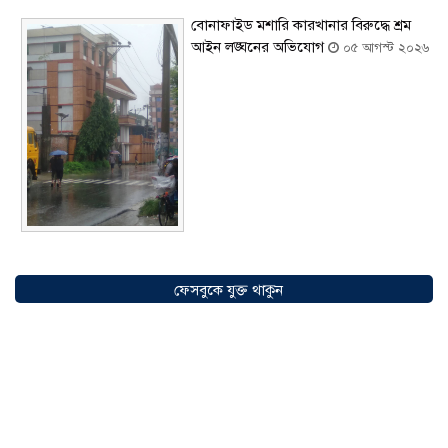
বোনাফাইড মশারি কারখানার বিরুদ্ধে শ্রম
আইন লঙ্ঘনের অভিযোগ
০৫ আগস্ট ২০২৬
সৌদিতে বাংলাদেশিদের ব্যবসায়িক
অগ্রযাত্রায় নতুন অধ্যায়, উদ্বোধন হলো ‘শিফা
ফেসবুকে যুক্ত থাকুন
মোহাম্মদিয়া ফিশারিজ’
০৫ আগস্ট ২০২৬
বাংলাদেশে এখন বিনিয়োগের বড় সম্ভাবনা,
উন্নয়নের অংশীদার হোন প্রবাসীরা —
মোহাম্মদ সাইফুল্লাহ্
০৫ আগস্ট ২০২৬