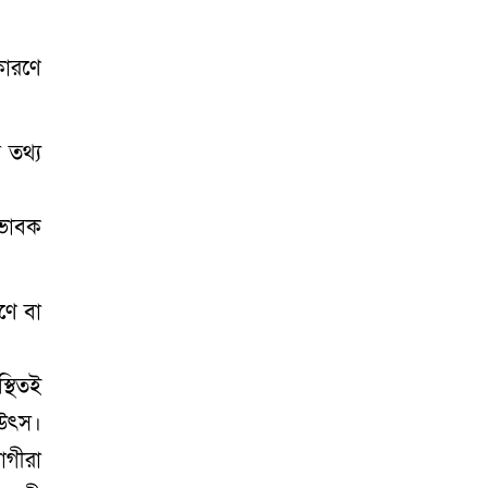
সোনারগাঁয়ে পরিত্যক্ত
উন্নয়ন প্রকল্প: ঠিকাদারের
কারণে
গাফিলতি নাকি তদারকির
অভাব
০২ আগস্ট ২০২৬
 তথ্য
িভাবক
নারায়ণগঞ্জে জাতীয় যুব
শক্তির নতুন কমিটি, নেতৃত্বে
বাঁধন-ইমন
০২ আগস্ট
ণে বা
২০২৬
স্থিতই
আড়াইহাজারে বিএনপি-
জামায়াতের মিছিলে
 উৎস।
মুখোমুখি অবস্থান
০১
োগীরা
আগস্ট ২০২৬