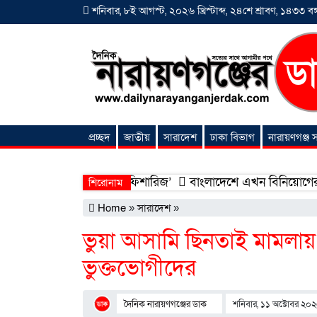
শনিবার, ৮ই আগস্ট, ২০২৬ খ্রিস্টাব্দ, ২৪শে শ্রাবণ, ১৪৩৩ বঙ্গ
প্রচ্ছদ
জাতীয়
সারাদেশ
ঢাকা বিভাগ
নারায়ণগঞ্জ
অনন্যা সংবাদ
ো ‘শিফা মোহাম্মদিয়া ফিশারিজ’
বাংলাদেশে এখন বিনিয়োগের বড় সম্ভাব
শিরোনাম
Home
»
সারাদেশ
»
ভুয়া আসামি ছিনতাই মামলায়
ভুক্তভোগীদের
দৈনিক নারায়ণগঞ্জের ডাক
শনিবার, ১১ অক্টোবর ২০২