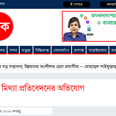
াব্দ
ই পেপার
কনভা
 সদর
বন্দর
ফতুল্লা
সিদ্ধিরগঞ্জ
সোনারগাঁও
রূপগঞ্জ
আড়াইহাজার
রা
না, উন্নয়নের অংশীদার হোন প্রবাসীরা — মোহাম্মদ সাইফুল্লাহ্
সোন
 মিথ্যা প্রতিবেদনের অভিযোগ
৫ | ৯:০০ অপরাহ্ণ