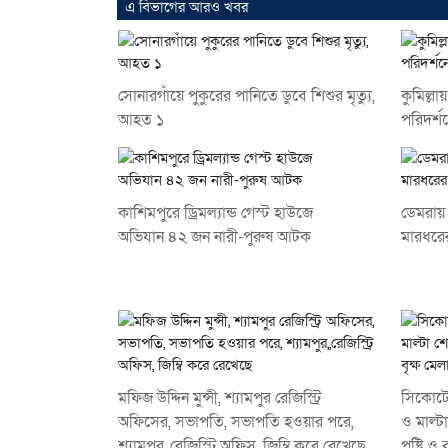
এ বিভাগের আরও খবর
সোনারগাঁয়ে পুকুরের পানিতে ডুবে শিশুর মৃত্যু,
কুমিল্লায়
আহত ১
পরিদর্শ
কাশিমপুরে ড্রিমল্যান্ড গেস্ট হাউজে
ডেমরায় 
অভিযান ৪২ জন নারী-পুরুষ আটক
মারধরে
মফিজ উদ্দিন মুন্সী, শ্যামপুর রেজিস্ট্রি
সিকোটেক
অফিসের, সভাপতি, সভাপতি হওয়ার পরে,
ও মাল্ট
শ্যামপুর,,রেজিস্ট্রি অফিস, জিম্বি করে রেখেছে
পুষ্টি ও 