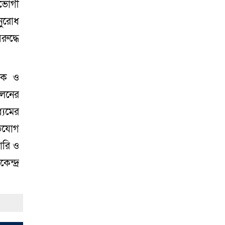
তভোগী
নুরোধ
ুদ্ধে
সোনারগাঁয়ে দুটি
হাসপাতালকে ভ্রাম্যমান
আদালতের ৩ লাখ টাকা
তিক ও
জরিমানা
০১ আগস্ট
োলনের
২০২৬
্যমের
ভিযোগ
ারি ও
একদলীয় শাসনের চেষ্টা
করছে সরকার -মুহাম্মদ
ন্দ্র
হাফিজুর রহমান
০১
আগস্ট ২০২৬
সোনারগাঁয়ে পুকুরের