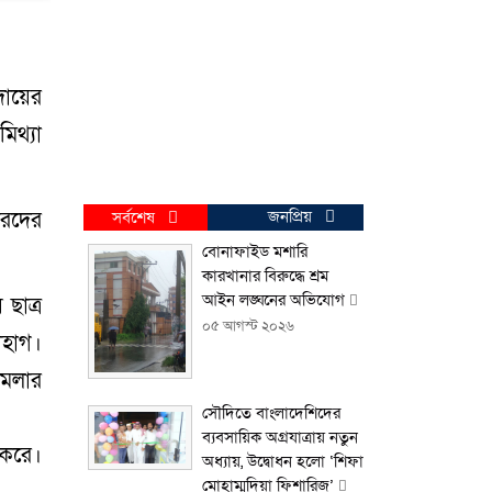
দায়ের
িথ্যা
জনপ্রিয়
ারদের
সর্বশেষ
বোনাফাইড মশারি
কারখানার বিরুদ্ধে শ্রম
আইন লঙ্ঘনের অভিযোগ
ছাত্র
০৫ আগস্ট ২০২৬
োহাগ।
ামলার
সৌদিতে বাংলাদেশিদের
ব্যবসায়িক অগ্রযাত্রায় নতুন
 করে।
অধ্যায়, উদ্বোধন হলো ‘শিফা
মোহাম্মদিয়া ফিশারিজ’