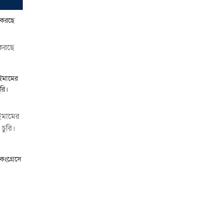
পানিতে ডুবে শিশুর মৃত্যু,
আহত ১
৩১ জুলাই ২০২৬
 করছে
প্রবাসে পরিশ্রমের জয়, ভিশন
২০৩০-এর সুযোগ কাজে
লাগিয়ে সফল কুমিল্লার
কবির মজুমদার
৩১ জুলাই
২০২৬
 ইমামের
 চুরি।
জুলাই বিপ্লবের বর্ষপূর্তি
উপলক্ষে সারাদেশের
মসজিদে দোয়ার আহ্বান
৩১ জুলাই ২০২৬