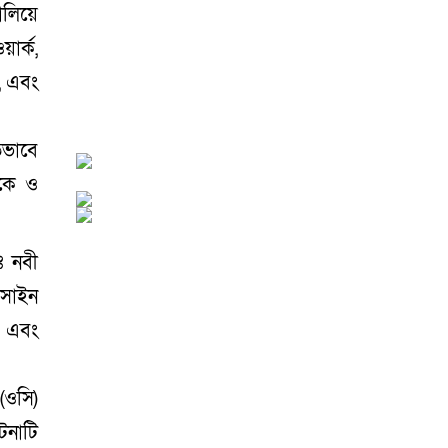
ালিয়ে
আড়াইহাজারে বান্টি বাজারে
ার্ক,
৫ গ্রাম হেরোইনসহ যুবক
গ্রেপ্তার
০৩ আগস্ট ২০২৬
া, এবং
তভাবে
াকে ও
আড়াইহাজারে জেলেদের
জালে উঠে এলো শর্টগান
০৩ আগস্ট ২০২৬
ঃ নবী
োসাইন
ন এবং
সোনারগাঁয়ে ৬৮ পিস
ইয়াবাসহ নারী মাদক
ব্যবসায়ী গ্রেফতার
০৩
(ওসি)
আগস্ট ২০২৬
টনাটি