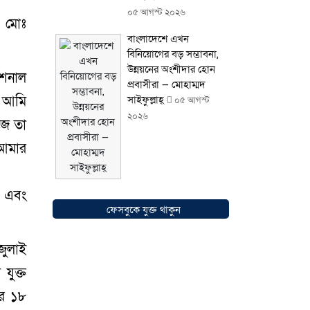
০৫ আগস্ট ২০২৬
ন মোঃ
বাংলাদেশে এখন
বিনিয়োগের বড় সম্ভাবনা,
উন্নয়নের অংশীদার হোন
াশনাল
প্রবাসীরা — মোহাম্মদ
য় আমি
সাইফুল্লাহ্
০৫ আগস্ট
২০২৬
েজে তা
 আমার
ন এবং
সোনারগাঁওয়ে ভয়াবহ
ফেসবুকে যুক্ত থাকুন
লোডশেডিংয়ে জনজীবন
চরমভাবে বিপর্যস্ত
০৩
জুলাই
আগস্ট ২০২৬
যুক্ত
ের ১৮