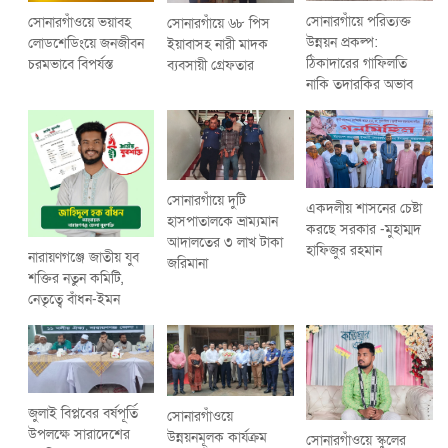
সোনারগাঁয়ে পরিত্যক্ত
সোনারগাঁওয়ে ভয়াবহ
সোনারগাঁয়ে ৬৮ পিস
উন্নয়ন প্রকল্প:
লোডশেডিংয়ে জনজীবন
ইয়াবাসহ নারী মাদক
ঠিকাদারের গাফিলতি
চরমভাবে বিপর্যস্ত
ব্যবসায়ী গ্রেফতার
নাকি তদারকির অভাব
সোনারগাঁয়ে দুটি
একদলীয় শাসনের চেষ্টা
হাসপাতালকে ভ্রাম্যমান
করছে সরকার -মুহাম্মদ
আদালতের ৩ লাখ টাকা
হাফিজুর রহমান
নারায়ণগঞ্জে জাতীয় যুব
জরিমানা
শক্তির নতুন কমিটি,
নেতৃত্বে বাঁধন-ইমন
জুলাই বিপ্লবের বর্ষপূর্তি
সোনারগাঁওয়ে
উপলক্ষে সারাদেশের
উন্নয়নমূলক কার্যক্রম
সোনারগাঁওয়ে স্কুলের