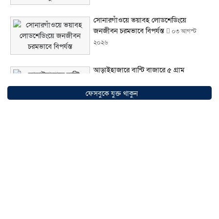
সোনারগাঁওয়ে ভয়াবহ লোডশেডিংয়ে
জনজীবন চরমভাবে বিপর্যস্ত
০৩ আগস্ট
২০২৬
আড়াইহাজারে বান্টি বাজারে ৫ গ্রাম
হেরোইনসহ যুবক গ্রেপ্তার
০৩ আগস্ট ২০২৬
ফেসবুকে যুক্ত থাকুন
আড়াইহাজারে জেলেদের জালে উঠে এলো
শর্টগান
০৩ আগস্ট ২০২৬
সোনারগাঁয়ে ৬৮ পিস ইয়াবাসহ নারী মাদক
ব্যবসায়ী গ্রেফতার
০৩ আগস্ট ২০২৬
সোনারগাঁয়ে পরিত্যক্ত উন্নয়ন প্রকল্প: