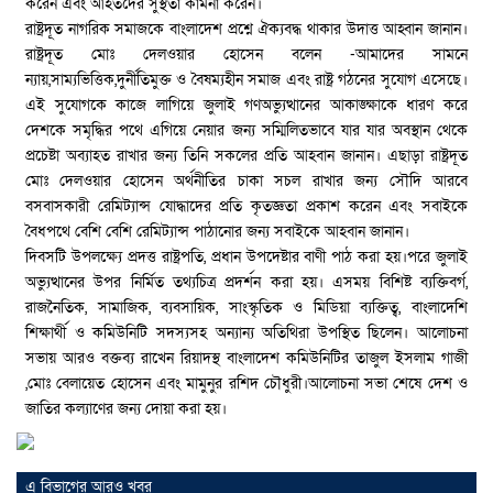
করেন এবং আহতদের সুস্থতা কামনা করেন।
রাষ্ট্রদূত নাগরিক সমাজকে বাংলাদেশ প্রশ্নে ঐক্যবদ্ধ থাকার উদাত্ত আহ্বান জানান।
রাষ্ট্রদূত মোঃ দেলওয়ার হোসেন বলেন -আমাদের সামনে
ন্যায়,সাম্যভিত্তিক,দুর্নীতিমুক্ত ও বৈষম্যহীন সমাজ এবং রাষ্ট্র গঠনের সুযোগ এসেছে।
এই সুযোগকে কাজে লাগিয়ে জুলাই গণঅভ্যুত্থানের আকাঙ্ক্ষাকে ধারণ করে
দেশকে সমৃদ্ধির পথে এগিয়ে নেয়ার জন্য সম্মিলিতভাবে যার যার অবস্থান থেকে
প্রচেষ্টা অব্যাহত রাখার জন্য তিনি সকলের প্রতি আহবান জানান। এছাড়া রাষ্ট্রদূত
মোঃ দেলওয়ার হোসেন অর্থনীতির চাকা সচল রাখার জন্য সৌদি আরবে
বসবাসকারী রেমিট্যান্স যোদ্ধাদের প্রতি কৃতজ্ঞতা প্রকাশ করেন এবং সবাইকে
বৈধপথে বেশি বেশি রেমিট্যান্স পাঠানোর জন্য সবাইকে আহবান জানান।
দিবসটি উপলক্ষ্যে প্রদত্ত রাষ্ট্রপতি, প্রধান উপদেষ্টার বাণী পাঠ করা হয়।পরে জুলাই
অভ্যুত্থানের উপর নির্মিত তথ্যচিত্র প্রদর্শন করা হয়। এসময় বিশিষ্ট ব্যক্তিবর্গ,
রাজনৈতিক, সামাজিক, ব্যবসায়িক, সাংস্কৃতিক ও মিডিয়া ব্যক্তিত্ব, বাংলাদেশি
শিক্ষার্থী ও কমিউনিটি সদস্যসহ অন্যান্য অতিথিরা উপস্থিত ছিলেন। আলোচনা
সভায় আরও বক্তব্য রাখেন রিয়াদস্থ বাংলাদেশ কমিউনিটির তাজুল ইসলাম গাজী
,মোঃ বেলায়েত হোসেন এবং মামুনুর রশিদ চৌধুরী।আলোচনা সভা শেষে দেশ ও
জাতির কল্যাণের জন্য দোয়া করা হয়।
এ বিভাগের আরও খবর