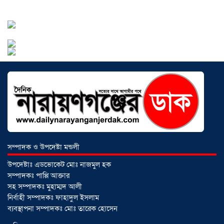
ঠিকাদারের গাফিলতি নাকি তদারকির অভাব
০২ আগস্ট ২০২৬
নারায়ণগঞ্জে জাতীয় যুব শক্তির নতুন কমিটি,
নেতৃত্বে বাঁধন-ইমন
০২ আগস্ট ২০২৬
আড়াইহাজারে বিএনপি-জামায়াতের মিছিলে
মুখোমুখি অবস্থান
০১ আগস্ট ২০২৬
সম্পাদক ও উপদেষ্টা মন্ডলী
সোনারগাঁয়ে দুটি হাসপাতালকে ভ্রাম্যমান
উপদেষ্টাঃ এডভোকেট মোঃ নাজমুল হক
আদালতের ৩ লাখ টাকা জরিমানা
০১
সম্পাদকঃ পাপ্পি আক্তার
আগস্ট ২০২৬
সহ সম্পাদকঃ মুহাম্মদ আলী
নির্বাহী সম্পাদকঃ ফাহাদুল ইসলাম
ব্যবস্থাপনা সম্পাদকঃ মোঃ তারেক হোসেন
একদলীয় শাসনের চেষ্টা করছে সরকার