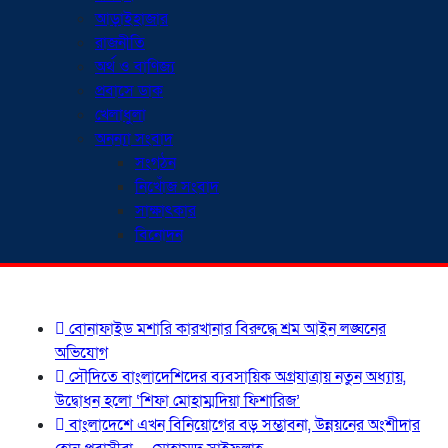
আড়াইহাজার
রাজনীতি
অর্থ ও বাণিজ্য
প্রবাসে ডাক
খেলাধুলা
অনন্যা সংবাদ
সংগঠন
নিখোঁজ সংবাদ
সাক্ষাৎকার
বিনোদন
শিরোনাম
বোনাফাইড মশারি কারখানার বিরুদ্ধে শ্রম আইন লঙ্ঘনের
অভিযোগ
সৌদিতে বাংলাদেশিদের ব্যবসায়িক অগ্রযাত্রায় নতুন অধ্যায়,
উদ্বোধন হলো ‘শিফা মোহাম্মদিয়া ফিশারিজ’
বাংলাদেশে এখন বিনিয়োগের বড় সম্ভাবনা, উন্নয়নের অংশীদার