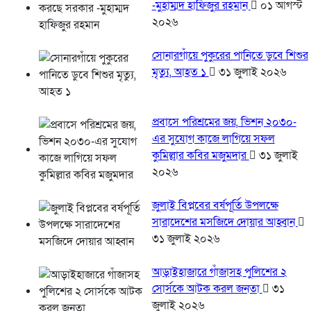
-মুহাম্মদ হাফিজুর রহমান
০১ আগস্ট
২০২৬
সোনারগাঁয়ে পুকুরের পানিতে ডুবে শিশুর
মৃত্যু, আহত ১
৩১ জুলাই ২০২৬
প্রবাসে পরিশ্রমের জয়, ভিশন ২০৩০-
এর সুযোগ কাজে লাগিয়ে সফল
কুমিল্লার কবির মজুমদার
৩১ জুলাই
২০২৬
জুলাই বিপ্লবের বর্ষপূর্তি উপলক্ষে
সারাদেশের মসজিদে দোয়ার আহ্বান
৩১ জুলাই ২০২৬
আড়াইহাজারে গাঁজাসহ পুলিশের ২
সোর্সকে আটক করল জনতা
৩১
জুলাই ২০২৬