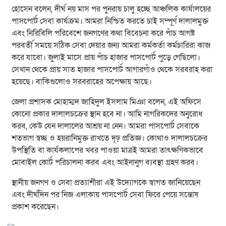
হোসেন বলেন, দীর্ঘ নয় মাস পর পুনরায় চালু হচ্ছে আঞ্চলিক কার্যালয়ের
পাসপোর্ট সেবা কার্যক্রম। আমরা নিশ্চিত করতে চাই সম্পূর্ণ দালালমুক্ত
এবং নিরিবিলি পরিবেশে জনগণের কথা বিবেচনা করে পাঁচ আগষ্ট
পরবর্তী সময়ে সঠিক সেবা দেয়ার জন্য আমরা কর্মকর্তা কর্মচারিরা কাজ
করে যাবো। জুলাই মাসে প্রায় পাঁচ হাজার পাসপোর্ট পুড়ে গেছিলো।
সেখান থেকে প্রায় সাত হাজার পাসপোর্ট আগারগাঁও থেকে সরবরাহ করা
হয়েছে। বাকিগুলোও সরবরাহের অপেক্ষায় আছে।
জেলা প্রশাসক মোহাম্মদ জাহিদুল ইসলাম মিঞা বলেন, এই অফিসে
কোনো প্রকার দালালচক্রের স্থান হবে না। আমি নাগরিকদের অনুরোধ
করব, কেউ যেন দালালের আশ্রয় না নেন। আমরা পাসপোর্ট সেবাকে
শতভাগ স্বচ্ছ ও হয়রানিমুক্ত রাখতে দৃঢ় প্রতিজ্ঞ। কোথাও দালালচক্রের
উপস্থিতি বা কার্যকলাপের খবর পাওয়া মাত্রই আমরা তাৎক্ষণিকভাবে
মোবাইল কোর্ট পরিচালনা করব এবং আইনানুগ ব্যবস্থা গ্রহণ করব।
স্থানীয় জনগণ ও সেবা প্রত্যাশীরা এই উদ্যোগকে স্বাগত জানিয়েছেন
এবং দীর্ঘদিন পর নিজ এলাকায় পাসপোর্ট সেবা ফিরে পেয়ে সন্তোষ
প্রকাশ করেছেন।