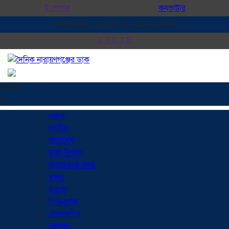
ই পেপার
কনভাটার
আজ শনিবার | ৮ই আগস্ট, ২০২৬ খ্রিস্টাব্দ
Menu
প্রচ্ছদ
জাতীয়
সারাদেশ
ঢাকা বিভাগ
নারায়ণগঞ্জ সদর
বন্দর
ফতুল্লা
সিদ্ধিরগঞ্জ
সোনারগাঁও
রূপগঞ্জ