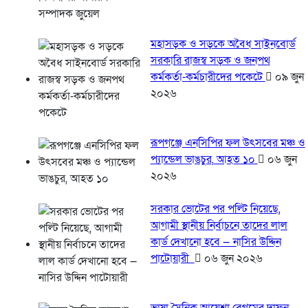
মহাসড়ক ও সড়কে অবৈধ সাইনবোর্ড
সরকারি রাজস্ব সড়ক ও জনপথ
কর্মকর্তা-কর্মচারীদের পকেটে
০৯ জুন
২০২৬
রূপগঞ্জে এনসিপির ফল উৎসবের মঞ্চ ও
প্যান্ডেল ভাঙচুর, আহত ১০
০৬ জুন
২০২৬
সরকার ভোটের পর পল্টি নিয়েছে,
আগামী স্থানীয় নির্বাচনে তাদের লাল
কার্ড দেখানো হবে — নাসির উদ্দিন
পাটোয়ারী
০৬ জুন ২০২৬