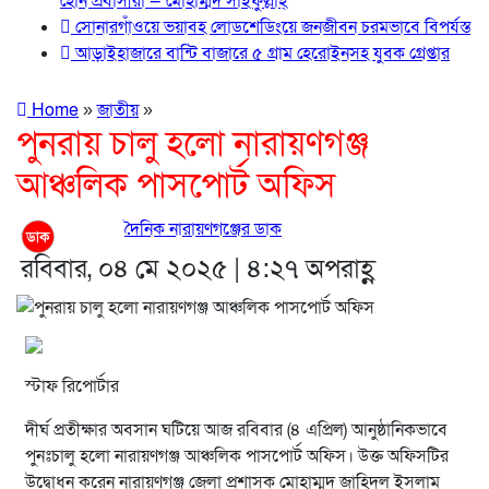
হোন প্রবাসীরা — মোহাম্মদ সাইফুল্লাহ্
সোনারগাঁওয়ে ভয়াবহ লোডশেডিংয়ে জনজীবন চরমভাবে বিপর্যস্ত
আড়াইহাজারে বান্টি বাজারে ৫ গ্রাম হেরোইনসহ যুবক গ্রেপ্তার
Home
»
জাতীয়
»
পুনরায় চালু হলো নারায়ণগঞ্জ
আঞ্চলিক পাসপোর্ট অফিস
দৈনিক নারায়ণগঞ্জের ডাক
রবিবার, ০৪ মে ২০২৫ | ৪:২৭ অপরাহ্ণ
স্টাফ রিপোর্টার
দীর্ঘ প্রতীক্ষার অবসান ঘটিয়ে আজ রবিবার (৪ এপ্রিল) আনুষ্ঠানিকভাবে
পুনঃচালু হলো নারায়ণগঞ্জ আঞ্চলিক পাসপোর্ট অফিস। উক্ত অফিসটির
উদ্বোধন করেন নারায়ণগঞ্জ জেলা প্রশাসক মোহাম্মদ জাহিদুল ইসলাম