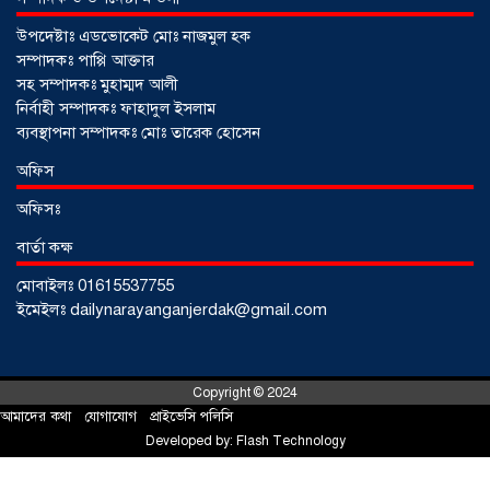
উপদেষ্টাঃ এডভোকেট মোঃ নাজমুল হক
সম্পাদকঃ পাপ্পি আক্তার
সহ সম্পাদকঃ মুহাম্মদ আলী
নির্বাহী সম্পাদকঃ ফাহাদুল ইসলাম
ব্যবস্থাপনা সম্পাদকঃ মোঃ তারেক হোসেন
অফিস
অফিসঃ
বার্তা কক্ষ
মোবাইলঃ 01615537755
আড়াইহাজারে জেলেদের জালে উঠে এলো
ইমেইলঃ dailynarayanganjerdak@gmail.com
শর্টগান
০৩ আগস্ট ২০২৬
Copyright © 2024
আমাদের কথা
!
যোগাযোগ
!
প্রাইভেসি পলিসি
Developed by:
Flash Technology