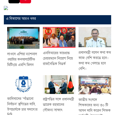
এ বিভাগের আরও খবর
প্রধানমন্ত্রী বলেন কথা কম
এনবিআরের ভারপ্রাপ্ত
লাওসে এশিয়া ন্যাশনাল
কাজ বেশি করতে হবে।
চেয়ারম্যান নিয়োগ নিয়ে
ওয়াটার কনসালটেটিভ
কথা কম খেলতে হবে
রাজনৈতিক বিতর্ক
মিটিংয়ে এমপি মিলন
বেশি।
জাবিসাসের ‘পাঁতানো
রাষ্ট্রপতির সঙ্গে প্রধানমন্ত্রী
জাতীয় সংসদে
নির্বাচন’ স্থগিতের দাবি,
তারেক রহমানের
শিক্ষকদের জন্য ৩০ টি
উপাচার্যকে চার সদস্যের
সৌজন্য সাক্ষাৎ
আসন দাবি করেন শিক্ষক
চিঠি