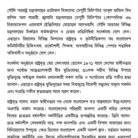
সৌদি পররাষ্ট্র মন্ত্রণালয়ের প্রটোকল বিভাগের ডেপুটি মিনিস্টার আব্দুল মাজিদ বিন
রাশিদ আল সামারী, জ্বালানি মন্ত্রণালয়ের ডেপুটি মিনিস্টার (কোম্পানিজ এণ্ড
রিজারভেশন এফেয়ার্স )ইঞ্জিনিয়ার মোহাম্মদ আলখরাসি, সৌদি আরবের বিভিন্ন
মন্ত্রণালয়ের ঊর্ধ্বতন কর্মকর্তাগন ও চেম্বার প্রতিনিধিরা সংবর্ধনায় যোগ দেন।
এছাড়াও রিয়াদের বিভিন্ন মিশনের রাষ্ট্রদূত ও কূটনীতিকগণ সহ বাংলাদেশ
কমিউনিটির চিকিৎসক, প্রকৌশলী, শিক্ষক, ব্যবসায়ীসহ বিভিন্ন পেশার শতাধিক
অভিবাসীও অনুষ্ঠানে যোগ দেন।
সংবর্ধনা অনুষ্ঠানে রাষ্ট্রদূত মোঃ দেলওয়ার হোসেন ১৯৭১ সালে দেশের স্বাধীনতার
জন্য সর্বোচ্চ আত্মত্যাগকারী বীর মুক্তিযোদ্ধা, ৩০লক্ষ শহীদ, বিভিন্ন উপায়ে
মুক্তিযুদ্ধে সর্বাত্মক সমর্থন প্রদানকারী সকল ব্যক্তি ও সংগঠনের প্রতি গভীর শ্রদ্ধা
জানান। এছাড়াও রাষ্ট্রদূত মুক্তিযুদ্ধের সময় বিশ্বজুড়ে বিদেশী বন্ধুদের অমূল্য সমর্থন
এবং সংহতি গভীর কৃতজ্ঞতার সাথে স্মরণ করেন।
রাষ্ট্রদূত বলেন, মহান স্বাধীনতার পর থেকে বাংলাদেশ স্বপ্ন বাস্তবায়নে উল্লেখযোগ্য
অগ্রগতি অর্জন করেছে। বাংলাদেশের পরিশ্রমী জনগণ একটি দরিদ্র দেশকে
বিশ্বের দ্রুততম বর্ধনশীল অর্থনীতির একটিতে রূপান্তরিত করেছে। তিনি বলেন-
দ্রুত বর্ধনশীল বেসরকারি খাত, দক্ষ জনশক্তি এবং একটি বিশাল বাজারের জন্য
বিনিয়োগের উপযুক্ত ক্ষেত্র হিসেবে বাংলাদেশ একটি আদর্শ স্থান। বর্তমান সরকার
সামগ্রিক অর্থনীতি এবং উন্মুক্ত প্রতিযোগিতাকে উৎসাহিত করার জন্য গুরুত্বপূর্ণ