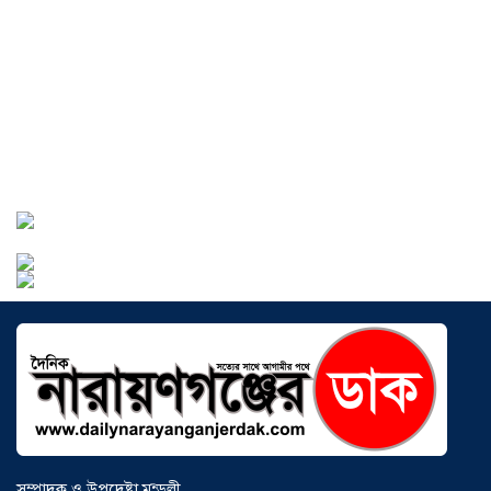
অগ্রযাত্রায় নতুন অধ্যায়, উদ্বোধন হলো ‘শিফা
মোহাম্মদিয়া ফিশারিজ’
০৫ আগস্ট ২০২৬
বাংলাদেশে এখন বিনিয়োগের বড় সম্ভাবনা,
উন্নয়নের অংশীদার হোন প্রবাসীরা —
মোহাম্মদ সাইফুল্লাহ্
০৫ আগস্ট ২০২৬
সোনারগাঁওয়ে ভয়াবহ লোডশেডিংয়ে
জনজীবন চরমভাবে বিপর্যস্ত
০৩ আগস্ট
২০২৬
আড়াইহাজারে বান্টি বাজারে ৫ গ্রাম
হেরোইনসহ যুবক গ্রেপ্তার
০৩ আগস্ট ২০২৬
সম্পাদক ও উপদেষ্টা মন্ডলী