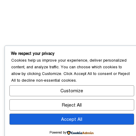
We respect your privacy
সোনারগাঁয়ে ৬৮ পিস ইয়াবাসহ নারী মাদক
Cookies help us improve your experience, deliver personalized
ব্যবসায়ী গ্রেফতার
content, and analyze traffic. You can choose which cookies to
০৩ আগস্ট ২০২৬
allow by clicking
Customize
. Click
Accept All
to consent or
Reject
All
to decline non-essential cookies.
Customize
সোনারগাঁয়ে পরিত্যক্ত উন্নয়ন প্রকল্প:
ঠিকাদারের গাফিলতি নাকি তদারকির অভাব
Reject All
০২ আগস্ট ২০২৬
Accept All
Powered by
নারায়ণগঞ্জে জাতীয় যুব শক্তির নতুন কমিটি,