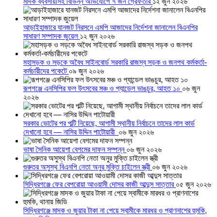
মাদক ব্যবসায়ীসহ বিভিন্ন অভিযোগে ৭ জন গ্রেফতার
১২ জুন ২০২৬
আড়াইহাজারে যানজট নিরসনে এমপি আজাদের নির্দেশনা জানালেন বিএনপির
সাধারণ সম্পাদক জুয়েল
১২ জুন ২০২৬
মহাসড়ক ও সড়কে অবৈধ সাইনবোর্ড সরকারি রাজস্ব সড়ক ও জনপথ কর্মকর্তা-
কর্মচারীদের পকেটে
০৯ জুন ২০২৬
রূপগঞ্জে এনসিপির ফল উৎসবের মঞ্চ ও প্যান্ডেল ভাঙচুর, আহত ১০
০৬ জুন
২০২৬
সরকার ভোটের পর পল্টি নিয়েছে, আগামী স্থানীয় নির্বাচনে তাদের লাল কার্ড
দেখানো হবে — নাসির উদ্দিন পাটোয়ারী
০৬ জুন ২০২৬
ভাষা সৈনিক আয়েশা বেগমের দাফন সম্পন্ন
০৬ জুন ২০২৬
গুরুতর অসুস্থ বিএনপি নেতা অনুর মুক্তি চাইলেন স্ত্রী
০৬ জুন ২০২৬
সিদ্ধিরগঞ্জে ফের বেপরোয়া আওয়ামী দোসর কাজী আব্দুস সাত্তার
০৫ জুন ২০২৬
সিদ্ধিরগঞ্জে মাদক ও জুয়ার টাকা না পেয়ে স্বামীকে মারধর ও প্রাণনাশের হুমকি,