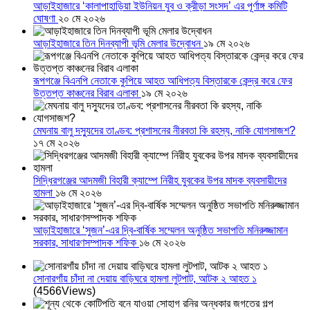
আড়াইহাজারে ‘কালাপাহাড়িয়া ইউনিয়ন যুব ও ক্রীড়া সংসদ’ এর পূর্ণাঙ্গ কমিটি
ঘোষণা
২০ মে ২০২৬
আড়াইহাজারে তিন দিনব্যাপী ভূমি মেলার উদ্বোধন
১৯ মে ২০২৬
রূপগঞ্জে বিএনপি নেতাকে কুপিয়ে আহত আধিপত্য বিস্তারকে কেন্দ্র করে ফের
উত্তপ্ত কাঞ্চনের বিরাব এলাকা
১৯ মে ২০২৬
মেঘনায় বালু দস্যুদের তাণ্ডব: প্রশাসনের নীরবতা কি রহস্য, নাকি যোগসাজশ?
১৭ মে ২০২৬
সিদ্ধিরগঞ্জের আদমজী বিহারী ক্যাম্পে নিরীহ যুবকের উপর মাদক ব্যবসায়ীদের
হামলা
১৬ মে ২০২৬
আড়াইহাজারে ‘সুজন’-এর দ্বি-বার্ষিক সম্মেলন অনুষ্ঠিত সভাপতি মনিরুজ্জামান
সরকার, সাধারণসম্পাদক শফিক
১৬ মে ২০২৬
সোনারগাঁয় চাঁদা না দেয়ায় বাড়িঘরে হামলা লুটপাট, আটক ২ আহত ১
(4566Views)