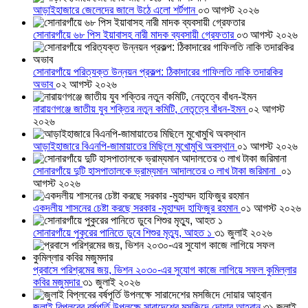
আড়াইহাজারে জেলেদের জালে উঠে এলো শর্টগান
০৩ আগস্ট ২০২৬
সোনারগাঁয়ে ৬৮ পিস ইয়াবাসহ নারী মাদক ব্যবসায়ী গ্রেফতার
০৩ আগস্ট ২০২৬
সোনারগাঁয়ে পরিত্যক্ত উন্নয়ন প্রকল্প: ঠিকাদারের গাফিলতি নাকি তদারকির
অভাব
০২ আগস্ট ২০২৬
নারায়ণগঞ্জে জাতীয় যুব শক্তির নতুন কমিটি, নেতৃত্বে বাঁধন-ইমন
০২ আগস্ট
২০২৬
আড়াইহাজারে বিএনপি-জামায়াতের মিছিলে মুখোমুখি অবস্থান
০১ আগস্ট ২০২৬
সোনারগাঁয়ে দুটি হাসপাতালকে ভ্রাম্যমান আদালতের ৩ লাখ টাকা জরিমানা
০১
আগস্ট ২০২৬
একদলীয় শাসনের চেষ্টা করছে সরকার -মুহাম্মদ হাফিজুর রহমান
০১ আগস্ট ২০২৬
সোনারগাঁয়ে পুকুরের পানিতে ডুবে শিশুর মৃত্যু, আহত ১
৩১ জুলাই ২০২৬
প্রবাসে পরিশ্রমের জয়, ভিশন ২০৩০-এর সুযোগ কাজে লাগিয়ে সফল কুমিল্লার
কবির মজুমদার
৩১ জুলাই ২০২৬
জুলাই বিপ্লবের বর্ষপূর্তি উপলক্ষে সারাদেশের মসজিদে দোয়ার আহ্বান
৩১ জুলাই