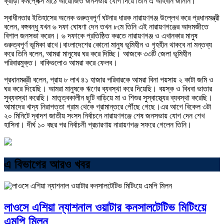
ক্রীড়া কমপ্লেক্স মাঠে আয়োজিত জনসভায় যোগ দিয়ে তিনি এ আহবান জানান।
স্বাধীনতার ইতিহাসের অনেক গুরুত্বপূর্ণ ঘটনার ধারক নারায়ণগঞ্জ উল্লেখ করে প্রধানমন্ত্রী
বলেন, বঙ্গবন্ধু যখন ৬ দফা ঘোষণা দেন তখন ৮মে তিনি এই নারায়ণগঞ্জের আদমজীতে
বিশাল জনসভা করেন। ৬ দফাকে প্রতিষ্ঠিত করতে নারায়ণগঞ্জ ও এখানকার মানুষ
গুরুত্বপূর্ণ ভূমিকা রাখে।বাংলাদেশের কোনো মানুষ ভূমিহীন ও গৃহহীন থাকবে না মন্তব্য
করে তিনি বলেন, আমরা মানুষের ঘর করে দিচ্ছি। আজকে ৩৩টি জেলা ভূমিহীন
পরিবারমুক্ত। বাকিগুলোও আমরা করে ফেলব।
প্রধানমন্ত্রী বলেন, প্রায় ৮ লাখ ৪১ হাজার পরিবারকে আমরা বিনা পয়সায় ২ কাটা জমি ও
ঘর করে দিয়েছি। আমরা মানুষকে ঋণের ব্যবস্থা করে দিয়েছি। বয়স্ক ও বিধবা ভাতার
সুব্যবস্থা করেছি। মাতৃত্বকালীন ছুটি বাড়িয়ে মা ও শিশুর সুস্বাস্থ্যের ব্যবস্থা করেছি।
আমাদের খাদ্য নিরাপত্তা গ্রাম থেকে গ্রামান্তরে পৌঁছে গেছে।এর আগে বিকেল ৩টা
২০ মিনিটে দ্বাদশ জাতীয় সংসদ নির্বাচনে নারায়ণগঞ্জে শেষ জনসভায় যোগ দেন শেখ
হাসিনা। দীর্ঘ ১০ বছর পর নির্বাচনী প্রচারণায় নারায়ণগঞ্জ সফরে গেলেন তিনি।
এ বিভাগের আরও খবর
লাওসে এশিয়া ন্যাশনাল ওয়াটার কনসালটেটিভ মিটিংয়ে
এমপি মিলন