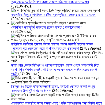
শূন্য থেকে কোটিপতি বনে যাওয়া সোহাগ রনির অন্ধকার জগতের গল্প
(3913Views)
রাজধানীর মিরপুরে আবাসিক হোটেল ‘স্বপ্নপুরীতে’ চলছে রমরমা দেহ ব্যবসা
(2941Views)
এলপিজি’র মূল্যবৃদ্ধি জনগণের দুর্ভোগ বাড়বে : বাংলাদেশ ন্যাপ
(2912Views)
কাউন্সিলর কার্যালয়ে হামলার ঘটনায় মামলার প্রধান আসামী টাইগার ফারুক
প্রকাশ্যে ঘুরে বেড়াচ্ছে ধরছে না পুলিশ,আতংকে এলাকাবাসী
(2789Views)
নারায়ণগঞ্জ জেলার সিদ্ধিরগঞ্জ থানার সাইনবোর্ড এলাকা থেকে শুল্ক ফাঁকি দিয়ে
আসা বিপুল পরিমান ভারতীয় শাড়ি কাপড়সহ এক জনকে আটক করেছে কোস্ট
গার্ড*
(2740Views)
সিদ্ধিরগঞ্জে হিমেল বাহিনীর সন্ত্রাসী তান্ডব, বিকাশের দোকানে হামলা ভাংচুর
২০হাজার টাকা লুট থানায় অভিযোগ
(2466Views)
সোনারগাঁয়ে আলোচিত মাদক সম্রাট সোহাগ রনির আস্থাবাজন মামুন ডিবির জালে