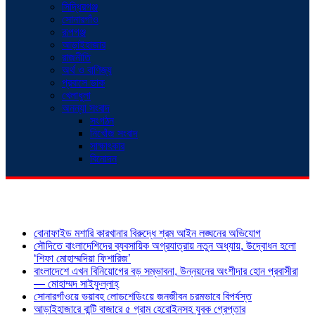
সিদ্ধিরগঞ্জ
সোনারগাঁও
রূপগঞ্জ
আড়াইহাজার
রাজনীতি
অর্থ ও বাণিজ্য
প্রবাসে ডাক
খেলাধুলা
অনন্যা সংবাদ
সংগঠন
নিখোঁজ সংবাদ
সাক্ষাৎকার
বিনোদন
শিরোনাম
বোনাফাইড মশারি কারখানার বিরুদ্ধে শ্রম আইন লঙ্ঘনের অভিযোগ
সৌদিতে বাংলাদেশিদের ব্যবসায়িক অগ্রযাত্রায় নতুন অধ্যায়, উদ্বোধন হলো
‘শিফা মোহাম্মদিয়া ফিশারিজ’
বাংলাদেশে এখন বিনিয়োগের বড় সম্ভাবনা, উন্নয়নের অংশীদার হোন প্রবাসীরা
— মোহাম্মদ সাইফুল্লাহ্
সোনারগাঁওয়ে ভয়াবহ লোডশেডিংয়ে জনজীবন চরমভাবে বিপর্যস্ত
আড়াইহাজারে বান্টি বাজারে ৫ গ্রাম হেরোইনসহ যুবক গ্রেপ্তার