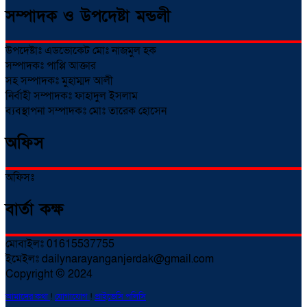
সম্পাদক ও উপদেষ্টা মন্ডলী
উপদেষ্টাঃ এডভোকেট মোঃ নাজমুল হক
সম্পাদকঃ পাপ্পি আক্তার
সহ সম্পাদকঃ মুহাম্মদ আলী
নির্বাহী সম্পাদকঃ ফাহাদুল ইসলাম
ব্যবস্থাপনা সম্পাদকঃ মোঃ তারেক হোসেন
অফিস
অফিসঃ
বার্তা কক্ষ
মোবাইলঃ 01615537755
ইমেইলঃ dailynarayanganjerdak@gmail.com
Copyright © 2024
আমাদের কথা
!
যোগাযোগ
!
প্রাইভেসি পলিসি