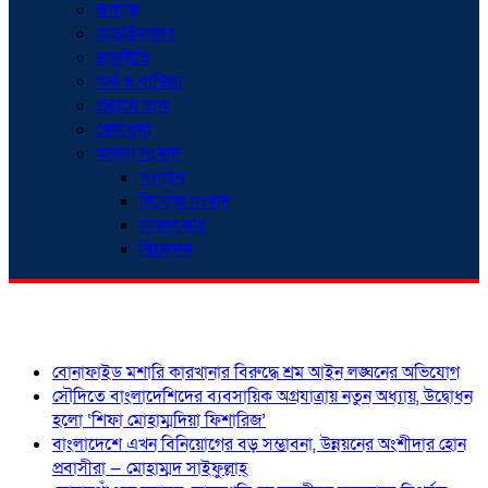
রূপগঞ্জ
আড়াইহাজার
রাজনীতি
অর্থ ও বাণিজ্য
প্রবাসে ডাক
খেলাধুলা
অনন্যা সংবাদ
সংগঠন
নিখোঁজ সংবাদ
সাক্ষাৎকার
বিনোদন
শিরোনাম
বোনাফাইড মশারি কারখানার বিরুদ্ধে শ্রম আইন লঙ্ঘনের অভিযোগ
সৌদিতে বাংলাদেশিদের ব্যবসায়িক অগ্রযাত্রায় নতুন অধ্যায়, উদ্বোধন
হলো ‘শিফা মোহাম্মদিয়া ফিশারিজ’
বাংলাদেশে এখন বিনিয়োগের বড় সম্ভাবনা, উন্নয়নের অংশীদার হোন
প্রবাসীরা — মোহাম্মদ সাইফুল্লাহ্