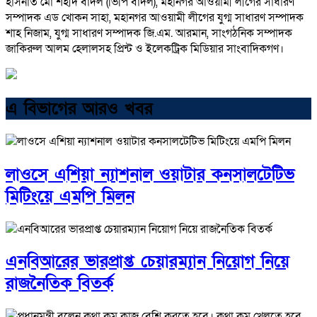
হাসনাত মো শহীদ বাদল (ভিপি বাদল), মহানগর আওয়ামী লীগের সাধারণ
সম্পাদক এড খোকন সাহা, মহানগর আওয়ামী লীগের যুগ্ম সাধারণ সম্পাদক
শাহ নিজাম, যুগ্ম সাধারণ সম্পাদক জি.এম. আরমান, সাংগঠনিক সম্পাদক
জাকিরুল আলম হেলালসহ প্রিন্ট ও ইলেকট্রিক মিডিয়ার সাংবাদিকগণ।
এ বিভাগের আরও খবর
লাওসে এশিয়া ন্যাশনাল ওয়াটার কনসালটেটিভ
মিটিংয়ে এমপি মিলন
এনবিআরের ভারপ্রাপ্ত চেয়ারম্যান নিয়োগ নিয়ে
রাজনৈতিক বিতর্ক