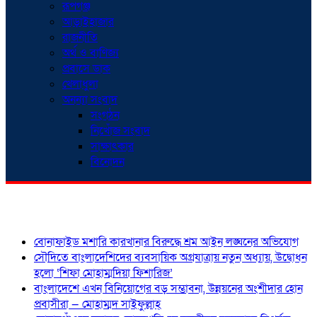
রূপগঞ্জ
আড়াইহাজার
রাজনীতি
অর্থ ও বাণিজ্য
প্রবাসে ডাক
খেলাধুলা
অনন্যা সংবাদ
সংগঠন
নিখোঁজ সংবাদ
সাক্ষাৎকার
বিনোদন
শিরোনাম
বোনাফাইড মশারি কারখানার বিরুদ্ধে শ্রম আইন লঙ্ঘনের অভিযোগ
সৌদিতে বাংলাদেশিদের ব্যবসায়িক অগ্রযাত্রায় নতুন অধ্যায়, উদ্বোধন
হলো ‘শিফা মোহাম্মদিয়া ফিশারিজ’
বাংলাদেশে এখন বিনিয়োগের বড় সম্ভাবনা, উন্নয়নের অংশীদার হোন
প্রবাসীরা — মোহাম্মদ সাইফুল্লাহ্