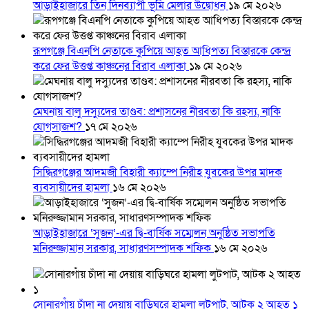
আড়াইহাজারে তিন দিনব্যাপী ভূমি মেলার উদ্বোধন
১৯ মে ২০২৬
রূপগঞ্জে বিএনপি নেতাকে কুপিয়ে আহত আধিপত্য বিস্তারকে কেন্দ্র
করে ফের উত্তপ্ত কাঞ্চনের বিরাব এলাকা
১৯ মে ২০২৬
মেঘনায় বালু দস্যুদের তাণ্ডব: প্রশাসনের নীরবতা কি রহস্য, নাকি
যোগসাজশ?
১৭ মে ২০২৬
সিদ্ধিরগঞ্জের আদমজী বিহারী ক্যাম্পে নিরীহ যুবকের উপর মাদক
ব্যবসায়ীদের হামলা
১৬ মে ২০২৬
আড়াইহাজারে ‘সুজন’-এর দ্বি-বার্ষিক সম্মেলন অনুষ্ঠিত সভাপতি
মনিরুজ্জামান সরকার, সাধারণসম্পাদক শফিক
১৬ মে ২০২৬
সোনারগাঁয় চাঁদা না দেয়ায় বাড়িঘরে হামলা লুটপাট, আটক ২ আহত ১