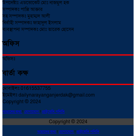
উপদেষ্টাঃ এডভোকেট মোঃ নাজমুল হক
সম্পাদকঃ পাপ্পি আক্তার
সহ সম্পাদকঃ মুহাম্মদ আলী
নির্বাহী সম্পাদকঃ ফাহাদুল ইসলাম
ব্যবস্থাপনা সম্পাদকঃ মোঃ তারেক হোসেন
অফিস
অফিসঃ
বার্তা কক্ষ
মোবাইলঃ 01615537755
ইমেইলঃ dailynarayanganjerdak@gmail.com
Copyright © 2024
আমাদের কথা
!
যোগাযোগ
!
প্রাইভেসি পলিসি
Copyright © 2024
আমাদের কথা
!
যোগাযোগ
!
প্রাইভেসি পলিসি