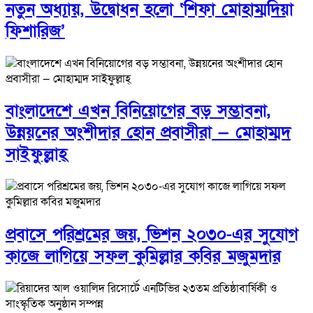
নতুন অধ্যায়, উদ্বোধন হলো ‘শিফা মোহাম্মদিয়া
ফিশারিজ’
বাংলাদেশে এখন বিনিয়োগের বড় সম্ভাবনা,
উন্নয়নের অংশীদার হোন প্রবাসীরা — মোহাম্মদ
সাইফুল্লাহ্
প্রবাসে পরিশ্রমের জয়, ভিশন ২০৩০-এর সুযোগ
কাজে লাগিয়ে সফল কুমিল্লার কবির মজুমদার