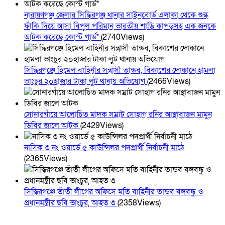
নারায়ণগঞ্জ জেলার সিদ্ধিরগঞ্জ থানার সাইনবোর্ড এলাকা থেকে শুল্ক
ফাঁকি দিয়ে আসা বিপুল পরিমান ভারতীয় শাড়ি কাপড়সহ এক জনকে
আটক করেছে কোস্ট গার্ড*
(2740Views)
সিদ্ধিরগঞ্জে হিমেল বাহিনীর সন্ত্রাসী তান্ডব, বিকাশের দোকানে হামলা
ভাংচুর ২০হাজার টাকা লুট থানায় অভিযোগ
(2466Views)
সোনারগাঁয়ে আলোচিত মাদক সম্রাট সোহাগ রনির আস্থাবাজন মামুন
ডিবির জালে আটক
(2429Views)
নাসিক ৩ নং ওয়ার্ডে ৫ কাউন্সিলর পদপ্রার্থী নির্বাচনী মাঠে
(2365Views)
সিদ্ধিরগঞ্জে তাঁতী লীগের অফিসে মতি বাহিনীর তান্ডব বঙ্গবন্ধু ও
প্রধানমন্ত্রীর ছবি ভাংচুর, আহত ৩
(2358Views)