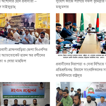
র অংশীদার হোন প্রবাসীরা —
সুযোগ কাজে লাগিয়ে সফল কুমিল্লার
 সাইফুল্লাহ্
মজুমদার
প্রবাসী ব্রাহ্মণবাড়িয়া জেলা বিএনপির
ে অ্যাডভোকেট হারুন অর রশীদের
সভা ও দোয়া মাহফিল
প্রবাসীদের নিরাপত্তা ও সেবা নিশ্চিত
প্রতিশ্রুতিবদ্ধ: রিয়াদে সাংবাদিকদের সঙ
মতবিনিময়ে রাষ্ট্রদূত