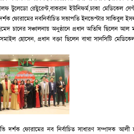
লফ টুলেডো রেষ্টুরেন্ট,বাকরান ইউনিফর্ম,ঢাকা মেডিকেল সেন্
 দর্শক ফোরামের নবনির্বাচিত সভাপতি ইনভেস্টার সাকিবুল ইস
েদ চানের সঞ্চালনায় অনুষ্ঠানে প্রধান অতিথি ছিলেন আল 
সমাইল হোসেন, প্রধান বক্তা ছিলেন বাথা সানসিটি মেডিক
িভি দর্শক ফোরামের নব নির্বাচিত সাধারণ সম্পাদক আলী 