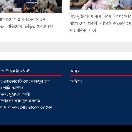
বিশ্ব মুক্ত গণমাধ্যম দিবস উপলক্ষে রি
বাংলাদেশি শ্রমিকদের বেতন
বাংলাদেশ প্রবাসী সাংবাদিক ফোরামে
তের অভিযোগ, জড়িত ফোরম্যান
মতবিনিময় সভা
 ও উপদেষ্টা মন্ডলী
অফিস
টাঃ এডভোকেট মোঃ নাজমুল হক
অফিসঃ
 পাপ্পি আক্তার
াদকঃ মুহাম্মদ আলী
ী সম্পাদকঃ ফাহাদুল ইসলাম
াপনা সম্পাদকঃ মোঃ তারেক হোসেন