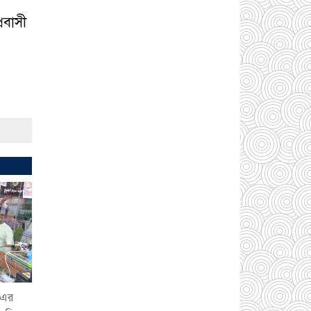
রবাসী
সোনারগাঁয়ে ৬৮ পিস
ইয়াবাসহ নারী মাদক
ব্যবসায়ী গ্রেফতার
০৩
আগস্ট ২০২৬
সোনারগাঁয়ে পরিত্যক্ত
উন্নয়ন প্রকল্প: ঠিকাদারের
গাফিলতি নাকি তদারকির
অভাব
০২ আগস্ট
২০২৬
নারায়ণগঞ্জে জাতীয় যুব
শক্তির নতুন কমিটি, নেতৃত্বে
বাঁধন-ইমন
০২ আগস্ট
-এর
২০২৬