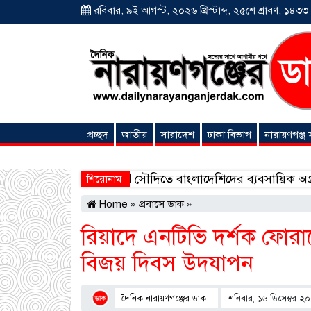
রবিবার, ৯ই আগস্ট, ২০২৬ খ্রিস্টাব্দ, ২৫শে শ্রাবণ, ১৪৩৩ বঙ
প্রচ্ছদ
জাতীয়
সারাদেশ
ঢাকা বিভাগ
নারায়ণগঞ্জ
অনন্যা সংবাদ
ের অভিযোগ
সৌদিতে বাংলাদেশিদের ব্যবসায়িক অগ্রযাত্রায় নতুন 
শিরোনাম
Home
»
প্রবাসে ডাক
»
রিয়াদে এনটিভি দর্শক ফ
বিজয় দিবস উদযাপন
দৈনিক নারায়ণগঞ্জের ডাক
শনিবার, ১৬ ডিসেম্বর ২