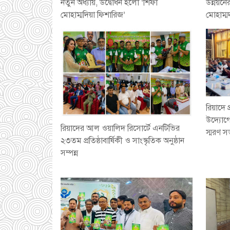
নতুন অধ্যায়, উদ্বোধন হলো ‘শিফা
উন্নয়নে
মোহাম্মদিয়া ফিশারিজ’
মোহাম্মদ
রিয়াদে 
উদ্যোগ
রিয়াদের আল ওয়ালিদ রিসোর্টে এনটিভির
স্মরণ 
২৩তম প্রতিষ্ঠাবার্ষিকী ও সাংস্কৃতিক অনুষ্ঠান
সম্পন্ন