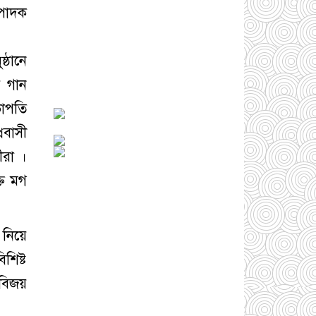
পাদক
সোনারগাঁওয়ে ভয়াবহ
লোডশেডিংয়ে জনজীবন
চরমভাবে বিপর্যস্ত
০৩
্ঠানে
আগস্ট ২০২৬
র গান
আড়াইহাজারে বান্টি
ভাপতি
বাজারে ৫ গ্রাম
রবাসী
হেরোইনসহ যুবক গ্রেপ্তার
০৩ আগস্ট ২০২৬
ীরা ।
্ত মগ
 নিয়ে
আড়াইহাজারে জেলেদের
শিষ্ট
জালে উঠে এলো শর্টগান
 বিজয়
০৩ আগস্ট ২০২৬