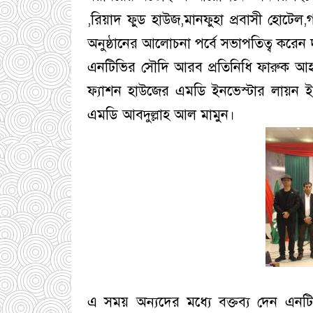
,রিয়াদ ফুড হাউজ,মানফুহা প্রবাসী হোটেল,গ
অনুষ্ঠানের আলোচনা পর্বে সভাপতিত্ব করেন
এনটিভির সৌদি আরব প্রতিনিধি ফারুক আহম
ফ্যাশন হাউজের এমডি ইনভেস্টার লায়ন ই
এমডি আবদুল্লাহ আল মামুন।
এ সময় অন্যদের মধ্যে বক্তব্য দেন এনট