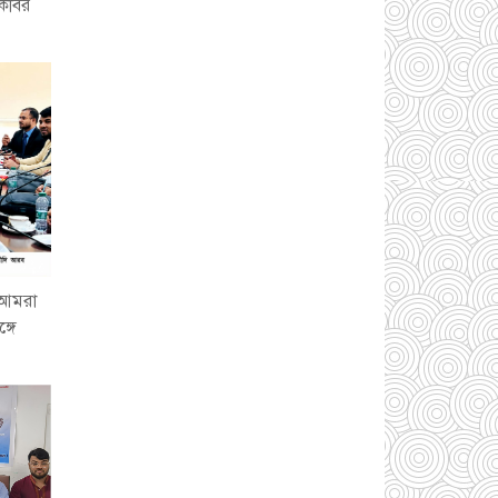
 কবির
আড়াইহাজারে বিএনপি-
জামায়াতের মিছিলে
মুখোমুখি অবস্থান
০১
আগস্ট ২০২৬
সোনারগাঁয়ে দুটি
হাসপাতালকে ভ্রাম্যমান
আদালতের ৩ লাখ টাকা
জরিমানা
০১ আগস্ট
২০২৬
ে আমরা
একদলীয় শাসনের চেষ্টা
্গে
করছে সরকার -মুহাম্মদ
হাফিজুর রহমান
০১
আগস্ট ২০২৬
সোনারগাঁয়ে পুকুরের
পানিতে ডুবে শিশুর মৃত্যু,
আহত ১
৩১ জুলাই