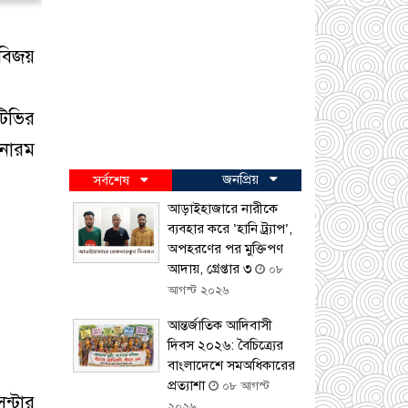
বিজয়
টিভির
মনোরম
জনপ্রিয়
সর্বশেষ
আড়াইহাজারে নারীকে
ব্যবহার করে ‘হানি ট্র্যাপ’,
অপহরণের পর মুক্তিপণ
আদায়, গ্রেপ্তার ৩
০৮
আগস্ট ২০২৬
আন্তর্জাতিক আদিবাসী
দিবস ২০২৬: বৈচিত্র্যের
বাংলাদেশে সমঅধিকারের
প্রত্যাশা
০৮ আগস্ট
ন্টার
২০২৬