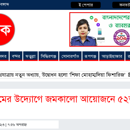
্গাব্দ
ই পেপার
কনভা
 সদর
বন্দর
ফতুল্লা
সিদ্ধিরগঞ্জ
সোনারগাঁও
রূপগঞ্জ
আড়াইহাজার
র
অধ্যায়, উদ্বোধন হলো ‘শিফা মোহাম্মদিয়া ফিশারিজ’
বাংলাদেশে 
োরামের উদ্যোগে জমকালো আয়োজনে ৫
০২৩ | ৭:৫৬ অপরাহ্ণ