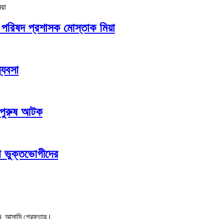
েলা পরিষদ প্রশাসক মোস্তাক মিয়া
্যবসা
ী-পুরুষ আটক
গ ভুক্তভোগীদের