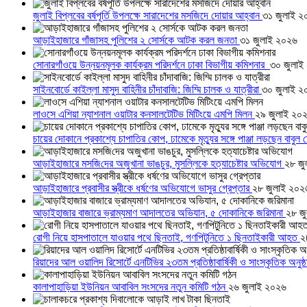
জুলাই বিপ্লবের বর্ষপূর্তি উপলক্ষে সারাদেশের মসজিদে দোয়ার আহ্বান
৩১ জুলাই ২
আড়াইহাজারে গাঁজাসহ পুলিশের ২ সোর্সকে আটক করল জনতা
৩১ জুলাই ২০২৬
সোনারগাঁওয়ে উন্নয়নমূলক কার্যক্রম পরিদর্শনে ঢাকা বিভাগীয় কমিশনার
৩০ জুলাই
সাইনবোর্ডে কাইল্লা মাসুদ বাহিনীর চাঁদাবাজি: জিম্মি চালক ও যাত্রীরা
৩০ জুলাই ২
লাওসে এশিয়া ন্যাশনাল ওয়াটার কনসালটেটিভ মিটিংয়ে এমপি মিলন
২৯ জুলাই ২০
চায়ের দোকানে প্রকাশ্যে চাপাতির কোপ, ঢামেকে মৃত্যুর সঙ্গে পাঞ্জা লড়ছেন বাবুল
আড়াইহাজারে মস‌জি‌দের অজুখানা ভাঙচুর, মুসল্লিকে হত্যাচেষ্টার অভিযোগ
২৮ জু
আড়াইহাজারে প্রবাসীর স্ত্রীকে ধর্ষণের অভিযোগে ভাসুর গ্রেপ্তার
২৮ জুলাই ২০২
আড়াইহাজার বাজারে ভ্রাম্যমাণ আদালতের অভিযান, ৫ দোকানিকে জরিমানা
২৮ জ
রোগী নিয়ে হাসপাতালে যাওয়ার পথে ছিনতাই, গণপিটুনিতে ১ ছিনতাইকারী আহত
২
রিয়াদের আল ওয়ালিদ রিসোর্টে এনটিভির ২৩তম প্রতিষ্ঠাবার্ষিকী ও সাংস্কৃতিক অনুষ্
কালাপাহাড়িয়া ইউনিয়ন আবাবিল সংসদের নতুন কমিটি গঠন
২৬ জুলাই ২০২৬