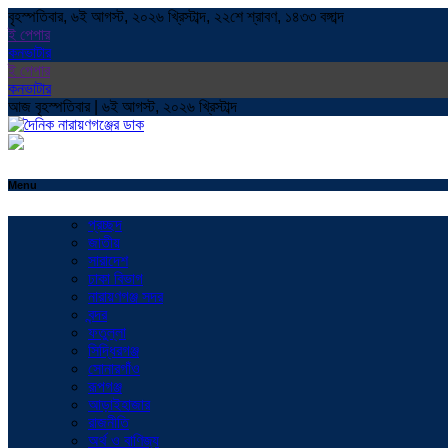
বৃহস্পতিবার, ৬ই আগস্ট, ২০২৬ খ্রিস্টাব্দ, ২২শে শ্রাবণ, ১৪৩৩ বঙ্গাব্দ
ই পেপার
কনভাটার
ই পেপার
কনভাটার
আজ বৃহস্পতিবার | ৬ই আগস্ট, ২০২৬ খ্রিস্টাব্দ
Menu
প্রচ্ছদ
জাতীয়
সারাদেশ
ঢাকা বিভাগ
নারায়ণগঞ্জ সদর
বন্দর
ফতুল্লা
সিদ্ধিরগঞ্জ
সোনারগাঁও
রূপগঞ্জ
আড়াইহাজার
রাজনীতি
অর্থ ও বাণিজ্য