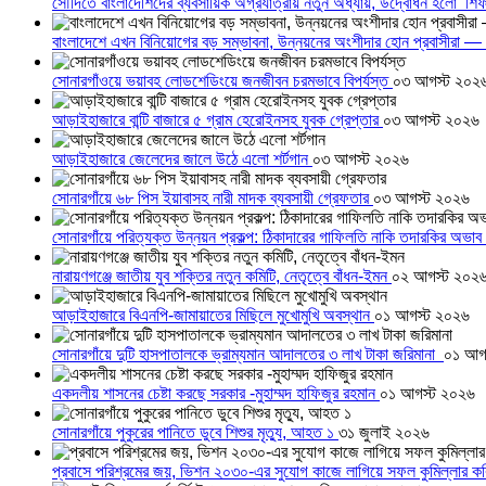
সৌদিতে বাংলাদেশিদের ব্যবসায়িক অগ্রযাত্রায় নতুন অধ্যায়, উদ্বোধন হলো ‘শিফ
বাংলাদেশে এখন বিনিয়োগের বড় সম্ভাবনা, উন্নয়নের অংশীদার হোন প্রবাসীরা — ম
সোনারগাঁওয়ে ভয়াবহ লোডশেডিংয়ে জনজীবন চরমভাবে বিপর্যস্ত
০৩ আগস্ট ২০২
আড়াইহাজারে বান্টি বাজারে ৫ গ্রাম হেরোইনসহ যুবক গ্রেপ্তার
০৩ আগস্ট ২০২৬
আড়াইহাজারে জেলেদের জালে উঠে এলো শর্টগান
০৩ আগস্ট ২০২৬
সোনারগাঁয়ে ৬৮ পিস ইয়াবাসহ নারী মাদক ব্যবসায়ী গ্রেফতার
০৩ আগস্ট ২০২৬
সোনারগাঁয়ে পরিত্যক্ত উন্নয়ন প্রকল্প: ঠিকাদারের গাফিলতি নাকি তদারকির অভাব
নারায়ণগঞ্জে জাতীয় যুব শক্তির নতুন কমিটি, নেতৃত্বে বাঁধন-ইমন
০২ আগস্ট ২০২
আড়াইহাজারে বিএনপি-জামায়াতের মিছিলে মুখোমুখি অবস্থান
০১ আগস্ট ২০২৬
সোনারগাঁয়ে দুটি হাসপাতালকে ভ্রাম্যমান আদালতের ৩ লাখ টাকা জরিমানা
০১ আগ
একদলীয় শাসনের চেষ্টা করছে সরকার -মুহাম্মদ হাফিজুর রহমান
০১ আগস্ট ২০২৬
সোনারগাঁয়ে পুকুরের পানিতে ডুবে শিশুর মৃত্যু, আহত ১
৩১ জুলাই ২০২৬
প্রবাসে পরিশ্রমের জয়, ভিশন ২০৩০-এর সুযোগ কাজে লাগিয়ে সফল কুমিল্লার ক