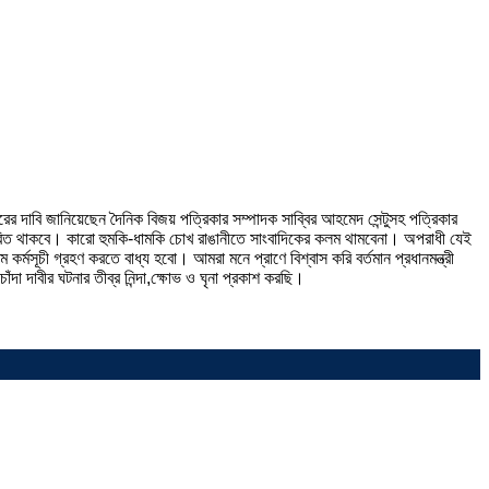
ারের দাবি জানিয়েছেন দৈনিক বিজয় পত্রিকার সম্পাদক সাব্বির আহমেদ সেন্টুসহ পত্রিকার
অবধারিত থাকবে। কারো হুমকি-ধামকি চোখ রাঙানীতে সাংবাদিকের কলম থামবেনা। অপরাধী যেই
সূচী গ্রহণ করতে বাধ্য হবো। আমরা মনে প্রাণে বিশ্বাস করি বর্তমান প্রধানমন্ত্রী
দাবীর ঘটনার তীব্র নিন্দা,ক্ষোভ ও ঘৃনা প্রকাশ করছি।