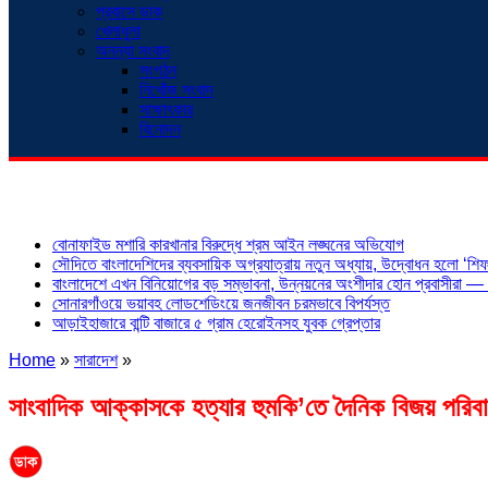
প্রবাসে ডাক
খেলাধুলা
অনন্যা সংবাদ
সংগঠন
নিখোঁজ সংবাদ
সাক্ষাৎকার
বিনোদন
শিরোনাম
বোনাফাইড মশারি কারখানার বিরুদ্ধে শ্রম আইন লঙ্ঘনের অভিযোগ
সৌদিতে বাংলাদেশিদের ব্যবসায়িক অগ্রযাত্রায় নতুন অধ্যায়, উদ্বোধন হলো ‘শিফা
বাংলাদেশে এখন বিনিয়োগের বড় সম্ভাবনা, উন্নয়নের অংশীদার হোন প্রবাসীরা — ম
সোনারগাঁওয়ে ভয়াবহ লোডশেডিংয়ে জনজীবন চরমভাবে বিপর্যস্ত
আড়াইহাজারে বান্টি বাজারে ৫ গ্রাম হেরোইনসহ যুবক গ্রেপ্তার
Home
»
সারাদেশ
»
সাংবাদিক আক্কাসকে হত্যার হুমকি’তে দৈনিক বিজয় পরিবার’