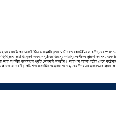
ত্যার হুমকি প্রদানকারী ছিঁচকে সন্ত্রাসী কুখ্যাত চাঁদাবাজ সালাউদ্দিন ও কাউছারের গ্রেফত
 এক বিবৃত্তিতে তারা উল্লেখ করেন,অন্যায়ের বিরুদ্ধে গণমাধ্যমকর্মীদের ভূমিকা সব সময় 
 জন্য স্থানীয় প্রশাসনের প্রতি জোরদাবি জানাচ্ছি। অন্যথায় আমরা কঠোর থেকে কঠোরতম কর্ম
বো বলে আশাবাদী। পরিশেষে সাংবাদিক আক্কাস আল হৃদয়ের উপর ন্যাক্কারজনক হামলা ও চাঁদা 