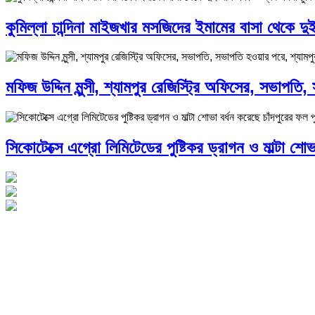
কুমিল্লা চান্দিনা মাইজখার মসজিদের ইমামের বাসা থেকে দ
মফিজ উদ্দিন মুন্সী, শ্যামপুর রেজিস্ট্রি অফিসের, সভাপতি
সিকোটেক্সে এগ্রো লিমিটেডের পুষ্টিকর ড্রাগন ও মাল্টা শোভা 