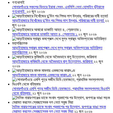
সোনারগাঁওয়ে স্কুলের ভিতরে ইয়াবা সেবন, এনসিপি নেতা হোসাইন ভূঁইয়াকে
গণধোলাই
২৩ জুন ২০২৬
আড়াইহাজারে নিখোঁজের দুু’দিন পর শিশুর লাশ উদ্ধার, পরিবারের দাবী হত্যা!
২২
জুন ২০২৬
আড়াইহাজারে আবারো ডাকাতি আহত ৪, গ্রেফতার ১
২২ জুন ২০২৬
আড়াইহাজার স্বাস্থ্য কমপ্লেক্স দেখে মুগ্ধ স্বাস্থ্য অধিদপ্তরের অতিরিক্ত
মহাপরিচালক
২২ জুন ২০২৬
আড়াইহাজারে কৃষিজমি থেকে অবৈধভাবে বালু উত্তোলন, জরিমানা
২২ জুন
২০২৬
আড়াইহাজারে মাদক মামলায় একজনের কারাদণ্ড
২২ জুন ২০২৬
সোনারগাঁওয়ে এমপি পুত্র সজীব ডিবি হেফাজতে, প্রাথমিক সদস্যপদসহ বিএনপি
থেকে বহিষ্কার
২১ জুন ২০২৬
দৈনিক নারায়ণগঞ্জের ডাকে সংবাদ প্রকাশের পর উদ্যোগ, রূপগঞ্জে ভাঙা সড়ক
মেরামত করলেন স্বেচ্ছাসেবক দল নেতা সবুজ মিয়া
২১ জুন ২০২৬