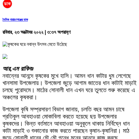
দৈনিক নারায়ণগঞ্জের ডাক
রবিবার, ২৩ অক্টোবর ২০২২ | ৩:৩৭ অপরাহ্ণ
আর,এম রাকিবঃ
নবান্নের আনন্দে কৃষকের মুখে হাসি। আমন ধান কাটার ধুম লেগেছে
খানসামা উপজেলায়। উপজেলা জুড়ে আগাম জাতের ধান কাটাই মাড়াই
চলছে পুরোদমে। মাঠের সোনালী ধান এখন ঘরে তুলতে শুরু করেছে এ
অঞ্চলের কৃষকরা।
উপজেলা কৃষি সম্প্রসারণ বিভাগ জানায়, চলতি বছর আমন চাষে
প্রতিকুল আবহাওয়া মোকাবিলা করতে হয়েছে ছয় উপজেলার
কৃষকদের। কিন্ত বর্তমানে আবহাওয়া অনুকূলে থাকায় নির্বিঘ্নে ধান
কাটা মাড়াই ও শুকানোর কাজ করতে পারছেন কৃষান-কৃষানিরা। মাঠ
জুড়ে সোনালী ধানের মৌ মৌ গন্ধে মনের আনন্দে কাজ করছে