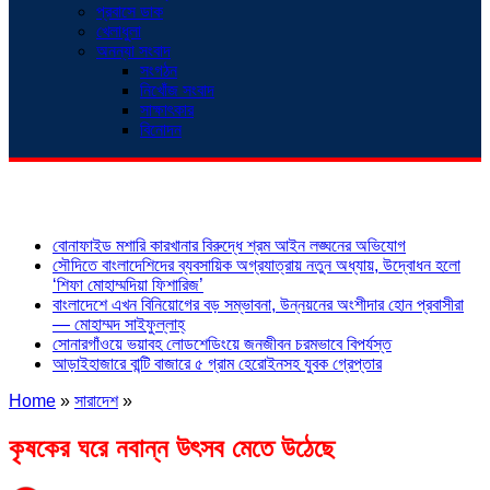
প্রবাসে ডাক
খেলাধুলা
অনন্যা সংবাদ
সংগঠন
নিখোঁজ সংবাদ
সাক্ষাৎকার
বিনোদন
শিরোনাম
বোনাফাইড মশারি কারখানার বিরুদ্ধে শ্রম আইন লঙ্ঘনের অভিযোগ
সৌদিতে বাংলাদেশিদের ব্যবসায়িক অগ্রযাত্রায় নতুন অধ্যায়, উদ্বোধন হলো
‘শিফা মোহাম্মদিয়া ফিশারিজ’
বাংলাদেশে এখন বিনিয়োগের বড় সম্ভাবনা, উন্নয়নের অংশীদার হোন প্রবাসীরা
— মোহাম্মদ সাইফুল্লাহ্
সোনারগাঁওয়ে ভয়াবহ লোডশেডিংয়ে জনজীবন চরমভাবে বিপর্যস্ত
আড়াইহাজারে বান্টি বাজারে ৫ গ্রাম হেরোইনসহ যুবক গ্রেপ্তার
Home
»
সারাদেশ
»
কৃষকের ঘরে নবান্ন উৎসব মেতে উঠেছে