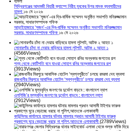
সিদ্ধিরগঞ্জের আদমজী বিহারী ক্যাম্পে নিরীহ যুবকের উপর মাদক ব্যবসায়ীদের
হামলা
১৬ মে ২০২৬
আড়াইহাজারে ‘সুজন’-এর দ্বি-বার্ষিক সম্মেলন অনুষ্ঠিত সভাপতি মনিরুজ্জামান
সরকার, সাধারণসম্পাদক শফিক
১৬ মে ২০২৬
সোনারগাঁয় চাঁদা না দেয়ায় বাড়িঘরে হামলা লুটপাট, আটক ২ আহত ১
(4566Views)
শূন্য থেকে কোটিপতি বনে যাওয়া সোহাগ রনির অন্ধকার জগতের গল্প
(3913Views)
রাজধানীর মিরপুরে আবাসিক হোটেল ‘স্বপ্নপুরীতে’ চলছে রমরমা দেহ ব্যবসা
(2940Views)
এলপিজি’র মূল্যবৃদ্ধি জনগণের দুর্ভোগ বাড়বে : বাংলাদেশ ন্যাপ
(2912Views)
কাউন্সিলর কার্যালয়ে হামলার ঘটনায় মামলার প্রধান আসামী টাইগার ফারুক
প্রকাশ্যে ঘুরে বেড়াচ্ছে ধরছে না পুলিশ,আতংকে এলাকাবাসী
(2789Views)