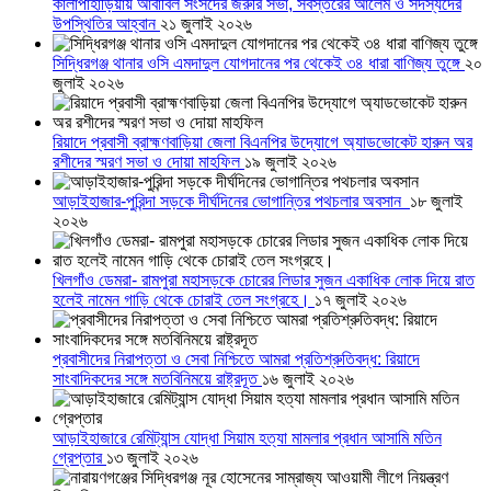
কালাপাহাড়িয়ায় আবাবিল সংসদের জরুরি সভা, সর্বস্তরের আলেম ও সদস্যদের
উপস্থিতির আহ্বান
২১ জুলাই ২০২৬
সিদ্ধিরগঞ্জ থানার ওসি এমদাদুল যোগদানের পর থেকেই ৩৪ ধারা বাণিজ্য তুঙ্গে
২০
জুলাই ২০২৬
রিয়াদে প্রবাসী ব্রাহ্মণবাড়িয়া জেলা বিএনপির উদ্যোগে অ্যাডভোকেট হারুন অর
রশীদের স্মরণ সভা ও দোয়া মাহফিল
১৯ জুলাই ২০২৬
আড়াইহাজার-পুরিন্দা সড়কে দীর্ঘদিনের ভোগান্তির পথচলার অবসান
১৮ জুলাই
২০২৬
খিলগাঁও ডেমরা- রামপুরা মহাসড়কে চোরের লিডার সুজন একাধিক লোক দিয়ে রাত
হলেই নামেন গাড়ি থেকে চোরাই তেল সংগ্রহে।
১৭ জুলাই ২০২৬
প্রবাসীদের নিরাপত্তা ও সেবা নিশ্চিতে আমরা প্রতিশ্রুতিবদ্ধ: রিয়াদে
সাংবাদিকদের সঙ্গে মতবিনিময়ে রাষ্ট্রদূত
১৬ জুলাই ২০২৬
আড়াইহাজারে রেমিট্যান্স যোদ্ধা সিয়াম হত্যা মামলার প্রধান আসামি মতিন
গ্রেপ্তার
১৩ জুলাই ২০২৬