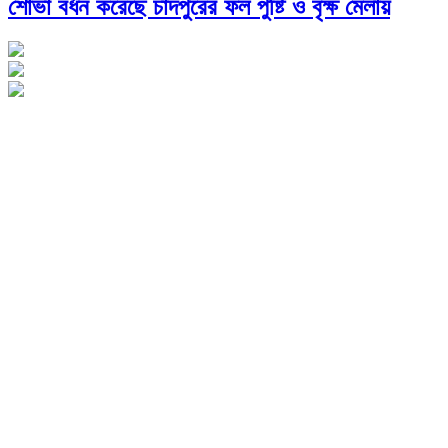
শোভা বর্ধন করেছে চাঁদপুরের ফল পুষ্টি ও বৃক্ষ মেলায়