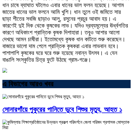
ধান চাষে ব্যাঘাত ঘটলেও এবার ধানের ভাল ফলন হয়েছে। আগাম
জাতের ধানের ভাল ফলনে আমি খুশি। ধান তুলে ওই জমিতে সার
ছাড়া শীতের সবজি ছাড়াও আলু, রসুনের প্রচুর আবাদ হয়। এ
কারণেই দুই দিক থেকে কৃষকের লাভ। যদিও দ্রব্যমূল্যের ঊর্ধ্বগতির
কারণে অধিকাংশ প্রান্তিক কৃষক দিশাহারা। তবু্ও আশার আলো
দেখছে আমন চাষীরা। ইতোমধ্যে কৃষক ধান কাটতে শুরু করেছেন।
বাজারে ভালো দাম পেলে প্রান্তিক কৃষকরা এবার লাভবান হবে।
পাশাপাশি কৃষকের ঘরে ঘরে শুরু হয়েছে নবান্ন উৎসব। এ যেন
বাঙালি সংস্কৃতির চিত্র ফুটে উঠছে গ্রাম-গঞ্জে।
এ বিভাগের আরও খবর
সোনারগাঁয়ে পুকুরের পানিতে ডুবে শিশুর মৃত্যু, আহত ১