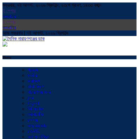
শুক্রবার, ৭ই আগস্ট, ২০২৬ খ্রিস্টাব্দ, ২৩শে শ্রাবণ, ১৪৩৩ বঙ্গাব্দ
ই পেপার
কনভাটার
ই পেপার
কনভাটার
আজ শুক্রবার | ৭ই আগস্ট, ২০২৬ খ্রিস্টাব্দ
Menu
প্রচ্ছদ
জাতীয়
সারাদেশ
ঢাকা বিভাগ
নারায়ণগঞ্জ সদর
বন্দর
ফতুল্লা
সিদ্ধিরগঞ্জ
সোনারগাঁও
রূপগঞ্জ
আড়াইহাজার
রাজনীতি
অর্থ ও বাণিজ্য