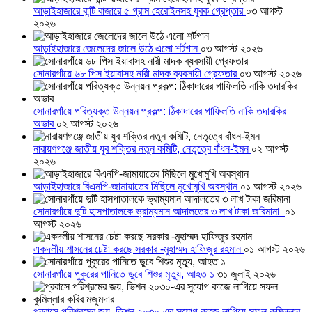
আড়াইহাজারে বান্টি বাজারে ৫ গ্রাম হেরোইনসহ যুবক গ্রেপ্তার
০৩ আগস্ট
২০২৬
আড়াইহাজারে জেলেদের জালে উঠে এলো শর্টগান
০৩ আগস্ট ২০২৬
সোনারগাঁয়ে ৬৮ পিস ইয়াবাসহ নারী মাদক ব্যবসায়ী গ্রেফতার
০৩ আগস্ট ২০২৬
সোনারগাঁয়ে পরিত্যক্ত উন্নয়ন প্রকল্প: ঠিকাদারের গাফিলতি নাকি তদারকির
অভাব
০২ আগস্ট ২০২৬
নারায়ণগঞ্জে জাতীয় যুব শক্তির নতুন কমিটি, নেতৃত্বে বাঁধন-ইমন
০২ আগস্ট
২০২৬
আড়াইহাজারে বিএনপি-জামায়াতের মিছিলে মুখোমুখি অবস্থান
০১ আগস্ট ২০২৬
সোনারগাঁয়ে দুটি হাসপাতালকে ভ্রাম্যমান আদালতের ৩ লাখ টাকা জরিমানা
০১
আগস্ট ২০২৬
একদলীয় শাসনের চেষ্টা করছে সরকার -মুহাম্মদ হাফিজুর রহমান
০১ আগস্ট ২০২৬
সোনারগাঁয়ে পুকুরের পানিতে ডুবে শিশুর মৃত্যু, আহত ১
৩১ জুলাই ২০২৬
প্রবাসে পরিশ্রমের জয়, ভিশন ২০৩০-এর সুযোগ কাজে লাগিয়ে সফল কুমিল্লার