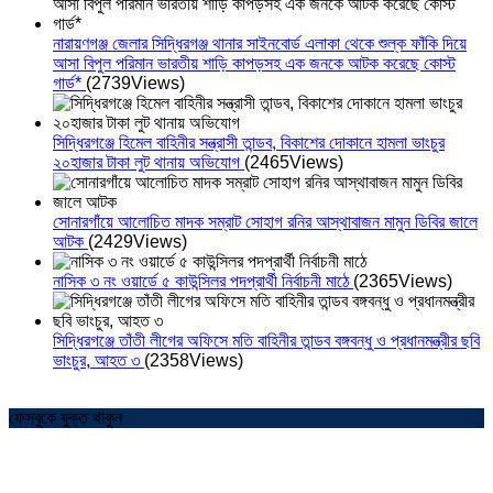
নারায়ণগঞ্জ জেলার সিদ্ধিরগঞ্জ থানার সাইনবোর্ড এলাকা থেকে শুল্ক ফাঁকি দিয়ে
আসা বিপুল পরিমান ভারতীয় শাড়ি কাপড়সহ এক জনকে আটক করেছে কোস্ট
গার্ড*
(2739Views)
সিদ্ধিরগঞ্জে হিমেল বাহিনীর সন্ত্রাসী তান্ডব, বিকাশের দোকানে হামলা ভাংচুর
২০হাজার টাকা লুট থানায় অভিযোগ
(2465Views)
সোনারগাঁয়ে আলোচিত মাদক সম্রাট সোহাগ রনির আস্থাবাজন মামুন ডিবির জালে
আটক
(2429Views)
নাসিক ৩ নং ওয়ার্ডে ৫ কাউন্সিলর পদপ্রার্থী নির্বাচনী মাঠে
(2365Views)
সিদ্ধিরগঞ্জে তাঁতী লীগের অফিসে মতি বাহিনীর তান্ডব বঙ্গবন্ধু ও প্রধানমন্ত্রীর ছবি
ভাংচুর, আহত ৩
(2358Views)
ফেসবুকে যুক্ত থাকুন