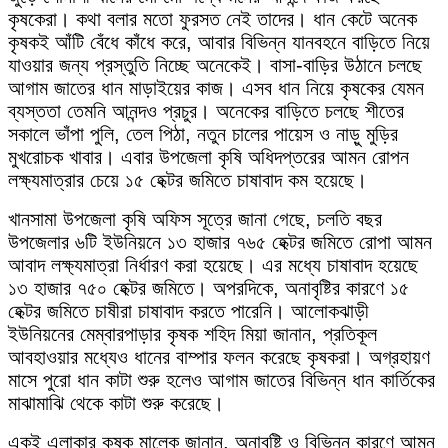
কৃষকেরা। কথা বলার মতো ফুরসত নেই তাদের। ধান কেটে অনেক
কৃষকই আঁটি বেঁধে কাঁধে করে, আবার বিভিন্ন যানবহনে বাড়িতে নিয়ে
যাওয়ার জন্য প্রস্তুতি নিচ্ছে অনেকেই। বাসা-বাড়ির উঠানে চলছে
আগাম জাতের ধান মাড়াইয়ের কাজ। এসব ধান নিয়ে কৃষকের যেমন
ব্যস্ততা তেমনি আনন্দও প্রচুর। অনেকের বাড়িতে চলছে শীতের
সকালে ভাঁপা পুলি, তেল পিঠা, নতুন চালের পায়েস ও নাড়ু মুড়ির
মুখরোচক খাবার। এবার উপজেলা কৃষি অধিদপ্তরের আমন রোপন
লক্ষ্যমাত্রার চেয়ে ১৫ হেক্টর জমিতে চাষাবাদ কম হয়েছে।
খানসামা উপজেলা কৃষি অফিস সূত্রে জানা গেছে, চলতি বছর
উপজেলার ৬টি ইউনিয়নে ১৩ হাজার ৭৬৫ হেক্টর জমিতে রোপা আমন
আবাদ লক্ষ্যমাত্রা নির্ধারণ করা হয়েছে। এর মধ্যে চাষাবাদ হয়েছে
১৩ হাজার ৭৫০ হেক্টর জমিতে। অপরদিকে, অনাবৃষ্টির কারণে ১৫
হেক্টর জমিতে চাষীরা চাষাবাদ করতে পারেনি। আলোকঝাড়ী
ইউনিয়নের মেম্বারপাড়ার কৃষক শহিদ মিয়া জানান, প্রতিকূল
আবহাওয়ার মধ্যেও ধানের বাম্পার ফলন করেছে কৃষকরা। অগ্রহায়ণ
মাসে পুরো ধান কাটা শুরু হলেও আগাম জাতের বিভিন্ন ধান কার্তিকের
মাঝামাঝি থেকে কাটা শুরু করেছে।
একই এলাকার কৃষক মালেক জানান, অনাবৃষ্টি ও বিভিন্ন কারণে আমন