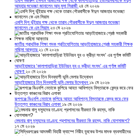
এমপি নজরুল ইসলাম আজাদের পক্ষ থেকে কালাপাহাড়িয়া ইউনিয়নবাসীকে ঈদুল
আযহার শুভেচ্ছা জানালেন আবু মুসা সিরাজী
২৪ মে ২০২৬
এমপি দিপু ভূঁইয়ার পক্ষ থেকে তারাব পৌরবাসীকে ঈদুল আজহার শুভেচ্ছা
জানালেন কে এম সিয়াম
২৩ মে ২০২৬
জাতীয় প্রাথমিক শিক্ষা পদক প্রতিযোগিতায় আড়াইহাজারে শ্রেষ্ঠ সহকারী শিক্ষক
নাছিমা আক্তার
২১ মে ২০২৬
আড়াইহাজারে ‘কালাপাহাড়িয়া ইউনিয়ন যুব ও ক্রীড়া সংসদ’ এর পূর্ণাঙ্গ কমিটি
ঘোষণা
২০ মে ২০২৬
আড়াইহাজারে তিন দিনব্যাপী ভূমি মেলার উদ্বোধন
১৯ মে ২০২৬
রূপগঞ্জে বিএনপি নেতাকে কুপিয়ে আহত আধিপত্য বিস্তারকে কেন্দ্র করে ফের
উত্তপ্ত কাঞ্চনের বিরাব এলাকা
১৯ মে ২০২৬
মেঘনায় বালু দস্যুদের তাণ্ডব: প্রশাসনের নীরবতা কি রহস্য, নাকি যোগসাজশ?
১৭ মে ২০২৬