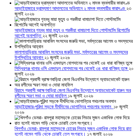
আড়াইহাজারে ভ্রাম্যমাণ আদালতের অভিযানে ২ মাদক ব্যবসায়ীর কারাদণ্ড
২৩
জুলাই ২০২৬
আড়াইহাজারে গৃহবধূ মায়া মৃত্যু ও পরকীয়া ধামাচাপা দিতে পোস্টমর্টেম রিপোর্টের
আগেই অনাপত্তি
২২ জুলাই ২০২৬
কালাপাহাড়িয়ায় আবাবিল সংসদের জরুরি সভা, সর্বস্তরের আলেম ও সদস্যদের
উপস্থিতির আহ্বান
২১ জুলাই ২০২৬
সিদ্ধিরগঞ্জ থানার ওসি এমদাদুল যোগদানের পর থেকেই ৩৪ ধারা বাণিজ্য তুঙ্গে
২০
জুলাই ২০২৬
রিয়াদে প্রবাসী ব্রাহ্মণবাড়িয়া জেলা বিএনপির উদ্যোগে অ্যাডভোকেট হারুন অর
রশীদের স্মরণ সভা ও দোয়া মাহফিল
১৯ জুলাই ২০২৬
আড়াইহাজার-পুরিন্দা সড়কে দীর্ঘদিনের ভোগান্তির পথচলার অবসান
১৮ জুলাই
২০২৬
খিলগাঁও ডেমরা- রামপুরা মহাসড়কে চোরের লিডার সুজন একাধিক লোক দিয়ে রাত
হলেই নামেন গাড়ি থেকে চোরাই তেল সংগ্রহে।
১৭ জুলাই ২০২৬