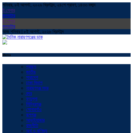
শনিবার, ৮ই আগস্ট, ২০২৬ খ্রিস্টাব্দ, ২৪শে শ্রাবণ, ১৪৩৩ বঙ্গাব্দ
ই পেপার
কনভাটার
ই পেপার
কনভাটার
আজ শনিবার | ৮ই আগস্ট, ২০২৬ খ্রিস্টাব্দ
Menu
প্রচ্ছদ
জাতীয়
সারাদেশ
ঢাকা বিভাগ
নারায়ণগঞ্জ সদর
বন্দর
ফতুল্লা
সিদ্ধিরগঞ্জ
সোনারগাঁও
রূপগঞ্জ
আড়াইহাজার
রাজনীতি
অর্থ ও বাণিজ্য