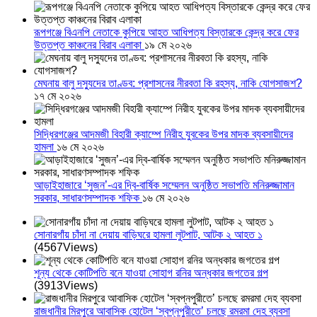
রূপগঞ্জে বিএনপি নেতাকে কুপিয়ে আহত আধিপত্য বিস্তারকে কেন্দ্র করে ফের
উত্তপ্ত কাঞ্চনের বিরাব এলাকা
১৯ মে ২০২৬
মেঘনায় বালু দস্যুদের তাণ্ডব: প্রশাসনের নীরবতা কি রহস্য, নাকি যোগসাজশ?
১৭ মে ২০২৬
সিদ্ধিরগঞ্জের আদমজী বিহারী ক্যাম্পে নিরীহ যুবকের উপর মাদক ব্যবসায়ীদের
হামলা
১৬ মে ২০২৬
আড়াইহাজারে ‘সুজন’-এর দ্বি-বার্ষিক সম্মেলন অনুষ্ঠিত সভাপতি মনিরুজ্জামান
সরকার, সাধারণসম্পাদক শফিক
১৬ মে ২০২৬
সোনারগাঁয় চাঁদা না দেয়ায় বাড়িঘরে হামলা লুটপাট, আটক ২ আহত ১
(4567Views)
শূন্য থেকে কোটিপতি বনে যাওয়া সোহাগ রনির অন্ধকার জগতের গল্প
(3913Views)
রাজধানীর মিরপুরে আবাসিক হোটেল ‘স্বপ্নপুরীতে’ চলছে রমরমা দেহ ব্যবসা