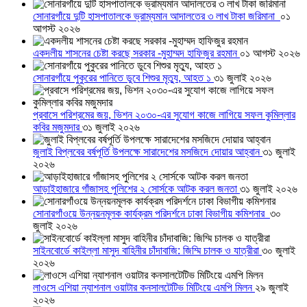
সোনারগাঁয়ে দুটি হাসপাতালকে ভ্রাম্যমান আদালতের ৩ লাখ টাকা জরিমানা
০১
আগস্ট ২০২৬
একদলীয় শাসনের চেষ্টা করছে সরকার -মুহাম্মদ হাফিজুর রহমান
০১ আগস্ট ২০২৬
সোনারগাঁয়ে পুকুরের পানিতে ডুবে শিশুর মৃত্যু, আহত ১
৩১ জুলাই ২০২৬
প্রবাসে পরিশ্রমের জয়, ভিশন ২০৩০-এর সুযোগ কাজে লাগিয়ে সফল কুমিল্লার
কবির মজুমদার
৩১ জুলাই ২০২৬
জুলাই বিপ্লবের বর্ষপূর্তি উপলক্ষে সারাদেশের মসজিদে দোয়ার আহ্বান
৩১ জুলাই
২০২৬
আড়াইহাজারে গাঁজাসহ পুলিশের ২ সোর্সকে আটক করল জনতা
৩১ জুলাই ২০২৬
সোনারগাঁওয়ে উন্নয়নমূলক কার্যক্রম পরিদর্শনে ঢাকা বিভাগীয় কমিশনার
৩০
জুলাই ২০২৬
সাইনবোর্ডে কাইল্লা মাসুদ বাহিনীর চাঁদাবাজি: জিম্মি চালক ও যাত্রীরা
৩০ জুলাই
২০২৬
লাওসে এশিয়া ন্যাশনাল ওয়াটার কনসালটেটিভ মিটিংয়ে এমপি মিলন
২৯ জুলাই
২০২৬