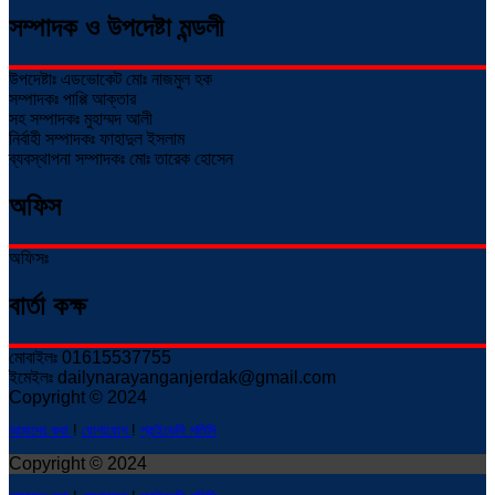
সম্পাদক ও উপদেষ্টা মন্ডলী
উপদেষ্টাঃ এডভোকেট মোঃ নাজমুল হক
সম্পাদকঃ পাপ্পি আক্তার
সহ সম্পাদকঃ মুহাম্মদ আলী
নির্বাহী সম্পাদকঃ ফাহাদুল ইসলাম
ব্যবস্থাপনা সম্পাদকঃ মোঃ তারেক হোসেন
অফিস
অফিসঃ
বার্তা কক্ষ
মোবাইলঃ 01615537755
ইমেইলঃ dailynarayanganjerdak@gmail.com
Copyright © 2024
আমাদের কথা
!
যোগাযোগ
!
প্রাইভেসি পলিসি
Copyright © 2024