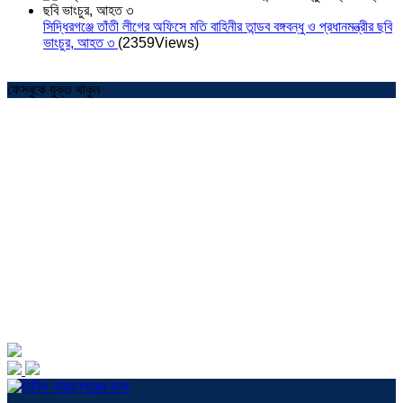
সিদ্ধিরগঞ্জে তাঁতী লীগের অফিসে মতি বাহিনীর তান্ডব বঙ্গবন্ধু ও প্রধানমন্ত্রীর ছবি
ভাংচুর, আহত ৩
(2359Views)
ফেসবুকে যুক্ত থাকুন