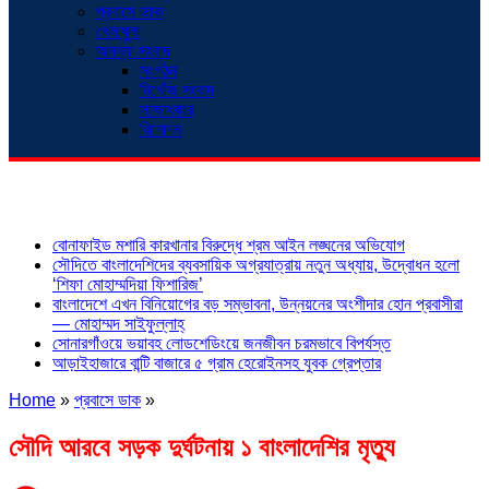
প্রবাসে ডাক
খেলাধুলা
অনন্যা সংবাদ
সংগঠন
নিখোঁজ সংবাদ
সাক্ষাৎকার
বিনোদন
শিরোনাম
বোনাফাইড মশারি কারখানার বিরুদ্ধে শ্রম আইন লঙ্ঘনের অভিযোগ
সৌদিতে বাংলাদেশিদের ব্যবসায়িক অগ্রযাত্রায় নতুন অধ্যায়, উদ্বোধন হলো
‘শিফা মোহাম্মদিয়া ফিশারিজ’
বাংলাদেশে এখন বিনিয়োগের বড় সম্ভাবনা, উন্নয়নের অংশীদার হোন প্রবাসীরা
— মোহাম্মদ সাইফুল্লাহ্
সোনারগাঁওয়ে ভয়াবহ লোডশেডিংয়ে জনজীবন চরমভাবে বিপর্যস্ত
আড়াইহাজারে বান্টি বাজারে ৫ গ্রাম হেরোইনসহ যুবক গ্রেপ্তার
Home
»
প্রবাসে ডাক
»
সৌদি আরবে সড়ক দুর্ঘটনায় ১ বাংলাদেশির মৃত্যু