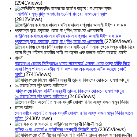
(2941Views)
এলপিজি’র মূল্যবৃদ্ধি জনগণের দুর্ভোগ বাড়বে : বাংলাদেশ ন্যাপ
(2912Views)
কাউন্সিলর কার্যালয়ে হামলার ঘটনায় মামলার প্রধান আসামী টাইগার ফারুক
প্রকাশ্যে ঘুরে বেড়াচ্ছে ধরছে না পুলিশ,আতংকে এলাকাবাসী
(2789Views)
নারায়ণগঞ্জ জেলার সিদ্ধিরগঞ্জ থানার সাইনবোর্ড এলাকা থেকে শুল্ক ফাঁকি দিয়ে
আসা বিপুল পরিমান ভারতীয় শাড়ি কাপড়সহ এক জনকে আটক করেছে কোস্ট
গার্ড*
(2741Views)
সিদ্ধিরগঞ্জে হিমেল বাহিনীর সন্ত্রাসী তান্ডব, বিকাশের দোকানে হামলা ভাংচুর
২০হাজার টাকা লুট থানায় অভিযোগ
(2466Views)
সোনারগাঁয়ে আলোচিত মাদক সম্রাট সোহাগ রনির আস্থাবাজন মামুন ডিবির জালে
আটক
(2430Views)
নাসিক ৩ নং ওয়ার্ডে ৫ কাউন্সিলর পদপ্রার্থী নির্বাচনী মাঠে
(2365Views)