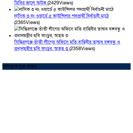
ডিবির জালে আটক
(2429Views)
নাসিক ৩ নং ওয়ার্ডে ৫ কাউন্সিলর পদপ্রার্থী নির্বাচনী মাঠে
(2365Views)
সিদ্ধিরগঞ্জে তাঁতী লীগের অফিসে মতি বাহিনীর তান্ডব বঙ্গবন্ধু ও
প্রধানমন্ত্রীর ছবি ভাংচুর, আহত ৩
(2358Views)
ফেসবুকে যুক্ত থাকুন