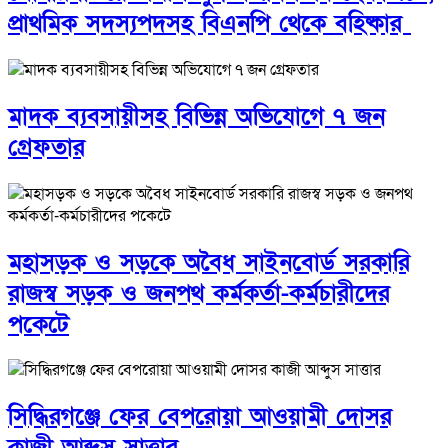
প্রাথমিক সদস্যপদসহ বিএনপি থেকে বহিষ্কার
মাদক ব্যবসায়ীসহ বিভিন্ন অভিযোগে ৭ জন
গ্রেফতার
মহাসড়ক ও সড়কে অবৈধ সাইনবোর্ড সরকারি
রাজস্ব সড়ক ও জনপথ কর্মকর্তা-কর্মচারীদের
পকেটে
সিদ্ধিরগঞ্জে ফের বেপরোয়া আওয়ামী দোসর
কাজী আব্দুস সাত্তার