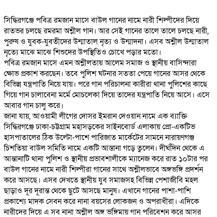
‎সিদ্ধিরগঞ্জে পবিত্র রমজান মাসে বাউল গানের নামে নারী শিল্পীদের দিয়ে
রাতভর চলছে রমরমা অশ্লীল গান। আর সেই গানের তালে তালে চলছে নারী,
পুরুষ ও যুবক-যুবতীদের উন্মাতাল নৃত্য ও উন্মাদনা। এসব অশ্লীল উন্মাতাল
নৃত্যে মাঝে মাঝে শিশুদের উপস্থিতিও চোখে পড়ার মতো।
‎পবিত্র রমজান মাসে এমন অশ্লীলতায় আলেম সমাজ ও স্থানীয় বাসিন্দারা
ক্ষোভ প্রকাশ করছেন। তবে পুলিশ ঘটনার সততা পেয়ে গানের আসর থেকে
বিভিন্ন যন্ত্রপাতি নিয়ে যায়। পরে গান পরিচালনা কারীরা থানা পুলিশের কাছে
গিয়ে গান চালাবেনা মর্মে মোচলেকা দিয়ে তাদের যন্ত্রপাতি নিয়ে আসে। এসে
আবার গান চালু করে।
‎জানা যায়, আওয়ামী লীগের দোসর ইমরান দেওয়ান নামে এক ব্যাক্তি
সিদ্ধিরগঞ্জে ঢাকা-চট্টগ্রাম মহাসড়কের সাইনবোর্ড এলাকায় প্রো-একটিভ
হাসপাতালের ঠিক উল্টো-পাশে পারিজাত মার্কেটের সামনে নারায়ণগঞ্জ
চিশতিয়া বাউল সমিতি নামে একটি আস্তানা গড়ে তুলেন। দীর্ঘদিন থেকে এ
আন্তানাটি থানা পুলিশ ও স্থানীয় প্রভাবশালীকে ম্যানেজ করে রাত ১০টার পর
বাউল গানের নামে নারী শিল্পীরা গানের সাথে অশ্লীলভাবে অঙ্গভঙ্গি প্রদর্শন
করে আসছে। এসব দেখতে স্থানীয় যুব সমাজসহ বিভিন্ন পেশাজীবি মহল
ছাড়াও দূর দূরান্ত থেকে ছুটে আসছে মানুষ। এখানে গানের পাশা-পাশি
প্রকাশ্যে মাদক সেবন করে নানা বয়সের লোকজন ও অপরাধীরা। এদিকে
নারীদের দিয়ে এ সব নানা অশ্লীল অঙ্গ ভঙ্গিমায় গান পরিবেশন করে আসর