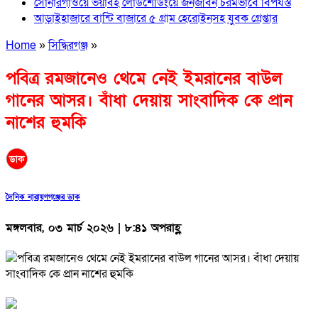
সোনারগাঁওয়ে ভয়াবহ লোডশেডিংয়ে জনজীবন চরমভাবে বিপর্যস্ত
আড়াইহাজারে বান্টি বাজারে ৫ গ্রাম হেরোইনসহ যুবক গ্রেপ্তার
Home
»
সিদ্ধিরগঞ্জ
»
‎পবিত্র রমজানেও থেমে নেই ইমরানের বাউল
গানের আসর। বাঁধা দেয়ায় সাংবাদিক কে প্রান
নাশের হুমকি
দৈনিক নারায়ণগঞ্জের ডাক
মঙ্গলবার, ০৩ মার্চ ২০২৬ | ৮:৪১ অপরাহ্ণ