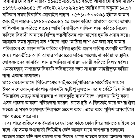
বিবাদীর মোবাইল নাম্বার- ০১৬১০-৬০৮৬৯১ হইতে আমার মোবাইল নাম্বার-
০১৭৬৬-০৯৯০৪১ তে এবং ইং ২৬/০২/২০২৬ তারিখ রাত্র অনুমান ১২.০৭
ঘটিকার সময় বিবাদীর মোবাইল নাম্বার- ০১৬১০-৬০৮৬৯১ হইতে আমার
মোবাইল নাম্বার-০১৭৬৬-০৯৯০৪১ তে ফোন করিয়া আমাকে অকথ্য ভাষায়
গালি-গালাজ করিতে থাকে। আমি বিবাদীকে গালি-গালাজ করিতে নিষেধ
করিলে বিবাদী আমাকে বিভিন্ন ভয়ভীতিসহ প্রাণ নাশের হুমকি প্রদান করে।
আমাকে সময় সুযোগ মত পাইলে প্রাণে মারিয়া লাশ গুম করা সহ আমার
পরিবারের যে কোন ক্ষতি করিবে বলিয়া হুমকি প্রদান করিয়া ফোনটি কাটিয়া
দেয়। পরবর্তীতে আমি আমার পরিবারের সহিত আলোচনা করিয়া ও স্থানীয়
লোকজনদের জানাইয়া থানায় আসিয়া সাধারণ ডায়রী করিতে বিলম্ব হইল।
এমতাবস্থায়, উপরোক্ত বিষয়টি ভবিষ্যতের জন্য সাধারন ডাইরীভূক্ত করিয়া
রাখা একান্ত প্রয়োজন।
‎মাহে রমজান মাসে সিদ্ধিরগঞ্জের সাইনবোর্ড,পারিজাত মার্কেটের সামনে
ইমরান দেওয়ান,সানারপাড় বাসসট্যান্ড,টিপু সুলতান এর মার্কেটে ডিম মিজান
শিমরাইল মোড়ে ঝর্না সরকার ও জালকুড়ি বাসসট্যান্ড এলাকায় মিন্টু কানা
এসব গানের আস্তানা পরিচালনা করেন। রাতে চুরি ও ছিনতাই করে অপরাধীরা
সহজে এ সমস্ত আস্তানায় নিরাপদে প্রবেশ করে। এতে করে পুলিশ অপরাধিরে
আর ধরতে পারে না।
‎এ ব্যাপারে প্রতিবেদক ইমরান দেওয়ানের কাছে ফোন দিয়ে জানতে চাইলে সে
বলে এই সমস্ত কথাবার্তা ভিত্তিহীন কেউ আমার নামে অপপ্রচার চালাচ্ছে
রমজান মাসে যদি গান বাজনা করা নিষেধ থাকে তাহলে আরো অন্যান্য ক্লাবও