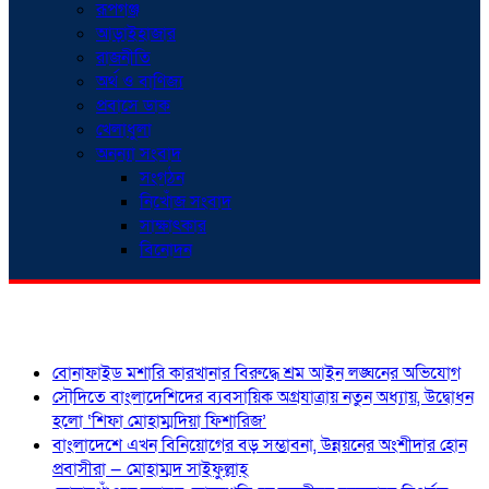
রূপগঞ্জ
আড়াইহাজার
রাজনীতি
অর্থ ও বাণিজ্য
প্রবাসে ডাক
খেলাধুলা
অনন্যা সংবাদ
সংগঠন
নিখোঁজ সংবাদ
সাক্ষাৎকার
বিনোদন
শিরোনাম
বোনাফাইড মশারি কারখানার বিরুদ্ধে শ্রম আইন লঙ্ঘনের অভিযোগ
সৌদিতে বাংলাদেশিদের ব্যবসায়িক অগ্রযাত্রায় নতুন অধ্যায়, উদ্বোধন
হলো ‘শিফা মোহাম্মদিয়া ফিশারিজ’
বাংলাদেশে এখন বিনিয়োগের বড় সম্ভাবনা, উন্নয়নের অংশীদার হোন
প্রবাসীরা — মোহাম্মদ সাইফুল্লাহ্