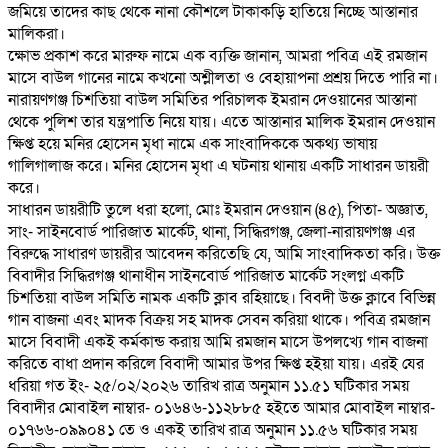
জমিয়ে তাদের কাছ থেকে নানা কৌশলে টাকাকড়ি হাতিয়ে নিচ্ছে আস্তানার
মালিকরা।
‎ক্ষোভ প্রকাশ করে মারুফ নামে এক ব্যক্তি জানান, আমরা পবিত্র এই রমজান
মাসে বাউল গানের নামে কখনো অশ্লীলতা ও বেহায়াপনা প্রশ্রয় দিতে পারি না।
‎নারায়ণগঞ্জ চিশতিয়া বাউল সমিতির পরিচালক ইমরান দেওয়ানের আস্তানা
থেকে পুলিশ তার যন্ত্রপাতি নিয়ে যায়। এতে আস্তানার মালিক ইমরান দেওয়ান
ক্ষিপ্ত হয়ে মনির হোসেন মৃধা নামে এক সাংবাদিককে অকথ্য ভাষায়
গালিগালাজ করে। মনির হোসেন মৃধা এ ঘটনায় থানায় একটি সাধারন ডায়রী
করে।
‎সাধারন ডায়রীটি তুলে ধরা হলো, মোঃ ইমরান দেওয়ান (৪৫), পিতা- অজ্ঞাত,
সাং- সাইনবোর্ড পারিজাত মার্কেট, থানা, সিদ্ধিরগঞ্জ, জেলা-নারায়ণগঞ্জ এর
বিরুদ্ধে সাধারণ ডায়রীর আবেদন করিতেছি যে, আমি সাংবাদিকতা করি। উক্ত
বিবাদীর সিদ্ধিরগঞ্জ থানাধীন সাইনবোর্ড পারিজাত মার্কেট সংলগ্ন একটি
চিশতিয়া বাউল সমিতি নামক একটি ক্লাব রহিয়াছে। বিবদী উক্ত ক্লাবে বিভিন্ন
গান বাজনা এবং মাদক বিক্রয় সহ মাদক সেবন করিয়া থাকে। পবিত্র রমজান
মাসে বিবাদী একই কর্মকান্ড করায় আমি রমজান মাসে উপলখ্যে গান বাজনা
করিতে বাধা প্রদান করিলে বিবাদী আমার উপর ক্ষিপ্ত হইয়া যায়। এরই যের
ধরিয়া গত ইং- ২৫/০২/২০২৬ তারিখ রাত্র অনুমান ১১.৫১ ঘটিকার সময়
বিবাদীর মোবাইল নাম্বার- ০১৬৪৬-১১২৮৮৫ হইতে আমার মোবাইল নাম্বার-
০১৭৬৬-০৯৯০৪১ তে ও একই তারিখ রাত্র অনুমান ১১.৫৬ ঘটিকার সময়