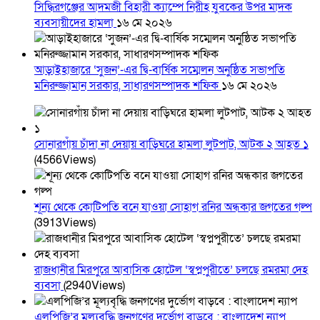
সিদ্ধিরগঞ্জের আদমজী বিহারী ক্যাম্পে নিরীহ যুবকের উপর মাদক
ব্যবসায়ীদের হামলা
১৬ মে ২০২৬
আড়াইহাজারে ‘সুজন’-এর দ্বি-বার্ষিক সম্মেলন অনুষ্ঠিত সভাপতি
মনিরুজ্জামান সরকার, সাধারণসম্পাদক শফিক
১৬ মে ২০২৬
সোনারগাঁয় চাঁদা না দেয়ায় বাড়িঘরে হামলা লুটপাট, আটক ২ আহত ১
(4566Views)
শূন্য থেকে কোটিপতি বনে যাওয়া সোহাগ রনির অন্ধকার জগতের গল্প
(3913Views)
রাজধানীর মিরপুরে আবাসিক হোটেল ‘স্বপ্নপুরীতে’ চলছে রমরমা দেহ
ব্যবসা
(2940Views)
এলপিজি’র মূল্যবৃদ্ধি জনগণের দুর্ভোগ বাড়বে : বাংলাদেশ ন্যাপ