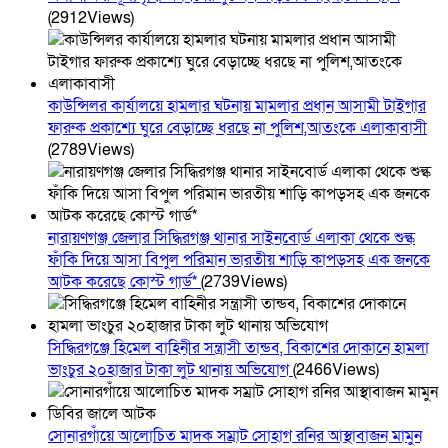
(2912Views)
কাউন্সিলর কার্যালয়ে হামলার ঘটনায় মামলার প্রধান আসামী টাইগার
ফারুক প্রকাশ্যে ঘুরে বেড়াচ্ছে ধরছে না পুলিশ,আতংকে এলাকাবাসী
(2789Views)
নারায়ণগঞ্জ জেলার সিদ্ধিরগঞ্জ থানার সাইনবোর্ড এলাকা থেকে শুল্ক
ফাঁকি দিয়ে আসা বিপুল পরিমান ভারতীয় শাড়ি কাপড়সহ এক জনকে
আটক করেছে কোস্ট গার্ড*
(2739Views)
সিদ্ধিরগঞ্জে হিমেল বাহিনীর সন্ত্রাসী তান্ডব, বিকাশের দোকানে হামলা
ভাংচুর ২০হাজার টাকা লুট থানায় অভিযোগ
(2466Views)
সোনারগাঁয়ে আলোচিত মাদক সম্রাট সোহাগ রনির আস্থাবাজন মামুন