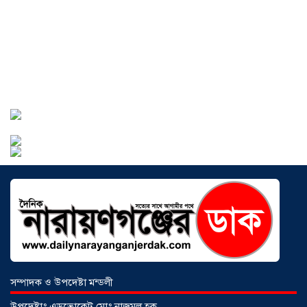
সোনারগাঁওয়ে ভয়াবহ লোডশেডিংয়ে
জনজীবন চরমভাবে বিপর্যস্ত
০৩ আগস্ট
২০২৬
আড়াইহাজারে বান্টি বাজারে ৫ গ্রাম
হেরোইনসহ যুবক গ্রেপ্তার
০৩ আগস্ট ২০২৬
সম্পাদক ও উপদেষ্টা মন্ডলী
উপদেষ্টাঃ এডভোকেট মোঃ নাজমুল হক