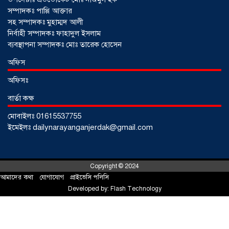
সম্পাদকঃ পাপ্পি আক্তার
সহ সম্পাদকঃ মুহাম্মদ আলী
নির্বাহী সম্পাদকঃ ফাহাদুল ইসলাম
ব্যবস্থাপনা সম্পাদকঃ মোঃ তারেক হোসেন
আড়াইহাজারে জেলেদের জালে উঠে এলো
অফিস
শর্টগান
০৩ আগস্ট ২০২৬
অফিসঃ
বার্তা কক্ষ
মোবাইলঃ 01615537755
ইমেইলঃ dailynarayanganjerdak@gmail.com
Copyright © 2024
আমাদের কথা
!
যোগাযোগ
!
প্রাইভেসি পলিসি
Developed by:
Flash Technology