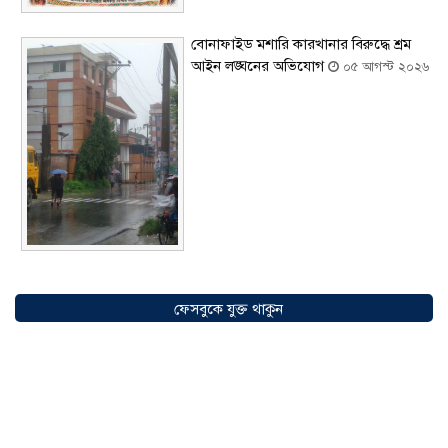
বোনাফাইড মশারি কারখানার বিরুদ্ধে শ্রম
আইন লঙ্ঘনের অভিযোগ
০৫ আগস্ট ২০২৬
সৌদিতে বাংলাদেশিদের ব্যবসায়িক
অগ্রযাত্রায় নতুন অধ্যায়, উদ্বোধন হলো ‘শিফা
ফেসবুকে যুক্ত থাকুন
মোহাম্মদিয়া ফিশারিজ’
০৫ আগস্ট ২০২৬
বাংলাদেশে এখন বিনিয়োগের বড় সম্ভাবনা,
উন্নয়নের অংশীদার হোন প্রবাসীরা —
মোহাম্মদ সাইফুল্লাহ্
০৫ আগস্ট ২০২৬