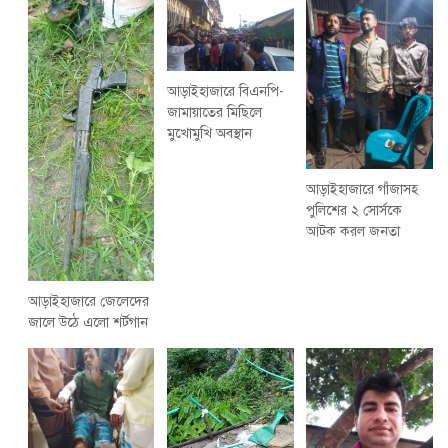
আড়াইহাজারে বিএনপি-
জামায়াতের মিছিলে
মুখোমুখি অবস্থান
আড়াইহাজারে গাঁজাসহ
পুলিশের ২ সোর্সকে
আটক করল জনতা
আড়াইহাজারে জেলেদের
জালে উঠে এলো শর্টগান