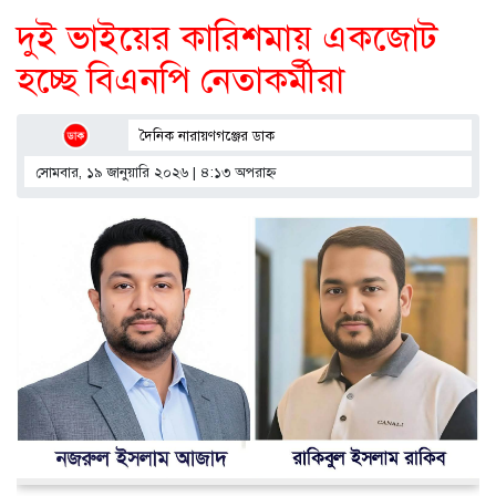
দুই ভাইয়ের কারিশমায় একজোট
হচ্ছে বিএনপি নেতাকর্মীরা
দৈনিক নারায়ণগঞ্জের ডাক
সোমবার, ১৯ জানুয়ারি ২০২৬ | ৪:১৩ অপরাহ্ণ