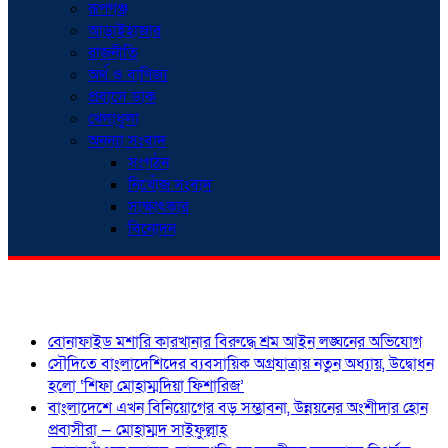
রূপগঞ্জ
আড়াইহাজার
রাজনীতি
অর্থ ও বাণিজ্য
প্রবাসে ডাক
খেলাধুলা
অনন্যা সংবাদ
সংগঠন
নিখোঁজ সংবাদ
সাক্ষাৎকার
বিনোদন
শিরোনাম
বোনাফাইড মশারি কারখানার বিরুদ্ধে শ্রম আইন লঙ্ঘনের অভিযোগ
সৌদিতে বাংলাদেশিদের ব্যবসায়িক অগ্রযাত্রায় নতুন অধ্যায়, উদ্বোধন
হলো ‘শিফা মোহাম্মদিয়া ফিশারিজ’
বাংলাদেশে এখন বিনিয়োগের বড় সম্ভাবনা, উন্নয়নের অংশীদার হোন
প্রবাসীরা — মোহাম্মদ সাইফুল্লাহ্