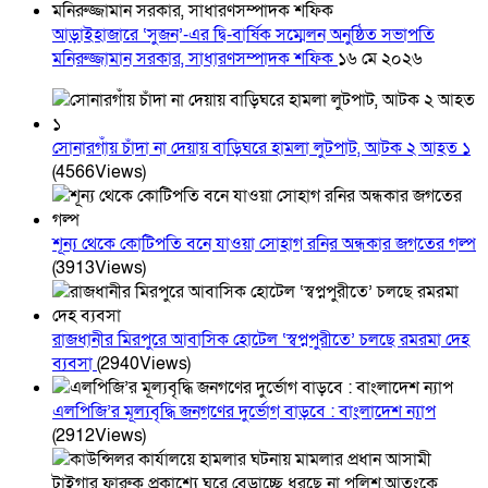
আড়াইহাজারে ‘সুজন’-এর দ্বি-বার্ষিক সম্মেলন অনুষ্ঠিত সভাপতি
মনিরুজ্জামান সরকার, সাধারণসম্পাদক শফিক
১৬ মে ২০২৬
সোনারগাঁয় চাঁদা না দেয়ায় বাড়িঘরে হামলা লুটপাট, আটক ২ আহত ১
(4566Views)
শূন্য থেকে কোটিপতি বনে যাওয়া সোহাগ রনির অন্ধকার জগতের গল্প
(3913Views)
রাজধানীর মিরপুরে আবাসিক হোটেল ‘স্বপ্নপুরীতে’ চলছে রমরমা দেহ
ব্যবসা
(2940Views)
এলপিজি’র মূল্যবৃদ্ধি জনগণের দুর্ভোগ বাড়বে : বাংলাদেশ ন্যাপ
(2912Views)