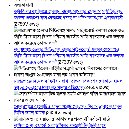
কাউন্সিলর কার্যালয়ে হামলার ঘটনায় মামলার প্রধান আসামী টাইগার
ফারুক প্রকাশ্যে ঘুরে বেড়াচ্ছে ধরছে না পুলিশ,আতংকে এলাকাবাসী
(2789Views)
নারায়ণগঞ্জ জেলার সিদ্ধিরগঞ্জ থানার সাইনবোর্ড এলাকা থেকে শুল্ক
ফাঁকি দিয়ে আসা বিপুল পরিমান ভারতীয় শাড়ি কাপড়সহ এক জনকে
আটক করেছে কোস্ট গার্ড*
(2739Views)
সিদ্ধিরগঞ্জে হিমেল বাহিনীর সন্ত্রাসী তান্ডব, বিকাশের দোকানে হামলা
ভাংচুর ২০হাজার টাকা লুট থানায় অভিযোগ
(2465Views)
সোনারগাঁয়ে আলোচিত মাদক সম্রাট সোহাগ রনির আস্থাবাজন মামুন
ডিবির জালে আটক
(2429Views)
নাসিক ৩ নং ওয়ার্ডে ৫ কাউন্সিলর পদপ্রার্থী নির্বাচনী মাঠে