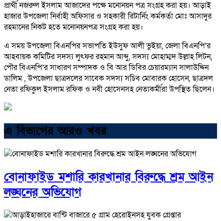
প্রার্থী নজরুল ইসলাম আজাদের পক্ষে মনোনয়ন পত্র সংগ্রহ করা হয়। আড়াই
হাজার উপজেলা নির্বাহী অফিসার ও সহকারী রিটার্নিং কর্মকর্তা মোঃ আসাদুর
রহমানের নিকট হতে মনোনয়নপত্র সংগ্রহ করা হয়।
এ সময় উপজেলা বিএনপির সভাপতি ইউসুফ আলী ভুইয়া, জেলা বিএনপি’র
আহবায়ক কমিটির সদস্য লুৎফর রহমান আব্দু, সদস্য মােহাম্মদ উল্লাহ লিটন,
পৌর বিএনপি’র সাধারণ সম্পাদক ও বি আর ডিবির চেয়ারম্যান সালাউদ্দিন
ডালিম , উপজেলা ছাত্রদলের সাবেক সদস্য সচিব মোবারক হোসেন, ছাত্রদল
নেতা রফিকুল ইসলাম রফিক ও নবী হোসেনসহ নেতাকর্মীরা উপস্থিত ছিলেন।
এ বিভাগের আরও খবর
বোনাফাইড মশারি কারখানার বিরুদ্ধে শ্রম আইন
লঙ্ঘনের অভিযোগ