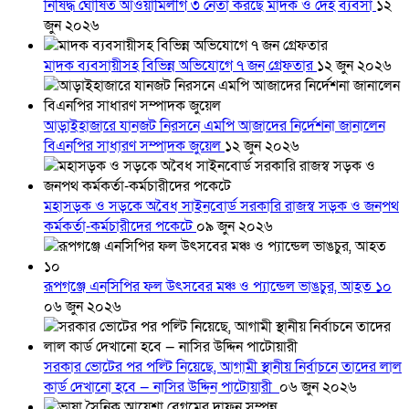
নিষিদ্ধ ঘোষিত আওয়ামিলীগ ৩ নেতা করছে মাদক ও দেহ ব্যবসা
১২
জুন ২০২৬
মাদক ব্যবসায়ীসহ বিভিন্ন অভিযোগে ৭ জন গ্রেফতার
১২ জুন ২০২৬
আড়াইহাজারে যানজট নিরসনে এমপি আজাদের নির্দেশনা জানালেন
বিএনপির সাধারণ সম্পাদক জুয়েল
১২ জুন ২০২৬
মহাসড়ক ও সড়কে অবৈধ সাইনবোর্ড সরকারি রাজস্ব সড়ক ও জনপথ
কর্মকর্তা-কর্মচারীদের পকেটে
০৯ জুন ২০২৬
রূপগঞ্জে এনসিপির ফল উৎসবের মঞ্চ ও প্যান্ডেল ভাঙচুর, আহত ১০
০৬ জুন ২০২৬
সরকার ভোটের পর পল্টি নিয়েছে, আগামী স্থানীয় নির্বাচনে তাদের লাল
কার্ড দেখানো হবে — নাসির উদ্দিন পাটোয়ারী
০৬ জুন ২০২৬