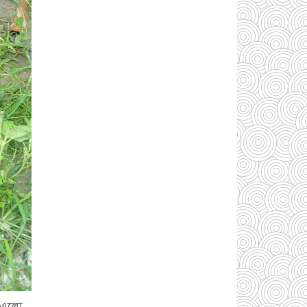
উন্নয়ন প্রকল্প: ঠিকাদারের
গাফিলতি নাকি তদারকির
অভাব
০২ আগস্ট
২০২৬
নারায়ণগঞ্জে জাতীয় যুব
শক্তির নতুন কমিটি, নেতৃত্বে
বাঁধন-ইমন
০২ আগস্ট
২০২৬
আড়াইহাজারে বিএনপি-
জামায়াতের মিছিলে
মুখোমুখি অবস্থান
০১
আগস্ট ২০২৬
সোনারগাঁয়ে দুটি
হাসপাতালকে ভ্রাম্যমান
আদালতের ৩ লাখ টাকা
জরিমানা
০১ আগস্ট
২০২৬
ে এলো