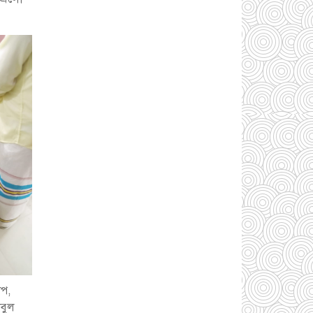
একদলীয় শাসনের চেষ্টা
করছে সরকার -মুহাম্মদ
হাফিজুর রহমান
০১
আগস্ট ২০২৬
সোনারগাঁয়ে পুকুরের
পানিতে ডুবে শিশুর মৃত্যু,
আহত ১
৩১ জুলাই
২০২৬
প্রবাসে পরিশ্রমের জয়,
ভিশন ২০৩০-এর সুযোগ
কাজে লাগিয়ে সফল
কুমিল্লার কবির মজুমদার
৩১ জুলাই ২০২৬
জুলাই বিপ্লবের বর্ষপূর্তি
উপলক্ষে সারাদেশের
মসজিদে দোয়ার আহ্বান
োপ,
৩১ জুলাই ২০২৬
াবুল