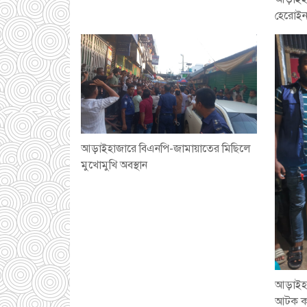
হেরোইনস
আড়াইহাজারে বিএনপি-জামায়াতের মিছিলে
মুখোমুখি অবস্থান
আড়াইহা
আটক ক