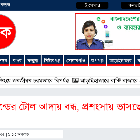
্গাব্দ
ই পেপার
কনভা
 সদর
বন্দর
ফতুল্লা
সিদ্ধিরগঞ্জ
সোনারগাঁও
রূপগঞ্জ
আড়াইহাজার
র
রমভাবে বিপর্যস্ত
আড়াইহাজারে বান্টি বাজারে ৫ গ্রাম হেরোইনস
ন্ডের টোল আদায় বন্ধ, প্রশংসায় ভাসছ
০২৫ | ৯:১৩ অপরাহ্ণ