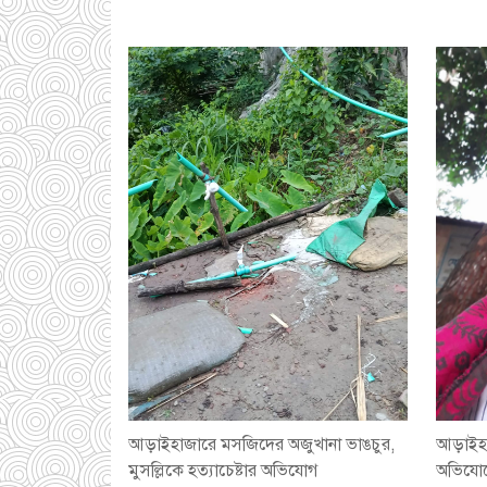
আড়াইহাজারে মস‌জি‌দের অজুখানা ভাঙচুর,
আড়াইহাজা
মুসল্লিকে হত্যাচেষ্টার অভিযোগ
অভিযোগে 