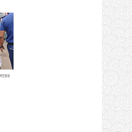
আড়াইহাজারে গাঁজাসহ
পুলিশের ২ সোর্সকে আটক
করল জনতা
৩১ জুলাই
২০২৬
সোনারগাঁওয়ে উন্নয়নমূলক
কার্যক্রম পরিদর্শনে ঢাকা
বিভাগীয় কমিশনার
৩০
জুলাই ২০২৬
ালতের
সাইনবোর্ডে কাইল্লা মাসুদ
বাহিনীর চাঁদাবাজি: জিম্মি
চালক ও যাত্রীরা
৩০
জুলাই ২০২৬
লাওসে এশিয়া ন্যাশনাল
ওয়াটার কনসালটেটিভ
মিটিংয়ে এমপি মিলন
২৯
জুলাই ২০২৬