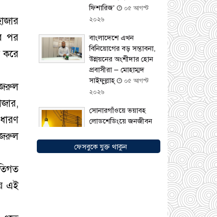
ফিশারিজ’
০৫ আগস্ট
হাজার
২০২৬
ের পর
বাংলাদেশে এখন
বিনিয়োগের বড় সম্ভাবনা,
ষ করে
উন্নয়নের অংশীদার হোন
প্রবাসীরা — মোহাম্মদ
সাইফুল্লাহ্
০৫ আগস্ট
নজরুল
২০২৬
াজার,
সোনারগাঁওয়ে ভয়াবহ
াধারণ
লোডশেডিংয়ে জনজীবন
চরমভাবে বিপর্যস্ত
০৩
নজরুল
আগস্ট ২০২৬
ফেসবুকে যুক্ত থাকুন
আড়াইহাজারে বান্টি
ীতিগত
বাজারে ৫ গ্রাম
হেরোইনসহ যুবক গ্রেপ্তার
ায় এই
০৩ আগস্ট ২০২৬