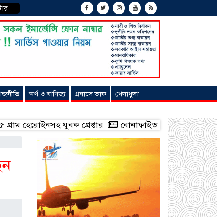
টার
াজনীতি
অর্থ ও বাণিজ্য
প্রবাসে ডাক
খেলাধুলা
হ যুবক গ্রেপ্তার
বোনাফাইড মশারি কারখানার বিরুদ্ধে শ্রম
েন