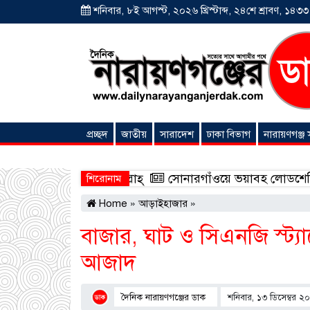
শনিবার, ৮ই আগস্ট, ২০২৬ খ্রিস্টাব্দ, ২৪শে শ্রাবণ, ১৪৩৩ বঙ
প্রচ্ছদ
জাতীয়
সারাদেশ
ঢাকা বিভাগ
নারায়ণগঞ্জ
অনন্যা সংবাদ
্মদ সাইফুল্লাহ্
সোনারগাঁওয়ে ভয়াবহ লোডশেডিংয়ে জনজীবন চ
শিরোনাম
Home
»
আড়াইহাজার
»
বাজার, ঘাট ও সিএনজি স্ট্যা
আজাদ
দৈনিক নারায়ণগঞ্জের ডাক
শনিবার, ১৩ ডিসেম্বর ২