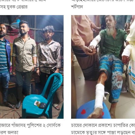
হ যুবক গ্রেপ্তার
শর্টগান
জারে গাঁজাসহ পুলিশের ২ সোর্সকে
চায়ের দোকানে প্রকাশ্যে চাপাতির ক
রল জনতা
ঢামেকে মৃত্যুর সঙ্গে পাঞ্জা লড়ছেন ব