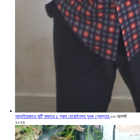
আড়াইহাজারে বান্টি বাজারে ৫ গ্রাম হেরোইনসহ যুবক গ্রেপ্তার
০৩ আগস্ট
২০২৬