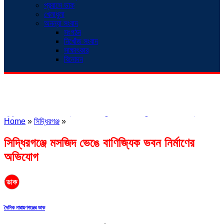
প্রবাসে ডাক
খেলাধুলা
অনন্যা সংবাদ
সংগঠন
নিখোঁজ সংবাদ
সাক্ষাৎকার
বিনোদন
শিরোনাম
বনা, উন্নয়নের অংশীদার হোন প্রবাসীরা — মোহাম্মদ সাইফুল্লাহ্
সোনারগাঁওয়ে ভয়াবহ ল
Home
»
সিদ্ধিরগঞ্জ
»
নসহ যুবক গ্রেপ্তার
সিদ্ধিরগঞ্জে মসজিদ ভেঙে বাণিজ্যিক ভবন নির্মাণের
অভিযোগ
দৈনিক নারায়ণগঞ্জের ডাক