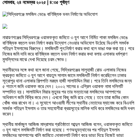
সোমবার, ২৪ নভেম্বর ২০২৫ | ৪:৩৫ পূর্বাহ্ণ
নারায়ণগঞ্জের সিদ্ধিরগঞ্জে ওয়াকফকৃত জমিতে ৩ যুগ আগে নির্মিত পাকা মসজিদ ভেঙে
বাণিজ্যিক বহুতল ভবন নির্মাণ করার উদ্যোগ নেওয়ার অভিযোগ উঠেছে বিএনপি সমর্থক
শহিদুল ইসলামের বিরুদ্ধে। মসজিদটি পুন:নির্মাণ করার কথা বলে ভাঙা শুরু করা হয়। পরে
নিজের জমি দাবি করে বাণিজ্যিক বহুতল ভবন নির্মাণ করার কথা বলায় এলাকার ধর্মপ্রাণ
মুসল্লিদের মাঝে দেখা দিয়েছে চরম ক্ষোভ।
স্থানীয়দের সঙ্গে কথা বলে জানা গেছে, সিদ্ধিরগঞ্জের সালুহাজী রোড এলাকায় নিজের
ক্রয়কৃত জমিতে ৩ যুগ আগে বায়তুস সালাম জামে মসজিদটি নির্মাণ করেছিলেন ঢাকার
সূত্রাপুর থানা এলাকার শিল্পপতি মরহুম হাজী সালাউদ্দিন মিয়া। পরে তিনি মসজিদের জন্য
৫ শতাংশ জমি ওয়াকফ করে দেন। ২০০২ সালের ৪ এপ্রিল ওয়াকফ নামা দলিলটি
সম্পাদিত হয়। সালাউদ্দিন মিয়ার মৃত্যুর পর তার সন্তানেরা মসজিদের আশপাশের
অধিকাংশ জমি বিক্রি করে দেন। এখনো কিছু জমি রয়ে গেছে। তবে তারা জমির কোন
খোঁজ খবর রাখেন না। এ সুযোগে আওয়ামী লীগের স্থানীয় নেতাদের ম্যানেজ করে বিএনপি
সমর্থক শহিদুল ইসলাম ও তার সহযোগীরা ক্রয়সূত্রে মালিক দাবি করে মসজিদের জমি দখল
করেন।
স্থানীয় মার্কাজুল আজিজ মাদ্রাসার প্রতিষ্ঠাতা আব্দুল আজিজ বলেন, ওয়াকফকৃত জমিতে
৩ যুগ আগে মসজিদটি নির্মাণ করা হয়েছে। গণঅভ্যুত্থানের পর শহিদুল ইসলাম
মসজিদের আশপাশের খালি জামিতে দোকানপাট নির্মাণ করে ভাড়া দিয়ে নিজেই ভাড়া