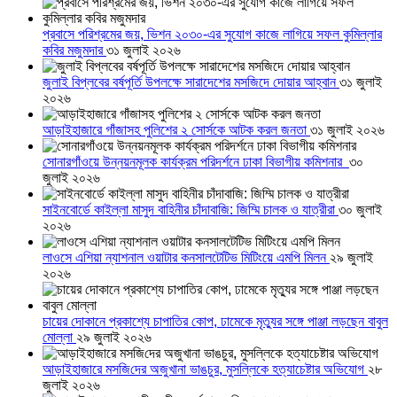
প্রবাসে পরিশ্রমের জয়, ভিশন ২০৩০-এর সুযোগ কাজে লাগিয়ে সফল কুমিল্লার
কবির মজুমদার
৩১ জুলাই ২০২৬
জুলাই বিপ্লবের বর্ষপূর্তি উপলক্ষে সারাদেশের মসজিদে দোয়ার আহ্বান
৩১ জুলাই
২০২৬
আড়াইহাজারে গাঁজাসহ পুলিশের ২ সোর্সকে আটক করল জনতা
৩১ জুলাই ২০২৬
সোনারগাঁওয়ে উন্নয়নমূলক কার্যক্রম পরিদর্শনে ঢাকা বিভাগীয় কমিশনার
৩০
জুলাই ২০২৬
সাইনবোর্ডে কাইল্লা মাসুদ বাহিনীর চাঁদাবাজি: জিম্মি চালক ও যাত্রীরা
৩০ জুলাই
২০২৬
লাওসে এশিয়া ন্যাশনাল ওয়াটার কনসালটেটিভ মিটিংয়ে এমপি মিলন
২৯ জুলাই
২০২৬
চায়ের দোকানে প্রকাশ্যে চাপাতির কোপ, ঢামেকে মৃত্যুর সঙ্গে পাঞ্জা লড়ছেন বাবুল
মোল্লা
২৯ জুলাই ২০২৬
আড়াইহাজারে মস‌জি‌দের অজুখানা ভাঙচুর, মুসল্লিকে হত্যাচেষ্টার অভিযোগ
২৮
জুলাই ২০২৬