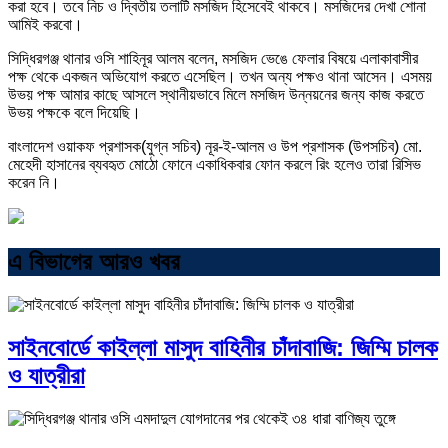
করা হবে। তবে নিচ ও দ্বিতীয় তলাটি মসজিদ হিসেবেই থাকবে। মসজিদের দেখা শোনা
আমিই করবো।
সিদ্ধিরগঞ্জ থানার ওসি শাহিনূর আলম বলেন, মসজিদ ভেঙে ফেলার বিষয়ে এলাকাবাসীর
পক্ষ থেকে একজন অভিযোগ করতে এসেছিল। তখন অন্য পক্ষও থানা আসেন। এসময়
উভয় পক্ষ আমার কাছে আসলে স্থানীয়ভাবে মিলে মসজিদ উন্নয়নের জন্য কাজ করতে
উভয় পক্ষকে বলে দিয়েছি।
বাংলাদেশ ওয়াকফ প্রশাসক(যুগ্ন সচিব) নূর-ই-আলম ও উপ প্রশাসক (উপসচিব) মো.
মেহেদী হাসানের ব্যবহৃত মোঠো ফোনে একাধিকবার ফোন করলে রিং হলেও তারা রিসিভ
করেন নি।
এ বিভাগের আরও খবর
সাইনবোর্ডে কাইল্লা মাসুদ বাহিনীর চাঁদাবাজি: জিম্মি চালক
ও যাত্রীরা