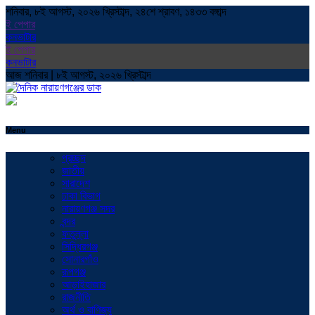
শনিবার, ৮ই আগস্ট, ২০২৬ খ্রিস্টাব্দ, ২৪শে শ্রাবণ, ১৪৩৩ বঙ্গাব্দ
ই পেপার
কনভাটার
ই পেপার
কনভাটার
আজ শনিবার | ৮ই আগস্ট, ২০২৬ খ্রিস্টাব্দ
Menu
প্রচ্ছদ
জাতীয়
সারাদেশ
ঢাকা বিভাগ
নারায়ণগঞ্জ সদর
বন্দর
ফতুল্লা
সিদ্ধিরগঞ্জ
সোনারগাঁও
রূপগঞ্জ
আড়াইহাজার
রাজনীতি
অর্থ ও বাণিজ্য