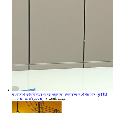
বাংলাদেশে এখন বিনিয়োগের বড় সম্ভাবনা, উন্নয়নের অংশীদার হোন প্রবাসীরা
— মোহাম্মদ সাইফুল্লাহ্
০৫ আগস্ট ২০২৬