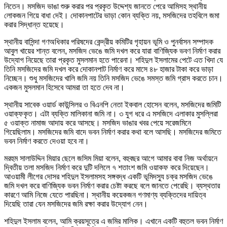
নিতেন। মসজিদ ভাঙা শুরু করার পর প্রকৃত উদ্দেশ্য জানতে পেরে আমিসহ স্থানীয়
লোকজন গিয়ে বাধা দেই। দোকানপাটের ভাড়া কোন ব্যক্তি নয়, মসজিদের তহবিলে জমা
করার সিদ্ধান্ত হয়েছে।
স্থানীয় বাসিন্দা গণঅধিকার পরিষদের কেন্দ্রীয় কমিটির গৃহায়ন ভূমি ও পুনর্বাসন সম্পাদক
আবুল খায়ের শান্ত বলেন, মসজিদ ভেঙে জমি দখল করে যারা বাণিজ্যিক ভবণ নির্মাণ করার
উদ্যোগ নিয়েছে তারা প্রকৃত মুসলমান হতে পারেনা। শহিদুল ইসলামের পেটে এত খিদা যে
তিনি মসজিদের জমি দখল করে দোকানপাট নির্মাণ করে মাসে ৪৮ হাজার টাকা করে ভাড়া
নিচ্ছেন। শুধু মসজিদের খালি জমি নয় তিনি মসজিদ ভেঙে সমস্ত জমি গ্রাস করতে চান।
একজন মুসলমান হিসেবে আমরা তা হতে দেব না।
স্থানীয় সাবেক ওয়ার্ড কাউন্সিলর ও বিএনপি নেতা ইকবাল হোসেন বলেন, মসজিদের জমিটি
ওয়াক্ফকৃত। এটা ব্যক্তি মালিকানা জমি না। ৩ যুগ ধরে এ মসজিদে এলাকার মুসল্লিরা
৫ ওয়াক্ত নামাজ আদায় করে আসছে। মসজিদ ভাঙার খবর পেয়ে সরেজমিনে
গিয়েছিলাম। মসজিদের জমি বাদে ভবন নির্মাণ করার কথা বলে আসছি। মসজিদের জমিতে
ভবন নির্মাণ করতে দেওয়া হবে না।
মরহুম সালাউদ্দিন মিয়ার ছেলে জসিম মিয়া বলেন, বহুবছর আগে আমার বাবা নিজ অর্থায়নে
দ্বিতীয় তলা মসজিদ নির্মাণ করে দুটি দলিলে ৭ শতাংশ জমি ওয়াকফ করে দিয়েছেন।
আওয়ামী লীগের দোসর শহিদুল ইসলামসহ সঙ্গবদ্ধ একটি ভূমিদস্যু চক্র মসজিদ ভেঙে
জমি দখল করে বাণিজ্যিক ভবন নির্মাণ করার চেষ্টা করছে বলে জানতে পেরেছি। ব্যস্থতার
কারণে আমি নিজে যেতে পারছিনা। স্থানীয় কয়েকজন গণমাণ্য ব্যক্তিদের দায়িত্ব
দিয়েছি তারা যেন মসজিদের জমি রক্ষা করার উদ্যোগ নেন।
শহিদুল ইসলাম বলেন, আমি ক্রয়সূত্রে এ জমির মালিক। এখানে একটি বহুতল ভবন নির্মাণ