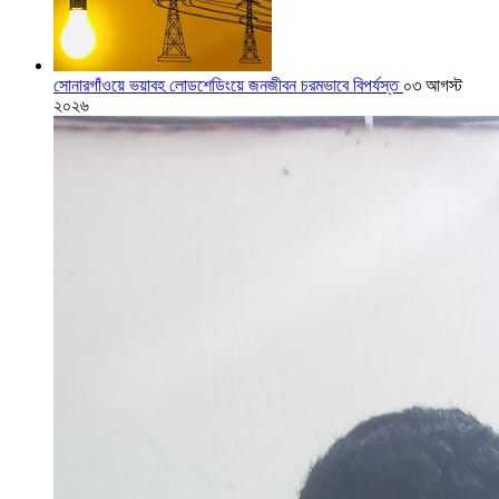
সোনারগাঁওয়ে ভয়াবহ লোডশেডিংয়ে জনজীবন চরমভাবে বিপর্যস্ত
০৩ আগস্ট
২০২৬