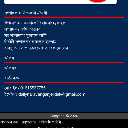
সম্পাদক ও উপদেষ্টা মন্ডলী
উপদেষ্টাঃ এডভোকেট মোঃ নাজমুল হক
সম্পাদকঃ পাপ্পি আক্তার
সহ সম্পাদকঃ মুহাম্মদ আলী
নির্বাহী সম্পাদকঃ ফাহাদুল ইসলাম
ব্যবস্থাপনা সম্পাদকঃ মোঃ তারেক হোসেন
আড়াইহাজারে জেলেদের জালে উঠে এলো
অফিস
শর্টগান
০৩ আগস্ট ২০২৬
অফিসঃ
বার্তা কক্ষ
মোবাইলঃ 01615537755
ইমেইলঃ dailynarayanganjerdak@gmail.com
Copyright © 2024
আমাদের কথা
!
যোগাযোগ
!
প্রাইভেসি পলিসি