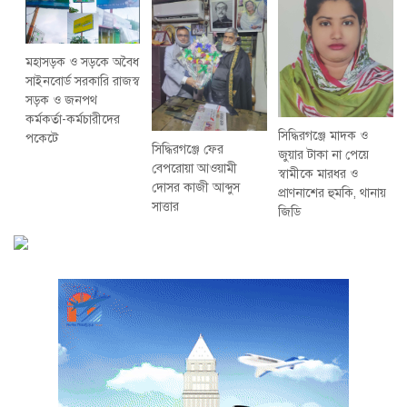
মহাসড়ক ও সড়কে অবৈধ
সাইনবোর্ড সরকারি রাজস্ব
সড়ক ও জনপথ
কর্মকর্তা-কর্মচারীদের
সিদ্ধিরগঞ্জে মাদক ও
পকেটে
সিদ্ধিরগঞ্জে ফের
জুয়ার টাকা না পেয়ে
বেপরোয়া আওয়ামী
স্বামীকে মারধর ও
দোসর কাজী আব্দুস
প্রাণনাশের হুমকি, থানায়
সাত্তার
জিডি