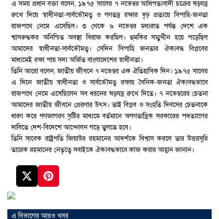
এ সময় প্রধান বক্তা বলেন, ১৯৭৫ সালের ৭ নভেম্বর আধিপত্যবাদী চক্রের ষড়যন্ত্র
রুখে দিয়ে স্বাধীনতা-সার্বভৌমত্ব ও গণতন্ত্র রক্ষার দৃঢ় প্রত্যয়ে সিপাহি-জনতা
রাজপথে নেমে এসেছিল। ৩ থেকে ৬ নভেম্বর মধ্যরাত পর্যন্ত দেশে এক
শ্বাসরুদ্ধকর অনিশ্চিত অবস্থা বিরাজ করছিল। হুমকির সম্মুখীন হয়ে পড়েছিল
আমাদের স্বাধীনতা-সার্বভৌমত্ব। সেদিন সিপাহি জনতার ঐক্যবদ্ধ বিপ্লবের
মাধ্যমেই রক্ষা পায় সদ্য অর্জিত বাংলাদেশের স্বাধীনতা।
তিনি আরো বলেন, জাতীয় জীবনে ৭ নভেম্বর এক ঐতিহাসিক দিন। ১৯৭৫ সালের
এ দিনে জাতীয় স্বাধীনতা ও সার্বভৌমত্ব রক্ষায় সৈনিক-জনতা ঐক্যবদ্ধভাবে
রাজপথে নেমে এসেছিলেন সব ধরনের ষড়যন্ত্র রুখে দিতে। ৭ নভেম্বরের চেতনা
আমাদের জাতীয় জীবনে প্রেরণার উৎস। তাই বিপ্লব ও সংহতি দিবসের চেতনাকে
ধারণ করে গণজাগরণ সৃষ্টির মাধ্যমে বর্তমানে অগণতান্ত্রিক সরকারের পদত্যাগের
দাবিতে দেশ-বিদেশে আন্দোলন গড়ে তুলতে হবে।
তিনি সাবেক রাষ্ট্রপতি জিয়াউর রহমানের আদর্শকে বিশ্বাস করলে তার উত্তরসূরি
তারেক রহমানের নেতৃত্বে সবাইকে ঐক্যবদ্ধভাবে কাজ করার আহ্বান জানান।
এ বিভাগের আরও খবর