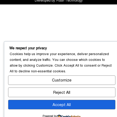
Developed by:
Flash Technology
সোনারগাঁয়ে ৬৮ পিস ইয়াবাসহ নারী মাদক
ব্যবসায়ী গ্রেফতার
০৩ আগস্ট ২০২৬
We respect your privacy
Cookies help us improve your experience, deliver personalized
content, and analyze traffic. You can choose which cookies to
সোনারগাঁয়ে পরিত্যক্ত উন্নয়ন প্রকল্প:
allow by clicking
Customize
. Click
Accept All
to consent or
Reject
ঠিকাদারের গাফিলতি নাকি তদারকির অভাব
All
to decline non-essential cookies.
০২ আগস্ট ২০২৬
Customize
Reject All
নারায়ণগঞ্জে জাতীয় যুব শক্তির নতুন কমিটি,
নেতৃত্বে বাঁধন-ইমন
০২ আগস্ট ২০২৬
Accept All
Powered by