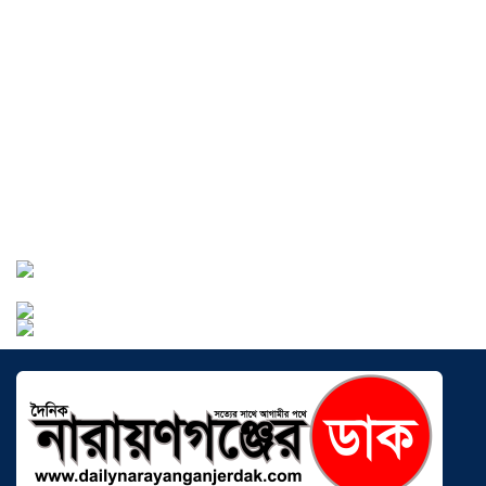
বাংলাদেশে এখন বিনিয়োগের বড় সম্ভাবনা,
উন্নয়নের অংশীদার হোন প্রবাসীরা —
মোহাম্মদ সাইফুল্লাহ্
০৫ আগস্ট ২০২৬
সোনারগাঁওয়ে ভয়াবহ লোডশেডিংয়ে
জনজীবন চরমভাবে বিপর্যস্ত
০৩ আগস্ট
২০২৬
আড়াইহাজারে বান্টি বাজারে ৫ গ্রাম
হেরোইনসহ যুবক গ্রেপ্তার
০৩ আগস্ট ২০২৬