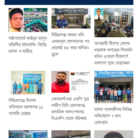
সিদ্ধিরগঞ্জ থানার ওসি
সাইনবোর্ডে কাইল্লা মাসুদ
এমদাদুল যোগদানের পর
আওয়ামী লীগের দোসর
বাহিনীর চাঁদাবাজি: জিম্মি
থেকেই ৩৪ ধারা বাণিজ্য
প্রতারক জগতের শিরমনি
চালক ও যাত্রীরা
তুঙ্গে
মনির এখনো বীরদর্পে
প্রকাশ্যে ঘুরে বেড়াচ্ছেন
সোনারগাঁওয়ে এমপি পুত্র
সিদ্ধিরগঞ্জে বিশেষ
সজীব ডিবি হেফাজতে,
অভিযানে মাদকসহ ১১
মাদক ব্যবসায়ীসহ বিভিন্ন
প্রাথমিক সদস্যপদসহ
আসামি গ্রেপ্তার
অভিযোগে ৭ জন
বিএনপি থেকে বহিষ্কার
গ্রেফতার