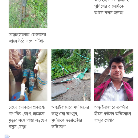
পুলিশের ২ সোর্সকে
আটক করল জনতা
আড়াইহাজারে জেলেদের
জালে উঠে এলো শর্টগান
চায়ের দোকানে প্রকাশ্যে
আড়াইহাজারে মস‌জি‌দের
আড়াইহাজারে প্রবাসীর
চাপাতির কোপ, ঢামেকে
অজুখানা ভাঙচুর,
স্ত্রীকে ধর্ষণের অভিযোগে
মৃত্যুর সঙ্গে পাঞ্জা লড়ছেন
মুসল্লিকে হত্যাচেষ্টার
ভাসুর গ্রেপ্তার
বাবুল মোল্লা
অভিযোগ