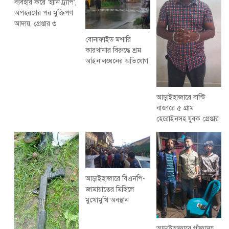
ব্যবহার করে ‘হানি ট্র্যাপ’,
অপহরণের পর মুক্তিপণ
আদায়, গ্রেপ্তার ৩
বোনাফাইড মশারি
কারখানার বিরুদ্ধে শ্রম
আইন লঙ্ঘনের অভিযোগ
আড়াইহাজারে বান্টি
বাজারে ৫ গ্রাম
হেরোইনসহ যুবক গ্রেপ্তার
আড়াইহাজারে বিএনপি-
জামায়াতের মিছিলে
মুখোমুখি অবস্থান
আড়াইহাজারে গাঁজাসহ