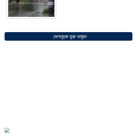
সৌদিতে বাংলাদেশিদের ব্যবসায়িক
অগ্রযাত্রায় নতুন অধ্যায়, উদ্বোধন হলো ‘শিফা
ফেসবুকে যুক্ত থাকুন
মোহাম্মদিয়া ফিশারিজ’
০৫ আগস্ট ২০২৬
বাংলাদেশে এখন বিনিয়োগের বড় সম্ভাবনা,
উন্নয়নের অংশীদার হোন প্রবাসীরা —
মোহাম্মদ সাইফুল্লাহ্
০৫ আগস্ট ২০২৬
সোনারগাঁওয়ে ভয়াবহ লোডশেডিংয়ে
জনজীবন চরমভাবে বিপর্যস্ত
০৩ আগস্ট
২০২৬