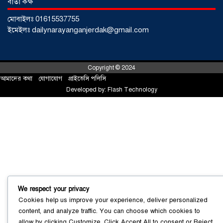
বার্তা কক্ষ
মোবাইলঃ 01615537755
ইমেইলঃ dailynarayanganjerdak@gmail.com
Copyright © 2024
আমাদের কথা
!
যোগাযোগ
!
প্রাইভেসি পলিসি
Developed by:
Flash Technology
সোনারগাঁয়ে ৬৮ পিস ইয়াবাসহ নারী মাদক
ব্যবসায়ী গ্রেফতার
০৩ আগস্ট ২০২৬
We respect your privacy
Cookies help us improve your experience, deliver personalized
সোনারগাঁয়ে পরিত্যক্ত উন্নয়ন প্রকল্প:
content, and analyze traffic. You can choose which cookies to
ঠিকাদারের গাফিলতি নাকি তদারকির অভাব
allow by clicking
Customize
. Click
Accept All
to consent or
Reject