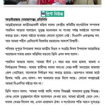
আড়াইহাজার (নারায়ণগঞ্জ) প্রতিনিধি
আড়াইহাজারে জাতীয়তাবাদী মহিলা দলের কেন্দ্রীয় কমিটির সাংগঠনিক সম্পাদক
পারভিন আক্তার বলেছেন, চূড়ান্ত মনোনয়ন না পাওয়া পর্যন্ত সবাইকে অপেক্ষা
করতে হবে। দলের বাইরে যাওয়ার কোনো সুযোগ নেই। বিএনপি একতাবদ্ধ দল,
আর আমরা শহীদ প্রেসিডেন্ট জিয়াউর রহমানের আদর্শে বিশ্বাসী।
শনিবার দুপুরে উপজেলা সদরে জাতীয় বিপ্লব ও সংহতি দিবস উপলক্ষে আয়োজিত
আলোচনা সভায় প্রধান অতিথির বক্তব্যে তিনি এসব কথা বলেন।
পারভিন আক্তার বলেন, ‘আমরা দীর্ঘ ১৭ বছর ধরে নানা হামলা, মামলা ও
নির্যাতনের শিকার। আমার স্বামীসহ দলের অসংখ্য নেতা-কর্মী অন্যায়ের মামলায়
জেল খেটেছেন, অনেককে নির্যাতন সহ্য করতে হয়েছে। তারপরও আমরা মাঠে
ছিলাম, আছি এবং থাকব। দল আমাদের রক্তে মিশে আছে। কোনো অবস্থাতেই
আমরা বিএনপির বাইরে যাব না।’
তিনি আরও বলেন, ‘আমরা সবাই জানি, দলের সিদ্ধান্তই আমাদের চূড়ান্ত সিদ্ধান্ত।
কেন্দ্র থেকে চূড়ান্তভা‌বে যাঁকে মনোনয়ন দেওয়া হবে, আমরা তাঁকেই মেনে নেব।
দলের ভেতর বিভেদ নয়, এখন প্রয়োজন ঐক্য ও সংগঠনের শক্তি আরও সুসংহত