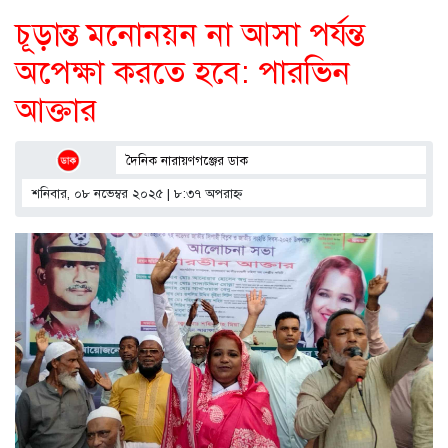
চূড়ান্ত মনোনয়ন না আসা পর্যন্ত
অপেক্ষা করতে হবে: পারভিন
আক্তার
দৈনিক নারায়ণগঞ্জের ডাক
শনিবার, ০৮ নভেম্বর ২০২৫ | ৮:৩৭ অপরাহ্ণ