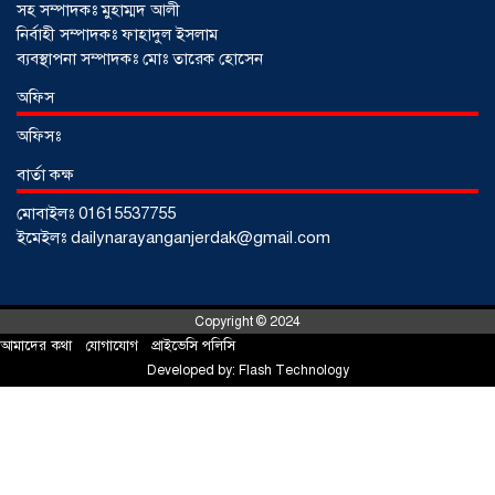
সহ সম্পাদকঃ মুহাম্মদ আলী
নির্বাহী সম্পাদকঃ ফাহাদুল ইসলাম
ব্যবস্থাপনা সম্পাদকঃ মোঃ তারেক হোসেন
আড়াইহাজারে জেলেদের জালে উঠে এলো
অফিস
শর্টগান
০৩ আগস্ট ২০২৬
অফিসঃ
বার্তা কক্ষ
মোবাইলঃ 01615537755
ইমেইলঃ dailynarayanganjerdak@gmail.com
Copyright © 2024
আমাদের কথা
!
যোগাযোগ
!
প্রাইভেসি পলিসি
Developed by:
Flash Technology