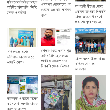
সাইনবোর্ডে কাইল্লা মাসুদ
এমদাদুল যোগদানের পর
আওয়ামী লীগের দোসর
বাহিনীর চাঁদাবাজি: জিম্মি
থেকেই ৩৪ ধারা বাণিজ্য
প্রতারক জগতের শিরমনি
চালক ও যাত্রীরা
তুঙ্গে
মনির এখনো বীরদর্পে
প্রকাশ্যে ঘুরে বেড়াচ্ছেন
সোনারগাঁওয়ে এমপি পুত্র
সিদ্ধিরগঞ্জে বিশেষ
সজীব ডিবি হেফাজতে,
অভিযানে মাদকসহ ১১
মাদক ব্যবসায়ীসহ বিভিন্ন
প্রাথমিক সদস্যপদসহ
আসামি গ্রেপ্তার
অভিযোগে ৭ জন
বিএনপি থেকে বহিষ্কার
গ্রেফতার
মহাসড়ক ও সড়কে অবৈধ
সাইনবোর্ড সরকারি রাজস্ব
সড়ক ও জনপথ