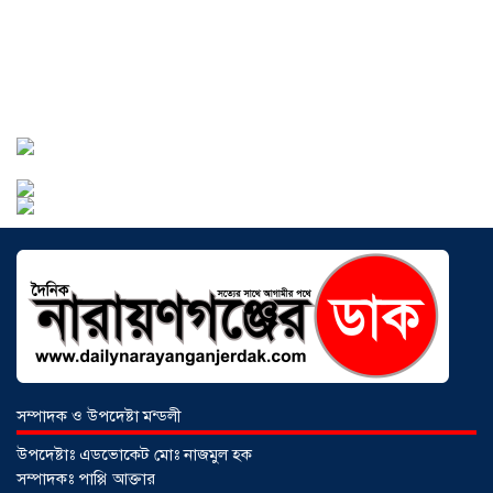
সোনারগাঁওয়ে ভয়াবহ লোডশেডিংয়ে
জনজীবন চরমভাবে বিপর্যস্ত
০৩ আগস্ট
২০২৬
আড়াইহাজারে বান্টি বাজারে ৫ গ্রাম
হেরোইনসহ যুবক গ্রেপ্তার
০৩ আগস্ট ২০২৬
সম্পাদক ও উপদেষ্টা মন্ডলী
উপদেষ্টাঃ এডভোকেট মোঃ নাজমুল হক
সম্পাদকঃ পাপ্পি আক্তার