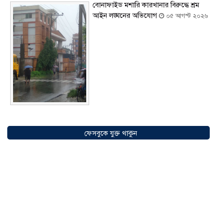
বোনাফাইড মশারি কারখানার বিরুদ্ধে শ্রম
আইন লঙ্ঘনের অভিযোগ
০৫ আগস্ট ২০২৬
সৌদিতে বাংলাদেশিদের ব্যবসায়িক
অগ্রযাত্রায় নতুন অধ্যায়, উদ্বোধন হলো ‘শিফা
ফেসবুকে যুক্ত থাকুন
মোহাম্মদিয়া ফিশারিজ’
০৫ আগস্ট ২০২৬
বাংলাদেশে এখন বিনিয়োগের বড় সম্ভাবনা,
উন্নয়নের অংশীদার হোন প্রবাসীরা —
মোহাম্মদ সাইফুল্লাহ্
০৫ আগস্ট ২০২৬