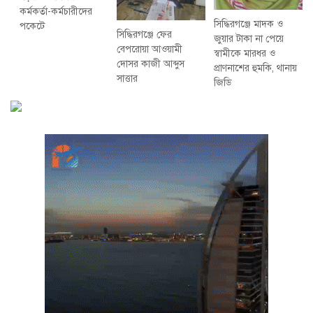
কর্মকর্তা-কর্মচারীদের
সিদ্ধিরগঞ্জে মাদক ও
পকেটে
সিদ্ধিরগঞ্জে ফের
জুয়ার টাকা না পেয়ে
বেপরোয়া আওয়ামী
স্বামীকে মারধর ও
দোসর কাজী আব্দুস
প্রাণনাশের হুমকি, থানায়
সাত্তার
জিডি