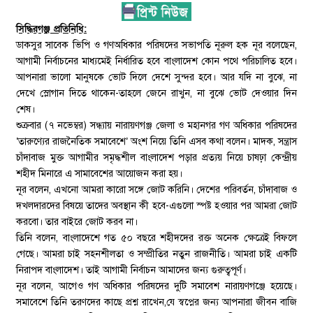
সিদ্ধিরগঞ্জ প্রতিনিধি:
ডাকসুর সাবেক ভিপি ও গণঅধিকার পরিষদের সভাপতি নূরুল হক নূর বলেছেন,
আগামী নির্বাচনের মাধ্যমেই নির্ধারিত হবে বাংলাদেশ কোন পথে পরিচালিত হবে।
আপনারা ভালো মানুষকে ভোট দিলে দেশে সুন্দর হবে। আর যদি না বুঝে, না
দেখে স্লোগান দিতে থাকেন-তাহলে জেনে রাখুন, না বুঝে ভোট দেওয়ার দিন
শেষ।
শুক্রবার (৭ নভেম্বর) সন্ধ্যায় নারায়ণগঞ্জ জেলা ও মহানগর গণ অধিকার পরিষদের
‘তারুণ্যের রাজনৈতিক সমাবেশে’ অংশ নিয়ে তিনি এসব কথা বলেন। মাদক, সন্ত্রাস
চাঁদাবাজ মুক্ত আগামীর সমৃদ্ধশীল বাংলাদেশ পড়ার প্রত্যয় নিয়ে চাষঢ়া কেন্দ্রীয়
শহীদ মিনারে এ সামাবেশের আয়োজন করা হয়।
নূর বলেন, এখনো আমরা কারো সঙ্গে জোট করিনি। দেশের পরিবর্তন, চাঁদাবাজ ও
দখলদারদের বিষয়ে তাদের অবস্থান কী হবে-এগুলো স্পষ্ট হওয়ার পর আমরা জোট
করবো। তার বাইরে জোট করব না।
তিনি বলেন, বাংলাদেশে গত ৫০ বছরে শহীদদের রক্ত অনেক ক্ষেত্রেই বিফলে
গেছে। আমরা চাই সহনশীলতা ও সম্প্রীতির নতুন রাজনীতি। আমরা চাই একটি
নিরাপদ বাংলাদেশ। তাই আগামী নির্বাচন আমাদের জন্য গুরুত্বপূর্ণ।
নূর বলেন, আগেও গণ অধিকার পরিষদের দুটি সমাবেশ নারায়ণগঞ্জে হয়েছে।
সমাবেশে তিনি তরণদের কাছে প্রশ্ন রাখেন,যে স্বপ্নের জন্য আপনারা জীবন বাজি