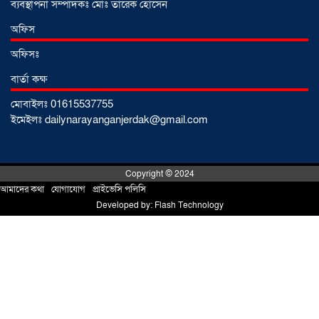
নেতৃত্বে বাঁধন-ইমন
ব্যবস্থাপনা সম্পাদকঃ মোঃ তারেক হোসেন
০২ আগস্ট ২০২৬
অফিস
অফিসঃ
আড়াইহাজারে বিএনপি-জামায়াতের মিছিলে
মুখোমুখি অবস্থান
০১ আগস্ট ২০২৬
বার্তা কক্ষ
মোবাইলঃ 01615537755
ইমেইলঃ dailynarayanganjerdak@gmail.com
সোনারগাঁয়ে দুটি হাসপাতালকে ভ্রাম্যমান
আদালতের ৩ লাখ টাকা জরিমানা
০১
আগস্ট ২০২৬
Copyright © 2024
আমাদের কথা
!
যোগাযোগ
!
প্রাইভেসি পলিসি
Developed by:
Flash Technology
একদলীয় শাসনের চেষ্টা করছে সরকার
-মুহাম্মদ হাফিজুর রহমান
০১ আগস্ট ২০২৬
সোনারগাঁয়ে পুকুরের পানিতে ডুবে শিশুর মৃত্যু,
আহত ১
৩১ জুলাই ২০২৬