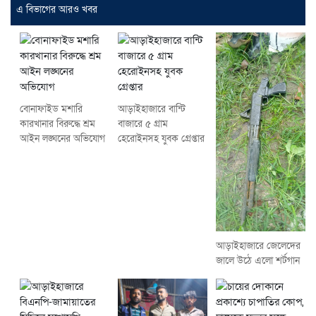
এ বিভাগের আরও খবর
বোনাফাইড মশারি
আড়াইহাজারে বান্টি
কারখানার বিরুদ্ধে শ্রম
বাজারে ৫ গ্রাম
আইন লঙ্ঘনের অভিযোগ
হেরোইনসহ যুবক গ্রেপ্তার
আড়াইহাজারে জেলেদের
জালে উঠে এলো শর্টগান