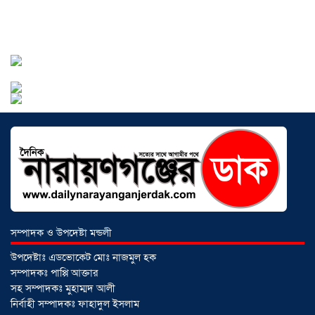
সোনারগাঁয়ে ৬৮ পিস ইয়াবাসহ নারী মাদক
ব্যবসায়ী গ্রেফতার
০৩ আগস্ট ২০২৬
সোনারগাঁয়ে পরিত্যক্ত উন্নয়ন প্রকল্প:
ঠিকাদারের গাফিলতি নাকি তদারকির অভাব
সম্পাদক ও উপদেষ্টা মন্ডলী
০২ আগস্ট ২০২৬
উপদেষ্টাঃ এডভোকেট মোঃ নাজমুল হক
সম্পাদকঃ পাপ্পি আক্তার
সহ সম্পাদকঃ মুহাম্মদ আলী
নারায়ণগঞ্জে জাতীয় যুব শক্তির নতুন কমিটি,
নির্বাহী সম্পাদকঃ ফাহাদুল ইসলাম