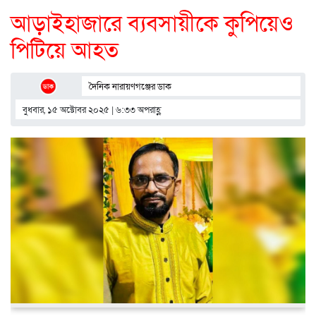
আড়াইহাজারে ব্যবসায়ীকে কুপিয়েও
পিটিয়ে আহত
দৈনিক নারায়ণগঞ্জের ডাক
বুধবার, ১৫ অক্টোবর ২০২৫ | ৬:৩৩ অপরাহ্ণ