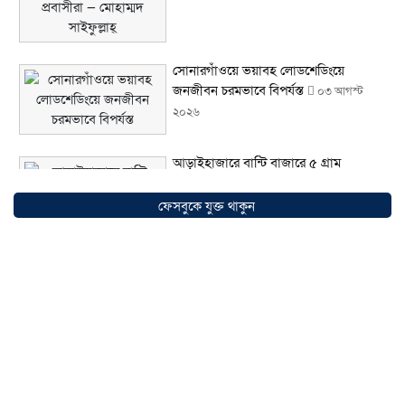
সোনারগাঁওয়ে ভয়াবহ লোডশেডিংয়ে
জনজীবন চরমভাবে বিপর্যস্ত
০৩ আগস্ট
২০২৬
আড়াইহাজারে বান্টি বাজারে ৫ গ্রাম
হেরোইনসহ যুবক গ্রেপ্তার
০৩ আগস্ট ২০২৬
ফেসবুকে যুক্ত থাকুন
আড়াইহাজারে জেলেদের জালে উঠে এলো
শর্টগান
০৩ আগস্ট ২০২৬