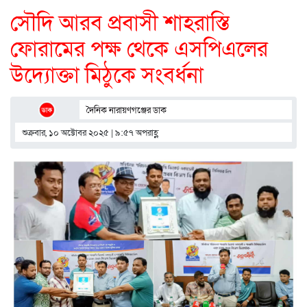
সৌদি আরব প্রবাসী শাহরাস্তি
ফোরামের পক্ষ থেকে এসপিএলের
উদ্যোক্তা মিঠুকে সংবর্ধনা
দৈনিক নারায়ণগঞ্জের ডাক
শুক্রবার, ১০ অক্টোবর ২০২৫ | ৯:৫৭ অপরাহ্ণ