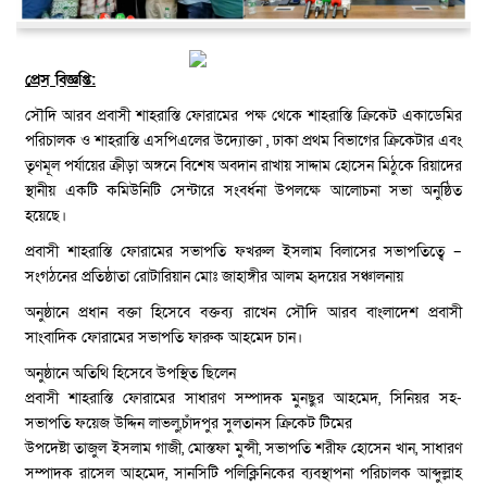
প্রেস বিজ্ঞপ্তি:
সৌদি আরব প্রবাসী শাহরাস্তি ফোরামের পক্ষ থেকে শাহরাস্তি ক্রিকেট একাডেমির
পরিচালক ও শাহরাস্তি এসপিএলের উদ্যোক্তা , ঢাকা প্রথম বিভাগের ক্রিকেটার এবং
তৃণমূল পর্যায়ের ক্রীড়া অঙ্গনে বিশেষ অবদান রাখায় সাদ্দাম হোসেন মিঠুকে রিয়াদের
স্থানীয় একটি কমিউনিটি সেন্টারে সংবর্ধনা উপলক্ষে আলোচনা সভা অনুষ্ঠিত
হয়েছে।
প্রবাসী শাহরাস্তি ফোরামের সভাপতি ফখরুল ইসলাম বিলাসের সভাপতিত্বে –
সংগঠনের প্রতিষ্ঠাতা রোটারিয়ান মোঃ জাহাঙ্গীর আলম হৃদয়ের সঞ্চালনায়
অনুষ্ঠানে প্রধান বক্তা হিসেবে বক্তব্য রাখেন সৌদি আরব বাংলাদেশ প্রবাসী
সাংবাদিক ফোরামের সভাপতি ফারুক আহমেদ চান।
অনুষ্ঠানে অতিথি হিসেবে উপস্থিত ছিলেন
প্রবাসী শাহরাস্তি ফোরামের সাধারণ সম্পাদক মুনছুর আহমেদ, সিনিয়র সহ-
সভাপতি ফয়েজ উদ্দিন লাভলু,চাঁদপুর সুলতানস ক্রিকেট টিমের
উপদেষ্টা তাজুল ইসলাম গাজী, মোস্তফা মুন্সী, সভাপতি শরীফ হোসেন খান, সাধারণ
সম্পাদক রাসেল আহমেদ, সানসিটি পলিক্লিনিকের ব্যবস্থাপনা পরিচালক আব্দুল্লাহ