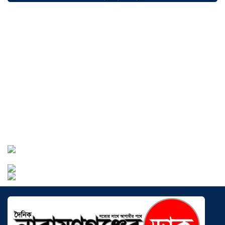
আড়াইহাজারে জেলেদের জালে উঠে এলো
শর্টগান
০৩ আগস্ট ২০২৬
সোনারগাঁয়ে ৬৮ পিস ইয়াবাসহ নারী মাদক
ব্যবসায়ী গ্রেফতার
০৩ আগস্ট ২০২৬
সোনারগাঁয়ে পরিত্যক্ত উন্নয়ন প্রকল্প:
ঠিকাদারের গাফিলতি নাকি তদারকির অভাব
০২ আগস্ট ২০২৬
নারায়ণগঞ্জে জাতীয় যুব শক্তির নতুন কমিটি,
নেতৃত্বে বাঁধন-ইমন
০২ আগস্ট ২০২৬
আড়াইহাজারে বিএনপি-জামায়াতের মিছিলে
মুখোমুখি অবস্থান
০১ আগস্ট ২০২৬