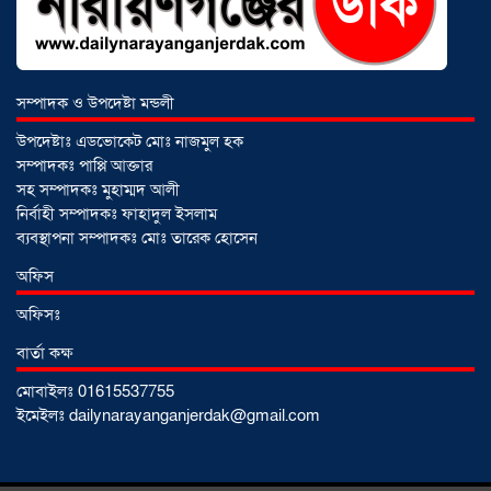
সোনারগাঁয়ে দুটি হাসপাতালকে ভ্রাম্যমান
সম্পাদক ও উপদেষ্টা মন্ডলী
আদালতের ৩ লাখ টাকা জরিমানা
০১
আগস্ট ২০২৬
উপদেষ্টাঃ এডভোকেট মোঃ নাজমুল হক
সম্পাদকঃ পাপ্পি আক্তার
সহ সম্পাদকঃ মুহাম্মদ আলী
নির্বাহী সম্পাদকঃ ফাহাদুল ইসলাম
একদলীয় শাসনের চেষ্টা করছে সরকার
ব্যবস্থাপনা সম্পাদকঃ মোঃ তারেক হোসেন
-মুহাম্মদ হাফিজুর রহমান
০১ আগস্ট ২০২৬
অফিস
অফিসঃ
সোনারগাঁয়ে পুকুরের পানিতে ডুবে শিশুর মৃত্যু,
বার্তা কক্ষ
আহত ১
৩১ জুলাই ২০২৬
মোবাইলঃ 01615537755
ইমেইলঃ dailynarayanganjerdak@gmail.com
প্রবাসে পরিশ্রমের জয়, ভিশন ২০৩০-এর
সুযোগ কাজে লাগিয়ে সফল কুমিল্লার কবির