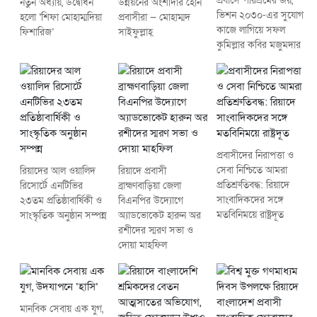
প্রবাসে পরিশ্রমের জয়,
নতুন অধ্যায়, উদ্বোধন
উন্নয়নের অংশীদার হোন
ভিশন ২০৩০-এর সুযোগ
হলো ‘শিফা মোহাম্মদিয়া
প্রবাসীরা — মোহাম্মদ
কাজে লাগিয়ে সফল
ফিশারিজ’
সাইফুল্লাহ্
কুমিল্লার কবির মজুমদার
প্রবাসীদের নিরাপত্তা ও
সেবা নিশ্চিতে আমরা
রিয়াদের আল ওয়ালিদ
রিয়াদে প্রবাসী
প্রতিশ্রুতিবদ্ধ: রিয়াদে
রিসোর্টে এনটিভির
ব্রাহ্মণবাড়িয়া জেলা
সাংবাদিকদের সঙ্গে
২৩তম প্রতিষ্ঠাবার্ষিকী ও
বিএনপির উদ্যোগে
মতবিনিময়ে রাষ্ট্রদূত
সাংস্কৃতিক অনুষ্ঠান সম্পন্ন
অ্যাডভোকেট হারুন অর
রশীদের স্মরণ সভা ও
দোয়া মাহফিল
মানবিক সেবায় এক যুগ,