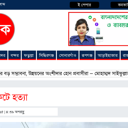
াব্দ
ই পেপার
কনভা
 সদর
বন্দর
ফতুল্লা
সিদ্ধিরগঞ্জ
সোনারগাঁও
রূপগঞ্জ
আড়াইহাজার
রা
বনা, উন্নয়নের অংশীদার হোন প্রবাসীরা — মোহাম্মদ সাইফুল্লাহ্
সোন
টে হত্যা
০২৫ | ৪:৩৯ অপরাহ্ণ