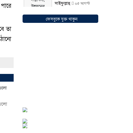
সাইফুল্লাহ্
০৫ আগস্ট
 পারে
২০২৬
ফেসবুকে যুক্ত থাকুন
বে তা
াঠানো
সোনারগাঁওয়ে ভয়াবহ
লোডশেডিংয়ে জনজীবন
চরমভাবে বিপর্যস্ত
০৩
আগস্ট ২০২৬
আড়াইহাজারে বান্টি বাজারে
 এলো
৫ গ্রাম হেরোইনসহ যুবক
গ্রেপ্তার
০৩ আগস্ট ২০২৬