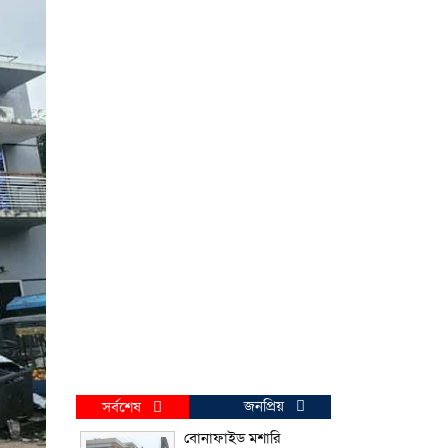
জনপ্রিয়
সর্বশেষ
বোনাফাইড মশারি