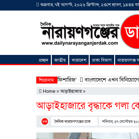
শুক্রবার, ৭ই আগস্ট, ২০২৬ খ্রিস্টাব্দ, ২৩শে শ্রাবণ, ১৪৩৩ বঙ্গ
প্রচ্ছদ
জাতীয়
সারাদেশ
ঢাকা বিভাগ
নারায়ণগঞ্জ
অনন্যা সংবাদ
ো ‘শিফা মোহাম্মদিয়া ফিশারিজ’
বাংলাদেশে এখন বিনিয়োগের বড় সম্ভা
শিরোনাম
Home
»
আড়াইহাজার
»
আড়াইহাজারে বৃদ্ধাকে গলা কে
দৈনিক নারায়ণগঞ্জের ডাক
শনিবার, ২৭ সেপ্টেম্বর ২