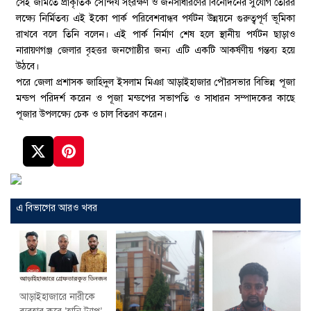
সেই জমিতে প্রাকৃতিক সৌন্দর্য সংরক্ষণ ও জনসাধারণের বিনোদনের সুযোগ তৈরির
লক্ষ্যে নির্মিতব্য এই ইকো পার্ক পরিবেশবান্ধব পর্যটন উন্নয়নে গুরুত্বপূর্ণ ভূমিকা
রাখবে বলে তিনি বলেন। এই পার্ক নির্মাণ শেষ হলে স্থানীয় পর্যটন ছাড়াও
নারায়ণগঞ্জ জেলার বৃহত্তর জনগোষ্ঠীর জন্য এটি একটি আকর্ষণীয় গন্তব্য হয়ে
উঠবে।
পরে জেলা প্রশাসক জাহিদুল ইসলাম মিঞা আড়াইহাজার পৌরসভার বিভিন্ন পূজা
মন্ডপ পরিদর্শ করেন ও পূজা মন্ডপের সভাপতি ও সাধারন সম্পাদকের কাছে
পূজার উপলক্ষ্যে চেক ও চাল বিতরণ করেন।
এ বিভাগের আরও খবর
আড়াইহাজারে নারীকে