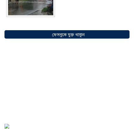
সৌদিতে বাংলাদেশিদের ব্যবসায়িক
অগ্রযাত্রায় নতুন অধ্যায়, উদ্বোধন হলো ‘শিফা
ফেসবুকে যুক্ত থাকুন
মোহাম্মদিয়া ফিশারিজ’
০৫ আগস্ট ২০২৬
বাংলাদেশে এখন বিনিয়োগের বড় সম্ভাবনা,
উন্নয়নের অংশীদার হোন প্রবাসীরা —
মোহাম্মদ সাইফুল্লাহ্
০৫ আগস্ট ২০২৬
সোনারগাঁওয়ে ভয়াবহ লোডশেডিংয়ে
জনজীবন চরমভাবে বিপর্যস্ত
০৩ আগস্ট
২০২৬