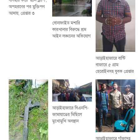
ব্যবহার করে ‘হানি ট্র্যাপ’,
অপহরণের পর মুক্তিপণ
আদায়, গ্রেপ্তার ৩
বোনাফাইড মশারি
কারখানার বিরুদ্ধে শ্রম
আইন লঙ্ঘনের অভিযোগ
আড়াইহাজারে বান্টি
বাজারে ৫ গ্রাম
হেরোইনসহ যুবক গ্রেপ্তার
আড়াইহাজারে বিএনপি-
জামায়াতের মিছিলে
মুখোমুখি অবস্থান
আড়াইহাজারে গাঁজাসহ