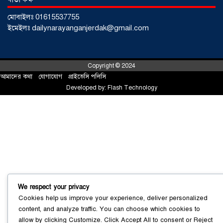
মোবাইলঃ 01615537755
ইমেইলঃ dailynarayanganjerdak@gmail.com
Copyright © 2024
আমাদের কথা
!
যোগাযোগ
!
প্রাইভেসি পলিসি
Developed by:
Flash Technology
সোনারগাঁয়ে ৬৮ পিস ইয়াবাসহ নারী মাদক
ব্যবসায়ী গ্রেফতার
০৩ আগস্ট ২০২৬
We respect your privacy
Cookies help us improve your experience, deliver personalized
সোনারগাঁয়ে পরিত্যক্ত উন্নয়ন প্রকল্প:
content, and analyze traffic. You can choose which cookies to
ঠিকাদারের গাফিলতি নাকি তদারকির অভাব
allow by clicking
Customize
. Click
Accept All
to consent or
Reject