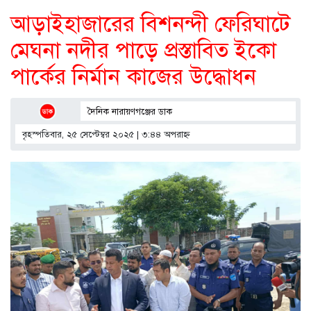
আড়াইহাজারের বিশনন্দী ফেরিঘাটে
মেঘনা নদীর পাড়ে প্রস্তাবিত ইকো
পার্কের নির্মান কাজের উদ্ধোধন
দৈনিক নারায়ণগঞ্জের ডাক
বৃহস্পতিবার, ২৫ সেপ্টেম্বর ২০২৫ | ৩:৪৪ অপরাহ্ণ