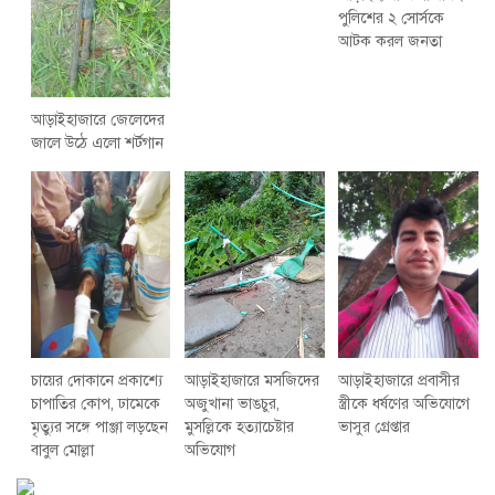
পুলিশের ২ সোর্সকে
আটক করল জনতা
আড়াইহাজারে জেলেদের
জালে উঠে এলো শর্টগান
চায়ের দোকানে প্রকাশ্যে
আড়াইহাজারে মস‌জি‌দের
আড়াইহাজারে প্রবাসীর
চাপাতির কোপ, ঢামেকে
অজুখানা ভাঙচুর,
স্ত্রীকে ধর্ষণের অভিযোগে
মৃত্যুর সঙ্গে পাঞ্জা লড়ছেন
মুসল্লিকে হত্যাচেষ্টার
ভাসুর গ্রেপ্তার
বাবুল মোল্লা
অভিযোগ