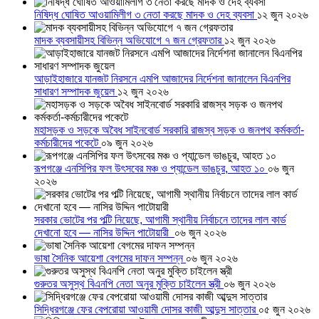
নিষিদ্ধ ঘোষিত আওয়ামিলীগ ৩ নেতা করছে মাদক ও দেহ ব্যবসা
১২ জুন ২০২৬
মাদক ব্যবসায়ীসহ বিভিন্ন অভিযোগে ৭ জন গ্রেফতার
১২ জুন ২০২৬
আড়াইহাজারে যানজট নিরসনে এমপি আজাদের নির্দেশনা জানালেন বিএনপির
সাধারণ সম্পাদক জুয়েল
১২ জুন ২০২৬
মহাসড়ক ও সড়কে অবৈধ সাইনবোর্ড সরকারি রাজস্ব সড়ক ও জনপথ কর্মকর্তা-
কর্মচারীদের পকেটে
০৯ জুন ২০২৬
রূপগঞ্জে এনসিপির ফল উৎসবের মঞ্চ ও প্যান্ডেল ভাঙচুর, আহত ১০
০৬ জুন
২০২৬
সরকার ভোটের পর পল্টি নিয়েছে, আগামী স্থানীয় নির্বাচনে তাদের লাল কার্ড
দেখানো হবে — নাসির উদ্দিন পাটোয়ারী
০৬ জুন ২০২৬
ভাষা সৈনিক আয়েশা বেগমের দাফন সম্পন্ন
০৬ জুন ২০২৬
গুরুতর অসুস্থ বিএনপি নেতা অনুর মুক্তি চাইলেন স্ত্রী
০৬ জুন ২০২৬
সিদ্ধিরগঞ্জে ফের বেপরোয়া আওয়ামী দোসর কাজী আব্দুস সাত্তার
০৫ জুন ২০২৬