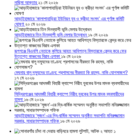
নাছিমা আক্তার
২১ মে ২০২৬
আড়াইহাজারে ‘কালাপাহাড়িয়া ইউনিয়ন যুব ও ক্রীড়া সংসদ’ এর পূর্ণাঙ্গ কমিটি
ঘোষণা
২০ মে ২০২৬
আড়াইহাজারে তিন দিনব্যাপী ভূমি মেলার উদ্বোধন
১৯ মে ২০২৬
রূপগঞ্জে বিএনপি নেতাকে কুপিয়ে আহত আধিপত্য বিস্তারকে কেন্দ্র করে ফের
উত্তপ্ত কাঞ্চনের বিরাব এলাকা
১৯ মে ২০২৬
মেঘনায় বালু দস্যুদের তাণ্ডব: প্রশাসনের নীরবতা কি রহস্য, নাকি যোগসাজশ?
১৭ মে ২০২৬
সিদ্ধিরগঞ্জের আদমজী বিহারী ক্যাম্পে নিরীহ যুবকের উপর মাদক ব্যবসায়ীদের
হামলা
১৬ মে ২০২৬
আড়াইহাজারে ‘সুজন’-এর দ্বি-বার্ষিক সম্মেলন অনুষ্ঠিত সভাপতি মনিরুজ্জামান
সরকার, সাধারণসম্পাদক শফিক
১৬ মে ২০২৬