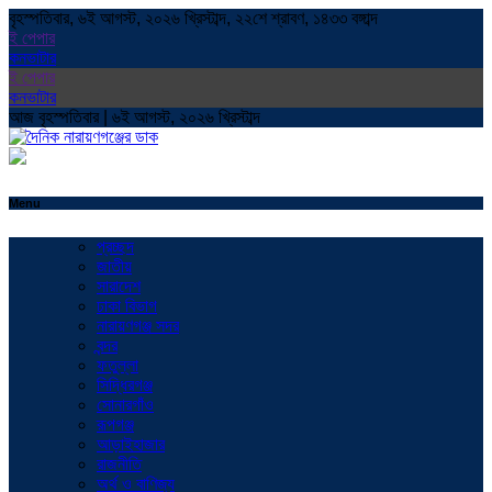
বৃহস্পতিবার, ৬ই আগস্ট, ২০২৬ খ্রিস্টাব্দ, ২২শে শ্রাবণ, ১৪৩৩ বঙ্গাব্দ
ই পেপার
কনভাটার
ই পেপার
কনভাটার
আজ বৃহস্পতিবার | ৬ই আগস্ট, ২০২৬ খ্রিস্টাব্দ
Menu
প্রচ্ছদ
জাতীয়
সারাদেশ
ঢাকা বিভাগ
নারায়ণগঞ্জ সদর
বন্দর
ফতুল্লা
সিদ্ধিরগঞ্জ
সোনারগাঁও
রূপগঞ্জ
আড়াইহাজার
রাজনীতি
অর্থ ও বাণিজ্য