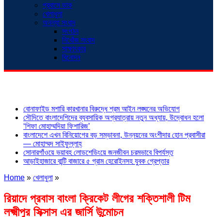
প্রবাসে ডাক
খেলাধুলা
অনন্যা সংবাদ
সংগঠন
নিখোঁজ সংবাদ
সাক্ষাৎকার
বিনোদন
শিরোনাম
বোনাফাইড মশারি কারখানার বিরুদ্ধে শ্রম আইন লঙ্ঘনের অভিযোগ
সৌদিতে বাংলাদেশিদের ব্যবসায়িক অগ্রযাত্রায় নতুন অধ্যায়, উদ্বোধন হলো
‘শিফা মোহাম্মদিয়া ফিশারিজ’
বাংলাদেশে এখন বিনিয়োগের বড় সম্ভাবনা, উন্নয়নের অংশীদার হোন প্রবাসীরা
— মোহাম্মদ সাইফুল্লাহ্
সোনারগাঁওয়ে ভয়াবহ লোডশেডিংয়ে জনজীবন চরমভাবে বিপর্যস্ত
আড়াইহাজারে বান্টি বাজারে ৫ গ্রাম হেরোইনসহ যুবক গ্রেপ্তার
Home
»
খেলাধুলা
»
রিয়াদে প্রবাস বাংলা ক্রিকেট লীগের শক্তিশালী টিম
লক্ষ্মীপুর সিক্সাস এর জার্সি উন্মোচন