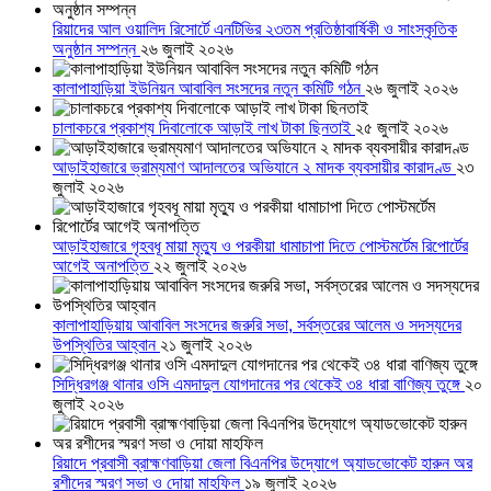
রিয়াদের আল ওয়ালিদ রিসোর্টে এনটিভির ২৩তম প্রতিষ্ঠাবার্ষিকী ও সাংস্কৃতিক
অনুষ্ঠান সম্পন্ন
২৬ জুলাই ২০২৬
কালাপাহাড়িয়া ইউনিয়ন আবাবিল সংসদের নতুন কমিটি গঠন
২৬ জুলাই ২০২৬
চালাকচরে প্রকাশ্য দিবালোকে আড়াই লাখ টাকা ছিনতাই
২৫ জুলাই ২০২৬
আড়াইহাজারে ভ্রাম্যমাণ আদালতের অভিযানে ২ মাদক ব্যবসায়ীর কারাদণ্ড
২৩
জুলাই ২০২৬
আড়াইহাজারে গৃহবধূ মায়া মৃত্যু ও পরকীয়া ধামাচাপা দিতে পোস্টমর্টেম রিপোর্টের
আগেই অনাপত্তি
২২ জুলাই ২০২৬
কালাপাহাড়িয়ায় আবাবিল সংসদের জরুরি সভা, সর্বস্তরের আলেম ও সদস্যদের
উপস্থিতির আহ্বান
২১ জুলাই ২০২৬
সিদ্ধিরগঞ্জ থানার ওসি এমদাদুল যোগদানের পর থেকেই ৩৪ ধারা বাণিজ্য তুঙ্গে
২০
জুলাই ২০২৬
রিয়াদে প্রবাসী ব্রাহ্মণবাড়িয়া জেলা বিএনপির উদ্যোগে অ্যাডভোকেট হারুন অর
রশীদের স্মরণ সভা ও দোয়া মাহফিল
১৯ জুলাই ২০২৬