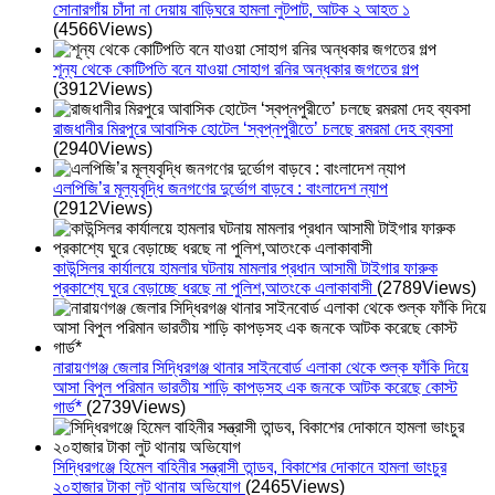
সোনারগাঁয় চাঁদা না দেয়ায় বাড়িঘরে হামলা লুটপাট, আটক ২ আহত ১
(4566Views)
শূন্য থেকে কোটিপতি বনে যাওয়া সোহাগ রনির অন্ধকার জগতের গল্প
(3912Views)
রাজধানীর মিরপুরে আবাসিক হোটেল ‘স্বপ্নপুরীতে’ চলছে রমরমা দেহ ব্যবসা
(2940Views)
এলপিজি’র মূল্যবৃদ্ধি জনগণের দুর্ভোগ বাড়বে : বাংলাদেশ ন্যাপ
(2912Views)
কাউন্সিলর কার্যালয়ে হামলার ঘটনায় মামলার প্রধান আসামী টাইগার ফারুক
প্রকাশ্যে ঘুরে বেড়াচ্ছে ধরছে না পুলিশ,আতংকে এলাকাবাসী
(2789Views)
নারায়ণগঞ্জ জেলার সিদ্ধিরগঞ্জ থানার সাইনবোর্ড এলাকা থেকে শুল্ক ফাঁকি দিয়ে
আসা বিপুল পরিমান ভারতীয় শাড়ি কাপড়সহ এক জনকে আটক করেছে কোস্ট
গার্ড*
(2739Views)
সিদ্ধিরগঞ্জে হিমেল বাহিনীর সন্ত্রাসী তান্ডব, বিকাশের দোকানে হামলা ভাংচুর
২০হাজার টাকা লুট থানায় অভিযোগ
(2465Views)