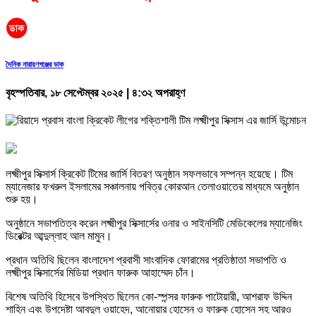
দৈনিক নারায়ণগঞ্জের ডাক
বৃহস্পতিবার, ১৮ সেপ্টেম্বর ২০২৫ | ৪:৩২ অপরাহ্ণ
লক্ষ্মীপুর সিক্সার্স ক্রিকেট টিমের জার্সি বিতরণ অনুষ্ঠান সফলভাবে সম্পন্ন হয়েছে। টিম
ম্যানেজার ফখরুল ইসলামের সঞ্চালনায় পবিত্র কোরআন তেলাওয়াতের মাধ্যমে অনুষ্ঠান
শুরু হয়।
অনুষ্ঠানে সভাপতিত্ব করেন লক্ষ্মীপুর সিক্সার্সের ওনার ও সাইনসিটি মেডিকেলের ম্যানেজিং
ডিরেক্টর আব্দুল্লাহ আল মামুন।
প্রধান অতিথি ছিলেন বাংলাদেশ প্রবাসী সাংবাদিক ফোরামের প্রতিষ্ঠাতা সভাপতি ও
লক্ষ্মীপুর সিক্সার্সের মিডিয়া প্রধান ফারুক আহাম্মেদ চাঁন।
বিশেষ অতিথি হিসেবে উপস্থিত ছিলেন কো-স্পন্সর ফারুক পাটোয়ারী, আশরাফ উদ্দিন
শাহিন এবং উপদেষ্টা আবদুল ওয়াহেদ, আনোয়ার হোসেন ও ফারুক হোসেন সহ আরও