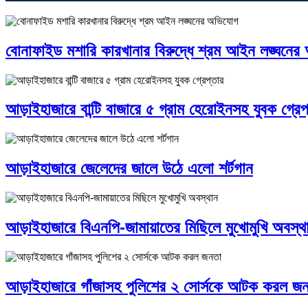
বোনাফাইড মশারি কারখানার বিরুদ্ধে শ্রম আইন লঙ্ঘনে
আড়াইহাজারে বান্টি বাজারে ৫ গ্রাম হেরোইনসহ যুবক গ্রেপ
আড়াইহাজারে জেলেদের জালে উঠে এলো শর্টগান
আড়াইহাজারে বিএনপি-জামায়াতের মিছিলে মুখোমুখি অবস্থ
আড়াইহাজারে গাঁজাসহ পুলিশের ২ সোর্সকে আটক করল জ