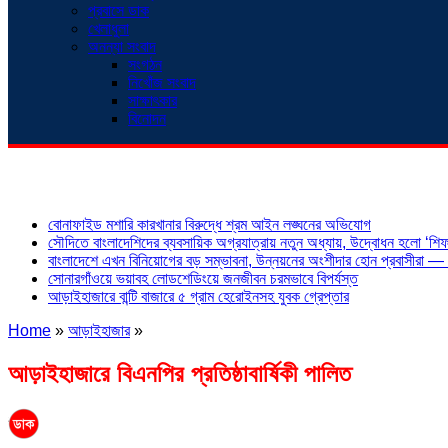
প্রবাসে ডাক
খেলাধুলা
অনন্যা সংবাদ
সংগঠন
নিখোঁজ সংবাদ
সাক্ষাৎকার
বিনোদন
শিরোনাম
বোনাফাইড মশারি কারখানার বিরুদ্ধে শ্রম আইন লঙ্ঘনের অভিযোগ
সৌদিতে বাংলাদেশিদের ব্যবসায়িক অগ্রযাত্রায় নতুন অধ্যায়, উদ্বোধন হলো ‘শিফা
বাংলাদেশে এখন বিনিয়োগের বড় সম্ভাবনা, উন্নয়নের অংশীদার হোন প্রবাসীরা — ম
সোনারগাঁওয়ে ভয়াবহ লোডশেডিংয়ে জনজীবন চরমভাবে বিপর্যস্ত
আড়াইহাজারে বান্টি বাজারে ৫ গ্রাম হেরোইনসহ যুবক গ্রেপ্তার
Home
»
আড়াইহাজার
»
আড়াইহাজারে বিএনপির প্রতিষ্ঠাবার্ষিকী পালিত