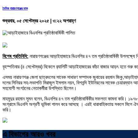
দৈনিক নারায়ণগঞ্জের ডাক
শুক্রবার, ০৫ সেপ্টেম্বর ২০২৫ | ৩:২২ অপরাহ্ণ
বিশেষ প্রতিনিধি:
নারায়ণগঞ্জের আড়াইহাজারে বিএনপির ৪৭ তম প্রতিষ্ঠাবার্ষিকী উপলক্ষ্যে ব
বৃহস্পতিবার (৪ সেপ্টেম্বর) বিকেলে র‍্যালিটি আড়াইহাজারের কাঁচা বাজার আড়ৎ হতে শুর
এসময় নারায়ণগঞ্জ জেলা ছাত্রদলের সাবেক সাধারণ সম্পাদক জুবায়ের রহমান জিকু,আড়াইহাজ
দলের সিনিয়র সহ-সভাপতি মিরাজুল ইসলাম নয়ন, বিশনন্দি ইউনিয়নের সাবেক চেয়ারম্যান 
সহযোগী সংগঠনের নেতাকর্মীরা উপস্থিত ছিলেন।
মাহমুদুর রহমান সুমন বলেন, বিএনপির ৪৭ তম প্রতিষ্ঠাবার্ষিকীর সফলতা কামনা করি। ১৯৭৮ স
সংগ্রামে বিএনপি অগ্রণী ভূমিকা পালন করে আসছে । এরই ধারাবাহিকতায় সকলে মিলে ঐক্য
করি।
এ বিভাগের আরও খবর