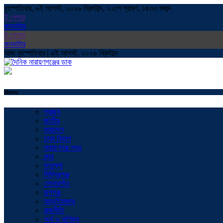
বৃহস্পতিবার, ৬ই আগস্ট, ২০২৬ খ্রিস্টাব্দ, ২২শে শ্রাবণ, ১৪৩৩ বঙ্গাব্দ
ই পেপার
কনভাটার
ই পেপার
কনভাটার
আজ বৃহস্পতিবার | ৬ই আগস্ট, ২০২৬ খ্রিস্টাব্দ
Menu
প্রচ্ছদ
জাতীয়
সারাদেশ
ঢাকা বিভাগ
নারায়ণগঞ্জ সদর
বন্দর
ফতুল্লা
সিদ্ধিরগঞ্জ
সোনারগাঁও
রূপগঞ্জ
আড়াইহাজার
রাজনীতি
অর্থ ও বাণিজ্য