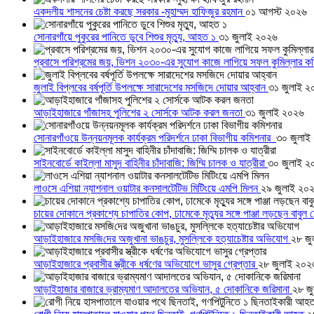
একদলীয় শাসনের চেষ্টা করছে সরকার -মুহাম্মদ হাফিজুর রহমান
০১ আগস্ট ২০২৬
সোনারগাঁয়ে পুকুরের পানিতে ডুবে শিশুর মৃত্যু, আহত ১
৩১ জুলাই ২০২৬
প্রবাসে পরিশ্রমের জয়, ভিশন ২০৩০-এর সুযোগ কাজে লাগিয়ে সফল কুমিল্লার ক
জুলাই বিপ্লবের বর্ষপূর্তি উপলক্ষে সারাদেশের মসজিদে দোয়ার আহ্বান
৩১ জুলাই ২
আড়াইহাজারে গাঁজাসহ পুলিশের ২ সোর্সকে আটক করল জনতা
৩১ জুলাই ২০২৬
সোনারগাঁওয়ে উন্নয়নমূলক কার্যক্রম পরিদর্শনে ঢাকা বিভাগীয় কমিশনার
৩০ জুলাই
সাইনবোর্ডে কাইল্লা মাসুদ বাহিনীর চাঁদাবাজি: জিম্মি চালক ও যাত্রীরা
৩০ জুলাই ২
লাওসে এশিয়া ন্যাশনাল ওয়াটার কনসালটেটিভ মিটিংয়ে এমপি মিলন
২৯ জুলাই ২০
চায়ের দোকানে প্রকাশ্যে চাপাতির কোপ, ঢামেকে মৃত্যুর সঙ্গে পাঞ্জা লড়ছেন বাবুল
আড়াইহাজারে মস‌জি‌দের অজুখানা ভাঙচুর, মুসল্লিকে হত্যাচেষ্টার অভিযোগ
২৮ জু
আড়াইহাজারে প্রবাসীর স্ত্রীকে ধর্ষণের অভিযোগে ভাসুর গ্রেপ্তার
২৮ জুলাই ২০২
আড়াইহাজার বাজারে ভ্রাম্যমাণ আদালতের অভিযান, ৫ দোকানিকে জরিমানা
২৮ জ