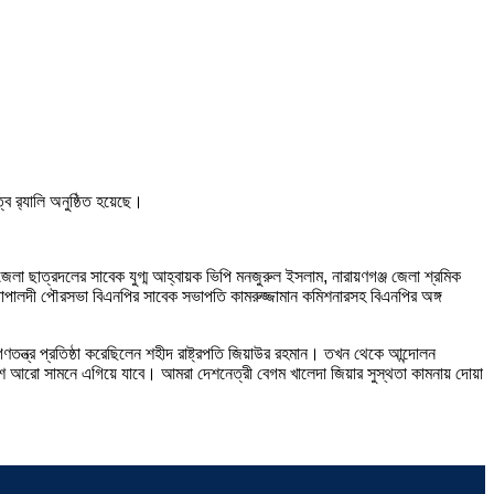
ে র‍্যালি অনুষ্ঠিত হয়েছে।
া ছাত্রদলের সাবেক যুগ্ম আহ্বায়ক ভিপি মনজুরুল ইসলাম, নারায়ণগঞ্জ জেলা শ্রমিক
োপালদী পৌরসভা বিএনপির সাবেক সভাপতি কামরুজ্জামান কমিশনারসহ বিএনপির অঙ্গ
গণতন্ত্র প্রতিষ্ঠা করেছিলেন শহীদ রাষ্ট্রপতি জিয়াউর রহমান। তখন থেকে আন্দোলন
শ আরো সামনে এগিয়ে যাবে। আমরা দেশনেত্রী বেগম খালেদা জিয়ার সুস্থতা কামনায় দোয়া