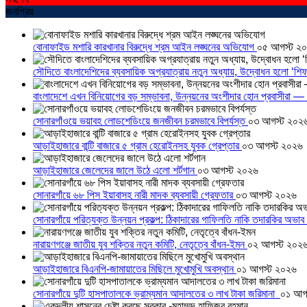
জনপ্রিয়
বোনাফাইড মশারি কারখানার বিরুদ্ধে শ্রম আইন লঙ্ঘনের অভিযোগ
০৫ আগস্ট ২
সৌদিতে বাংলাদেশিদের ব্যবসায়িক অগ্রযাত্রায় নতুন অধ্যায়, উদ্বোধন হলো ‘শিফ
বাংলাদেশে এখন বিনিয়োগের বড় সম্ভাবনা, উন্নয়নের অংশীদার হোন প্রবাসীরা — ম
সোনারগাঁওয়ে ভয়াবহ লোডশেডিংয়ে জনজীবন চরমভাবে বিপর্যস্ত
০৩ আগস্ট ২০২
আড়াইহাজারে বান্টি বাজারে ৫ গ্রাম হেরোইনসহ যুবক গ্রেপ্তার
০৩ আগস্ট ২০২৬
আড়াইহাজারে জেলেদের জালে উঠে এলো শর্টগান
০৩ আগস্ট ২০২৬
সোনারগাঁয়ে ৬৮ পিস ইয়াবাসহ নারী মাদক ব্যবসায়ী গ্রেফতার
০৩ আগস্ট ২০২৬
সোনারগাঁয়ে পরিত্যক্ত উন্নয়ন প্রকল্প: ঠিকাদারের গাফিলতি নাকি তদারকির অভাব
নারায়ণগঞ্জে জাতীয় যুব শক্তির নতুন কমিটি, নেতৃত্বে বাঁধন-ইমন
০২ আগস্ট ২০২
আড়াইহাজারে বিএনপি-জামায়াতের মিছিলে মুখোমুখি অবস্থান
০১ আগস্ট ২০২৬
সোনারগাঁয়ে দুটি হাসপাতালকে ভ্রাম্যমান আদালতের ৩ লাখ টাকা জরিমানা
০১ আগ