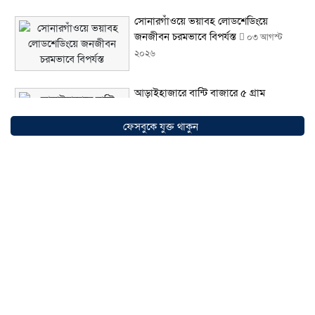
সোনারগাঁওয়ে ভয়াবহ লোডশেডিংয়ে
জনজীবন চরমভাবে বিপর্যস্ত
০৩ আগস্ট
২০২৬
আড়াইহাজারে বান্টি বাজারে ৫ গ্রাম
হেরোইনসহ যুবক গ্রেপ্তার
০৩ আগস্ট ২০২৬
ফেসবুকে যুক্ত থাকুন
আড়াইহাজারে জেলেদের জালে উঠে এলো
শর্টগান
০৩ আগস্ট ২০২৬
সোনারগাঁয়ে ৬৮ পিস ইয়াবাসহ নারী মাদক
ব্যবসায়ী গ্রেফতার
০৩ আগস্ট ২০২৬
সোনারগাঁয়ে পরিত্যক্ত উন্নয়ন প্রকল্প:
ঠিকাদারের গাফিলতি নাকি তদারকির অভাব