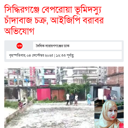
সিদ্ধিরগঞ্জে বেপরোয়া ভূমিদস্যু
চাঁদাবাজ চক্র, আইজিপি বরাবর
অভিযোগ
দৈনিক নারায়ণগঞ্জের ডাক
বৃহস্পতিবার, ০৪ সেপ্টেম্বর ২০২৫ | ১২:৩৩ পূর্বাহ্ণ