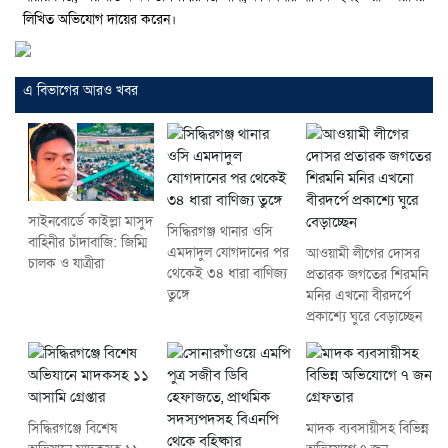
লিখিত অভিযোগ দায়ের করেন।
এ বিভাগের আরও খবর
সাইনবোর্ডে কাইল্লা মাসুদ
সিদ্ধিরগঞ্জ থানার ওসি
বাহিনীর চাঁদাবাজি: জিম্মি
এমদাদুল যোগদানের পর
আওয়ামী লীগের দোসর
চালক ও যাত্রীরা
থেকেই ৩৪ ধারা বাণিজ্য
প্রতারক জগতের শিরমনি
তুঙ্গে
মনির এখনো বীরদর্পে
প্রকাশ্যে ঘুরে বেড়াচ্ছেন
সিদ্ধিরগঞ্জে বিশেষ
মাদক ব্যবসায়ীসহ বিভিন্ন