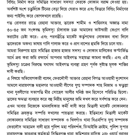
বিল্ডিং নির্মাণ করে সমিতির সাধারণ সদস্যা দেরকে দোকান বরাদ্দ দেওয়া হয়।
অবশিষ্ট অংশ চতুর্দিকে টিনের বেড়া দিয়ে ঘেরাও করে এবং ভিতরে বিল্ডিং নির্মাণের
জন্য পাইলিং করে ভোগদখলে রয়েছি।
গত রোববার রাতে রেহানা আক্তার, তারেক শামীম ও শাহিনসহ অজ্ঞাত নামা
৩০-৩৫ জন সংঙ্গবদ্ধ ভূমিদস্যু চাঁদাবাজ চক্র আমাদের ভাউন্ডারী ভেংগে বালি
ভরাটের চেষ্টা করে। এবং পরবর্তীতে মার্কেট কর্তৃপক্ষের লোকজন বাধা দিলে
তাদেরকে অকথ্য ভাষায় গালি গালাজ করে ও প্রাণ নাশের হুমকি দিয়ে চলে যায়।
আমরা নিরুপায় হয়ে সমিতির হাজার হাজার সদস্য ও দোকান মালিকের কস্টার্জিত
অর্থে ক্রয় করা জমি রক্ষার্থে আপনার আইনগত সহায়তা কামনা করছি। এবং এই
ভূমিদস্যু চক্রের বিরুদ্ধে যথাযথ আইনগত ব্যবস্থা গ্রহণ পূর্বক দৃষ্টান্ত মূলক শাস্তির
দাবী করছি।
এ বিষয়ে অভিযোগকারী বলেন, ফেরদৌসী আক্তার রেহানা বিগত আওয়ামী দুঃশাসন
আমলে নারায়ণগঞ্জ মহানগর আওয়ামী লীগের যুগ্ম সম্পাদক শাহ নিজাম ও ফতুল্লা
থানা যুবলীগের সভাপতি মীর সোহেল আলীর ঘনিষ্ঠ জন হিসেবে পরিচিত ছিলো।
তাদের ক্ষমতা ব্যবহার করে বহু নিরীহ মানুষের জমি দখল করে সর্বশান্ত করে দেন।
এখন আবার নিজেকে মানবাধিকার কর্মী দাবী করে মিতালী মার্কেট দোকানদার
সমিতির ক্রয়কৃত সম্পত্তি দখলের পায়তারা করছে। ইতিমধ্যে মিতালী মার্কেট
দোকানদার সমিতির সাধারণ সম্পাদক ও খিলগাঁও থানা বিএনপি’র যুগ্ম সম্পাদক
ফেরদৌস আহমেদ বাদী হয়ে পুলিশ মহা পরিদর্শক, ডিআইজি ক্রাইম, পুলিশ সুপার
নারায়ণগঞ্জ, ভারপ্রাপ্ত কর্মকর্তা সিদ্ধিরগঞ্জ থানা, কমিশনার নাসিক ২নং ওয়ার্ড বরাবর