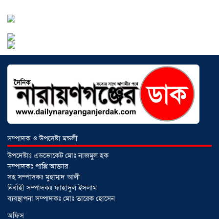
০২ আগস্ট ২০২৬
নারায়ণগঞ্জে জাতীয় যুব শক্তির নতুন কমিটি,
নেতৃত্বে বাঁধন-ইমন
০২ আগস্ট ২০২৬
আড়াইহাজারে বিএনপি-জামায়াতের মিছিলে
মুখোমুখি অবস্থান
০১ আগস্ট ২০২৬
সম্পাদক ও উপদেষ্টা মন্ডলী
সোনারগাঁয়ে দুটি হাসপাতালকে ভ্রাম্যমান
উপদেষ্টাঃ এডভোকেট মোঃ নাজমুল হক
আদালতের ৩ লাখ টাকা জরিমানা
০১
সম্পাদকঃ পাপ্পি আক্তার
আগস্ট ২০২৬
সহ সম্পাদকঃ মুহাম্মদ আলী
নির্বাহী সম্পাদকঃ ফাহাদুল ইসলাম
ব্যবস্থাপনা সম্পাদকঃ মোঃ তারেক হোসেন
একদলীয় শাসনের চেষ্টা করছে সরকার
অফিস
-মুহাম্মদ হাফিজুর রহমান
০১ আগস্ট ২০২৬