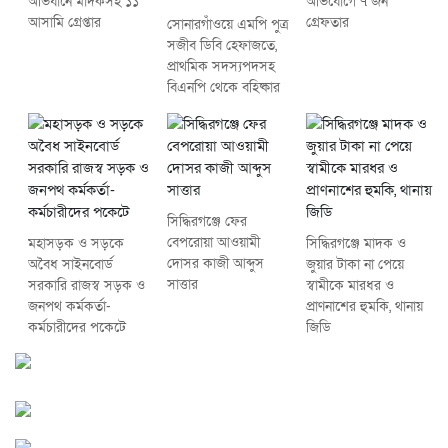
অভিযানে মাদকসহ ১১
অভিযোগে ৭ জন
আসামি গ্রেপ্তার
গ্রেফতার
সোনারগাঁওয়ে এমপি পুত্র
সজীব ডিবি হেফাজতে,
প্রাথমিক সদস্যপদসহ
বিএনপি থেকে বহিষ্কার
সিদ্ধিরগঞ্জে ফের
বেপরোয়া আওয়ামী
মহাসড়ক ও সড়কে
সিদ্ধিরগঞ্জে মাদক ও
দোসর কাজী আব্দুস
অবৈধ সাইনবোর্ড
জুয়ার টাকা না পেয়ে
সাত্তার
সরকারি রাজস্ব সড়ক ও
স্বামীকে মারধর ও
জনপথ কর্মকর্তা-
প্রাণনাশের হুমকি, থানায়
কর্মচারীদের পকেটে
জিডি