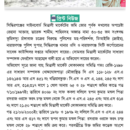
সিদ্ধিরগঞ্জের সাইনবোর্ড মিতালী মার্কেটের জমি জোর পূর্বক দখলোর অপচেষ্টা
রেহানা আক্তার, তারেক শামীম, শাহিনসহ অজ্ঞাত নামা ৩০-৩৫ জন সংঙ্গবদ্ধ
ভূমিদস্যু চাঁদাবাজ চক্রের বিরুদ্ধে পুলিশের মহ-পরিদর্শক, ডিআইজি (ক্রাইম),
নারায়ণগঞ্জ পুলিশ সুপার, সিদ্ধিরগঞ্জ থানার ওসি ও নারায়ণগঞ্জ সিটি কর্পোরেনের
সাবেক কাউন্সিলর দপ্তরে অভিযোগ দায়ের। সোমবার মিতালী মার্কেটের সাধারণ
সম্পাদক ফেরদৈস আহম্মেদ বাদী হয়ে এ অভিযোগ দায়ের করেন।
অভিযোগ সূত্রে জানা যায়, মিতালী মার্কেট দোকানদার সমিতি গভঃ রেজি-১৬৯৮
এর সাধারণ সম্পাদক খোদ্দঘোষপাড়া মৌজাস্থিত সি এস ১১৮-১২৮ এস.এ
১৩৬,১৪৩ আর এস ৪৫১ নং খতিয়ানভুক্ত। সি.এস ও এস এ, ২৪৪, ২৪৫ নং দাগ
আর এস, ৩১৪,৩১৭ দাগে ১ ষোল আনায় ৬৫ ও ২৮ শতাংশ জমির কাতে গত
৭/১০/১৯৯৭ইং তারিখে ৪০৬৮ নং সাফ কবলা দলিলে স্বপন কুমার মন্ডল পিতা
রসরাজ ওরফে ভরৎ চন্দ্র মন্ডল থেকে সি.এস ও এস.এ ২৪৫ এবং আর.এস ৩১৪
নং দাগে ২১.৫০ শতাংশ জমি মিতালী মার্কেট দোকানদার সমিতি ক্রয় করে।
গত ২১/০৬/২০০০ইং তারিখে ১৯৭৮ ও ১৯৭৯ নং দলিলে সি.এস ও এস.এ ২৪৪
এবং আর এস ৩১৭ নং দাগে স্বপন কুমার মন্ডল পিতা: রসরাজ ওরফে ভরৎ চন্দ্র
মন্ডল থেকে ২৮ শতাংশ জমি ক্রয় করে। পরবর্তীতে উক্ত জমির কতেক আংশে