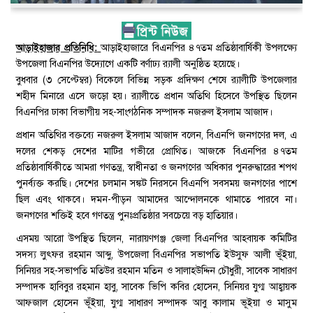
আড়াইহাজার প্রতিনিধি:
আড়াইহাজারে বিএনপির ৪৭তম প্রতিষ্ঠাবার্ষিকী উপলক্ষ্যে
উপজেলা বিএনপির উদ্যোগে একটি বর্ণাঢ্য র‌্যালী অনুষ্ঠিত হয়েছে।
বুধবার (৩ সেপ্টেম্বর) বিকেলে বিভিন্ন সড়ক প্রদিক্ষণ শেষে র‌্যালীটি উপজেলার
শহীদ মিনারে এসে জড়ো হয়। র‌্যালীতে প্রধান অতিথি হিসেবে উপস্থিত ছিলেন
বিএনপির ঢাকা বিভাগীয় সহ-সাংগঠনিক সম্পাদক নজরুল ইসলাম আজাদ।
প্রধান অতিথির বক্তব্যে নজরুল ইসলাম আজাদ বলেন, বিএনপি জনগণের দল, এ
দলের শেকড় দেশের মাটির গভীরে প্রোথিত। আজকে বিএনপির ৪৭তম
প্রতিষ্ঠাবার্ষিকীতে আমরা গণতন্ত্র, স্বাধীনতা ও জনগণের অধিকার পুনরুদ্ধারের শপথ
পুনর্ব্যক্ত করছি। দেশের চলমান সঙ্কট নিরসনে বিএনপি সবসময় জনগণের পাশে
ছিল এবং থাকবে। দমন-পীড়ন আমাদের আন্দোলনকে থামাতে পারবে না।
জনগণের শক্তিই হবে গণতন্ত্র পুনঃপ্রতিষ্ঠার সবচেয়ে বড় হাতিয়ার।
এসময় আরো উপস্থিত ছিলেন, নারায়ণগঞ্জ জেলা বিএনপির আহবায়ক কমিটির
সদস্য লুৎফর রহমান আব্দু, উপজেলা বিএনপির সভাপতি ইউসুফ আলী ভূঁইয়া,
সিনিয়র সহ-সভাপতি মতিউর রহমান মতিন ও সালাহউদ্দিন চৌধুরী, সাবেক সাধারণ
সম্পাদক হাবিবুর রহমান হাবু, সাবেক ভিপি কবির হোসেন, সিনিয়র যুগ্ম আহ্বায়ক
আফজাল হোসেন ভূঁইয়া, যুগ্ম সাধারণ সম্পাদক আবু কালাম ভূইয়া ও মাসুম