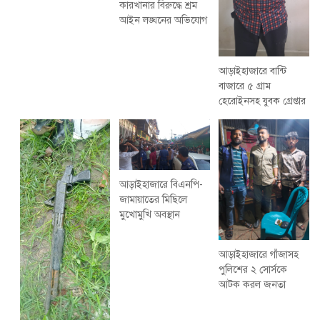
কারখানার বিরুদ্ধে শ্রম
আইন লঙ্ঘনের অভিযোগ
আড়াইহাজারে বান্টি
বাজারে ৫ গ্রাম
হেরোইনসহ যুবক গ্রেপ্তার
আড়াইহাজারে বিএনপি-
জামায়াতের মিছিলে
মুখোমুখি অবস্থান
আড়াইহাজারে গাঁজাসহ
পুলিশের ২ সোর্সকে
আটক করল জনতা