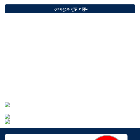
সৌদিতে বাংলাদেশিদের ব্যবসায়িক
অগ্রযাত্রায় নতুন অধ্যায়, উদ্বোধন হলো ‘শিফা
ফেসবুকে যুক্ত থাকুন
মোহাম্মদিয়া ফিশারিজ’
০৫ আগস্ট ২০২৬
বাংলাদেশে এখন বিনিয়োগের বড় সম্ভাবনা,
উন্নয়নের অংশীদার হোন প্রবাসীরা —
মোহাম্মদ সাইফুল্লাহ্
০৫ আগস্ট ২০২৬
সোনারগাঁওয়ে ভয়াবহ লোডশেডিংয়ে
জনজীবন চরমভাবে বিপর্যস্ত
০৩ আগস্ট
২০২৬
আড়াইহাজারে বান্টি বাজারে ৫ গ্রাম
হেরোইনসহ যুবক গ্রেপ্তার
০৩ আগস্ট ২০২৬