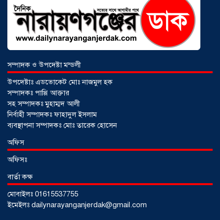
সম্পাদক ও উপদেষ্টা মন্ডলী
উপদেষ্টাঃ এডভোকেট মোঃ নাজমুল হক
সম্পাদকঃ পাপ্পি আক্তার
সহ সম্পাদকঃ মুহাম্মদ আলী
নির্বাহী সম্পাদকঃ ফাহাদুল ইসলাম
ব্যবস্থাপনা সম্পাদকঃ মোঃ তারেক হোসেন
আড়াইহাজারে জেলেদের জালে উঠে এলো
অফিস
শর্টগান
০৩ আগস্ট ২০২৬
অফিসঃ
বার্তা কক্ষ
মোবাইলঃ 01615537755
ইমেইলঃ dailynarayanganjerdak@gmail.com