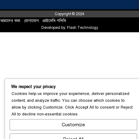
Copyright © 2024
আমাদের কথা
!
যোগাযোগ
!
প্রাইভেসি পলিসি
Developed by:
Flash Technology
সোনারগাঁয়ে ৬৮ পিস ইয়াবাসহ নারী মাদক
ব্যবসায়ী গ্রেফতার
০৩ আগস্ট ২০২৬
We respect your privacy
Cookies help us improve your experience, deliver personalized
content, and analyze traffic. You can choose which cookies to
সোনারগাঁয়ে পরিত্যক্ত উন্নয়ন প্রকল্প:
allow by clicking
Customize
. Click
Accept All
to consent or
Reject
ঠিকাদারের গাফিলতি নাকি তদারকির অভাব
All
to decline non-essential cookies.
০২ আগস্ট ২০২৬
Customize