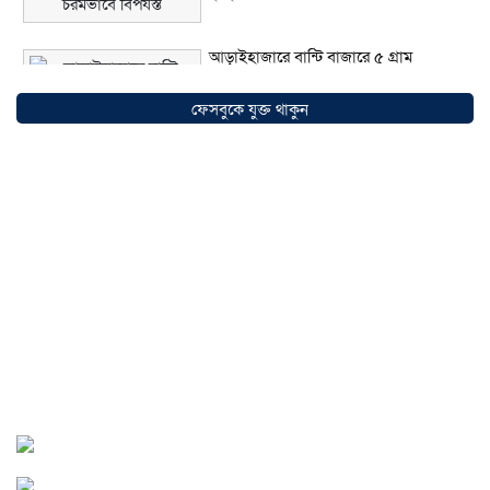
আড়াইহাজারে বান্টি বাজারে ৫ গ্রাম
হেরোইনসহ যুবক গ্রেপ্তার
০৩ আগস্ট ২০২৬
ফেসবুকে যুক্ত থাকুন
আড়াইহাজারে জেলেদের জালে উঠে এলো
শর্টগান
০৩ আগস্ট ২০২৬
সোনারগাঁয়ে ৬৮ পিস ইয়াবাসহ নারী মাদক
ব্যবসায়ী গ্রেফতার
০৩ আগস্ট ২০২৬
সোনারগাঁয়ে পরিত্যক্ত উন্নয়ন প্রকল্প:
ঠিকাদারের গাফিলতি নাকি তদারকির অভাব
০২ আগস্ট ২০২৬