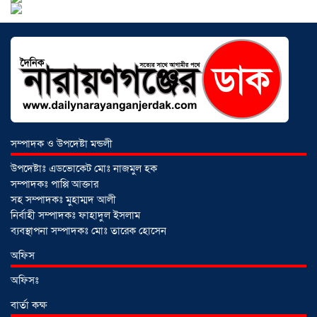
নারায়ণগঞ্জে জাতীয় যুব শক্তির নতুন কমিটি,
নেতৃত্বে বাঁধন-ইমন
০২ আগস্ট ২০২৬
আড়াইহাজারে বিএনপি-জামায়াতের মিছিলে
মুখোমুখি অবস্থান
০১ আগস্ট ২০২৬
সম্পাদক ও উপদেষ্টা মন্ডলী
সোনারগাঁয়ে দুটি হাসপাতালকে ভ্রাম্যমান
উপদেষ্টাঃ এডভোকেট মোঃ নাজমুল হক
আদালতের ৩ লাখ টাকা জরিমানা
০১
সম্পাদকঃ পাপ্পি আক্তার
আগস্ট ২০২৬
সহ সম্পাদকঃ মুহাম্মদ আলী
নির্বাহী সম্পাদকঃ ফাহাদুল ইসলাম
ব্যবস্থাপনা সম্পাদকঃ মোঃ তারেক হোসেন
একদলীয় শাসনের চেষ্টা করছে সরকার
অফিস
-মুহাম্মদ হাফিজুর রহমান
০১ আগস্ট ২০২৬
অফিসঃ
বার্তা কক্ষ
সোনারগাঁয়ে পুকুরের পানিতে ডুবে শিশুর মৃত্যু,