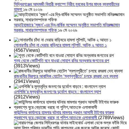
সিদ্ধিরগঞ্জের আদমজী বিহারী ক্যাম্পে নিরীহ যুবকের উপর মাদক ব্যবসায়ীদের
হামলা
১৬ মে ২০২৬
আড়াইহাজারে ‘সুজন’-এর দ্বি-বার্ষিক সম্মেলন অনুষ্ঠিত সভাপতি মনিরুজ্জামান
সরকার, সাধারণসম্পাদক শফিক
১৬ মে ২০২৬
সোনারগাঁয় চাঁদা না দেয়ায় বাড়িঘরে হামলা লুটপাট, আটক ২ আহত ১
(4567Views)
শূন্য থেকে কোটিপতি বনে যাওয়া সোহাগ রনির অন্ধকার জগতের গল্প
(3913Views)
রাজধানীর মিরপুরে আবাসিক হোটেল ‘স্বপ্নপুরীতে’ চলছে রমরমা দেহ ব্যবসা
(2941Views)
এলপিজি’র মূল্যবৃদ্ধি জনগণের দুর্ভোগ বাড়বে : বাংলাদেশ ন্যাপ
(2912Views)
কাউন্সিলর কার্যালয়ে হামলার ঘটনায় মামলার প্রধান আসামী টাইগার ফারুক
প্রকাশ্যে ঘুরে বেড়াচ্ছে ধরছে না পুলিশ,আতংকে এলাকাবাসী
(2789Views)