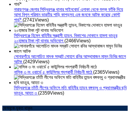
নারায়ণগঞ্জ জেলার সিদ্ধিরগঞ্জ থানার সাইনবোর্ড এলাকা থেকে শুল্ক ফাঁকি দিয়ে
আসা বিপুল পরিমান ভারতীয় শাড়ি কাপড়সহ এক জনকে আটক করেছে কোস্ট
গার্ড*
(2741Views)
সিদ্ধিরগঞ্জে হিমেল বাহিনীর সন্ত্রাসী তান্ডব, বিকাশের দোকানে হামলা ভাংচুর
২০হাজার টাকা লুট থানায় অভিযোগ
(2466Views)
সোনারগাঁয়ে আলোচিত মাদক সম্রাট সোহাগ রনির আস্থাবাজন মামুন ডিবির জালে
আটক
(2429Views)
নাসিক ৩ নং ওয়ার্ডে ৫ কাউন্সিলর পদপ্রার্থী নির্বাচনী মাঠে
(2365Views)
সিদ্ধিরগঞ্জে তাঁতী লীগের অফিসে মতি বাহিনীর তান্ডব বঙ্গবন্ধু ও প্রধানমন্ত্রীর ছবি
ভাংচুর, আহত ৩
(2359Views)
ফেসবুকে যুক্ত থাকুন