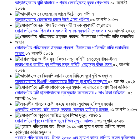
আড়াইহাজারে বান্টি বাজারে ৫ গ্রাম হেরোইনসহ যুবক গ্রেপ্তার
০৩ আগস্ট
২০২৬
আড়াইহাজারে জেলেদের জালে উঠে এলো শর্টগান
০৩ আগস্ট ২০২৬
সোনারগাঁয়ে ৬৮ পিস ইয়াবাসহ নারী মাদক ব্যবসায়ী গ্রেফতার
০৩ আগস্ট ২০২৬
সোনারগাঁয়ে পরিত্যক্ত উন্নয়ন প্রকল্প: ঠিকাদারের গাফিলতি নাকি তদারকির
অভাব
০২ আগস্ট ২০২৬
নারায়ণগঞ্জে জাতীয় যুব শক্তির নতুন কমিটি, নেতৃত্বে বাঁধন-ইমন
০২ আগস্ট
২০২৬
আড়াইহাজারে বিএনপি-জামায়াতের মিছিলে মুখোমুখি অবস্থান
০১ আগস্ট ২০২৬
সোনারগাঁয়ে দুটি হাসপাতালকে ভ্রাম্যমান আদালতের ৩ লাখ টাকা জরিমানা
০১
আগস্ট ২০২৬
একদলীয় শাসনের চেষ্টা করছে সরকার -মুহাম্মদ হাফিজুর রহমান
০১ আগস্ট ২০২৬
সোনারগাঁয়ে পুকুরের পানিতে ডুবে শিশুর মৃত্যু, আহত ১
৩১ জুলাই ২০২৬
প্রবাসে পরিশ্রমের জয়, ভিশন ২০৩০-এর সুযোগ কাজে লাগিয়ে সফল কুমিল্লার