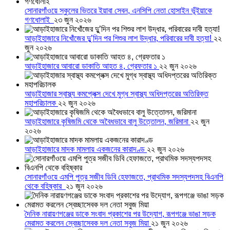
সোনারগাঁওয়ে স্কুলের ভিতরে ইয়াবা সেবন, এনসিপি নেতা হোসাইন ভূঁইয়াকে
গণধোলাই
২৩ জুন ২০২৬
আড়াইহাজারে নিখোঁজের দুু’দিন পর শিশুর লাশ উদ্ধার, পরিবারের দাবী হত্যা!
২২
জুন ২০২৬
আড়াইহাজারে আবারো ডাকাতি আহত ৪, গ্রেফতার ১
২২ জুন ২০২৬
আড়াইহাজার স্বাস্থ্য কমপ্লেক্স দেখে মুগ্ধ স্বাস্থ্য অধিদপ্তরের অতিরিক্ত
মহাপরিচালক
২২ জুন ২০২৬
আড়াইহাজারে কৃষিজমি থেকে অবৈধভাবে বালু উত্তোলন, জরিমানা
২২ জুন
২০২৬
আড়াইহাজারে মাদক মামলায় একজনের কারাদণ্ড
২২ জুন ২০২৬
সোনারগাঁওয়ে এমপি পুত্র সজীব ডিবি হেফাজতে, প্রাথমিক সদস্যপদসহ বিএনপি
থেকে বহিষ্কার
২১ জুন ২০২৬
দৈনিক নারায়ণগঞ্জের ডাকে সংবাদ প্রকাশের পর উদ্যোগ, রূপগঞ্জে ভাঙা সড়ক
মেরামত করলেন স্বেচ্ছাসেবক দল নেতা সবুজ মিয়া
২১ জুন ২০২৬