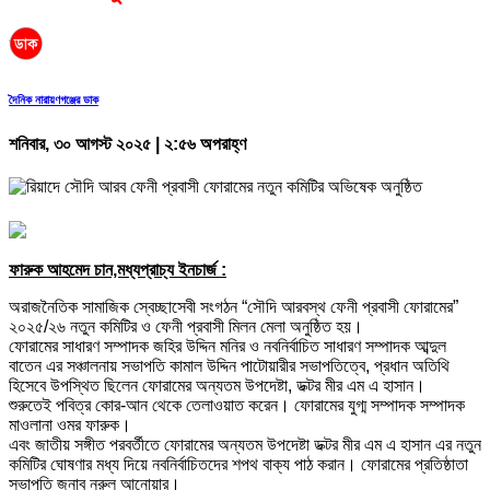
দৈনিক নারায়ণগঞ্জের ডাক
শনিবার, ৩০ আগস্ট ২০২৫ | ২:৫৬ অপরাহ্ণ
ফারুক আহমেদ চান,মধ্যপ্রাচ্য ইনচার্জ :
অরাজনৈতিক সামাজিক স্বেচ্ছাসেবী সংগঠন “সৌদি আরবস্থ ফেনী প্রবাসী ফোরামের”
২০২৫/২৬ নতুন কমিটির ও ফেনী প্রবাসী মিলন মেলা অনুষ্ঠিত হয়।
ফোরামের সাধারণ সম্পাদক জহির উদ্দিন মনির ও নবনির্বাচিত সাধারণ সম্পাদক আব্দুল
বাতেন এর সঞ্চালনায় সভাপতি কামাল উদ্দিন পাটোয়ারীর সভাপতিত্বে, প্রধান অতিথি
হিসেবে উপস্থিত ছিলেন ফোরামের অন্যতম উপদেষ্টা, ডক্টর মীর এম এ হাসান।
শুরুতেই পবিত্র কোর-আন থেকে তেলাওয়াত করেন। ফোরামের যুগ্ম সম্পাদক সম্পাদক
মাওলানা ওমর ফারুক।
এবং জাতীয় সঙ্গীত পরবর্তীতে ফোরামের অন্যতম উপদেষ্টা ডক্টর মীর এম এ হাসান এর নতুন
কমিটির ঘোষণার মধ্য দিয়ে নবনির্বাচিতদের শপথ বাক্য পাঠ করান। ফোরামের প্রতিষ্ঠাতা
সভাপতি জনাব নুরুল আনোয়ার।