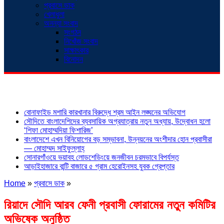
প্রবাসে ডাক
খেলাধুলা
অনন্যা সংবাদ
সংগঠন
নিখোঁজ সংবাদ
সাক্ষাৎকার
বিনোদন
শিরোনাম
বোনাফাইড মশারি কারখানার বিরুদ্ধে শ্রম আইন লঙ্ঘনের অভিযোগ
সৌদিতে বাংলাদেশিদের ব্যবসায়িক অগ্রযাত্রায় নতুন অধ্যায়, উদ্বোধন হলো
‘শিফা মোহাম্মদিয়া ফিশারিজ’
বাংলাদেশে এখন বিনিয়োগের বড় সম্ভাবনা, উন্নয়নের অংশীদার হোন প্রবাসীরা
— মোহাম্মদ সাইফুল্লাহ্
সোনারগাঁওয়ে ভয়াবহ লোডশেডিংয়ে জনজীবন চরমভাবে বিপর্যস্ত
আড়াইহাজারে বান্টি বাজারে ৫ গ্রাম হেরোইনসহ যুবক গ্রেপ্তার
Home
»
প্রবাসে ডাক
»
রিয়াদে সৌদি আরব ফেনী প্রবাসী ফোরামের নতুন কমিটির
অভিষেক অনুষ্ঠিত