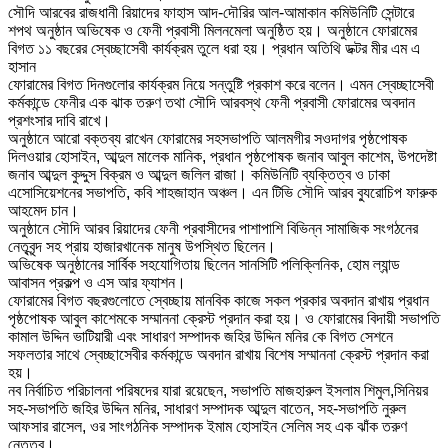
সৌদি আরবের রাজধানী রিয়াদের ফাহাস আদ-দৌরির আল-আমাকান কমিউনিটি সেন্টারে
শপথ অনুষ্ঠান অভিষেক ও ফেনী প্রবাসী মিলনমেলা অনুষ্ঠিত হয়। অনুষ্ঠানে ফোরামের
বিগত ১১ বছরের স্বেচ্ছাসেবী কার্যক্রম তুলে ধরা হয়। প্রধান অতিথি ডক্টর মীর এম এ
হাসান
ফোরামের বিগত দিনগুলোর কার্যক্রম নিয়ে সন্তুষ্টি প্রকাশ করে বলেন। এমন স্বেচ্ছাসেবী
কর্মকান্ডে ফেনীর এক ঝাক তরুণ তথা সৌদি আরবস্থ ফেনী প্রবাসী ফোরামের অবদান
প্রশংসার দাবি রাখে।
অনুষ্ঠানে আরো বক্তব্য রাখেন ফোরামের সহসভাপতি আলমগীর সওদাগর পৃষ্ঠপোষক
দিলওয়ার হোসাইন, আব্দুল মালেক মানিক, প্রধান পৃষ্ঠপোষক জনাব আবুল কাশেম, উপদেষ্টা
জনাব আব্দুল কুদ্দুস বিক্রম ও আব্দুল জলিল রাজা। কমিউনিটি ব্যক্তিত্ব ও ঢাকা
এসোসিয়েশনের সভাপতি, কবি শাহজাহান অঞ্চল। এন টিভি সৌদি আরব ব্যুরোচিপ ফারুক
আহমেদ চান।
অনুষ্ঠানে সৌদি আরব রিয়াদের ফেনী প্রবাসীদের পাশাপাশি বিভিন্ন সামাজিক সংগঠনের
নেতৃবৃন্দ সহ প্রায় হাজারখানেক মানুষ উপস্থিত ছিলেন।
অভিষেক অনুষ্ঠানের সার্বিক সহযোগিতায় ছিলেন সানসিটি পলিক্লিনিক, হোম ল্যান্ড
আবাসন প্রকল্প ও এস আর ফ্যাশন।
ফোরামের বিগত বছরগুলোতে স্বেচ্ছায় মানবিক কাজে সকল প্রকার অবদান রাখায় প্রধান
পৃষ্ঠপোষক আবুল কাশেমকে সম্মাননা ক্রেস্ট প্রদান করা হয়। ও ফোরামের বিদায়ী সভাপতি
কামাল উদ্দিন ভাটিয়ারী এবং সাধারণ সম্পাদক জহির উদ্দিন মনির কে বিগত সেশনে
সফলতার সাথে স্বেচ্ছাসেবীর কর্মকান্ডে অবদান রাখায় বিশেষ সম্মাননা ক্রেস্ট প্রদান করা
হয়।
নব নির্বাচিত পরিচালনা পরিষদের যারা রয়েছেন, সভাপতি মাজহারুল ইসলাম শিমুল,সিনিয়র
সহ-সভাপতি জহির উদ্দিন মনির, সাধারণ সম্পাদক আব্দুল বাতেন, সহ-সভাপতি নুরুল
আফসার রাসেল, ওর সাংগঠনিক সম্পাদক ইমাম হোসাইন সেলিম সহ এক ঝাঁক তরুণ
নেতৃত্ব।