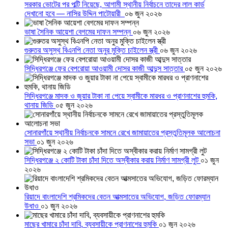
সরকার ভোটের পর পল্টি নিয়েছে, আগামী স্থানীয় নির্বাচনে তাদের লাল কার্ড
দেখানো হবে — নাসির উদ্দিন পাটোয়ারী
০৬ জুন ২০২৬
ভাষা সৈনিক আয়েশা বেগমের দাফন সম্পন্ন
০৬ জুন ২০২৬
গুরুতর অসুস্থ বিএনপি নেতা অনুর মুক্তি চাইলেন স্ত্রী
০৬ জুন ২০২৬
সিদ্ধিরগঞ্জে ফের বেপরোয়া আওয়ামী দোসর কাজী আব্দুস সাত্তার
০৫ জুন ২০২৬
সিদ্ধিরগঞ্জে মাদক ও জুয়ার টাকা না পেয়ে স্বামীকে মারধর ও প্রাণনাশের হুমকি,
থানায় জিডি
০৫ জুন ২০২৬
সোনারগাঁয়ে স্থানীয় নির্বাচনকে সামনে রেখে জামায়াতের প্রস্তুতিমূলক আলোচনা
সভা
০১ জুন ২০২৬
সিদ্ধিরগঞ্জে ২ কোটি টাকা চাঁদা দিতে অস্বীকার করায় নির্মাণ সামগ্রী লুট
০১ জুন
২০২৬
রিয়াদে বাংলাদেশি শ্রমিকদের বেতন আত্মসাতের অভিযোগ, জড়িত ফোরম্যান
উধাও
০১ জুন ২০২৬
মাছের খামারে চাঁদা দাবি, ব্যবসায়ীকে প্রাণনাশের হুমকি
০১ জুন ২০২৬