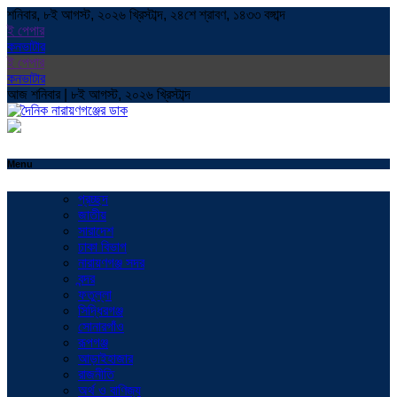
শনিবার, ৮ই আগস্ট, ২০২৬ খ্রিস্টাব্দ, ২৪শে শ্রাবণ, ১৪৩৩ বঙ্গাব্দ
ই পেপার
কনভাটার
ই পেপার
কনভাটার
আজ শনিবার | ৮ই আগস্ট, ২০২৬ খ্রিস্টাব্দ
Menu
প্রচ্ছদ
জাতীয়
সারাদেশ
ঢাকা বিভাগ
নারায়ণগঞ্জ সদর
বন্দর
ফতুল্লা
সিদ্ধিরগঞ্জ
সোনারগাঁও
রূপগঞ্জ
আড়াইহাজার
রাজনীতি
অর্থ ও বাণিজ্য