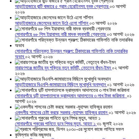
আড়াইহাজারে বান্টি বাজারে ৫ গ্রাম হেরোইনসহ যুবক গ্রেপ্তার
০৩ আগস্ট
২০২৬
আড়াইহাজারে জেলেদের জালে উঠে এলো শর্টগান
০৩ আগস্ট ২০২৬
সোনারগাঁয়ে ৬৮ পিস ইয়াবাসহ নারী মাদক ব্যবসায়ী গ্রেফতার
০৩ আগস্ট ২০২৬
সোনারগাঁয়ে পরিত্যক্ত উন্নয়ন প্রকল্প: ঠিকাদারের গাফিলতি নাকি তদারকির
অভাব
০২ আগস্ট ২০২৬
নারায়ণগঞ্জে জাতীয় যুব শক্তির নতুন কমিটি, নেতৃত্বে বাঁধন-ইমন
০২ আগস্ট
২০২৬
আড়াইহাজারে বিএনপি-জামায়াতের মিছিলে মুখোমুখি অবস্থান
০১ আগস্ট ২০২৬
সোনারগাঁয়ে দুটি হাসপাতালকে ভ্রাম্যমান আদালতের ৩ লাখ টাকা জরিমানা
০১
আগস্ট ২০২৬
একদলীয় শাসনের চেষ্টা করছে সরকার -মুহাম্মদ হাফিজুর রহমান
০১ আগস্ট ২০২৬
সোনারগাঁয়ে পুকুরের পানিতে ডুবে শিশুর মৃত্যু, আহত ১
৩১ জুলাই ২০২৬