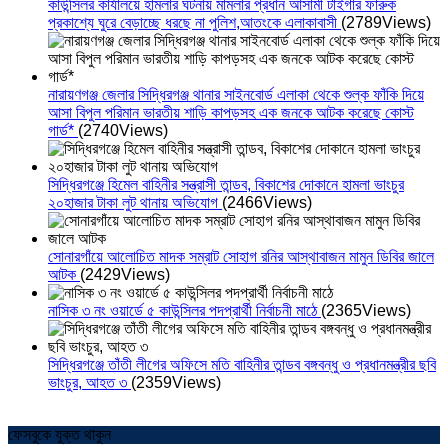
কাউন্সিলর কার্যালয়ে হামলার ঘটনায় মামলার প্রধান আসামী টাইগার ফারুক
প্রকাশ্যে ঘুরে বেড়াচ্ছে ধরছে না পুলিশ,আতংকে এলাকাবাসী
(2789Views)
নারায়ণগঞ্জ জেলার সিদ্ধিরগঞ্জ থানার সাইনবোর্ড এলাকা থেকে শুল্ক ফাঁকি দিয়ে
আসা বিপুল পরিমান ভারতীয় শাড়ি কাপড়সহ এক জনকে আটক করেছে কোস্ট
গার্ড*
(2740Views)
সিদ্ধিরগঞ্জে হিমেল বাহিনীর সন্ত্রাসী তান্ডব, বিকাশের দোকানে হামলা ভাংচুর
২০হাজার টাকা লুট থানায় অভিযোগ
(2466Views)
সোনারগাঁয়ে আলোচিত মাদক সম্রাট সোহাগ রনির আস্থাবাজন মামুন ডিবির জালে
আটক
(2429Views)
নাসিক ৩ নং ওয়ার্ডে ৫ কাউন্সিলর পদপ্রার্থী নির্বাচনী মাঠে
(2365Views)
সিদ্ধিরগঞ্জে তাঁতী লীগের অফিসে মতি বাহিনীর তান্ডব বঙ্গবন্ধু ও প্রধানমন্ত্রীর ছবি
ভাংচুর, আহত ৩
(2359Views)
ফেসবুকে যুক্ত থাকুন