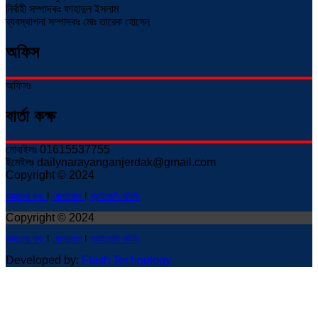
নির্বাহী সম্পাদকঃ ফাহাদুল ইসলাম
ব্যবস্থাপনা সম্পাদকঃ মোঃ তারেক হোসেন
অফিস
অফিসঃ
বার্তা কক্ষ
মোবাইলঃ 01615537755
ইমেইলঃ dailynarayanganjerdak@gmail.com
Copyright © 2024
আমাদের কথা
!
যোগাযোগ
!
প্রাইভেসি পলিসি
Copyright © 2024
আমাদের কথা
!
যোগাযোগ
!
প্রাইভেসি পলিসি
Developed by:
Flash Technology