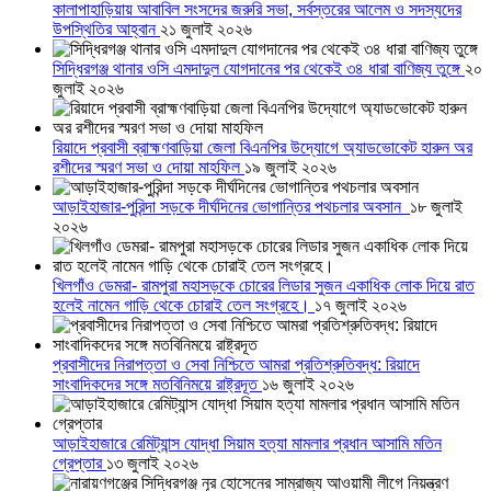
কালাপাহাড়িয়ায় আবাবিল সংসদের জরুরি সভা, সর্বস্তরের আলেম ও সদস্যদের
উপস্থিতির আহ্বান
২১ জুলাই ২০২৬
সিদ্ধিরগঞ্জ থানার ওসি এমদাদুল যোগদানের পর থেকেই ৩৪ ধারা বাণিজ্য তুঙ্গে
২০
জুলাই ২০২৬
রিয়াদে প্রবাসী ব্রাহ্মণবাড়িয়া জেলা বিএনপির উদ্যোগে অ্যাডভোকেট হারুন অর
রশীদের স্মরণ সভা ও দোয়া মাহফিল
১৯ জুলাই ২০২৬
আড়াইহাজার-পুরিন্দা সড়কে দীর্ঘদিনের ভোগান্তির পথচলার অবসান
১৮ জুলাই
২০২৬
খিলগাঁও ডেমরা- রামপুরা মহাসড়কে চোরের লিডার সুজন একাধিক লোক দিয়ে রাত
হলেই নামেন গাড়ি থেকে চোরাই তেল সংগ্রহে।
১৭ জুলাই ২০২৬
প্রবাসীদের নিরাপত্তা ও সেবা নিশ্চিতে আমরা প্রতিশ্রুতিবদ্ধ: রিয়াদে
সাংবাদিকদের সঙ্গে মতবিনিময়ে রাষ্ট্রদূত
১৬ জুলাই ২০২৬
আড়াইহাজারে রেমিট্যান্স যোদ্ধা সিয়াম হত্যা মামলার প্রধান আসামি মতিন
গ্রেপ্তার
১৩ জুলাই ২০২৬