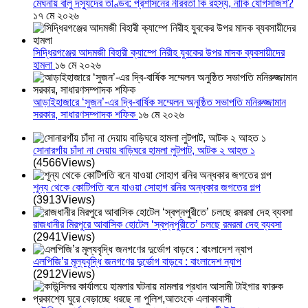
মেঘনায় বালু দস্যুদের তাণ্ডব: প্রশাসনের নীরবতা কি রহস্য, নাকি যোগসাজশ?
১৭ মে ২০২৬
সিদ্ধিরগঞ্জের আদমজী বিহারী ক্যাম্পে নিরীহ যুবকের উপর মাদক ব্যবসায়ীদের
হামলা
১৬ মে ২০২৬
আড়াইহাজারে ‘সুজন’-এর দ্বি-বার্ষিক সম্মেলন অনুষ্ঠিত সভাপতি মনিরুজ্জামান
সরকার, সাধারণসম্পাদক শফিক
১৬ মে ২০২৬
সোনারগাঁয় চাঁদা না দেয়ায় বাড়িঘরে হামলা লুটপাট, আটক ২ আহত ১
(4566Views)
শূন্য থেকে কোটিপতি বনে যাওয়া সোহাগ রনির অন্ধকার জগতের গল্প
(3913Views)
রাজধানীর মিরপুরে আবাসিক হোটেল ‘স্বপ্নপুরীতে’ চলছে রমরমা দেহ ব্যবসা
(2941Views)
এলপিজি’র মূল্যবৃদ্ধি জনগণের দুর্ভোগ বাড়বে : বাংলাদেশ ন্যাপ
(2912Views)