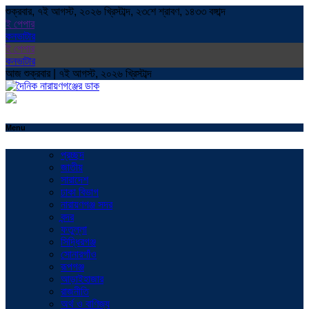
শুক্রবার, ৭ই আগস্ট, ২০২৬ খ্রিস্টাব্দ, ২৩শে শ্রাবণ, ১৪৩৩ বঙ্গাব্দ
ই পেপার
কনভাটার
ই পেপার
কনভাটার
আজ শুক্রবার | ৭ই আগস্ট, ২০২৬ খ্রিস্টাব্দ
Menu
প্রচ্ছদ
জাতীয়
সারাদেশ
ঢাকা বিভাগ
নারায়ণগঞ্জ সদর
বন্দর
ফতুল্লা
সিদ্ধিরগঞ্জ
সোনারগাঁও
রূপগঞ্জ
আড়াইহাজার
রাজনীতি
অর্থ ও বাণিজ্য