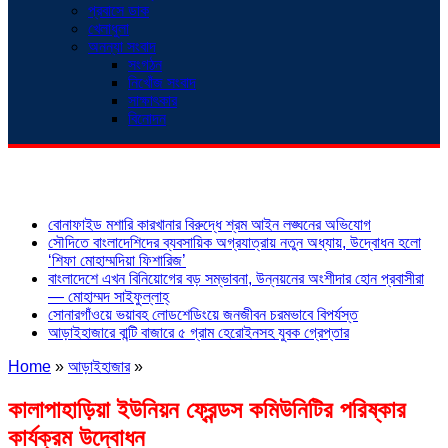
প্রবাসে ডাক
খেলাধুলা
অনন্যা সংবাদ
সংগঠন
নিখোঁজ সংবাদ
সাক্ষাৎকার
বিনোদন
শিরোনাম
বোনাফাইড মশারি কারখানার বিরুদ্ধে শ্রম আইন লঙ্ঘনের অভিযোগ
সৌদিতে বাংলাদেশিদের ব্যবসায়িক অগ্রযাত্রায় নতুন অধ্যায়, উদ্বোধন হলো
‘শিফা মোহাম্মদিয়া ফিশারিজ’
বাংলাদেশে এখন বিনিয়োগের বড় সম্ভাবনা, উন্নয়নের অংশীদার হোন প্রবাসীরা
— মোহাম্মদ সাইফুল্লাহ্
সোনারগাঁওয়ে ভয়াবহ লোডশেডিংয়ে জনজীবন চরমভাবে বিপর্যস্ত
আড়াইহাজারে বান্টি বাজারে ৫ গ্রাম হেরোইনসহ যুবক গ্রেপ্তার
Home
»
আড়াইহাজার
»
কালাপাহাড়িয়া ইউনিয়ন ফ্রেন্ডস কমিউনিটির পরিষ্কার
কার্যক্রম উদ্বোধন