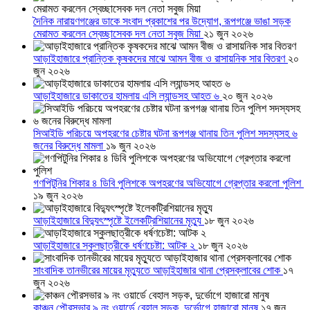
দৈনিক নারায়ণগঞ্জের ডাকে সংবাদ প্রকাশের পর উদ্যোগ, রূপগঞ্জে ভাঙা সড়ক
মেরামত করলেন স্বেচ্ছাসেবক দল নেতা সবুজ মিয়া
২১ জুন ২০২৬
আড়াইহাজারে প্রান্তিক কৃষকদের মাঝে আমন বীজ ও রাসায়নিক সার বিতরণ
২০
জুন ২০২৬
আড়াইহাজারে ডাকাতের হামলায় এসি ল্যান্ডসহ আহত ৬
২০ জুন ২০২৬
সিআইডি পরিচয়ে অপহরণের চেষ্টার ঘটনা রূপগঞ্জ থানায় তিন পুলিশ সদস্যসহ ৬
জনের বিরুদ্ধে মামলা
১৯ জুন ২০২৬
গণপিটুনির শিকার ৪ ডিবি পুলিশকে অপহরণের অভিযোগে গ্রেপ্তার করলো পুলিশ
১৯ জুন ২০২৬
আড়াইহাজারে বিদ্যুৎস্পৃষ্টে ইলেকট্রিশিয়ানের মৃত্যু
১৮ জুন ২০২৬
আড়াইহাজারে স্কুলছাত্রীকে ধর্ষণচেষ্টা: আটক ২
১৮ জুন ২০২৬
সাংবাদিক তানভীরের মায়ের মৃত্যুতে আড়াইহাজার থানা প্রেসক্লাবের শোক
১৭
জুন ২০২৬
কাঞ্চন পৌরসভার ৯ নং ওয়ার্ডে বেহাল সড়ক, দুর্ভোগে হাজারো মানুষ
১৭ জুন