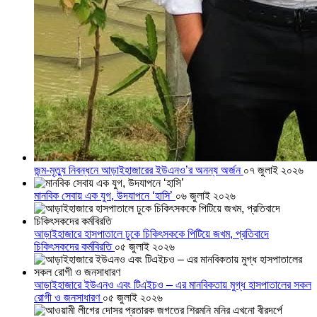
জন্ম-মৃত্যু নিবন্ধনে আড়াইহাজারের ইউএনও’র অনন্য অর্জন
০৭ জুলাই ২০২৬
মানবিক সেবায় এক যুগ, উদযাপনে ‘হাসি’
০৬ জুলাই ২০২৬
আড়াইহাজারে হাসপাতালে ঢুকে চিকিৎসককে পিটিয়ে জখম, প্রতিবাদে
চিকিৎসকদের কর্মবিরতি
০৫ জুলাই ২০২৬
আড়াইহাজারে ইউএনও এবং টিএইচও – এর মানবিকতায় মুগ্ধ হাসপাতালের সকল
রোগী ও জনসাধারণ
০৫ জুলাই ২০২৬