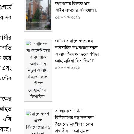
কারখানার বিরুদ্ধে শ্রম
ংঘর্ষে
আইন লঙ্ঘনের অভিযোগ
য়নের
০৫ আগস্ট ২০২৬
বাসীর
সৌদিতে বাংলাদেশিদের
ভাপতি
ব্যবসায়িক অগ্রযাত্রায় নতুন
অধ্যায়, উদ্বোধন হলো ‘শিফা
ত হয়ে
মোহাম্মদিয়া ফিশারিজ’
ন এবং
০৫ আগস্ট ২০২৬
ন্টের
ক্ষের
র আহত
বাংলাদেশে এখন
বিনিয়োগের বড় সম্ভাবনা,
র ওসি
উন্নয়নের অংশীদার হোন
়েছে।
প্রবাসীরা — মোহাম্মদ