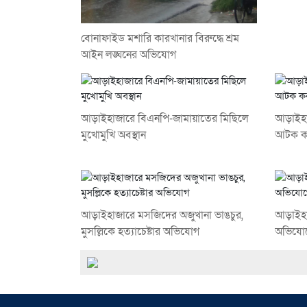
বোনাফাইড মশারি কারখানার বিরুদ্ধে শ্রম
আইন লঙ্ঘনের অভিযোগ
আড়াইহাজারে বিএনপি-জামায়াতের মিছিলে
আড়াইহা
মুখোমুখি অবস্থান
আটক ক
আড়াইহাজারে মস‌জি‌দের অজুখানা ভাঙচুর,
আড়াইহাজা
মুসল্লিকে হত্যাচেষ্টার অভিযোগ
অভিযোগে