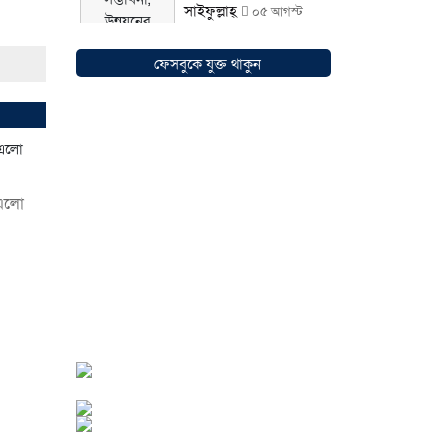
সাইফুল্লাহ্
০৫ আগস্ট
২০২৬
ফেসবুকে যুক্ত থাকুন
সোনারগাঁওয়ে ভয়াবহ
লোডশেডিংয়ে জনজীবন
চরমভাবে বিপর্যস্ত
 এলো
০৩
আগস্ট ২০২৬
আড়াইহাজারে বান্টি বাজারে
৫ গ্রাম হেরোইনসহ যুবক
গ্রেপ্তার
০৩ আগস্ট ২০২৬