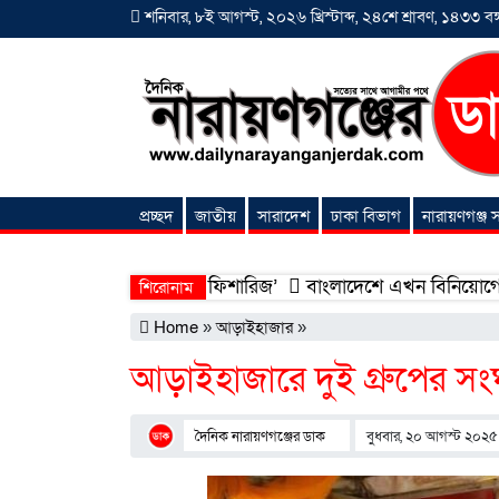
শনিবার, ৮ই আগস্ট, ২০২৬ খ্রিস্টাব্দ, ২৪শে শ্রাবণ, ১৪৩৩ বঙ্গ
প্রচ্ছদ
জাতীয়
সারাদেশ
ঢাকা বিভাগ
নারায়ণগঞ্জ
অনন্যা সংবাদ
হলো ‘শিফা মোহাম্মদিয়া ফিশারিজ’
বাংলাদেশে এখন বিনিয়োগের বড় সম্
শিরোনাম
Home
»
আড়াইহাজার
»
আড়াইহাজারে দুই গ্রুপের সং
দৈনিক নারায়ণগঞ্জের ডাক
বুধবার, ২০ আগস্ট ২০২৫ 