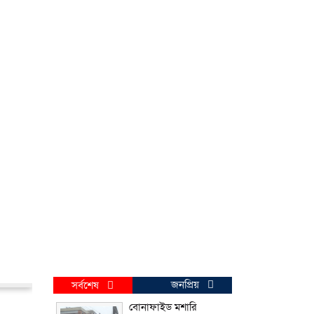
জনপ্রিয়
সর্বশেষ
বোনাফাইড মশারি