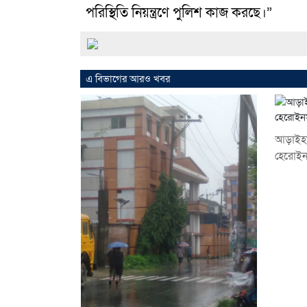
পরিস্থিতি নিয়ন্ত্রণে পুলিশ কাজ করছে।”
এ বিভাগের আরও খবর
আড়াইহা
হেরোইনস