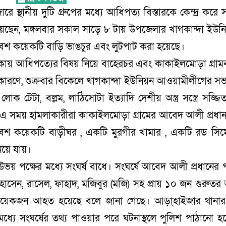
 স্থানীয় দুটি গ্রুপের মধ্যে আধিপত্য বিস্তারকে কেন্দ্র করে স
েছেন, মঙ্গলবার সকাল সাড়ে ৮ টায় উপজেলার খাগকান্দা ইউনি
েশ কয়েকটি বাড়ি ভাঙচুর এবং লুটপাট করা হয়েছে।
 এলাকায় আধিপত্যের বিষয় নিয়ে বাহেরচর এবং কাকাইলমোড়া গ্রাম
র কারণে, শুক্রবার বিকেলে খাগকান্দা ইউনিয়ন আওয়ামীলীগের স
োক টেটা, বল্লম, লাঠিসোটা ইত্যাদি দেশীয় অস্ত্র সস্ত্রে সজ্জি
 এ সময় হামলাকারীরা কাকাইলমোড়া গ্রামের আবেদ আলী প্রধা
শ কয়েকটি বাড়ীঘর , একটি মুরগীর খামার , একটি রড সিমে
নিয়ে যায়।
 পক্ষের মধ্যে সংঘর্ষ বাধে। সংঘর্ষে আবেদ আলী প্রধানের প
ুল হোসেন, রাসেল, ফাহাদ, মজিবুর (মজি) সহ প্রায় ১০ জন গুরুত
 ও কয়েকজন আহত হয়েছে বলে জানা গেছে। আড়া্হাইজার থানা
 মধ্যে সংঘর্ষের তথ্য পাওয়ার পরে ঘটনাস্থলে পুলিশ পাঠানো হয