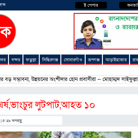
াব্দ
ই পেপার
কনভা
 সদর
বন্দর
ফতুল্লা
সিদ্ধিরগঞ্জ
সোনারগাঁও
রূপগঞ্জ
আড়াইহাজার
রা
ভাবনা, উন্নয়নের অংশীদার হোন প্রবাসীরা — মোহাম্মদ সাইফুল্লাহ্
স
ঘর্ষ,ভাংচুর লুটপাট,আহত ১০
| ৫:২৯ অপরাহ্ণ