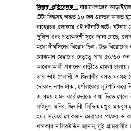
নিজস্ব প্রতিবেদক :
নারায়ণগঞ্জের আড়াইহাজারে
টেটা বিদ্ধসহ অন্তত ১০ জন গুরুতর আহত হয়
বাহেরচর এলাকায় এই ঘটনাটি ঘটে। ঘটনায় ব
পুলিশ এবং প্রত্যক্ষদর্শী সূত্রে জানা গেছে,
মধ্যে দীর্ঘদিনের বিরোধ ছিল। উক্ত বিরোধে
লোকমান মেম্বারের নেতৃত্বে প্রায় ৫০/৬০ জন ল
আবেদ আলী প্রধানের বাড়ীতে হামলা চালায়।
তার ভাই গেলানী ও জিলানীর বসত ঘরসহ বে
দোকান, নগদ টাকা, স্বর্ণালংকার লুটপাট করে 
এ সময় হামলাকারীদেরকে বাধা দিতে গেলে উভয়
সাইদুল, মনির, জিলানী, সিদ্দিক,মঞ্জুর, মকব
হয়। সংঘর্ষে লোকমান মেম্বারের পক্ষের
খন্দকার নাসিরউদ্দিন জানান, দুই গ্রামবাসীর