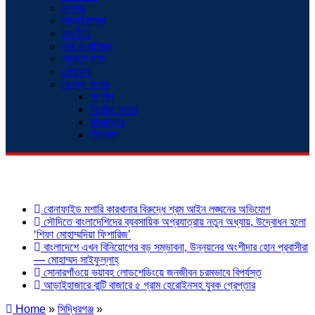
রূপগঞ্জ
আড়াইহাজার
রাজনীতি
অর্থ ও বাণিজ্য
প্রবাসে ডাক
খেলাধুলা
অনন্যা সংবাদ
সংগঠন
নিখোঁজ সংবাদ
সাক্ষাৎকার
বিনোদন
শিরোনাম
বোনাফাইড মশারি কারখানার বিরুদ্ধে শ্রম আইন লঙ্ঘনের অভিযোগ
সৌদিতে বাংলাদেশিদের ব্যবসায়িক অগ্রযাত্রায় নতুন অধ্যায়, উদ্বোধন হলো
‘শিফা মোহাম্মদিয়া ফিশারিজ’
বাংলাদেশে এখন বিনিয়োগের বড় সম্ভাবনা, উন্নয়নের অংশীদার হোন প্রবাসীরা
— মোহাম্মদ সাইফুল্লাহ্
সোনারগাঁওয়ে ভয়াবহ লোডশেডিংয়ে জনজীবন চরমভাবে বিপর্যস্ত
আড়াইহাজারে বান্টি বাজারে ৫ গ্রাম হেরোইনসহ যুবক গ্রেপ্তার
Home
»
সিদ্ধিরগঞ্জ
»