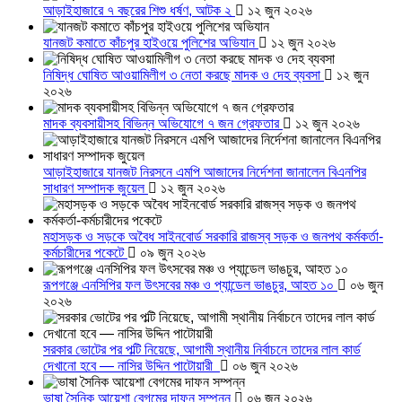
আড়াইহাজারে ৭ বছরের শিশু ধর্ষণ, আটক ২
১২ জুন ২০২৬
যানজট কমাতে কাঁচপুর হাইওয়ে পুলিশের অভিযান
১২ জুন ২০২৬
নিষিদ্ধ ঘোষিত আওয়ামিলীগ ৩ নেতা করছে মাদক ও দেহ ব্যবসা
১২ জুন
২০২৬
মাদক ব্যবসায়ীসহ বিভিন্ন অভিযোগে ৭ জন গ্রেফতার
১২ জুন ২০২৬
আড়াইহাজারে যানজট নিরসনে এমপি আজাদের নির্দেশনা জানালেন বিএনপির
সাধারণ সম্পাদক জুয়েল
১২ জুন ২০২৬
মহাসড়ক ও সড়কে অবৈধ সাইনবোর্ড সরকারি রাজস্ব সড়ক ও জনপথ কর্মকর্তা-
কর্মচারীদের পকেটে
০৯ জুন ২০২৬
রূপগঞ্জে এনসিপির ফল উৎসবের মঞ্চ ও প্যান্ডেল ভাঙচুর, আহত ১০
০৬ জুন
২০২৬
সরকার ভোটের পর পল্টি নিয়েছে, আগামী স্থানীয় নির্বাচনে তাদের লাল কার্ড
দেখানো হবে — নাসির উদ্দিন পাটোয়ারী
০৬ জুন ২০২৬
ভাষা সৈনিক আয়েশা বেগমের দাফন সম্পন্ন
০৬ জুন ২০২৬