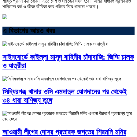
শাস্তি প্রদান করা হোক। এতে দেশ ও সমাজের মঙ্গল হবে। আমরা সাধারণ শ্রমিকরাও
শান্তিতে কর্ম ও জীবন জীবিকা করে পরিবার নিয়ে থাকতে পারবো।
এ বিভাগের আরও খবর
সাইনবোর্ডে কাইল্লা মাসুদ বাহিনীর চাঁদাবাজি: জিম্মি চালক
ও যাত্রীরা
সিদ্ধিরগঞ্জ থানার ওসি এমদাদুল যোগদানের পর থেকেই
৩৪ ধারা বাণিজ্য তুঙ্গে
আওয়ামী লীগের দোসর প্রতারক জগতের শিরমনি মনির