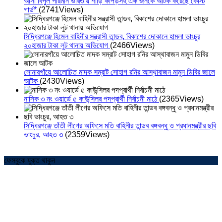
আসা বিপুল পরিমান ভারতীয় শাড়ি কাপড়সহ এক জনকে আটক করেছে কোস্ট
গার্ড*
(2741Views)
সিদ্ধিরগঞ্জে হিমেল বাহিনীর সন্ত্রাসী তান্ডব, বিকাশের দোকানে হামলা ভাংচুর
২০হাজার টাকা লুট থানায় অভিযোগ
(2466Views)
সোনারগাঁয়ে আলোচিত মাদক সম্রাট সোহাগ রনির আস্থাবাজন মামুন ডিবির জালে
আটক
(2430Views)
নাসিক ৩ নং ওয়ার্ডে ৫ কাউন্সিলর পদপ্রার্থী নির্বাচনী মাঠে
(2365Views)
সিদ্ধিরগঞ্জে তাঁতী লীগের অফিসে মতি বাহিনীর তান্ডব বঙ্গবন্ধু ও প্রধানমন্ত্রীর ছবি
ভাংচুর, আহত ৩
(2359Views)
ফেসবুকে যুক্ত থাকুন