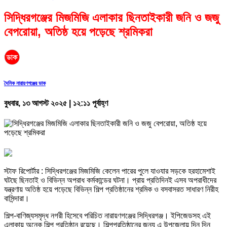
সিদ্ধিরগঞ্জের মিজমিজি এলাকার ছিনতাইকারী জনি ও জজু
বেপরোয়া, অতিষ্ঠ হয়ে পড়েছে শ্রমিকরা
দৈনিক নারায়ণগঞ্জের ডাক
বুধবার, ১৩ আগস্ট ২০২৫ | ১২:১১ পূর্বাহ্ণ
স্টাফ রিপোর্টার : সিদ্ধিরগঞ্জের মিজমিজি কেলেন পারের পুলে যাওযার সড়কে হরহামেশাই
ঘটছে ছিনতাই ও বিভিন্ন অপরাধ কর্মকান্ডের ঘটনা। প্রায় প্রতিদিনই এসব অপরাধীদের
যন্ত্রণায় অতিষ্ঠ হয়ে পড়েছে বিভিন্ন শিল্প প্রতিষ্ঠানের শ্রমিক ও বসবাসরত সাধারণ নিরীহ
বাসিন্দারা।
শিল্প-বাণিজ্যসমৃদ্ধ নগরী হিসেবে পরিচিত নারায়ণগঞ্জের সিদ্ধিরগঞ্জ। ইপিজেডসহ এই
এলাকায় অনেক শিল্প প্রতিষ্ঠান রয়েছে। শিল্পপ্রতিষ্ঠানের জন্য এ উপজেলায় দিন দিন