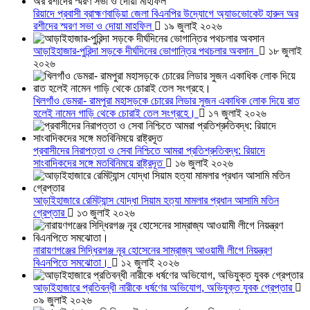
রিয়াদে প্রবাসী ব্রাহ্মণবাড়িয়া জেলা বিএনপির উদ্যোগে অ্যাডভোকেট হারুন অর
রশীদের স্মরণ সভা ও দোয়া মাহফিল
১৯ জুলাই ২০২৬
আড়াইহাজার-পুরিন্দা সড়কে দীর্ঘদিনের ভোগান্তির পথচলার অবসান
১৮ জুলাই
২০২৬
খিলগাঁও ডেমরা- রামপুরা মহাসড়কে চোরের লিডার সুজন একাধিক লোক দিয়ে রাত
হলেই নামেন গাড়ি থেকে চোরাই তেল সংগ্রহে।
১৭ জুলাই ২০২৬
প্রবাসীদের নিরাপত্তা ও সেবা নিশ্চিতে আমরা প্রতিশ্রুতিবদ্ধ: রিয়াদে
সাংবাদিকদের সঙ্গে মতবিনিময়ে রাষ্ট্রদূত
১৬ জুলাই ২০২৬
আড়াইহাজারে রেমিট্যান্স যোদ্ধা সিয়াম হত্যা মামলার প্রধান আসামি মতিন
গ্রেপ্তার
১৩ জুলাই ২০২৬
নারায়ণগঞ্জের সিদ্ধিরগঞ্জ নূর হোসেনের সাম্রাজ্য আওয়ামী লীগে নিয়ন্ত্রণ
বিএনপিতে সমঝোতা।
১২ জুলাই ২০২৬
আড়াইহাজারে প্রতিবন্ধী নারীকে ধর্ষণের অভিযোগ, অভিযুক্ত যুবক গ্রেপ্তার
০৯ জুলাই ২০২৬