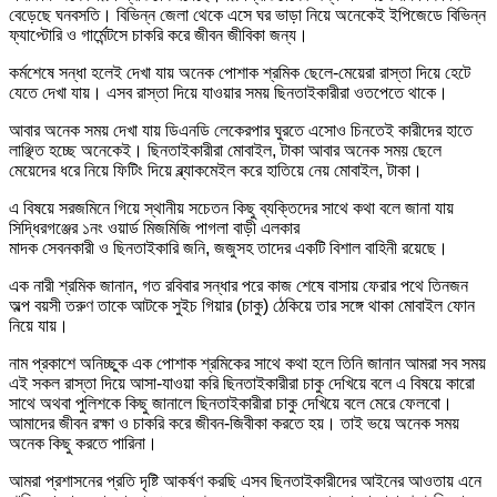
বেড়েছে ঘনবসতি। বিভিন্ন জেলা থেকে এসে ঘর ভাড়া নিয়ে অনেকেই ইপিজেডে বিভিন্ন
ফ্যাপ্টোরি ও গার্মেন্টসে চাকরি করে জীবন জীবিকা জন্য।
কর্মশেষে সন্ধা হলেই দেখা যায় অনেক পোশাক শ্রমিক ছেলে-মেয়েরা রাস্তা দিয়ে হেটে
যেতে দেখা যায়। এসব রাস্তা দিয়ে যাওয়ার সময় ছিনতাইকারীরা ওতপেতে থাকে।
আবার অনেক সময় দেখা যায় ডিএনডি লেকেরপার ঘুরতে এসোও চিনতেই কারীদের হাতে
লাঞ্ছিত হচ্ছে অনেকেই। ছিনতাইকারীরা মোবাইল, টাকা আবার অনেক সময় ছেলে
মেয়েদের ধরে নিয়ে ফিটিং দিয়ে ব্ল্যাকমেইল করে হাতিয়ে নেয় মোবাইল, টাকা।
এ বিষয়ে সরজমিনে গিয়ে স্থানীয় সচেতন কিছু ব্যক্তিদের সাথে কথা বলে জানা যায়
সিদ্ধিরগঞ্জের ১নং ওয়ার্ড মিজমিজি পাগলা বাড়ী এলকার
মাদক সেবনকারী ও ছিনতাইকারি জনি, জজুসহ তাদের একটি বিশাল বাহিনী রয়েছে।
এক নারী শ্রমিক জানান, গত রবিবার সন্ধার পরে কাজ শেষে বাসায় ফেরার পথে তিনজন
অল্প বয়সী তরুণ তাকে আটকে সুইচ গিয়ার (চাকু) ঠেকিয়ে তার সঙ্গে থাকা মোবাইল ফোন
নিয়ে যায়।
নাম প্রকাশে অনিচ্ছুক এক পোশাক শ্রমিকের সাথে কথা হলে তিনি জানান আমরা সব সময়
এই সকল রাস্তা দিয়ে আসা-যাওয়া করি ছিনতাইকারীরা চাকু দেখিয়ে বলে এ বিষয়ে কারো
সাথে অথবা পুলিশকে কিছু জানালে ছিনতাইকারীরা চাকু দেখিয়ে বলে মেরে ফেলবো।
আমাদের জীবন রক্ষা ও চাকরি করে জীবন-জিবীকা করতে হয়। তাই ভয়ে অনেক সময়
অনেক কিছু করতে পারিনা।
আমরা প্রশাসনের প্রতি দৃষ্টি আকর্ষণ করছি এসব ছিনতাইকারীদের আইনের আওতায় এনে