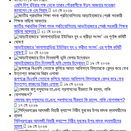
এমপি দিপু ভূঁইয়ার পক্ষ থেকে তারাব পৌরবাসীকে ঈদুল আজহার শুভেচ্ছা
জানালেন কে এম সিয়াম
২৩ মে ২০২৬
জাতীয় প্রাথমিক শিক্ষা পদক প্রতিযোগিতায় আড়াইহাজারে শ্রেষ্ঠ সহকারী শিক্ষক
নাছিমা আক্তার
২১ মে ২০২৬
আড়াইহাজারে ‘কালাপাহাড়িয়া ইউনিয়ন যুব ও ক্রীড়া সংসদ’ এর পূর্ণাঙ্গ কমিটি
ঘোষণা
২০ মে ২০২৬
আড়াইহাজারে তিন দিনব্যাপী ভূমি মেলার উদ্বোধন
১৯ মে ২০২৬
রূপগঞ্জে বিএনপি নেতাকে কুপিয়ে আহত আধিপত্য বিস্তারকে কেন্দ্র করে ফের
উত্তপ্ত কাঞ্চনের বিরাব এলাকা
১৯ মে ২০২৬
মেঘনায় বালু দস্যুদের তাণ্ডব: প্রশাসনের নীরবতা কি রহস্য, নাকি যোগসাজশ?
১৭ মে ২০২৬
সিদ্ধিরগঞ্জের আদমজী বিহারী ক্যাম্পে নিরীহ যুবকের উপর মাদক ব্যবসায়ীদের
হামলা
১৬ মে ২০২৬