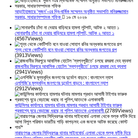
আড়াইহাজারে ‘সুজন’-এর দ্বি-বার্ষিক সম্মেলন অনুষ্ঠিত সভাপতি মনিরুজ্জামান
সরকার, সাধারণসম্পাদক শফিক
১৬ মে ২০২৬
সোনারগাঁয় চাঁদা না দেয়ায় বাড়িঘরে হামলা লুটপাট, আটক ২ আহত ১
(4567Views)
শূন্য থেকে কোটিপতি বনে যাওয়া সোহাগ রনির অন্ধকার জগতের গল্প
(3913Views)
রাজধানীর মিরপুরে আবাসিক হোটেল ‘স্বপ্নপুরীতে’ চলছে রমরমা দেহ ব্যবসা
(2941Views)
এলপিজি’র মূল্যবৃদ্ধি জনগণের দুর্ভোগ বাড়বে : বাংলাদেশ ন্যাপ
(2912Views)
কাউন্সিলর কার্যালয়ে হামলার ঘটনায় মামলার প্রধান আসামী টাইগার ফারুক
প্রকাশ্যে ঘুরে বেড়াচ্ছে ধরছে না পুলিশ,আতংকে এলাকাবাসী
(2789Views)
নারায়ণগঞ্জ জেলার সিদ্ধিরগঞ্জ থানার সাইনবোর্ড এলাকা থেকে শুল্ক ফাঁকি দিয়ে