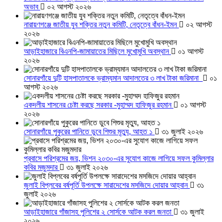
অভাব
০২ আগস্ট ২০২৬
নারায়ণগঞ্জে জাতীয় যুব শক্তির নতুন কমিটি, নেতৃত্বে বাঁধন-ইমন
০২ আগস্ট
২০২৬
আড়াইহাজারে বিএনপি-জামায়াতের মিছিলে মুখোমুখি অবস্থান
০১ আগস্ট
২০২৬
সোনারগাঁয়ে দুটি হাসপাতালকে ভ্রাম্যমান আদালতের ৩ লাখ টাকা জরিমানা
০১
আগস্ট ২০২৬
একদলীয় শাসনের চেষ্টা করছে সরকার -মুহাম্মদ হাফিজুর রহমান
০১ আগস্ট
২০২৬
সোনারগাঁয়ে পুকুরের পানিতে ডুবে শিশুর মৃত্যু, আহত ১
৩১ জুলাই ২০২৬
প্রবাসে পরিশ্রমের জয়, ভিশন ২০৩০-এর সুযোগ কাজে লাগিয়ে সফল কুমিল্লার
কবির মজুমদার
৩১ জুলাই ২০২৬
জুলাই বিপ্লবের বর্ষপূর্তি উপলক্ষে সারাদেশের মসজিদে দোয়ার আহ্বান
৩১
জুলাই ২০২৬
আড়াইহাজারে গাঁজাসহ পুলিশের ২ সোর্সকে আটক করল জনতা
৩১ জুলাই
২০২৬