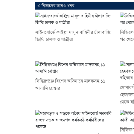
এ বিভাগের আরও খবর
সাইনবোর্ডে কাইল্লা মাসুদ বাহিনীর চাঁদাবাজি:
সিদ্ধির
জিম্মি চালক ও যাত্রীরা
পর থেকে
সিদ্ধিরগঞ্জে বিশেষ অভিযানে মাদকসহ ১১
সোনারগা
আসামি গ্রেপ্তার
হেফাজত
থেকে বহ
সিদ্ধি