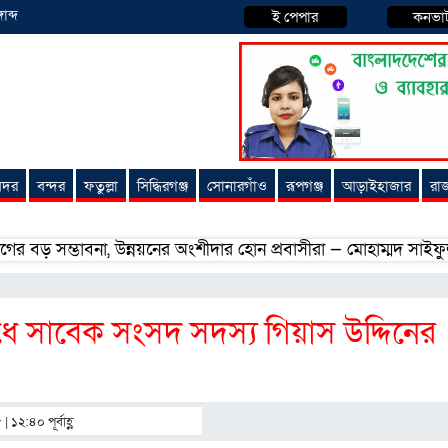
াব্দ
ই পেপার
কনভা
 সদর
বন্দর
ফতুল্লা
সিদ্ধিরগঞ্জ
সোনারগাঁও
রূপগঞ্জ
আড়াইহাজার
রা
ম্ভাবনা, উন্নয়নের অংশীদার হোন প্রবাসীরা — মোহাম্মদ সাইফুল্লাহ্
রোধে সাবেক সংসদ সদস্য গিয়াস উদ্দিনের
 ১২:৪০ পূর্বাহ্ণ