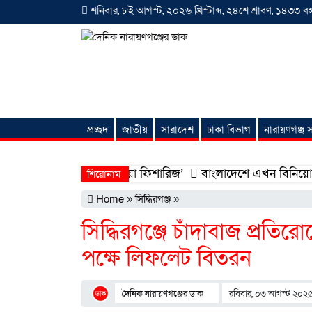
শনিবার, ৮ই আগস্ট, ২০২৬ খ্রিস্টাব্দ, ২৪শে শ্রাবণ, ১৪৩৩ বঙ্গ
প্রচ্ছদ
জাতীয়
সারাদেশ
ঢাকা বিভাগ
নারায়ণগঞ্জ
অনন্যা সংবাদ
ন হলো ‘শিফা মোহাম্মদিয়া ফিশারিজ’
বাংলাদেশে এখন বিনিয়োগের বড় স
শিরোনাম
Home
»
সিদ্ধিরগঞ্জ
»
সিদ্ধিরগঞ্জে চাঁদাবাজ প্রতি
পক্ষে লিফলেট বিতরন
দৈনিক নারায়ণগঞ্জের ডাক
রবিবার, ০৩ আগস্ট ২০২৫ |