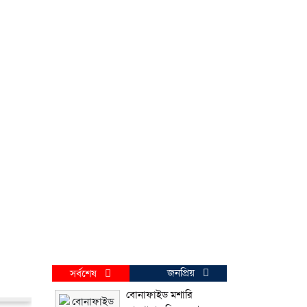
জনপ্রিয়
সর্বশেষ
বোনাফাইড মশারি