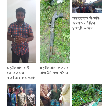
আড়াইহাজারে বিএনপি-
জামায়াতের মিছিলে
মুখোমুখি অবস্থান
আড়াইহাজারে বান্টি
আড়াইহাজারে জেলেদের
বাজারে ৫ গ্রাম
জালে উঠে এলো শর্টগান
হেরোইনসহ যুবক গ্রেপ্তার