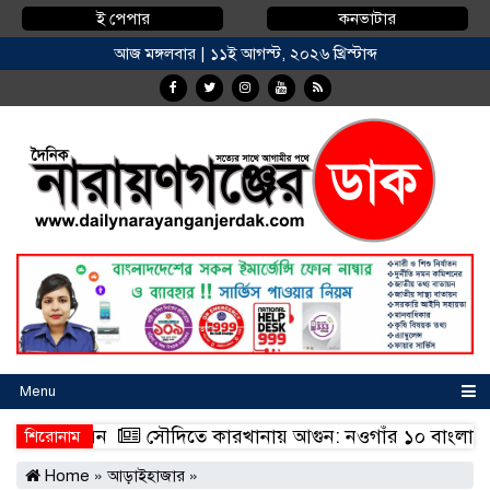
ই পেপার
কনভাটার
আজ মঙ্গলবার | ১১ই আগস্ট, ২০২৬ খ্রিস্টাব্দ
Menu
 বরণ করেন
সৌদিতে কারখানায় আগুন: নওগাঁর ১০ বাংলাদেশির মৃত
শিরোনাম
 বরণ করেন
সৌদিতে কারখানায় আগুন: নওগাঁর ১০ বাংলাদেশির মৃত
Home
»
আড়াইহাজার
»