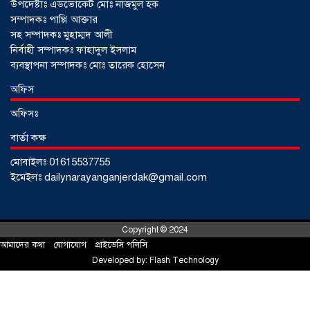
উপদেষ্টাঃ এডভোকেট মোঃ নাজমুল হক
সম্পাদকঃ পাপ্পি আক্তার
সহ সম্পাদকঃ মুহাম্মদ আলী
নির্বাহী সম্পাদকঃ ফাহাদুল ইসলাম
ব্যবস্থাপনা সম্পাদকঃ মোঃ তারেক হোসেন
সৌদিতে বাংলাদেশিদের ব্যবসায়িক
অফিস
অগ্রযাত্রায় নতুন অধ্যায়, উদ্বোধন হলো ‘শিফা
অফিসঃ
মোহাম্মদিয়া ফিশারিজ’
০৫ আগস্ট ২০২৬
বার্তা কক্ষ
মোবাইলঃ 01615537755
বাংলাদেশে এখন বিনিয়োগের বড় সম্ভাবনা,
ইমেইলঃ dailynarayanganjerdak@gmail.com
উন্নয়নের অংশীদার হোন প্রবাসীরা —
মোহাম্মদ সাইফুল্লাহ্
০৫ আগস্ট ২০২৬
Copyright © 2024
আমাদের কথা
!
যোগাযোগ
!
প্রাইভেসি পলিসি
সোনারগাঁওয়ে ভয়াবহ লোডশেডিংয়ে
Developed by:
Flash Technology
জনজীবন চরমভাবে বিপর্যস্ত
০৩ আগস্ট
২০২৬