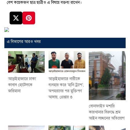
বেশ কয়েকজন ছাত্র ছাত্রীও এ বিষয়ে বক্তব্য রাখেন।
এ বিভাগের আরও খবর
আড়াইহাজারে ঢাকা
আড়াইহাজারে নারীকে
কাবাব হোটেলকে
ব্যবহার করে ‘হানি ট্র্যাপ’,
জরিমানা
অপহরণের পর মুক্তিপণ
আদায়, গ্রেপ্তার ৩
বোনাফাইড মশারি
কারখানার বিরুদ্ধে শ্রম
আইন লঙ্ঘনের অভিযোগ