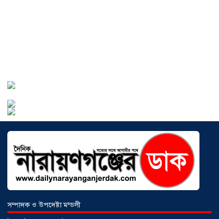
এগিয়ে বাংলাদেশিরা
০৯ আগস্ট ২০২৬
আড়াইহাজারে নারীকে ব্যবহার করে ‘হানি
ট্র্যাপ’, অপহরণের পর মুক্তিপণ আদায়,
গ্রেপ্তার ৩
০৮ আগস্ট ২০২৬
আন্তর্জাতিক আদিবাসী দিবস ২০২৬:
বৈচিত্র্যের বাংলাদেশে সমঅধিকারের প্রত্যাশা
০৮ আগস্ট ২০২৬
বোনাফাইড মশারি কারখানার বিরুদ্ধে শ্রম
আইন লঙ্ঘনের অভিযোগ
০৫ আগস্ট ২০২৬
সম্পাদক ও উপদেষ্টা মন্ডলী