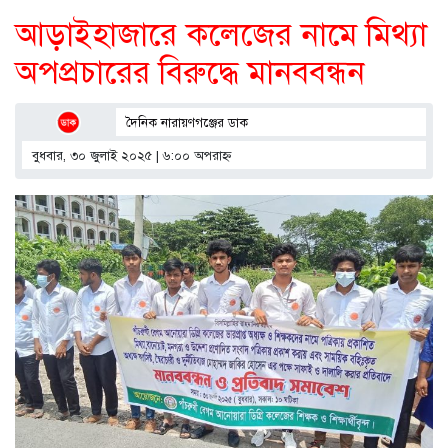
আড়াইহাজারে কলেজের নামে মিথ্যা
অপপ্রচারের বিরুদ্ধে মানববন্ধন
দৈনিক নারায়ণগঞ্জের ডাক
বুধবার, ৩০ জুলাই ২০২৫ | ৬:০০ অপরাহ্ণ