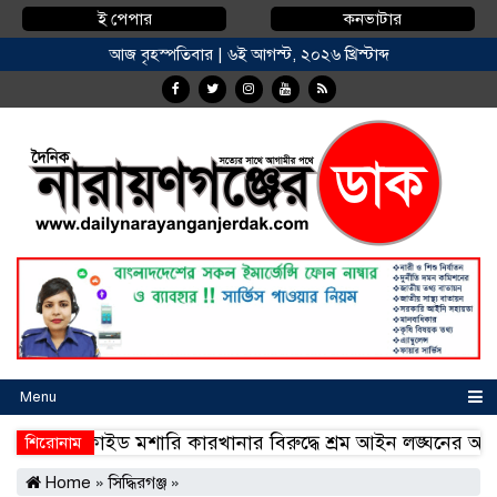
ই পেপার
কনভাটার
আজ বৃহস্পতিবার | ৬ই আগস্ট, ২০২৬ খ্রিস্টাব্দ
Menu
বোনাফাইড মশারি কারখানার বিরুদ্ধে শ্রম আইন লঙ্ঘনের অ
শিরোনাম
বোনাফাইড মশারি কারখানার বিরুদ্ধে শ্রম আইন লঙ্ঘনের অ
Home
»
সিদ্ধিরগঞ্জ
»