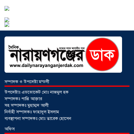
ঠিকাদারের গাফিলতি নাকি তদারকির অভাব
০২ আগস্ট ২০২৬
নারায়ণগঞ্জে জাতীয় যুব শক্তির নতুন কমিটি,
নেতৃত্বে বাঁধন-ইমন
০২ আগস্ট ২০২৬
আড়াইহাজারে বিএনপি-জামায়াতের মিছিলে
মুখোমুখি অবস্থান
০১ আগস্ট ২০২৬
সম্পাদক ও উপদেষ্টা মন্ডলী
উপদেষ্টাঃ এডভোকেট মোঃ নাজমুল হক
সোনারগাঁয়ে দুটি হাসপাতালকে ভ্রাম্যমান
সম্পাদকঃ পাপ্পি আক্তার
আদালতের ৩ লাখ টাকা জরিমানা
০১
সহ সম্পাদকঃ মুহাম্মদ আলী
আগস্ট ২০২৬
নির্বাহী সম্পাদকঃ ফাহাদুল ইসলাম
ব্যবস্থাপনা সম্পাদকঃ মোঃ তারেক হোসেন
অফিস
একদলীয় শাসনের চেষ্টা করছে সরকার