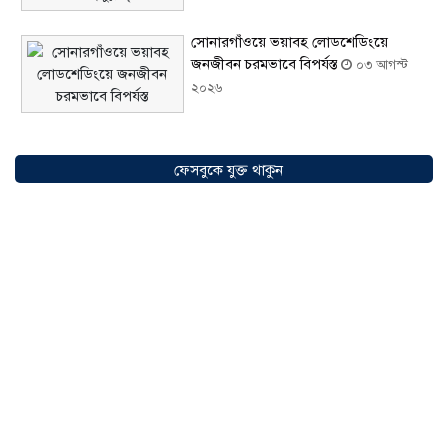
সোনারগাঁওয়ে ভয়াবহ লোডশেডিংয়ে
জনজীবন চরমভাবে বিপর্যস্ত
০৩ আগস্ট
২০২৬
আড়াইহাজারে বান্টি বাজারে ৫ গ্রাম
হেরোইনসহ যুবক গ্রেপ্তার
০৩ আগস্ট ২০২৬
ফেসবুকে যুক্ত থাকুন
আড়াইহাজারে জেলেদের জালে উঠে এলো
শর্টগান
০৩ আগস্ট ২০২৬
সোনারগাঁয়ে ৬৮ পিস ইয়াবাসহ নারী মাদক
ব্যবসায়ী গ্রেফতার
০৩ আগস্ট ২০২৬
সোনারগাঁয়ে পরিত্যক্ত উন্নয়ন প্রকল্প: