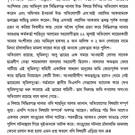
অংশিদার মোঃ আমিনুল হক সিদ্ধিরগঞ্জ থানায় উক্ত বিষয়ে লিখিত অভিযোগ দায়ের
করেন এবং অফিসার ইনচার্জ উক্ত অভিযোগটি এস.আই ওয়াসিম আকরামকে
তদন্তের দায়িত্ব প্রদান করেন। কিন্তু এসআই ওয়াসিম আকরাম তদন্ত পূর্বক ব্যবস্থা
গ্রহণ না করিয়া বিবাদীর কাছ থেকে অবৈধ সুবিধা গ্রহণ করে সিদ্ধিরগঞ্জ থানার
ভারপ্রাপ্ত কর্মকর্তা শাহিনুর আলমের সহযোগীতায় ২২ জুলাই অভিযোগ দায়েরকারী
আমার অংশীদার মোঃ আমিনুল হকসহ ৪ জন মালিক ও ২ জন লেবারের নামে
মিথ্যা চাঁদাবাজির মামলা দায়ের করে দুই জনকে গ্রেফতার করে পুলিশ।
অভিযোগ রয়েছে, ভূমিদস্যু আবু তাহের এক সময়ে আওয়ামী দোসর সাবেক
ছাত্রলীগ নেতা শাহজালাল বাদলের সহযোগী ছিলেন। বাদলের ক্ষমতার জোর
খাটিয়ে এই ভূমিদস্যু বাহিনী একাধিক সাধারণ মানুষের জমি জোরপূর্বক দখল
করে হাতিয়ে নিয়েছেন কোটি টাকা। আওয়ামীলীগ ক্ষমতাচ্যুত হলেও থেমে নেই
তাহেরের ভূমিদস্যুতা। বর্তমানে স্থানীয় বিএনপি নেতাদের ম্যানেজ করে ফের
ভূমিদস্যুতা শুরু করেছে এই তাহের বাহিনী। তার বিরুদ্ধে জমি দখলের অসংখ্য
অভিযোগ রয়েছে বলে জানা গেছে।
এ বিষয়ে সিদ্ধিরগঞ্জ থানার ওসি শাহনিুর আলম জানান, অভিযোগের বিষয়টা সম্পূর্ণ
ভুয়া। এসপি স্যারও বিষয়টা সম্পর্কে অবগত আছেন। জমিতে পাঁচ দিন আগেও
একবার দেয়াল ভাংচুরের ঘটনা ঘটেছে। পরবর্তীতে আবারও দেয়াল ভাঙতে গেলে
পুলিশ ঘটনাস্থলে গিয়ে দুইজনকে আটক করে। ভাংচুরের ঘটনায় চাঁদাবাজি মামলায়
কেনো চালান করা হলো এমন প্রশ্ন করলে ওসি বিষয়টি এড়িয়ে যান।##