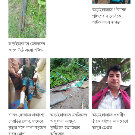
আড়াইহাজারে গাঁজাসহ
পুলিশের ২ সোর্সকে
আটক করল জনতা
আড়াইহাজারে জেলেদের
জালে উঠে এলো শর্টগান
চায়ের দোকানে প্রকাশ্যে
আড়াইহাজারে মস‌জি‌দের
আড়াইহাজারে প্রবাসীর
চাপাতির কোপ, ঢামেকে
অজুখানা ভাঙচুর,
স্ত্রীকে ধর্ষণের অভিযোগে
মৃত্যুর সঙ্গে পাঞ্জা লড়ছেন
মুসল্লিকে হত্যাচেষ্টার
ভাসুর গ্রেপ্তার
বাবুল মোল্লা
অভিযোগ