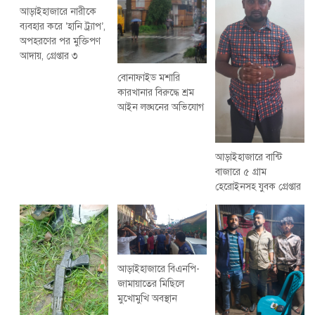
আড়াইহাজারে নারীকে
ব্যবহার করে ‘হানি ট্র্যাপ’,
অপহরণের পর মুক্তিপণ
আদায়, গ্রেপ্তার ৩
বোনাফাইড মশারি
কারখানার বিরুদ্ধে শ্রম
আইন লঙ্ঘনের অভিযোগ
আড়াইহাজারে বান্টি
বাজারে ৫ গ্রাম
হেরোইনসহ যুবক গ্রেপ্তার
আড়াইহাজারে বিএনপি-
জামায়াতের মিছিলে
মুখোমুখি অবস্থান