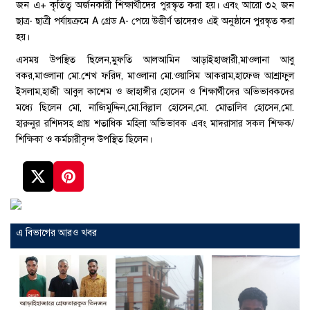
জন এ+ কৃতিত্ব অর্জনকারী শিক্ষার্থীদের পুরস্কৃত করা হয়। এবং আরো ৩২ জন
ছাত্র- ছাত্রী পর্যায়ক্রমে A গ্রেড A- পেয়ে উত্তীর্ণ তাদেরও এই অনুষ্ঠানে পুরস্কৃত করা
হয়।
এসময় উপস্থিত ছিলেন,মুফতি আলআমিন আড়াইহাজারী,মাওলানা আবু
বকর,মাওলানা মো.শেখ ফরিদ, মাওলানা মো.ওয়াসিম আকরাম,হাফেজ আশ্রাফুল
ইসলাম,হাজী আবুল কাশেম ও জাহাঙ্গীর হোসেন ও শিক্ষার্থীদের অভিভাবকদের
মধ্যে ছিলেন মো, নাজিমুদ্দিন,মো.বিল্লাল হোসেন,মো. মোতালিব হোসেন,মো.
হারুনুর রশিদসহ প্রায় শতাধিক মহিলা অভিভাবক এবং মাদরাসার সকল শিক্ষক/
শিক্ষিকা ও কর্মচারীবৃন্দ উপস্থিত ছিলেন।
এ বিভাগের আরও খবর