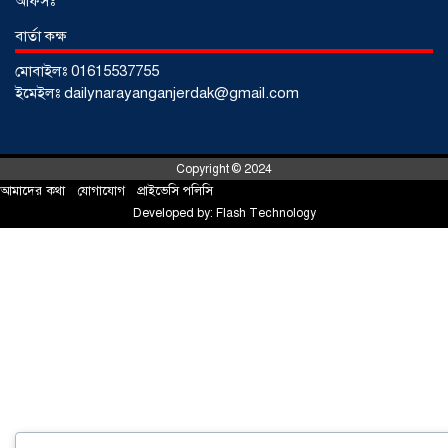
অফিসঃ
বার্তা কক্ষ
মোবাইলঃ 01615537755
ইমেইলঃ dailynarayanganjerdak@gmail.com
Copyright © 2024
আমাদের কথা
!
যোগাযোগ
!
প্রাইভেসি পলিসি
Developed by:
Flash Technology
সোনারগাঁয়ে ৬৮ পিস ইয়াবাসহ নারী মাদক
ব্যবসায়ী গ্রেফতার
০৩ আগস্ট ২০২৬