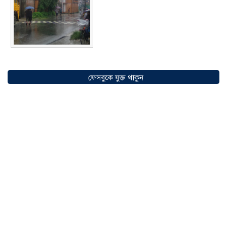
সৌদিতে বাংলাদেশিদের ব্যবসায়িক
অগ্রযাত্রায় নতুন অধ্যায়, উদ্বোধন হলো ‘শিফা
ফেসবুকে যুক্ত থাকুন
মোহাম্মদিয়া ফিশারিজ’
০৫ আগস্ট ২০২৬
বাংলাদেশে এখন বিনিয়োগের বড় সম্ভাবনা,
উন্নয়নের অংশীদার হোন প্রবাসীরা —
মোহাম্মদ সাইফুল্লাহ্
০৫ আগস্ট ২০২৬
সোনারগাঁওয়ে ভয়াবহ লোডশেডিংয়ে
জনজীবন চরমভাবে বিপর্যস্ত
০৩ আগস্ট
২০২৬