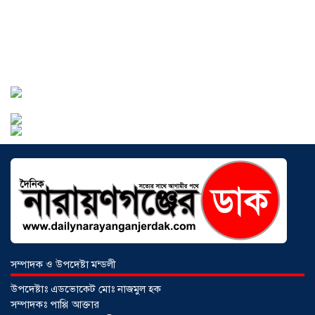
সোনারগাঁওয়ে ভয়াবহ লোডশেডিংয়ে
জনজীবন চরমভাবে বিপর্যস্ত
০৩ আগস্ট
২০২৬
আড়াইহাজারে বান্টি বাজারে ৫ গ্রাম
হেরোইনসহ যুবক গ্রেপ্তার
০৩ আগস্ট ২০২৬
সম্পাদক ও উপদেষ্টা মন্ডলী
উপদেষ্টাঃ এডভোকেট মোঃ নাজমুল হক
সম্পাদকঃ পাপ্পি আক্তার