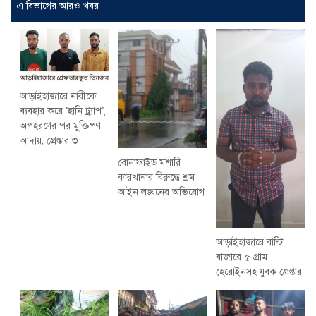
এ বিভাগের আরও খবর
আড়াইহাজারে নারীকে
ব্যবহার করে ‘হানি ট্র্যাপ’,
অপহরণের পর মুক্তিপণ
আদায়, গ্রেপ্তার ৩
বোনাফাইড মশারি
কারখানার বিরুদ্ধে শ্রম
আইন লঙ্ঘনের অভিযোগ
আড়াইহাজারে বান্টি
বাজারে ৫ গ্রাম
হেরোইনসহ যুবক গ্রেপ্তার