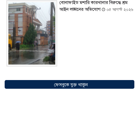
বোনাফাইড মশারি কারখানার বিরুদ্ধে শ্রম
আইন লঙ্ঘনের অভিযোগ
০৫ আগস্ট ২০২৬
সৌদিতে বাংলাদেশিদের ব্যবসায়িক
অগ্রযাত্রায় নতুন অধ্যায়, উদ্বোধন হলো ‘শিফা
ফেসবুকে যুক্ত থাকুন
মোহাম্মদিয়া ফিশারিজ’
০৫ আগস্ট ২০২৬
বাংলাদেশে এখন বিনিয়োগের বড় সম্ভাবনা,
উন্নয়নের অংশীদার হোন প্রবাসীরা —
মোহাম্মদ সাইফুল্লাহ্
০৫ আগস্ট ২০২৬