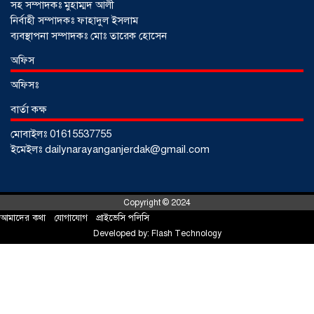
সহ সম্পাদকঃ মুহাম্মদ আলী
নির্বাহী সম্পাদকঃ ফাহাদুল ইসলাম
ব্যবস্থাপনা সম্পাদকঃ মোঃ তারেক হোসেন
আড়াইহাজারে জেলেদের জালে উঠে এলো
অফিস
শর্টগান
০৩ আগস্ট ২০২৬
অফিসঃ
বার্তা কক্ষ
মোবাইলঃ 01615537755
ইমেইলঃ dailynarayanganjerdak@gmail.com
Copyright © 2024
আমাদের কথা
!
যোগাযোগ
!
প্রাইভেসি পলিসি
Developed by:
Flash Technology