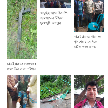
আড়াইহাজারে বিএনপি-
জামায়াতের মিছিলে
মুখোমুখি অবস্থান
আড়াইহাজারে গাঁজাসহ
পুলিশের ২ সোর্সকে
আটক করল জনতা
আড়াইহাজারে জেলেদের
জালে উঠে এলো শর্টগান