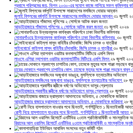
প্রবাসে পরিশ্রমের জয়, ভিশন ২০৩০-এর সুযোগ কাজে লাগিয়ে সফল কুমিল্লার ক
জুলাই বিপ্লবের বর্ষপূর্তি উপলক্ষে সারাদেশের মসজিদে দোয়ার আহ্বান
৩১ জুলাই ২
আড়াইহাজারে গাঁজাসহ পুলিশের ২ সোর্সকে আটক করল জনতা
৩১ জুলাই ২০২৬
সোনারগাঁওয়ে উন্নয়নমূলক কার্যক্রম পরিদর্শনে ঢাকা বিভাগীয় কমিশনার
৩০ জুলাই
সাইনবোর্ডে কাইল্লা মাসুদ বাহিনীর চাঁদাবাজি: জিম্মি চালক ও যাত্রীরা
৩০ জুলাই ২
লাওসে এশিয়া ন্যাশনাল ওয়াটার কনসালটেটিভ মিটিংয়ে এমপি মিলন
২৯ জুলাই ২০
চায়ের দোকানে প্রকাশ্যে চাপাতির কোপ, ঢামেকে মৃত্যুর সঙ্গে পাঞ্জা লড়ছেন বাবুল
আড়াইহাজারে মস‌জি‌দের অজুখানা ভাঙচুর, মুসল্লিকে হত্যাচেষ্টার অভিযোগ
২৮ জু
আড়াইহাজারে প্রবাসীর স্ত্রীকে ধর্ষণের অভিযোগে ভাসুর গ্রেপ্তার
২৮ জুলাই ২০২
আড়াইহাজার বাজারে ভ্রাম্যমাণ আদালতের অভিযান, ৫ দোকানিকে জরিমানা
২৮ জ
রোগী নিয়ে হাসপাতালে যাওয়ার পথে ছিনতাই, গণপিটুনিতে ১ ছিনতাইকারী আহত
২
রিয়াদের আল ওয়ালিদ রিসোর্টে এনটিভির ২৩তম প্রতিষ্ঠাবার্ষিকী ও সাংস্কৃতিক অনুষ্