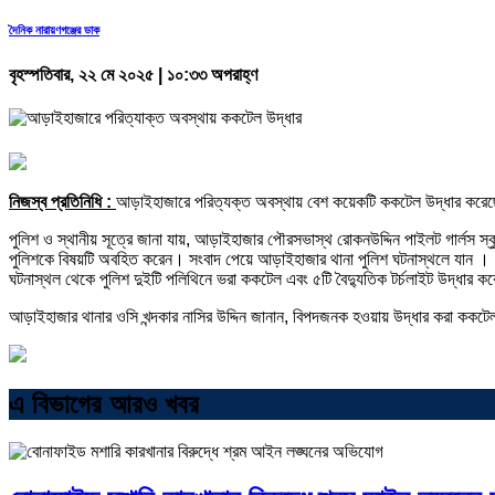
দৈনিক নারায়ণগঞ্জের ডাক
বৃহস্পতিবার, ২২ মে ২০২৫ | ১০:৩৩ অপরাহ্ণ
নিজস্ব প্রতিনিধি :
আড়াইহাজারে পরিত্যক্ত অবস্থায় বেশ কয়েকটি ককটেল উদ্ধার করেছে
পুলিশ ও স্থানীয় সূত্রে জানা যায়, আড়াইহাজার পৌরসভাস্থ রোকনউদ্দিন পাইলট গার্লস
পুলিশকে বিষয়টি অবহিত করেন। সংবাদ পেয়ে আড়াইহাজার থানা পুলিশ ঘটনাস্থলে যান ।
ঘটনাস্থল থেকে পুলিশ দুইটি পলিথিনে ভরা ককটেল এবং ৫টি বৈদ্যুতিক টর্চলাইট উদ্ধার 
আড়াইহাজার থানার ওসি খন্দকার নাসির উদ্দিন জানান, বিপদজনক হওয়ায় উদ্ধার করা কক
এ বিভাগের আরও খবর