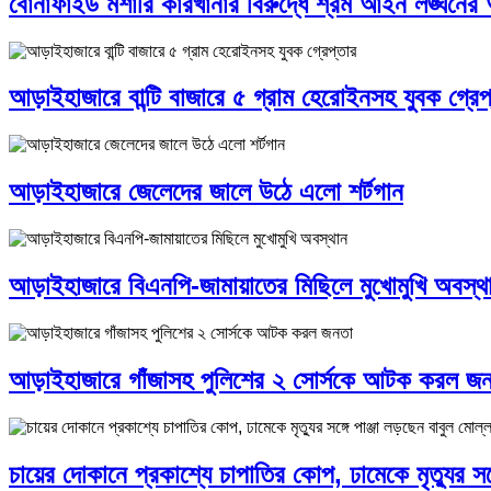
বোনাফাইড মশারি কারখানার বিরুদ্ধে শ্রম আইন লঙ্ঘনে
আড়াইহাজারে বান্টি বাজারে ৫ গ্রাম হেরোইনসহ যুবক গ্রেপ
আড়াইহাজারে জেলেদের জালে উঠে এলো শর্টগান
আড়াইহাজারে বিএনপি-জামায়াতের মিছিলে মুখোমুখি অবস্থ
আড়াইহাজারে গাঁজাসহ পুলিশের ২ সোর্সকে আটক করল জ
চায়ের দোকানে প্রকাশ্যে চাপাতির কোপ, ঢামেকে মৃত্যুর সঙ্