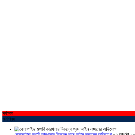
সর্বশেষ
জনপ্রিয়
বোনাফাইড মশারি কারখানার বিরুদ্ধে শ্রম আইন লঙ্ঘনের অভিযোগ
০৫ আগস্ট ২