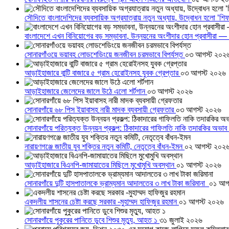
সৌদিতে বাংলাদেশিদের ব্যবসায়িক অগ্রযাত্রায় নতুন অধ্যায়, উদ্বোধন হলো ‘শিফ
বাংলাদেশে এখন বিনিয়োগের বড় সম্ভাবনা, উন্নয়নের অংশীদার হোন প্রবাসীরা — ম
সোনারগাঁওয়ে ভয়াবহ লোডশেডিংয়ে জনজীবন চরমভাবে বিপর্যস্ত
০৩ আগস্ট ২০২
আড়াইহাজারে বান্টি বাজারে ৫ গ্রাম হেরোইনসহ যুবক গ্রেপ্তার
০৩ আগস্ট ২০২৬
আড়াইহাজারে জেলেদের জালে উঠে এলো শর্টগান
০৩ আগস্ট ২০২৬
সোনারগাঁয়ে ৬৮ পিস ইয়াবাসহ নারী মাদক ব্যবসায়ী গ্রেফতার
০৩ আগস্ট ২০২৬
সোনারগাঁয়ে পরিত্যক্ত উন্নয়ন প্রকল্প: ঠিকাদারের গাফিলতি নাকি তদারকির অভাব
নারায়ণগঞ্জে জাতীয় যুব শক্তির নতুন কমিটি, নেতৃত্বে বাঁধন-ইমন
০২ আগস্ট ২০২
আড়াইহাজারে বিএনপি-জামায়াতের মিছিলে মুখোমুখি অবস্থান
০১ আগস্ট ২০২৬
সোনারগাঁয়ে দুটি হাসপাতালকে ভ্রাম্যমান আদালতের ৩ লাখ টাকা জরিমানা
০১ আগ
একদলীয় শাসনের চেষ্টা করছে সরকার -মুহাম্মদ হাফিজুর রহমান
০১ আগস্ট ২০২৬
সোনারগাঁয়ে পুকুরের পানিতে ডুবে শিশুর মৃত্যু, আহত ১
৩১ জুলাই ২০২৬