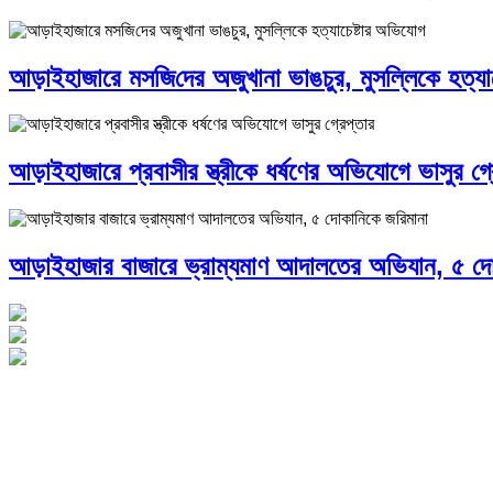
আড়াইহাজারে মস‌জি‌দের অজুখানা ভাঙচুর, মুসল্লিকে হত্যা
আড়াইহাজারে প্রবাসীর স্ত্রীকে ধর্ষণের অভিযোগে ভাসুর গ্র
আড়াইহাজার বাজারে ভ্রাম্যমাণ আদালতের অভিযান, ৫ দো