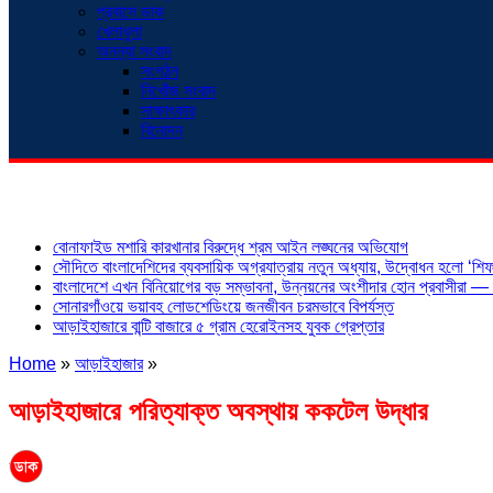
প্রবাসে ডাক
খেলাধুলা
অনন্যা সংবাদ
সংগঠন
নিখোঁজ সংবাদ
সাক্ষাৎকার
বিনোদন
শিরোনাম
বোনাফাইড মশারি কারখানার বিরুদ্ধে শ্রম আইন লঙ্ঘনের অভিযোগ
সৌদিতে বাংলাদেশিদের ব্যবসায়িক অগ্রযাত্রায় নতুন অধ্যায়, উদ্বোধন হলো ‘শিফা
বাংলাদেশে এখন বিনিয়োগের বড় সম্ভাবনা, উন্নয়নের অংশীদার হোন প্রবাসীরা — ম
সোনারগাঁওয়ে ভয়াবহ লোডশেডিংয়ে জনজীবন চরমভাবে বিপর্যস্ত
আড়াইহাজারে বান্টি বাজারে ৫ গ্রাম হেরোইনসহ যুবক গ্রেপ্তার
Home
»
আড়াইহাজার
»
আড়াইহাজারে পরিত্যাক্ত অবস্থায় ককটেল উদ্ধার