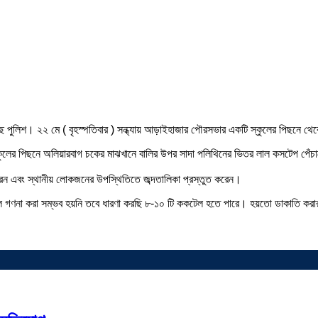
 পুলিশ। ২২ মে ( বৃহস্পতিবার ) সন্ধ্যায় আড়াইহাজার পৌরসভার একটি স্কুলের পিছনে থে
 স্কুলের পিছনে অলিয়ারবাগ চকের মাঝখানে বালির উপর সাদা পলিথিনের ভিতর লাল কসটেপ পেঁচ
করেন এবং স্থানীয় লোকজনের উপস্থিতিতে জব্দতালিকা প্রস্তুত করেন।
টেল গণনা করা সম্ভব হয়নি তবে ধারণা করছি ৮-১০ টি ককটেল হতে পারে। হয়তো ডাকাতি করা