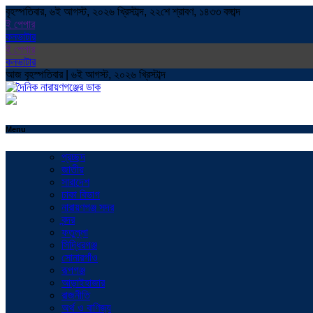
বৃহস্পতিবার, ৬ই আগস্ট, ২০২৬ খ্রিস্টাব্দ, ২২শে শ্রাবণ, ১৪৩৩ বঙ্গাব্দ
ই পেপার
কনভাটার
ই পেপার
কনভাটার
আজ বৃহস্পতিবার | ৬ই আগস্ট, ২০২৬ খ্রিস্টাব্দ
Menu
প্রচ্ছদ
জাতীয়
সারাদেশ
ঢাকা বিভাগ
নারায়ণগঞ্জ সদর
বন্দর
ফতুল্লা
সিদ্ধিরগঞ্জ
সোনারগাঁও
রূপগঞ্জ
আড়াইহাজার
রাজনীতি
অর্থ ও বাণিজ্য