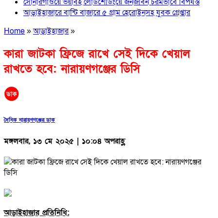
সোনারগাঁওয়ে ভয়াবহ লোডশেডিংয়ে জনজীবন চরমভাবে বিপর্যস্ত
আড়াইহাজারে বান্টি বাজারে ৫ গ্রাম হেরোইনসহ যুবক গ্রেপ্তার
Home
»
আড়াইহাজার
»
কারা জাটকা ফ্রিজে রাখে সেই দিকে খেয়াল
রাখতে হবে: নারায়ণগঞ্জের ডিসি
দৈনিক নারায়ণগঞ্জের ডাক
মঙ্গলবার, ১৩ মে ২০২৫ | ১০:০৪ অপরাহ্ণ
আড়াইহাজার প্রতিনিধি: