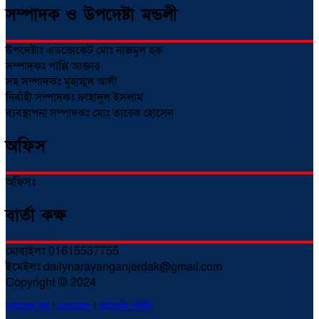
সম্পাদক ও উপদেষ্টা মন্ডলী
উপদেষ্টাঃ এডভোকেট মোঃ নাজমুল হক
সম্পাদকঃ পাপ্পি আক্তার
সহ সম্পাদকঃ মুহাম্মদ আলী
নির্বাহী সম্পাদকঃ ফাহাদুল ইসলাম
ব্যবস্থাপনা সম্পাদকঃ মোঃ তারেক হোসেন
অফিস
অফিসঃ
বার্তা কক্ষ
মোবাইলঃ 01615537755
ইমেইলঃ dailynarayanganjerdak@gmail.com
Copyright © 2024
আমাদের কথা
!
যোগাযোগ
!
প্রাইভেসি পলিসি