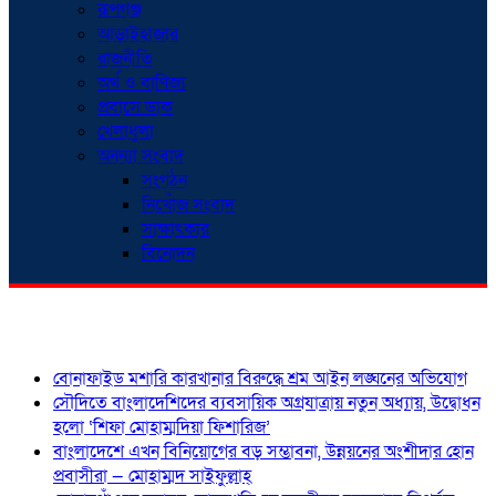
রূপগঞ্জ
আড়াইহাজার
রাজনীতি
অর্থ ও বাণিজ্য
প্রবাসে ডাক
খেলাধুলা
অনন্যা সংবাদ
সংগঠন
নিখোঁজ সংবাদ
সাক্ষাৎকার
বিনোদন
শিরোনাম
বোনাফাইড মশারি কারখানার বিরুদ্ধে শ্রম আইন লঙ্ঘনের অভিযোগ
সৌদিতে বাংলাদেশিদের ব্যবসায়িক অগ্রযাত্রায় নতুন অধ্যায়, উদ্বোধন
হলো ‘শিফা মোহাম্মদিয়া ফিশারিজ’
বাংলাদেশে এখন বিনিয়োগের বড় সম্ভাবনা, উন্নয়নের অংশীদার হোন
প্রবাসীরা — মোহাম্মদ সাইফুল্লাহ্