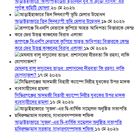
আড়াইহাজারে ‘কালাপাহাড়িয়া ইউনিয়ন যুব ও ক্রীড়া সংসদ’ এর
পূর্ণাঙ্গ কমিটি ঘোষণা
২০ মে ২০২৬
আড়াইহাজারে তিন দিনব্যাপী ভূমি মেলার উদ্বোধন
১৯ মে ২০২৬
রূপগঞ্জে বিএনপি নেতাকে কুপিয়ে আহত আধিপত্য বিস্তারকে কেন্দ্র
করে ফের উত্তপ্ত কাঞ্চনের বিরাব এলাকা
১৯ মে ২০২৬
মেঘনায় বালু দস্যুদের তাণ্ডব: প্রশাসনের নীরবতা কি রহস্য, নাকি
যোগসাজশ?
১৭ মে ২০২৬
সিদ্ধিরগঞ্জের আদমজী বিহারী ক্যাম্পে নিরীহ যুবকের উপর মাদক
ব্যবসায়ীদের হামলা
১৬ মে ২০২৬
আড়াইহাজারে ‘সুজন’-এর দ্বি-বার্ষিক সম্মেলন অনুষ্ঠিত সভাপতি
মনিরুজ্জামান সরকার, সাধারণসম্পাদক শফিক
১৬ মে ২০২৬