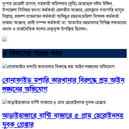
সুপার মেহেদী হাসান, সহকারী কমিশনার (ভূমি) মোহাম্মদ নঈম উদ্দিন,
উপজেলা সিনিয়র মৎস্য কর্মকর্তা জেসমীন আক্তার, প্রেসক্লাব সভাপতি মাসুম
বিল্লাহ, প্রকল্প বাস্তবায়ন কর্মকর্তা আনিছুর রহমান,মহিলা বিষষক কর্মকর্তা
নাজমা আক্তার, প্রানী সম্পদ কর্মকর্তা ডা. আতাউর রহমানসহ বিভিন্ন দফতরের
প্রধান ও রাজনৈতিক দলের নেতৃবৃন্দ উপস্থিত ছিলেন।
এ বিভাগের আরও খবর
বোনাফাইড মশারি কারখানার বিরুদ্ধে শ্রম আইন
লঙ্ঘনের অভিযোগ
আড়াইহাজারে বান্টি বাজারে ৫ গ্রাম হেরোইনসহ
যুবক গ্রেপ্তার