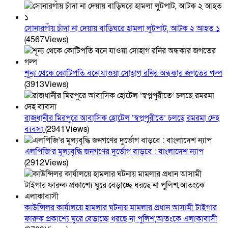
সোনারগাঁয় চাঁদা না দেয়ায় বাড়িঘরে হামলা লুটপাট, আটক ২ আহত ১
(4567Views)
শূন্য থেকে কোটিপতি বনে যাওয়া সোহাগ রনির অন্ধকার জগতের গল্প
(3913Views)
রাজধানীর মিরপুরে আবাসিক হোটেল ‘স্বপ্নপুরীতে’ চলছে রমরমা দেহ
ব্যবসা
(2941Views)
এলপিজি’র মূল্যবৃদ্ধি জনগণের দুর্ভোগ বাড়বে : বাংলাদেশ ন্যাপ
(2912Views)
কাউন্সিলর কার্যালয়ে হামলার ঘটনায় মামলার প্রধান আসামী টাইগার
ফারুক প্রকাশ্যে ঘুরে বেড়াচ্ছে ধরছে না পুলিশ,আতংকে এলাকাবাসী