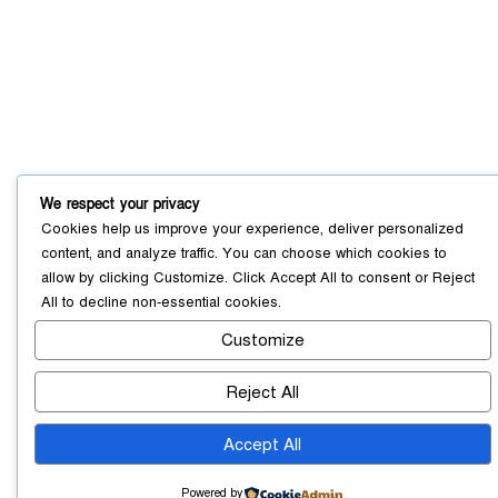
We respect your privacy
সোনারগাঁয়ে ৬৮ পিস ইয়াবাসহ নারী মাদক
Cookies help us improve your experience, deliver personalized
ব্যবসায়ী গ্রেফতার
content, and analyze traffic. You can choose which cookies to
০৩ আগস্ট ২০২৬
allow by clicking
Customize
. Click
Accept All
to consent or
Reject
All
to decline non-essential cookies.
Customize
সোনারগাঁয়ে পরিত্যক্ত উন্নয়ন প্রকল্প:
ঠিকাদারের গাফিলতি নাকি তদারকির অভাব
Reject All
০২ আগস্ট ২০২৬
Accept All
নারায়ণগঞ্জে জাতীয় যুব শক্তির নতুন কমিটি,
Powered by