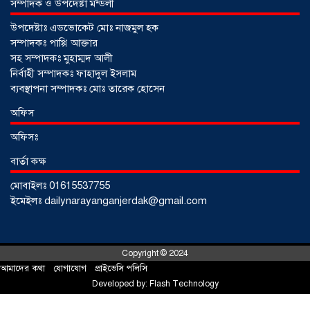
সম্পাদক ও উপদেষ্টা মন্ডলী
উপদেষ্টাঃ এডভোকেট মোঃ নাজমুল হক
সম্পাদকঃ পাপ্পি আক্তার
সহ সম্পাদকঃ মুহাম্মদ আলী
নির্বাহী সম্পাদকঃ ফাহাদুল ইসলাম
ব্যবস্থাপনা সম্পাদকঃ মোঃ তারেক হোসেন
অফিস
অফিসঃ
বার্তা কক্ষ
মোবাইলঃ 01615537755
আড়াইহাজারে জেলেদের জালে উঠে এলো
ইমেইলঃ dailynarayanganjerdak@gmail.com
শর্টগান
০৩ আগস্ট ২০২৬
Copyright © 2024
আমাদের কথা
!
যোগাযোগ
!
প্রাইভেসি পলিসি
Developed by:
Flash Technology