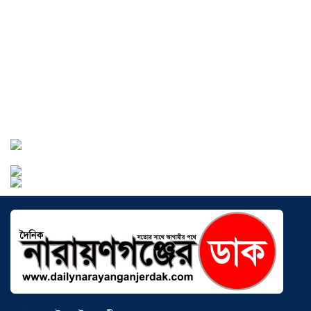
অগ্রযাত্রায় নতুন অধ্যায়, উদ্বোধন হলো ‘শিফা
মোহাম্মদিয়া ফিশারিজ’
০৫ আগস্ট ২০২৬
বাংলাদেশে এখন বিনিয়োগের বড় সম্ভাবনা,
উন্নয়নের অংশীদার হোন প্রবাসীরা —
মোহাম্মদ সাইফুল্লাহ্
০৫ আগস্ট ২০২৬
সোনারগাঁওয়ে ভয়াবহ লোডশেডিংয়ে
জনজীবন চরমভাবে বিপর্যস্ত
০৩ আগস্ট
২০২৬
আড়াইহাজারে বান্টি বাজারে ৫ গ্রাম
হেরোইনসহ যুবক গ্রেপ্তার
০৩ আগস্ট ২০২৬