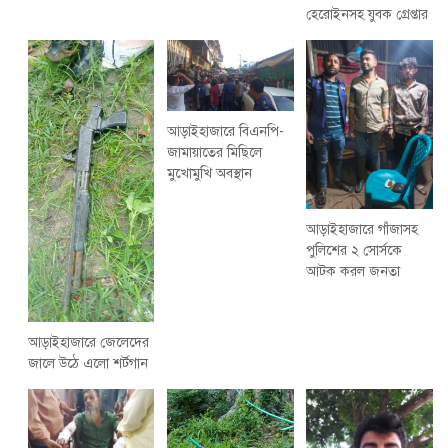
হেরোইনসহ যুবক গ্রেপ্তার
আড়াইহাজারে বিএনপি-
জামায়াতের মিছিলে
মুখোমুখি অবস্থান
আড়াইহাজারে গাঁজাসহ
পুলিশের ২ সোর্সকে
আটক করল জনতা
আড়াইহাজারে জেলেদের
জালে উঠে এলো শর্টগান