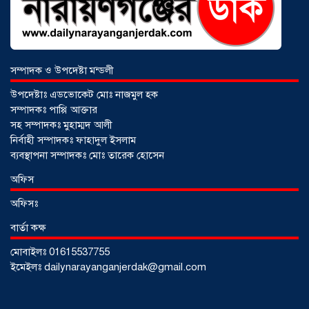
আড়াইহাজারে বান্টি বাজারে ৫ গ্রাম
হেরোইনসহ যুবক গ্রেপ্তার
০৩ আগস্ট ২০২৬
সম্পাদক ও উপদেষ্টা মন্ডলী
উপদেষ্টাঃ এডভোকেট মোঃ নাজমুল হক
সম্পাদকঃ পাপ্পি আক্তার
সহ সম্পাদকঃ মুহাম্মদ আলী
নির্বাহী সম্পাদকঃ ফাহাদুল ইসলাম
ব্যবস্থাপনা সম্পাদকঃ মোঃ তারেক হোসেন
অফিস
অফিসঃ
বার্তা কক্ষ
মোবাইলঃ 01615537755
আড়াইহাজারে জেলেদের জালে উঠে এলো
ইমেইলঃ dailynarayanganjerdak@gmail.com
শর্টগান
০৩ আগস্ট ২০২৬