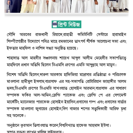
সৌদি আরবের রাজধানী রিয়াদে,রাহাতী কমিউনিটি সেন্টারে হারামাইন
শিল্পীগোষ্ঠীর উদ্যোগে পবিত্র মাহে রমজানের তাৎপর্য শীর্ষক আলোচনা সভা এবং
ইফতার মাহফিল ও নাশিদ সন্ধ্যা অনুষ্ঠিত হয়েছে।
শাহাদাত আল মাহদীর সঞ্চালনায় শায়েখ আব্দুল আলীম মেহেদীর সভাপতিত্বে
মাহফিলে প্রধান অতিথি ছিলেন ডিএমসি গ্রুপের এমডি আব্দুল্লাহ আল মামুন।
বিশেষ অতিথি ছিলেন,দারুল আরকাম হাফিজিয়া মাদ্রাসার প্রতিষ্ঠাতা ও পরিচালক
মাওলানা হামীমুল ইসলাম,বাপ্রসাফ এর সহ-সভাপতি রোটারিয়ান জাহাঙ্গীর আলম
হৃদয়,ডিএমসি গ্রুপের ডিএমডি সাখওয়াত হোসাইন আরমান,বাপ্রসাফ এর সাধারণ
সম্পাদক ফকির আল-আমিন,ফ্রেন্ডি প্যাকেজ এবং ফ্রেন্ডি পে এর সেগমেন্ট
মার্কেটিং ম্যানেজার পারভেজ হোসাইন ইয়াসিন,প্রবাসের গল্প এবং প্রবাসের বার্তার
সম্পাদক মাওলানা জুবায়ের হোসাইন,বিগ বাজার শপের সত্বাধিকারী আরিফ মৃধা
সহ অনেকে।
অনুষ্ঠানে কুরআন তিলাওয়াত করেন,বিশ্ববিখ্যাত হাফেজ আহমাদ ইউসা।
স্বাগত বক্তব্য রাখেন,খালিদ সাইফুল্লাহ।