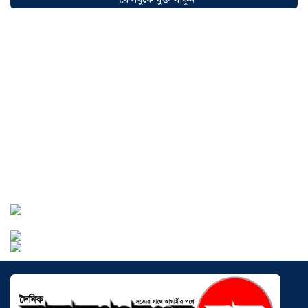
সৌদিতে বাংলাদেশিদের ব্যবসায়িক
অগ্রযাত্রায় নতুন অধ্যায়, উদ্বোধন হলো ‘শিফা
মোহাম্মদিয়া ফিশারিজ’
০৫ আগস্ট ২০২৬
বাংলাদেশে এখন বিনিয়োগের বড় সম্ভাবনা,
উন্নয়নের অংশীদার হোন প্রবাসীরা —
মোহাম্মদ সাইফুল্লাহ্
০৫ আগস্ট ২০২৬
সোনারগাঁওয়ে ভয়াবহ লোডশেডিংয়ে
জনজীবন চরমভাবে বিপর্যস্ত
০৩ আগস্ট
২০২৬