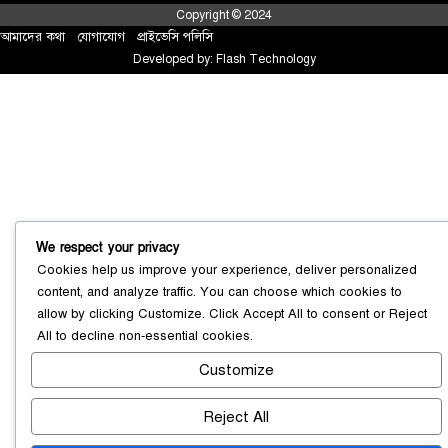
Copyright © 2024
আমাদের কথা
!
যোগাযোগ
!
প্রাইভেসি পলিসি
Developed by:
Flash Technology
We respect your privacy
Cookies help us improve your experience, deliver personalized
content, and analyze traffic. You can choose which cookies to
সোনারগাঁয়ে ৬৮ পিস ইয়াবাসহ নারী মাদক
allow by clicking
Customize
. Click
Accept All
to consent or
Reject
ব্যবসায়ী গ্রেফতার
০৩ আগস্ট ২০২৬
All
to decline non-essential cookies.
Customize
Reject All
সোনারগাঁয়ে পরিত্যক্ত উন্নয়ন প্রকল্প:
ঠিকাদারের গাফিলতি নাকি তদারকির অভাব