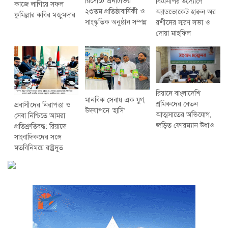
রিসোর্টে এনটিভির
বিএনপির উদ্যোগে
কাজে লাগিয়ে সফল
২৩তম প্রতিষ্ঠাবার্ষিকী ও
অ্যাডভোকেট হারুন অর
কুমিল্লার কবির মজুমদার
সাংস্কৃতিক অনুষ্ঠান সম্পন্ন
রশীদের স্মরণ সভা ও
দোয়া মাহফিল
রিয়াদে বাংলাদেশি
মানবিক সেবায় এক যুগ,
শ্রমিকদের বেতন
প্রবাসীদের নিরাপত্তা ও
উদযাপনে ‘হাসি’
আত্মসাতের অভিযোগ,
সেবা নিশ্চিতে আমরা
জড়িত ফোরম্যান উধাও
প্রতিশ্রুতিবদ্ধ: রিয়াদে
সাংবাদিকদের সঙ্গে
মতবিনিময়ে রাষ্ট্রদূত