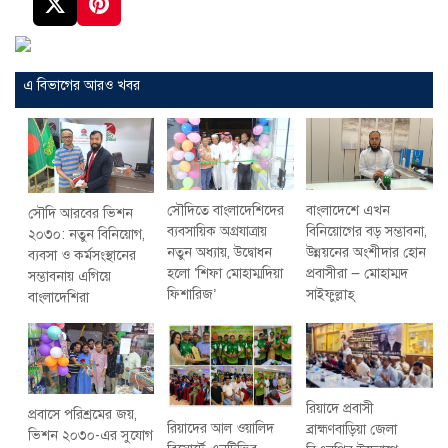
এ বিভাগের আরও খবর
সৌদিতে বাংলাদেশিদের
বাংলাদেশে এখন
সৌদি আরবের ভিশন
ব্যবসায়িক অগ্রযাত্রায়
বিনিয়োগের বড় সম্ভাবনা,
২০৩০: নতুন বিনিয়োগ,
নতুন অধ্যায়, উদ্বোধন
উন্নয়নের অংশীদার হোন
ব্যবসা ও কর্মসংস্থানের
হলো ‘শিফা মোহাম্মদিয়া
প্রবাসীরা — মোহাম্মদ
সম্ভাবনায় এগিয়ে
ফিশারিজ’
সাইফুল্লাহ্
বাংলাদেশিরা
রিয়াদে প্রবাসী
প্রবাসে পরিশ্রমের জয়,
রিয়াদের আল ওয়ালিদ
ব্রাহ্মণবাড়িয়া জেলা
ভিশন ২০৩০-এর সুযোগ