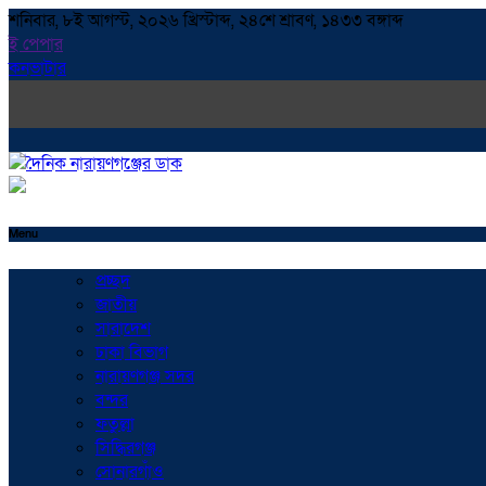
শনিবার, ৮ই আগস্ট, ২০২৬ খ্রিস্টাব্দ, ২৪শে শ্রাবণ, ১৪৩৩ বঙ্গাব্দ
ই পেপার
কনভাটার
Menu
প্রচ্ছদ
জাতীয়
সারাদেশ
ঢাকা বিভাগ
নারায়ণগঞ্জ সদর
বন্দর
ফতুল্লা
সিদ্ধিরগঞ্জ
সোনারগাঁও