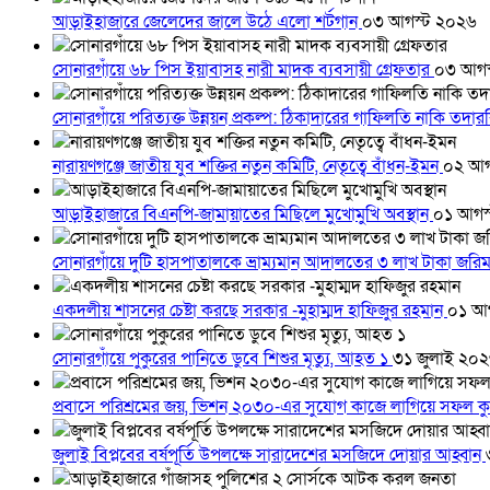
আড়াইহাজারে জেলেদের জালে উঠে এলো শর্টগান
০৩ আগস্ট ২০২৬
সোনারগাঁয়ে ৬৮ পিস ইয়াবাসহ নারী মাদক ব্যবসায়ী গ্রেফতার
০৩ আগস
সোনারগাঁয়ে পরিত্যক্ত উন্নয়ন প্রকল্প: ঠিকাদারের গাফিলতি নাকি তদ
নারায়ণগঞ্জে জাতীয় যুব শক্তির নতুন কমিটি, নেতৃত্বে বাঁধন-ইমন
০২ আগ
আড়াইহাজারে বিএনপি-জামায়াতের মিছিলে মুখোমুখি অবস্থান
০১ আগস
সোনারগাঁয়ে দুটি হাসপাতালকে ভ্রাম্যমান আদালতের ৩ লাখ টাকা জরি
একদলীয় শাসনের চেষ্টা করছে সরকার -মুহাম্মদ হাফিজুর রহমান
০১ আ
সোনারগাঁয়ে পুকুরের পানিতে ডুবে শিশুর মৃত্যু, আহত ১
৩১ জুলাই ২০
প্রবাসে পরিশ্রমের জয়, ভিশন ২০৩০-এর সুযোগ কাজে লাগিয়ে সফল কু
জুলাই বিপ্লবের বর্ষপূর্তি উপলক্ষে সারাদেশের মসজিদে দোয়ার আহ্বান