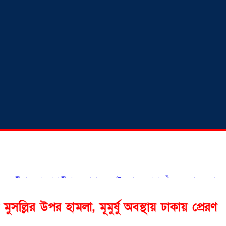
হোন প্রবাসীরা — মোহাম্মদ সাইফুল্লাহ্
সোনারগাঁওয়ে ভয়াবহ লোডশেডিংয়ে জ
ল্লির উপর হামলা, মূমুর্ষু অবস্থায় ঢাকায় প্রেরণ