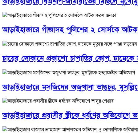
আড়াইহাজারে বিএনপি-জামায়াতের মিছিলে মুখোমুখ
আড়াইহাজারে গাঁজাসহ পুলিশের ২ সোর্সকে আট
চায়ের দোকানে প্রকাশ্যে চাপাতির কোপ, ঢামেকে মৃত
আড়াইহাজারে মস‌জি‌দের অজুখানা ভাঙচুর, মুসল্লিক
আড়াইহাজারে প্রবাসীর স্ত্রীকে ধর্ষণের অভিযোগে ভাসু