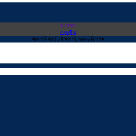
ই পেপার
কনভাটার
আজ শনিবার | ৮ই আগস্ট, ২০২৬ খ্রিস্টাব্দ