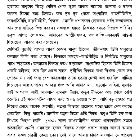
হাজারো মানুষের ভিড়ে সেদিন শোক ভুলে আব্বার নামাজে জানাযা ও দাফন
কাফন নিয়েই ব্যস্ত ছিলাম। কত দূর দূর থেকে সাংবাদিক, রাজনীতিবিদ,
জনপ্রতিনিধি, চাকুরীজীবী, শিক্ষক—এমনকি প্রশাসনের লোকজন পর্যন্ত কড়ইতলায়
আমাদের বাড়িতে ভিড় করেন। সকলকে হয়তো ঠিকমত বসতে দিতেও পারিনি।
তবুও আগত লোকজন, আমাদের আত্মীয়স্বজন, শুভাকাঙ্খি—সকলেই সান্তনা
দিয়েছেন। আব্বার কথা বলেছেন।
সেদিনই বুঝেছি আমার আব্বা কেমন মানুষ ছিলেন। জীবদ্দশায় তিনি মানুষের
কল্যাণে কিকি করে গেছেন। কিভাবে অসহায়—আর্তপীড়িত ও নির্যাতিত মানুষের
পাশে দাড়াতেন। অন্যায়ের বিরুদ্ধে রুখে দাড়াতেন। সাংবাদিক হিসেবে তিনি ছিলেন
একটি মহীরুহ। তার ছিল প্রচন্ড সাহস। দূর্নীতির বিরুদ্ধে কথা লিখতে কোন ভয়
পেতেন না। এই জন্য বেশ কয়েকবার তাকে হত্যার চেস্টা করা হয়েছিল। বাচিঁয়ে
দিয়েছেন আল্লাহ পাক। আব্বার গল্প আমি আমার মা , বড়বোন সাহিদা, ফুফাত
ভাই আশরাফ আলী, মাওলানা এমদাদ উল্লাহ. কুতুব উদ্দিনের কাছ থেকে বেশি
শুনেছি। এই সকল ঘটনা আমার জন্ম ও বড় হওয়ায় আগে। আমি বড় হওয়ার পর
নিজের চোখে অনেক দেখেছি। শত্রুরা কিভাবে হায়েনার মতো তাকে শেষ করতে
চেয়েছিল। কিন্তু পারেনি। মানষিক যন্ত্রনা দিতো প্রতি নিয়ত। তবুও তিনি হক কথা
লিখতে পিছপা হয়নি। ১৯৯৬ সালে আওয়ামীলীগ ক্ষমতা থাকাকালিন সময়ে
ততকালিন এমপি এমদাদুল হকের বিরুদ্ধে সংবাদ প্রকাশ করার কারণে আমার
বাবার সকল চাকুরী কেড়ে নেয়। সেই সাথে আমার চাচার মাওলানা মোজাম্মেল