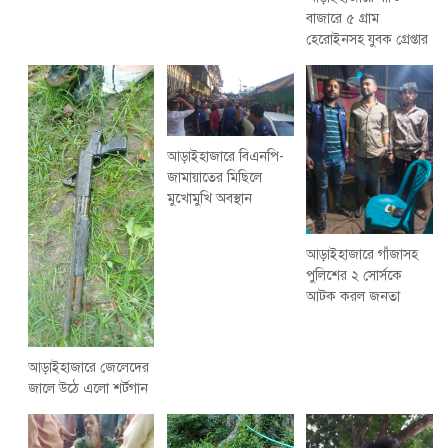
বাজারে ৫ গ্রাম
হেরোইনসহ যুবক গ্রেপ্তার
আড়াইহাজারে বিএনপি-
জামায়াতের মিছিলে
মুখোমুখি অবস্থান
আড়াইহাজারে গাঁজাসহ
পুলিশের ২ সোর্সকে
আটক করল জনতা
আড়াইহাজারে জেলেদের
জালে উঠে এলো শর্টগান