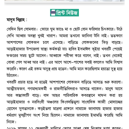
মাসুম বিল্লাহ :
সেদিন ছিল সোমবার। ভোরে ঘুম ভাঙে মা ও ছোট বোন ফরিদার চিৎকারে। উঠে
দেখি আব্বার অবস্থা খুবই খারাপ। আমরা তখনো জানিনা উনি নাই। ততক্ষণে
আশপাশের লোকজন চলে এসেছে। বাড়িতে লোকজনের ভিড় বাড়ছে।
আড়াইহাজার উপজেলা স্বাস্থ্য কর্মকর্তা ডাঃ হাবিব ইসমাঈল ভূইয়া খবরটি পেয়েই
ফজরের সময় ছুটে আসেন। আব্বাকে পরীক্ষা করে বলেন, নাই। তখন থেকেই
বোঝা গেল আব্বা আর নাই। এর আগে আশে—পাশের সবাই বললেও আমি বিশ্বাস
করেনি। কারণ এই রকম অসুস্থ প্রায় হতেন। আমি মনে করেছিলাম হয়তো সুস্থ হয়ে
উঠবেন।
খবরটি প্রচার হতে না হতেই আশপাশের লোকজন বাড়িতে আসতে শুরু করলো।
আত্মীয়স্বজন, গণমাধ্যমকর্মী ও রাজনীতিবিদরাও আসতে থাকেন। মানুষ আসে
আর কান্নাকাটি বাড়ে। বাদ আছর পারিবারিক কবরস্থানে দাফন করা হয়
আড়াইহাজার ও নরসিংদী অঞ্চলের কিংবদন্তিতূল্য সাংবাদিক কাজী মোদাচ্ছের
হোসেন সুলতানকে। কড়ইতলা মাদ্রসা প্রাঙ্গনে নামাজে জানাযায় হাজার হাজার
ধর্মপ্রাণ মুসল্লীগণ অংশ নিয়ে ছিলেন। নামাজে জানাযায় ইমামতি করেছি আমি
নিজে।
২০১৬ সালের ২২ ফেব্রুয়ারী তারিখে ভোরে আব্বা শেষ নিঃশ্বাস ত্যাগ করেন।