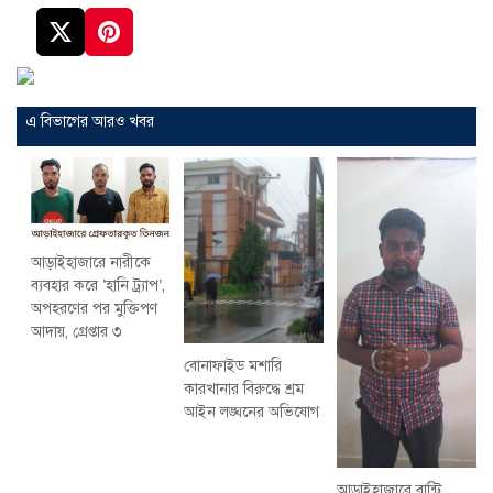
এ বিভাগের আরও খবর
আড়াইহাজারে নারীকে
ব্যবহার করে ‘হানি ট্র্যাপ’,
অপহরণের পর মুক্তিপণ
আদায়, গ্রেপ্তার ৩
বোনাফাইড মশারি
কারখানার বিরুদ্ধে শ্রম
আইন লঙ্ঘনের অভিযোগ
আড়াইহাজারে বান্টি