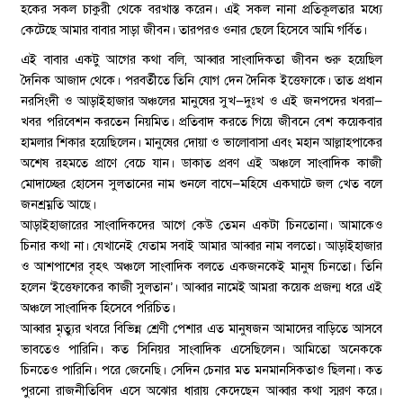
হকের সকল চাকুরী থেকে বরখাস্ত করেন। এই সকল নানা প্রতিকূলতার মধ্যে
কেটেছে আমার বাবার সাড়া জীবন। তারপরও ওনার ছেলে হিসেবে আমি গর্বিত।
এই বাবার একটু আগের কথা বলি, আব্বার সাংবাদিকতা জীবন শুরু হয়েছিল
দৈনিক আজাদ থেকে। পরবর্তীতে তিনি যোগ দেন দৈনিক ইত্তেফাকে। তাত প্রধান
নরসিংদী ও আড়াইহাজার অঞ্চলের মানুষের সুখ—দুঃখ ও এই জনপদের খবরা—
খবর পরিবেশন করতেন নিয়মিত। প্রতিবাদ করতে গিয়ে জীবনে বেশ কয়েকবার
হামলার শিকার হয়েছিলেন। মানুষের দোয়া ও ভালোবাসা এবং মহান আল্লাহপাকের
অশেষ রহমতে প্রাণে বেচে যান। ডাকাত প্রবণ এই অঞ্চলে সাংবাদিক কাজী
মোদাচ্ছের হোসেন সুলতানের নাম শুনলে বাঘে—মহিষে একঘাটে জল খেত বলে
জনশ্রম্নতি আছে।
আড়াইহাজারের সাংবাদিকদের আগে কেউ তেমন একটা চিনতোনা। আমাকেও
চিনার কথা না। যেখানেই যেতাম সবাই আমার আব্বার নাম বলতো। আড়াইহাজার
ও আশপাশের বৃহৎ অঞ্চলে সাংবাদিক বলতে একজনকেই মানুষ চিনতো। তিনি
হলেন ‘ইত্তেফাকের কাজী সুলতান’। আব্বার নামেই আমরা কয়েক প্রজন্ম ধরে এই
অঞ্চলে সাংবাদিক হিসেবে পরিচিত।
আব্বার মৃত্যুর খবরে বিভিন্ন শ্রেণী পেশার এত মানুষজন আমাদের বাড়িতে আসবে
ভাবতেও পারিনি। কত সিনিয়র সাংবাদিক এসেছিলেন। আমিতো অনেককে
চিনতেও পারিনি। পরে জেনেছি। সেদিন চেনার মত মনমানসিকতাও ছিলনা। কত
পুরনো রাজনীতিবিদ এসে অঝোর ধারায় কেদেছেন আব্বার কথা স্মরণ করে।