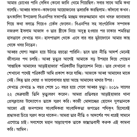
আমার চোখের পানি সেদিন কেনো জানি থেমে গিয়েছিল। সবার সাথে আমি কথা
বলেছি। আব্বার দাফন—কাফনের আয়োজনের তদারকি করছিলাম। কাঁদবো কখন।
তৎকালিণ উপজেলা বিএনপির সভাপতি মরহুম বদরুজ্জামান খান খসরু জানাজায়
গিয়ে কথা বলতে গিয়েও কেেঁদ ফেলেন। বিএনপির সহ সাংগঠনিক সম্পাদক
নজরুল ইসলাম আজাদ ও তার স্ত্রীকে নিয়ে অসুস্থ হওয়ার পর ঢাকার শমরিতা
হাসতালে দেখতে যান। হাসপাতাল থেকে এসে বার বার মুঠাফোনে আমার কাছ
থেকে খবর নিতেন।
আব্বার যোগ্য সন্তান হয়ে উঠতে হয়তো পারিনি। তবে তার নীতি আদর্শ মেনেই
জীবনের পথ চলছি। আব্বা মৃত্যুর আগেই আমাকে বড় উপহার দিয়ে গেছেন
‘সাপ্তাহিক আমাদের আড়াইহাজার’ পত্রিকাটির ডিক্লারেশন নিয়ে। তার দেখানো ও
শেখানো পথেই পত্রিকাটি আমি প্রকাশ করে যাচ্ছি। আজকে আব্বা আমাদের মাঝে
নেই। কিন্তু তার দোয়া ও ভালোবাসার ছায়া আছে আমাদের মাথার উপর।
দেখতে দেখতে ৯ বছর শেষে ১০ বছর হয়ে গেলে আব্বার মৃত্যু। ২০১৬ সালের
২২ ফেব্রুয়ারী তিনি মৃত্যুবরণ করেন। আমরা প্রতিবছর আড়াইহাজার থানা
প্রেসক্লাবের উদ্যোগেও তাকে স্মরণ করি। কাজী মোদাচ্ছের হোসেন সুলতানকে
আজো এই জনপদের সাংবাদিকরা সাংবাদিকতা জগতের পথিকৃৎ হিসেবেই
শ্রদ্ধাভরা চিত্তে স্মরণ করে থাকেন। আমরা তার নীতি ও আদর্শের পথ ধরেই সামনে
এগোতে চাই। সবশেষে মহান আল্লাহপাক তাকে জান্নাতবাসী করুক এই কামনা
করি। আমিন।