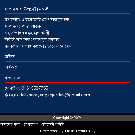
সম্পাদক ও উপদেষ্টা মন্ডলী
উপদেষ্টাঃ এডভোকেট মোঃ নাজমুল হক
সম্পাদকঃ পাপ্পি আক্তার
সহ সম্পাদকঃ মুহাম্মদ আলী
নির্বাহী সম্পাদকঃ ফাহাদুল ইসলাম
ব্যবস্থাপনা সম্পাদকঃ মোঃ তারেক হোসেন
আড়াইহাজারে জেলেদের জালে উঠে এলো
অফিস
শর্টগান
০৩ আগস্ট ২০২৬
অফিসঃ
বার্তা কক্ষ
মোবাইলঃ 01615537755
ইমেইলঃ dailynarayanganjerdak@gmail.com
Copyright © 2024
আমাদের কথা
!
যোগাযোগ
!
প্রাইভেসি পলিসি
Developed by:
Flash Technology