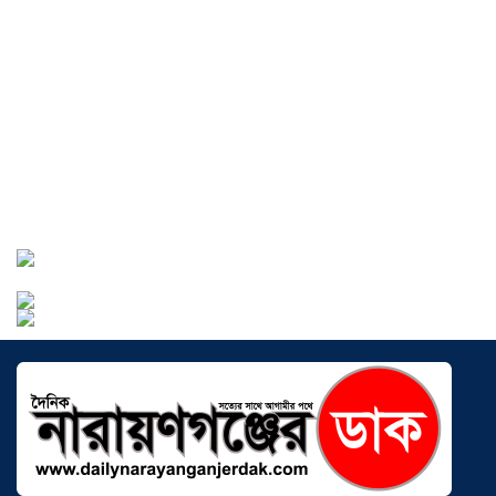
বাংলাদেশে এখন বিনিয়োগের বড় সম্ভাবনা,
উন্নয়নের অংশীদার হোন প্রবাসীরা —
মোহাম্মদ সাইফুল্লাহ্
০৫ আগস্ট ২০২৬
সোনারগাঁওয়ে ভয়াবহ লোডশেডিংয়ে
জনজীবন চরমভাবে বিপর্যস্ত
০৩ আগস্ট
২০২৬
আড়াইহাজারে বান্টি বাজারে ৫ গ্রাম
হেরোইনসহ যুবক গ্রেপ্তার
০৩ আগস্ট ২০২৬