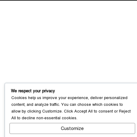
সোনারগাঁয়ে ৬৮ পিস ইয়াবাসহ নারী মাদক
ব্যবসায়ী গ্রেফতার
০৩ আগস্ট ২০২৬
সোনারগাঁয়ে পরিত্যক্ত উন্নয়ন প্রকল্প:
ঠিকাদারের গাফিলতি নাকি তদারকির অভাব
০২ আগস্ট ২০২৬
We respect your privacy
Cookies help us improve your experience, deliver personalized
content, and analyze traffic. You can choose which cookies to
নারায়ণগঞ্জে জাতীয় যুব শক্তির নতুন কমিটি,
allow by clicking
Customize
. Click
Accept All
to consent or
Reject
নেতৃত্বে বাঁধন-ইমন
০২ আগস্ট ২০২৬
All
to decline non-essential cookies.
Customize