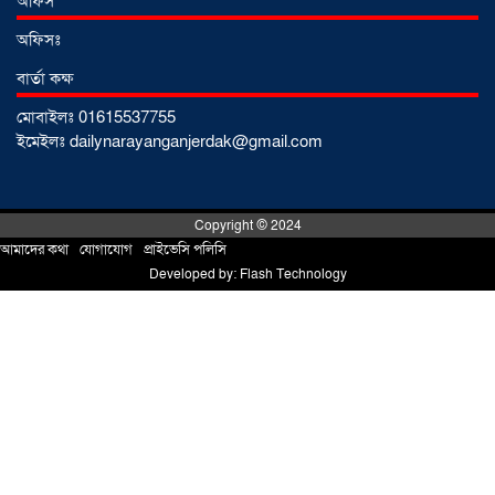
অফিস
অফিসঃ
নারায়ণগঞ্জে জাতীয় যুব শক্তির নতুন কমিটি,
বার্তা কক্ষ
নেতৃত্বে বাঁধন-ইমন
০২ আগস্ট ২০২৬
মোবাইলঃ 01615537755
ইমেইলঃ dailynarayanganjerdak@gmail.com
আড়াইহাজারে বিএনপি-জামায়াতের মিছিলে
মুখোমুখি অবস্থান
০১ আগস্ট ২০২৬
Copyright © 2024
আমাদের কথা
!
যোগাযোগ
!
প্রাইভেসি পলিসি
Developed by:
Flash Technology
সোনারগাঁয়ে দুটি হাসপাতালকে ভ্রাম্যমান
আদালতের ৩ লাখ টাকা জরিমানা
০১
আগস্ট ২০২৬
একদলীয় শাসনের চেষ্টা করছে সরকার
-মুহাম্মদ হাফিজুর রহমান
০১ আগস্ট ২০২৬