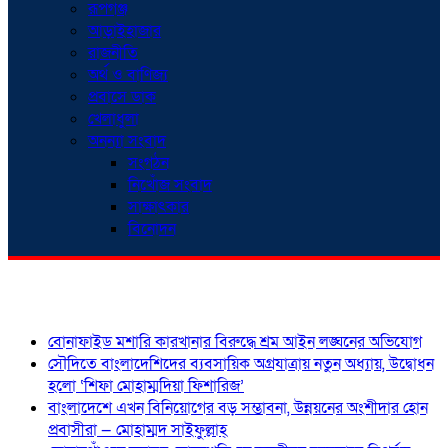
রূপগঞ্জ
আড়াইহাজার
রাজনীতি
অর্থ ও বাণিজ্য
প্রবাসে ডাক
খেলাধুলা
অনন্যা সংবাদ
সংগঠন
নিখোঁজ সংবাদ
সাক্ষাৎকার
বিনোদন
শিরোনাম
বোনাফাইড মশারি কারখানার বিরুদ্ধে শ্রম আইন লঙ্ঘনের অভিযোগ
সৌদিতে বাংলাদেশিদের ব্যবসায়িক অগ্রযাত্রায় নতুন অধ্যায়, উদ্বোধন
হলো ‘শিফা মোহাম্মদিয়া ফিশারিজ’
বাংলাদেশে এখন বিনিয়োগের বড় সম্ভাবনা, উন্নয়নের অংশীদার হোন
প্রবাসীরা — মোহাম্মদ সাইফুল্লাহ্