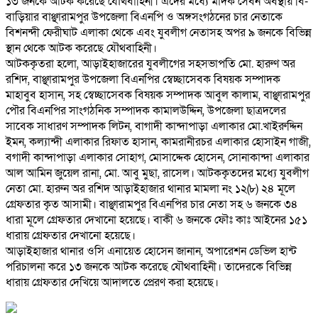
১৩ জনকে আটক করেছে যৌথবাহিনী। এদের মধ্যে মাদক সেবন অবস্থায় বি-
বাড়িয়ার বাঞ্ছারামপুর উপজেলা বিএনপি ও অঙ্গসংগঠনের চার নেতাকে
বিশনন্দী ফেরীঘাট এলাকা থেকে এবং যুবলীগ নেতাসহ অপর ৯ জনকে বিভিন্ন
স্থান থেকে আটক করেছে যৌথবাহিনী।
আটককৃতরা হলো, আড়াইহাজারের যুবলীগের সহসভাপতি মো. হারুণ অর
রশিদ, বাঞ্ছারামপুর উপজেলা বিএনপির স্বেচ্ছাসেবক বিষয়ক সম্পাদক
মাহাবুব হাসান, সহ স্বেচ্ছাসেবক বিষয়ক সম্পাদক আবুল কালাম, বাঞ্ছারামপুর
পৌর বিএনপির সাংগঠনিক সম্পাদক কামালউদ্দিন, উপজেলা ছাত্রদলের
সাবেক সাধারণ সম্পাদক লিটন, বাগাদী কান্দাপাড়া এলাকার মো.খাইরুদ্দিন
ইমন, কল্যান্দী এলাকার রিফাত হাসান, কামরানীরচর এলাকার হোসাইন গাজী,
বগাদী কান্দাপাড়া এলাকার সোহাগ, মোসাদ্দেক হোসেন, সোনাকান্দা এলাকার
আল আমিন জুয়েল রানা, মো. আবু মুছা, রাসেল। আটককৃতদের মধ্যে যুবলীগ
নেতা মো. হারুন অর রশিদ আড়াইহাজার থানার মামলা নং ১২(৮) ২৪ মূলে
গ্রেফতার কৃত আসামী। বাঞ্ছারামপুর বিএনপির চার নেতা সহ ৬ জনকে ৩৪
ধারা মূলে গ্রেফতার দেখানো হয়েছে। বাকী ৬ জনকে ফৌঃ কাঃ আইনের ১৫১
ধারায় গ্রেফতার দেখানো হয়েছে।
আড়াইহাজার থানার ওসি এনায়েত হোসেন জানান, অপারেশন ডেভিল হান্ট
পরিচালনা করে ১৩ জনকে আটক করেছে যৌথবাহিনী। তাদেরকে বিভিন্ন
ধারায় গ্রেফতার দেখিয়ে আদালতে প্রেরণ করা হয়েছে।