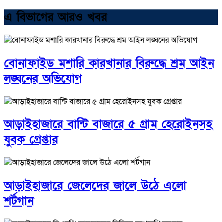
এ বিভাগের আরও খবর
বোনাফাইড মশারি কারখানার বিরুদ্ধে শ্রম আইন
লঙ্ঘনের অভিযোগ
আড়াইহাজারে বান্টি বাজারে ৫ গ্রাম হেরোইনসহ
যুবক গ্রেপ্তার
আড়াইহাজারে জেলেদের জালে উঠে এলো
শর্টগান