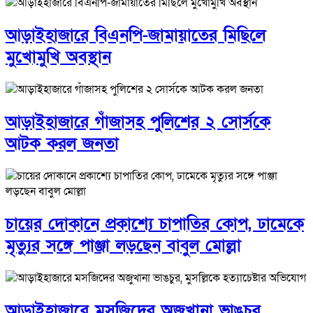
আড়াইহাজারে বিএনপি-জামায়াতের মিছিলে
মুখোমুখি অবস্থান
আড়াইহাজারে গাঁজাসহ পুলিশের ২ সোর্সকে
আটক করল জনতা
চায়ের দোকানে প্রকাশ্যে চাপাতির কোপ, ঢামেকে
মৃত্যুর সঙ্গে পাঞ্জা লড়ছেন বাবুল মোল্লা
আড়াইহাজারে মস‌জি‌দের অজুখানা ভাঙচুর,