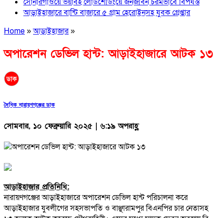
সোনারগাঁওয়ে ভয়াবহ লোডশেডিংয়ে জনজীবন চরমভাবে বিপর্যস্ত
আড়াইহাজারে বান্টি বাজারে ৫ গ্রাম হেরোইনসহ যুবক গ্রেপ্তার
Home
»
আড়াইহাজার
»
অপারেশন ডেভিল হান্ট: আড়াইহাজারে আটক ১৩
দৈনিক নারায়ণগঞ্জের ডাক
সোমবার, ১০ ফেব্রুয়ারি ২০২৫ | ৬:১৯ অপরাহ্ণ
আড়াইহাজার প্রতিনিধি:
নারায়ণগঞ্জের আড়াইহাজারে অপারেশন ডেভিল হান্ট পরিচালনা করে
আড়াইহাজার যুবলীগের সহসভাপতি ও বাঞ্ছারামপুর বিএনপির চার নেতাসহ