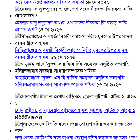
করে ফের উত্তপ্ত কাঞ্চনের বিরাব এলাকা
১৯ মে ২০২৬
মেঘনায় বালু দস্যুদের তাণ্ডব: প্রশাসনের নীরবতা কি রহস্য, নাকি
যোগসাজশ?
১৭ মে ২০২৬
সিদ্ধিরগঞ্জের আদমজী বিহারী ক্যাম্পে নিরীহ যুবকের উপর মাদক
ব্যবসায়ীদের হামলা
১৬ মে ২০২৬
আড়াইহাজারে ‘সুজন’-এর দ্বি-বার্ষিক সম্মেলন অনুষ্ঠিত সভাপতি
মনিরুজ্জামান সরকার, সাধারণসম্পাদক শফিক
১৬ মে ২০২৬
সোনারগাঁয় চাঁদা না দেয়ায় বাড়িঘরে হামলা লুটপাট, আটক ২ আহত ১
(4566Views)
শূন্য থেকে কোটিপতি বনে যাওয়া সোহাগ রনির অন্ধকার জগতের গল্প