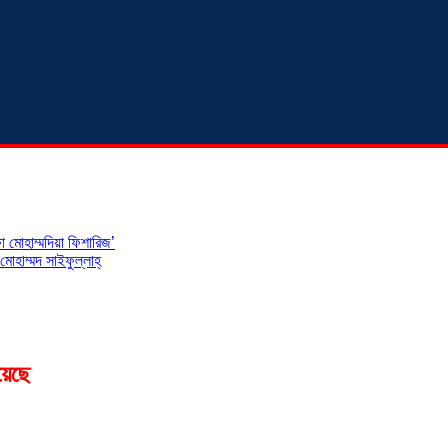
 মোহাম্মদিয়া ফিশারিজ’
োহাম্মদ সাইফুল্লাহ্
য়েছে