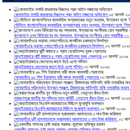
বোনাফাইড মশারি কারখানার বিরুদ্ধে শ্রম আইন লঙ্ঘনের অভিযোগ
০৫ আগস্ট ২
সৌদিতে বাংলাদেশিদের ব্যবসায়িক অগ্রযাত্রায় নতুন অধ্যায়, উদ্বোধন হলো ‘শিফ
বাংলাদেশে এখন বিনিয়োগের বড় সম্ভাবনা, উন্নয়নের অংশীদার হোন প্রবাসীরা — ম
সোনারগাঁওয়ে ভয়াবহ লোডশেডিংয়ে জনজীবন চরমভাবে বিপর্যস্ত
০৩ আগস্ট ২০২
আড়াইহাজারে বান্টি বাজারে ৫ গ্রাম হেরোইনসহ যুবক গ্রেপ্তার
০৩ আগস্ট ২০২৬
আড়াইহাজারে জেলেদের জালে উঠে এলো শর্টগান
০৩ আগস্ট ২০২৬
সোনারগাঁয়ে ৬৮ পিস ইয়াবাসহ নারী মাদক ব্যবসায়ী গ্রেফতার
০৩ আগস্ট ২০২৬
সোনারগাঁয়ে পরিত্যক্ত উন্নয়ন প্রকল্প: ঠিকাদারের গাফিলতি নাকি তদারকির অভাব
নারায়ণগঞ্জে জাতীয় যুব শক্তির নতুন কমিটি, নেতৃত্বে বাঁধন-ইমন
০২ আগস্ট ২০২
আড়াইহাজারে বিএনপি-জামায়াতের মিছিলে মুখোমুখি অবস্থান
০১ আগস্ট ২০২৬
সোনারগাঁয়ে দুটি হাসপাতালকে ভ্রাম্যমান আদালতের ৩ লাখ টাকা জরিমানা
০১ আগ
একদলীয় শাসনের চেষ্টা করছে সরকার -মুহাম্মদ হাফিজুর রহমান
০১ আগস্ট ২০২৬