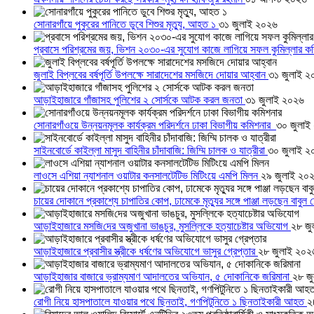
সোনারগাঁয়ে পুকুরের পানিতে ডুবে শিশুর মৃত্যু, আহত ১
৩১ জুলাই ২০২৬
প্রবাসে পরিশ্রমের জয়, ভিশন ২০৩০-এর সুযোগ কাজে লাগিয়ে সফল কুমিল্লার ক
জুলাই বিপ্লবের বর্ষপূর্তি উপলক্ষে সারাদেশের মসজিদে দোয়ার আহ্বান
৩১ জুলাই ২
আড়াইহাজারে গাঁজাসহ পুলিশের ২ সোর্সকে আটক করল জনতা
৩১ জুলাই ২০২৬
সোনারগাঁওয়ে উন্নয়নমূলক কার্যক্রম পরিদর্শনে ঢাকা বিভাগীয় কমিশনার
৩০ জুলাই
সাইনবোর্ডে কাইল্লা মাসুদ বাহিনীর চাঁদাবাজি: জিম্মি চালক ও যাত্রীরা
৩০ জুলাই ২
লাওসে এশিয়া ন্যাশনাল ওয়াটার কনসালটেটিভ মিটিংয়ে এমপি মিলন
২৯ জুলাই ২০
চায়ের দোকানে প্রকাশ্যে চাপাতির কোপ, ঢামেকে মৃত্যুর সঙ্গে পাঞ্জা লড়ছেন বাবুল
আড়াইহাজারে মস‌জি‌দের অজুখানা ভাঙচুর, মুসল্লিকে হত্যাচেষ্টার অভিযোগ
২৮ জু
আড়াইহাজারে প্রবাসীর স্ত্রীকে ধর্ষণের অভিযোগে ভাসুর গ্রেপ্তার
২৮ জুলাই ২০২
আড়াইহাজার বাজারে ভ্রাম্যমাণ আদালতের অভিযান, ৫ দোকানিকে জরিমানা
২৮ জ
রোগী নিয়ে হাসপাতালে যাওয়ার পথে ছিনতাই, গণপিটুনিতে ১ ছিনতাইকারী আহত
২