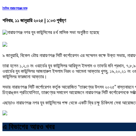
দৈনিক নারায়ণগঞ্জের ডাক
শনিবার, ১১ জানুয়ারি ২০২৫ | ১:০৩ পূর্বাহ্ণ
৯ জানুয়ারি, বিকেল ৩টায় নারায়ণগঞ্জ সিটি কর্পোরেশন এর সম্মেলন কক্ষে উক্ত সভায়, নারায়
তারা হলেন ১,২,৩ নং ওয়ার্ডের যুব কাউন্সিলর আরিফুল ইসলাম ও তাফরি মনি প্রধান, ৭,৮,৯ 
ওয়ার্ডের যুব কাউন্সিলর আজহারুল ইসলাম নিরব ও আমেনা আক্তার খুশবু, ১৯,২০,২১ নং ওয়ার্ডে
কাউন্সিলর ফারজানা আক্তার।
সভায় নারায়ণগঞ্জ সিটি কর্পোরেশন কর্তৃক আয়োজিত “তারুণ্যের উৎসব ২০২৫” বাস্তবায়নে পরি
চিত্রাঙ্কন প্রতিযোগিতা, তারুণ্যের সমাবেশ আয়োজনে নারায়ণগঞ্জ সিটি কর্পোরেশনকে সর্বা
এছাড়াও নারায়ণগঞ্জ নগর যুব কাউন্সিলের পক্ষ থেকে একটি ফ্রি চক্ষু চিকিৎসা সেবা আয়োজ
এ বিভাগের আরও খবর