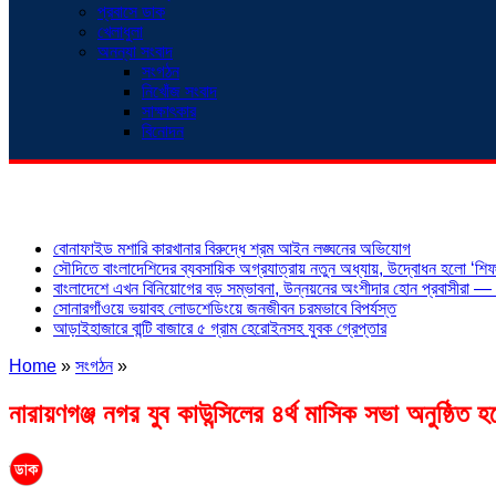
প্রবাসে ডাক
খেলাধুলা
অনন্যা সংবাদ
সংগঠন
নিখোঁজ সংবাদ
সাক্ষাৎকার
বিনোদন
শিরোনাম
বোনাফাইড মশারি কারখানার বিরুদ্ধে শ্রম আইন লঙ্ঘনের অভিযোগ
সৌদিতে বাংলাদেশিদের ব্যবসায়িক অগ্রযাত্রায় নতুন অধ্যায়, উদ্বোধন হলো ‘শিফা
বাংলাদেশে এখন বিনিয়োগের বড় সম্ভাবনা, উন্নয়নের অংশীদার হোন প্রবাসীরা — ম
সোনারগাঁওয়ে ভয়াবহ লোডশেডিংয়ে জনজীবন চরমভাবে বিপর্যস্ত
আড়াইহাজারে বান্টি বাজারে ৫ গ্রাম হেরোইনসহ যুবক গ্রেপ্তার
Home
»
সংগঠন
»
নারায়ণগঞ্জ নগর যুব কাউন্সিলের ৪র্থ মাসিক সভা অনুষ্ঠিত হ