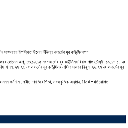
ি’র সঞ্চালনায় উপস্থিত ছিলেন বিভিন্ন ওয়ার্ডের যুব কাউন্সিলরগণ।
মেহরাব হোসেন অপু, ১৩,১৪,১৫ নং ওয়ার্ডের যুব কাউন্সিলর বিরাজ পাল চৌধুরী, ১৬,১৭,১৮ নং
য়া খানম, ২৪,২৫ নং ওয়ার্ডের যুব কাউন্সিলর নাসিমা সরদার নিঝুম, ২৬,২৭ নং ওয়ার্ডের যুব
ন কর্মশালা, ক্রীড়া প্রতিযোগিতা, সাংস্কৃতিক অনুষ্ঠান, বিতর্ক প্রতিযোগিতা,