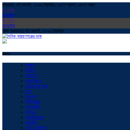
শুক্রবার, ৭ই আগস্ট, ২০২৬ খ্রিস্টাব্দ, ২৩শে শ্রাবণ, ১৪৩৩ বঙ্গাব্দ
ই পেপার
কনভাটার
ই পেপার
কনভাটার
আজ শুক্রবার | ৭ই আগস্ট, ২০২৬ খ্রিস্টাব্দ
Menu
প্রচ্ছদ
জাতীয়
সারাদেশ
ঢাকা বিভাগ
নারায়ণগঞ্জ সদর
বন্দর
ফতুল্লা
সিদ্ধিরগঞ্জ
সোনারগাঁও
রূপগঞ্জ
আড়াইহাজার
রাজনীতি
অর্থ ও বাণিজ্য