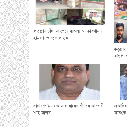
ফতুল্লায় চাঁদা না পেয়ে ফুডল্যান্ড কারখানায়
হামলা, ভাংচুর ও লুট
ফতুল্লা
মিছিল 
নারায়ণগঞ্জ-৪ আসনে ধানের শীষের কান্ডারী
একাধিক 
শাহ আলম
আতংক দ