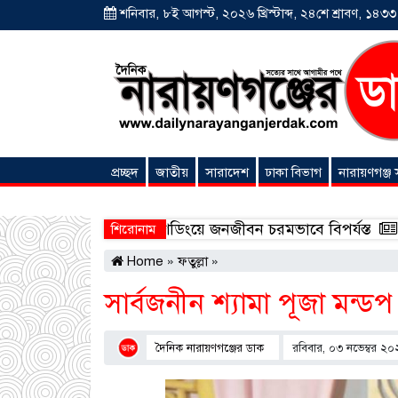
শনিবার, ৮ই আগস্ট, ২০২৬ খ্রিস্টাব্দ, ২৪শে শ্রাবণ, ১৪৩৩ বঙ
প্রচ্ছদ
জাতীয়
সারাদেশ
ঢাকা বিভাগ
নারায়ণগঞ্জ
অনন্যা সংবাদ
য়ে ভয়াবহ লোডশেডিংয়ে জনজীবন চরমভাবে বিপর্যস্ত
আড়াইহাজ
শিরোনাম
Home
»
ফতুল্লা
»
সার্বজনীন শ্যামা পূজা মন্ডপ
দৈনিক নারায়ণগঞ্জের ডাক
রবিবার, ০৩ নভেম্বর ২০