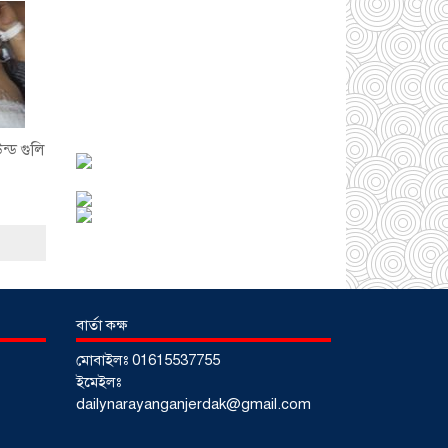
আড়াইহাজারে জেলেদের
জালে উঠে এলো শর্টগান
উন্ড গুলি
০৩ আগস্ট ২০২৬
বার্তা কক্ষ
সোনারগাঁয়ে ৬৮ পিস
ইয়াবাসহ নারী মাদক
মোবাইলঃ 01615537755
ব্যবসায়ী গ্রেফতার
০৩
ইমেইলঃ
আগস্ট ২০২৬
dailynarayanganjerdak@gmail.com
সোনারগাঁয়ে পরিত্যক্ত