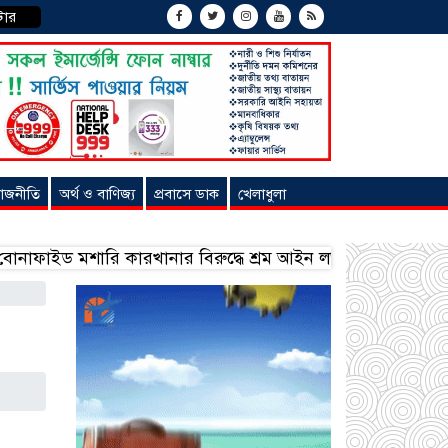
টার
াজনীতি
অর্থ ও বাণিজ্য
প্রবাসে ডাক
খেলাধুলা
 মশারি কারখানার বিরুদ্ধে শ্রম আইন লঙ্ঘনের অভিযোগ
সৌদিত