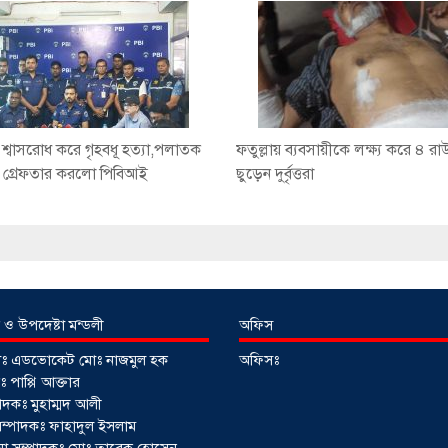
য় শ্বাসরোধ করে গৃহবধূ হত্যা,পলাতক
ফতুল্লায় ব্যবসায়ীকে লক্ষ্য করে ৪ রা
কে গ্রেফতার করলো পিবিআই
ছুড়েন দুর্বৃত্তরা
 ও উপদেষ্টা মন্ডলী
অফিস
টাঃ এডভোকেট মোঃ নাজমুল হক
অফিসঃ
 পাপ্পি আক্তার
াদকঃ মুহাম্মদ আলী
ী সম্পাদকঃ ফাহাদুল ইসলাম
াপনা সম্পাদকঃ মোঃ তারেক হোসেন