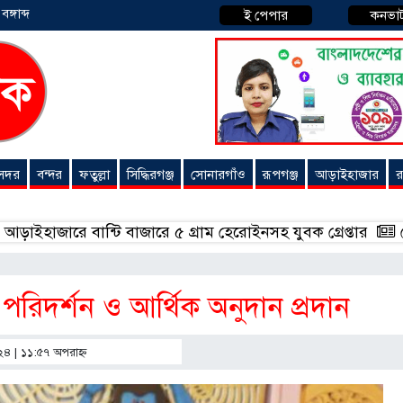
্গাব্দ
ই পেপার
কনভা
 সদর
বন্দর
ফতুল্লা
সিদ্ধিরগঞ্জ
সোনারগাঁও
রূপগঞ্জ
আড়াইহাজার
র
ারে বান্টি বাজারে ৫ গ্রাম হেরোইনসহ যুবক গ্রেপ্তার
বোনাফাইড
 পরিদর্শন ও আর্থিক অনুদান প্রদান
২৪ | ১১:৫৭ অপরাহ্ণ