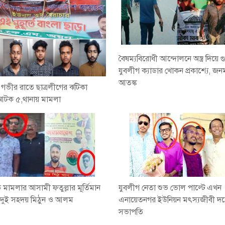
বৈষম্যবিরোধী আন্দোলনে অস্ত্র দিয়ে গ
যুবলীগ ক্যাডার খোকন প্রকাশ্যে, জন
আতঙ্ক
য় গভীর রাতে ছাত্রলীগের ঝটিকা
আটক ৫,থানায় মামলা
মামলার আসামী ফতুল্লার মূর্তিমান
যুবলীগ নেতা শুভ ভোল পাল্টে এখন
ুই সহদয় মিঠুন ও আলম
এনায়েতনগর ইউনিয়ন মৎস্যজীবী দ
সভাপতি