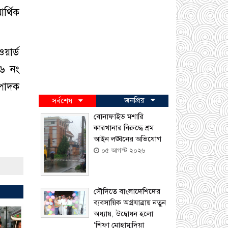
র্থিক
য়ার্ড
 ৬ নং
্পাদক
জনপ্রিয়
সর্বশেষ
বোনাফাইড মশারি
কারখানার বিরুদ্ধে শ্রম
আইন লঙ্ঘনের অভিযোগ
০৫ আগস্ট ২০২৬
সৌদিতে বাংলাদেশিদের
ব্যবসায়িক অগ্রযাত্রায় নতুন
অধ্যায়, উদ্বোধন হলো
‘শিফা মোহাম্মদিয়া