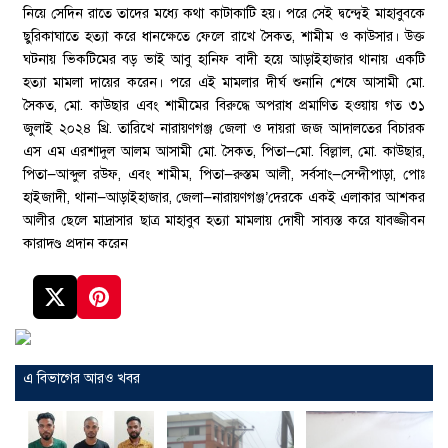
নিয়ে সেদিন রাতে তাদের মধ্যে কথা কাটাকাটি হয়। পরে সেই দ্বন্দ্বেই মাহাবুবকে
ছুরিকাঘাতে হত্যা করে ধানক্ষেতে ফেলে রাখে সৈকত, শামীম ও কাউসার। উক্ত
ঘটনায় ভিকটিমের বড় ভাই আবু হানিফ বাদী হয়ে আড়াইহাজার থানায় একটি
হত্যা মামলা দায়ের করেন। পরে এই মামলার দীর্ঘ শুনানি শেষে আসামী মো.
সৈকত, মো. কাউছার এবং শামীমের বিরুদ্ধে অপরাধ প্রমাণিত হওয়ায় গত ৩১
জুলাই ২০২৪ খ্রি. তারিখে নারায়ণগঞ্জ জেলা ও দায়রা জজ আদালতের বিচারক
এস এম এরশাদুল আলম আসামী মো. সৈকত, পিতা—মো. বিল্লাল, মো. কাউছার,
পিতা—আব্দুল রউফ, এবং শামীম, পিতা—রুস্তম আলী, সর্বসাং—সেন্দীপাড়া, পোঃ
হাইজাদী, থানা—আড়াইহাজার, জেলা—নারায়ণগঞ্জ’দেরকে একই এলাকার আশকর
আলীর ছেলে মাদ্রাসার ছাত্র মাহাবুব হত্যা মামলায় দোষী সাব্যস্ত করে যাবজ্জীবন
কারাদণ্ড প্রদান করেন
এ বিভাগের আরও খবর