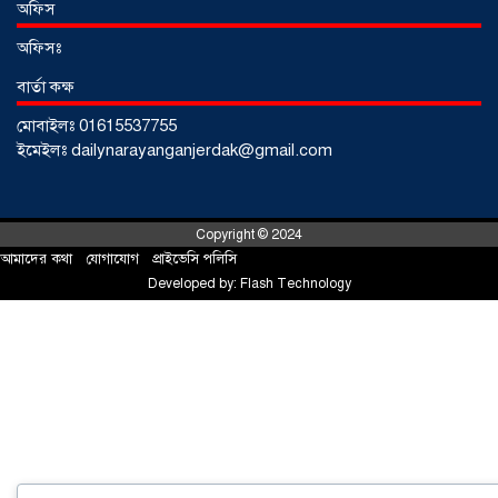
আড়াইহাজারে জেলেদের জালে উঠে এলো
অফিস
শর্টগান
০৩ আগস্ট ২০২৬
অফিসঃ
বার্তা কক্ষ
মোবাইলঃ 01615537755
ইমেইলঃ dailynarayanganjerdak@gmail.com
Copyright © 2024
আমাদের কথা
!
যোগাযোগ
!
প্রাইভেসি পলিসি
Developed by:
Flash Technology
সোনারগাঁয়ে ৬৮ পিস ইয়াবাসহ নারী মাদক
ব্যবসায়ী গ্রেফতার
০৩ আগস্ট ২০২৬