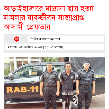
আড়াইহাজারে মাদ্রাসা ছাত্র হত্যা
মামলার যাবজ্জীবন সাজাপ্রাপ্ত
আসামী গ্রেফতার
দৈনিক নারায়ণগঞ্জের ডাক
মঙ্গলবার, ২৯ অক্টোবর ২০২৪ | ১০:১৩ অপরাহ্ণ