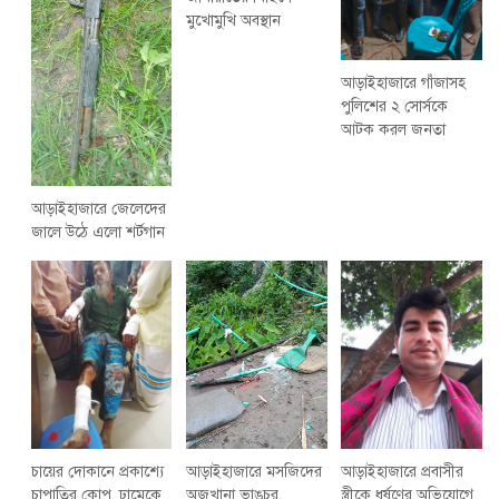
মুখোমুখি অবস্থান
আড়াইহাজারে গাঁজাসহ
পুলিশের ২ সোর্সকে
আটক করল জনতা
আড়াইহাজারে জেলেদের
জালে উঠে এলো শর্টগান
চায়ের দোকানে প্রকাশ্যে
আড়াইহাজারে মস‌জি‌দের
আড়াইহাজারে প্রবাসীর
চাপাতির কোপ, ঢামেকে
অজুখানা ভাঙচুর,
স্ত্রীকে ধর্ষণের অভিযোগে